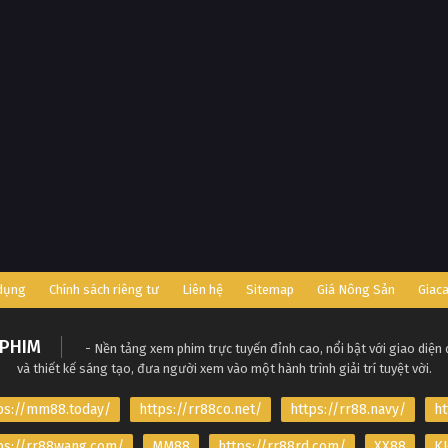
 dụng
Chính sách riêng tư
Liên hệ
Sitemap
Giá Nông Sản
Giac
PHIM
- Nền tảng xem phim trực tuyến đỉnh cao, nổi bật với giao diện
và thiết kế sáng tạo, đưa người xem vào một hành trình giải trí tuyệt vời.
ps://mm88.today/
https://rr88co.net/
https://rr88.navy/
ht
ps://rr88wang.com/
MM88
https://rr88rd.com/
XX88
KJ