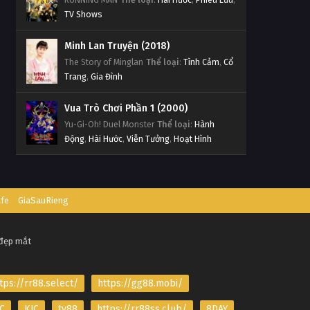
TV Shows
Minh Lan Truyện (2018)
The Story of Minglan
Thể loại
:
Tình Cảm
,
Cổ
Trang
,
Gia Đình
Vua Trò Chơi Phần 1 (2000)
Yu-Gi-Oh! Duel Monster
Thể loại
:
Hành
Động
,
Hài Hước
,
Viễn Tưởng
,
Hoạt Hình
afe
GiaSauRieng
 đẹp mắt
tps://rr88.select/
https://gg88.mobi/
C
KJC
tv88
https://rr88ss.club/
8DAY