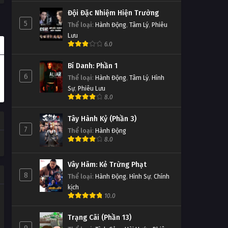
Đội Đặc Nhiệm Hiện Trường
5
Thể loại
:
Hành Động
,
Tâm Lý
,
Phiêu
Lưu
6.0
Bí Danh: Phần 1
6
Thể loại
:
Hành Động
,
Tâm Lý
,
Hình
Sự
,
Phiêu Lưu
8.0
Tây Hành Kỷ (Phần 3)
7
Thể loại
:
Hành Động
8.0
Vây Hãm: Kẻ Trừng Phạt
8
Thể loại
:
Hành Động
,
Hình Sự
,
Chính
kịch
10.0
Trạng Cãi (Phần 13)