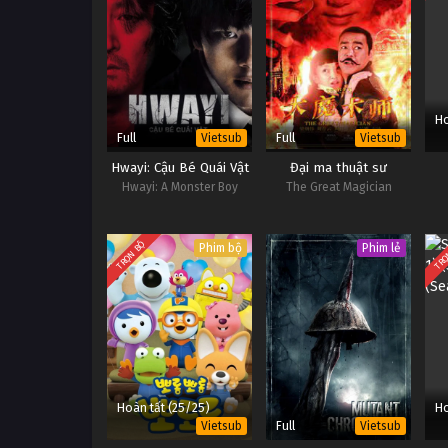
Ho
Full
Full
Vietsub
Vietsub
Hwayi: Cậu Bé Quái Vật
Đại ma thuật sư
Hwayi: A Monster Boy
The Great Magician
TRỌN BỘ
TRỌ
Phim bộ
Phim lẻ
Hoàn tất (25/25)
Ho
Full
Vietsub
Vietsub