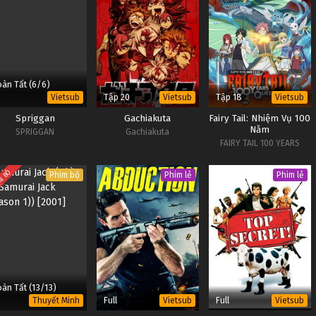
àn Tất (6/6)
Tập 20
Tập 18
Vietsub
Vietsub
Vietsub
Spriggan
Gachiakuta
Fairy Tail: Nhiệm Vụ 100
Năm
SPRIGGAN
Gachiakuta
FAIRY TAIL 100 YEARS
QUEST
N BỘ
Phim bộ
Phim lẻ
Phim lẻ
àn Tất (13/13)
Full
Full
Thuyết Minh
Vietsub
Vietsub