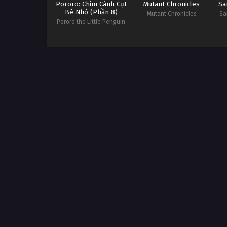
Pororo: Chim Cánh Cụt
Mutant Chronicles
Sa
Bé Nhỏ (Phần 8)
Mutant Chronicles
Sa
Pororo the Little Penguin
Season 8