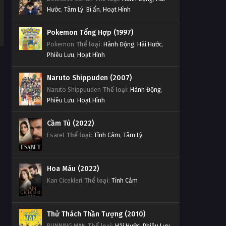
Hước
,
Tâm Lý
,
Bí ẩn
,
Hoạt Hình
Pokemon Tổng Hợp (1997)
Pokemon
Thể loại
:
Hành Động
,
Hài Hước
,
Phiêu Lưu
,
Hoạt Hình
Naruto Shippuden (2007)
Naruto Shippuuden
Thể loại
:
Hành Động
,
Phiêu Lưu
,
Hoạt Hình
Cầm Tù (2022)
Esaret
Thể loại
:
Tình Cảm
,
Tâm Lý
Hoa Máu (2022)
Kan Cicekleri
Thể loại
:
Tình Cảm
Thử Thách Thần Tượng (2010)
RUNNING MAN
Thể loại
:
Hài Hước
,
Phiêu Lưu
,