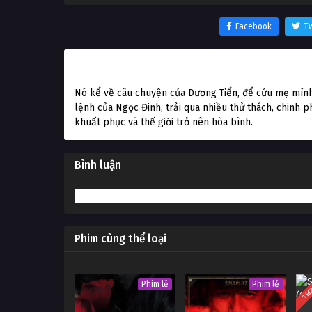
Facebook
Tw
Thông tin phim Tân Phong Thần: Nhị Lang Thần
Nó kể về câu chuyện của Dương Tiển, để cứu mẹ mình
lệnh của Ngọc Đinh, trải qua nhiều thử thách, chinh p
khuất phục và thế giới trở nên hòa bình.
Bình luận
Phim cùng thể loại
TRỌ
Phim lẻ
Phim lẻ