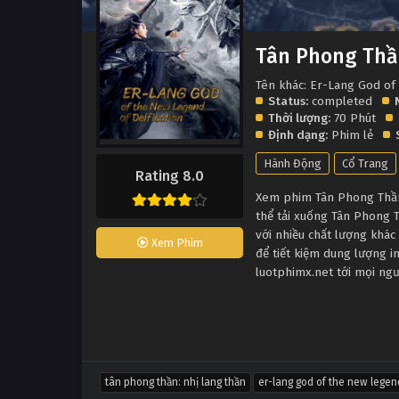
Tân Phong Thầ
Tên khác: Er-Lang God of
Status:
completed
Thời lượng:
70 Phút
Định dạng:
Phim lẻ
Hành Động
Cổ Trang
Rating 8.0
Xem phim Tân Phong Thần:
thể tải xuống Tân Phong 
với nhiều chất lượng khá
Xem Phim
để tiết kiệm dung lượng i
luotphimx.net tới mọi ng
tân phong thần: nhị lang thần
er-lang god of the new legend