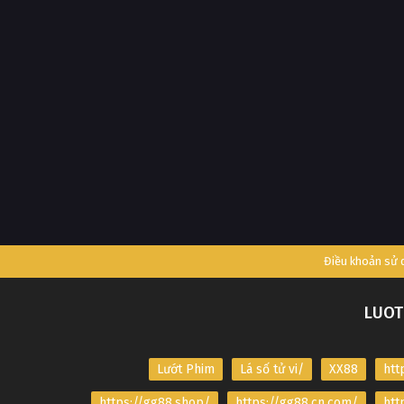
Điều khoản sử
LUOT
Lướt Phim
Lá số tử vi/
XX88
htt
https://gg88.shop/
https://gg88.cn.com/
htt