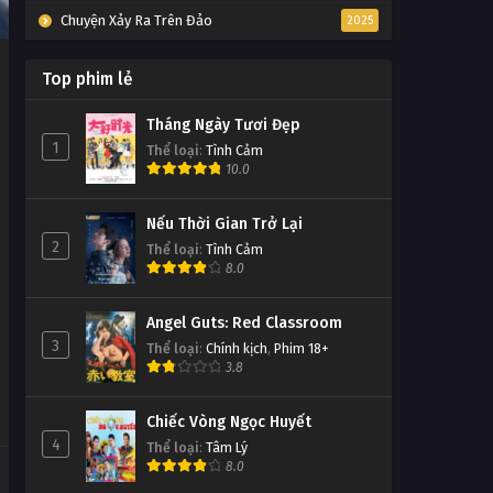
Chuyện Xảy Ra Trên Đảo
2025
Top phim lẻ
Tháng Ngày Tươi Đẹp
1
Thể loại
:
Tình Cảm
10.0
Nếu Thời Gian Trở Lại
2
Thể loại
:
Tình Cảm
8.0
Angel Guts: Red Classroom
3
Thể loại
:
Chính kịch
,
Phim 18+
3.8
Chiếc Vòng Ngọc Huyết
4
Thể loại
:
Tâm Lý
8.0