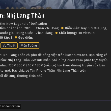
n: Nhị Lang Thần
 the New Legend of Deification
Năm phát hành:
2023
Chen Zhi Hong
Diễn viên:
Ray
,
Shi Xue Jing
,
Quốc gia:
Trung Quốc
Zhao Liang
Chất lượng:
HD Vietsub
Số tập:
1
Đạo diễn:
Võ Thuật
Viễn Tưởng
 Nhị Lang Thần có phụ đề tiếng việt trên luotphimx.net. Bạn cũng có
Thần: Nhị Lang Thần vietsub miễn phí, đừng quên xem phát trực tuyến
c nhau 720P 360P 240P 480P (nếu có) tùy theo đường truyền của bạn
nternet. Hãy chia sẻ Tân Phong Thần: Nhị Lang Thần trên
ười để cùng thưởng thức nhé.
 of deification