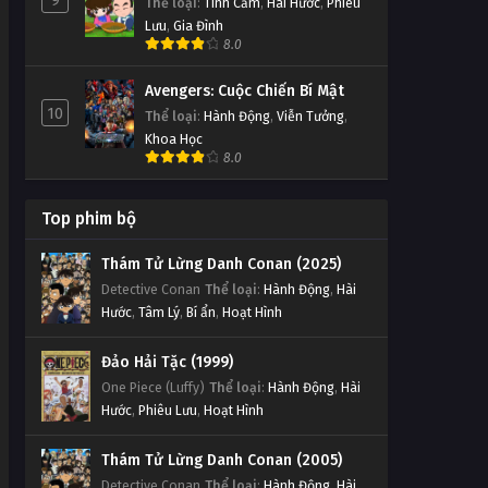
9
Thể loại
:
Tình Cảm
,
Hài Hước
,
Phiêu
Lưu
,
Gia Đình
8.0
Avengers: Cuộc Chiến Bí Mật
10
Thể loại
:
Hành Động
,
Viễn Tưởng
,
Khoa Học
8.0
Top phim bộ
Thám Tử Lừng Danh Conan (2025)
Detective Conan
Thể loại
:
Hành Động
,
Hài
Hước
,
Tâm Lý
,
Bí ẩn
,
Hoạt Hình
Đảo Hải Tặc (1999)
One Piece (Luffy)
Thể loại
:
Hành Động
,
Hài
Hước
,
Phiêu Lưu
,
Hoạt Hình
Thám Tử Lừng Danh Conan (2005)
Detective Conan
Thể loại
:
Hành Động
,
Hài