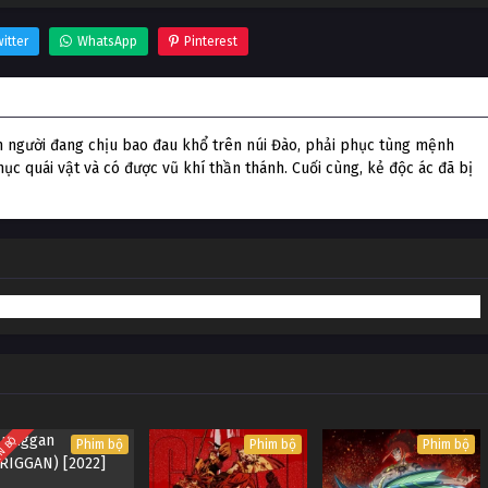
itter
WhatsApp
Pinterest
 người đang chịu bao đau khổ trên núi Đào, phải phục tùng mệnh
hục quái vật và có được vũ khí thần thánh. Cuối cùng, kẻ độc ác đã bị
N BỘ
Phim bộ
Phim bộ
Phim bộ