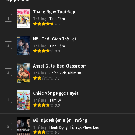
Tháng Ngày Tươi Đẹp
1
Thể loại
:
Tình Cảm
10.0
Nếu Thời Gian Trở Lại
2
Thể loại
:
Tình Cảm
8.0
Angel Guts: Red Classroom
3
Thể loại
:
Chính kịch
,
Phim 18+
3.8
Chiếc Vòng Ngọc Huyết
4
Thể loại
:
Tâm Lý
8.0
Đội Đặc Nhiệm Hiện Trường
5
Thể loại
:
Hành Động
,
Tâm Lý
,
Phiêu Lưu
6.0