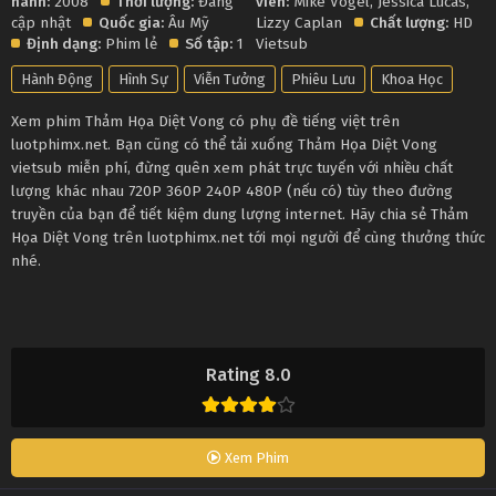
hành:
2008
Thời lượng:
Đang
viên:
Mike Vogel
,
Jessica Lucas
,
cập nhật
Quốc gia:
Âu Mỹ
Lizzy Caplan
Chất lượng:
HD
Định dạng:
Phim lẻ
Số tập:
1
Vietsub
Hành Động
Hình Sự
Viễn Tưởng
Phiêu Lưu
Khoa Học
Xem phim Thảm Họa Diệt Vong có phụ đề tiếng việt trên
luotphimx.net. Bạn cũng có thể tải xuống Thảm Họa Diệt Vong
vietsub miễn phí, đừng quên xem phát trực tuyến với nhiều chất
lượng khác nhau 720P 360P 240P 480P (nếu có) tùy theo đường
truyền của bạn để tiết kiệm dung lượng internet. Hãy chia sẻ Thảm
Họa Diệt Vong trên luotphimx.net tới mọi người để cùng thưởng thức
nhé.
Rating 8.0
Xem Phim