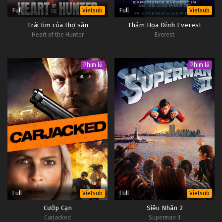
Full
Full
Vietsub
Vietsub
Trái tim của thợ săn
Thảm Họa Đỉnh Everest
Heart of the Hunter
Everest
Phim lẻ
Phim lẻ
Full
Full
Vietsub
Vietsub
Cướp Cạn
Siêu Nhân 2
Carjacked
Superman II