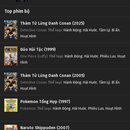
Top phim bộ
Thám Tử Lừng Danh Conan (2025)
Detective Conan
Thể loại
:
Hành Động
,
Hài Hước
,
Tâm Lý
,
Bí ẩn
,
Hoạt Hình
Đảo Hải Tặc (1999)
One Piece (Luffy)
Thể loại
:
Hành Động
,
Hài Hước
,
Phiêu Lưu
,
Hoạt
Hình
Thám Tử Lừng Danh Conan (2005)
Detective Conan
Thể loại
:
Hành Động
,
Hài Hước
,
Tâm Lý
,
Bí ẩn
,
Hoạt Hình
Pokemon Tổng Hợp (1997)
Pokemon
Thể loại
:
Hành Động
,
Hài Hước
,
Phiêu Lưu
,
Hoạt Hình
Naruto Shippuden (2007)