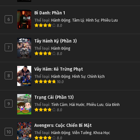
Bí Danh: Phần 1
6
Thể loại
:
Hành Động
,
Tâm Lý
,
Hình Sự
,
Phiêu Lưu
8.0
Tây Hành Kỷ (Phần 3)
7
Thể loại
:
Hành Động
8.0
Vây Hãm: Kẻ Trừng Phạt
8
Thể loại
:
Hành Động
,
Hình Sự
,
Chính kịch
10.0
Trạng Cãi (Phần 13)
9
Thể loại
:
Tình Cảm
,
Hài Hước
,
Phiêu Lưu
,
Gia Đình
8.0
Avengers: Cuộc Chiến Bí Mật
10
Thể loại
:
Hành Động
,
Viễn Tưởng
,
Khoa Học
8.0