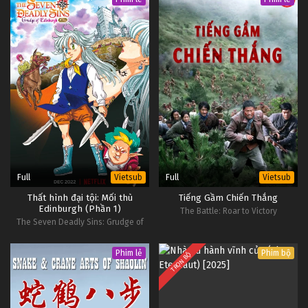
Full
Full
Vietsub
Vietsub
Thất hình đại tội: Mối thù
Tiếng Gầm Chiến Thắng
Edinburgh (Phần 1)
The Battle: Roar to Victory
The Seven Deadly Sins: Grudge of
Edinburgh (Part 1)
Phim lẻ
Phim bộ
TRỌN BỘ