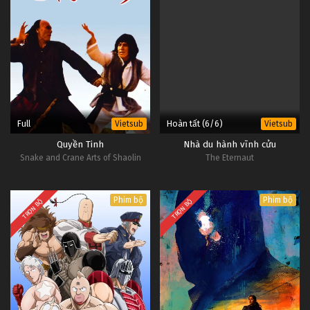
Full
Hoàn tất (6/6)
Vietsub
Vietsub
Quyền Tinh
Nhà du hành vĩnh cửu
Snake and Crane Arts of Shaolin
The Eternaut
Phim bộ
Phim bộ
TRỌN BỘ
TRỌN BỘ