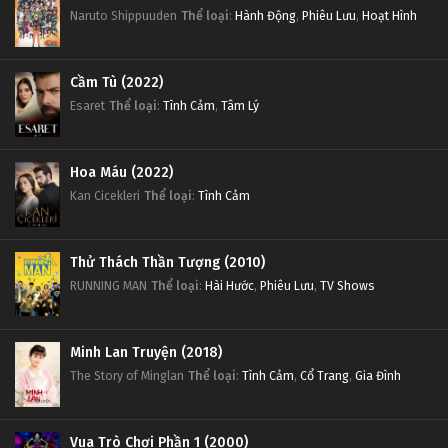
Naruto Shippuuden
Thể loại
:
Hành Động
,
Phiêu Lưu
,
Hoạt Hình
Cầm Tù (2022)
Esaret
Thể loại
:
Tình Cảm
,
Tâm Lý
Hoa Máu (2022)
Kan Cicekleri
Thể loại
:
Tình Cảm
Thử Thách Thần Tượng (2010)
RUNNING MAN
Thể loại
:
Hài Hước
,
Phiêu Lưu
,
TV Shows
Minh Lan Truyện (2018)
The Story of Minglan
Thể loại
:
Tình Cảm
,
Cổ Trang
,
Gia Đình
Vua Trò Chơi Phần 1 (2000)