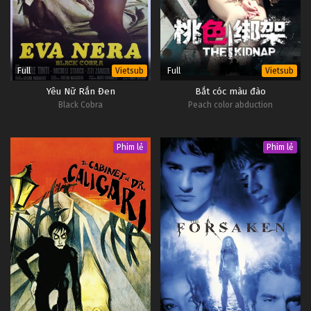
Full
Full
Vietsub
Vietsub
Yêu Nữ Rắn Đen
Bắt cóc màu đào
Black Cobra
Peach color abduction
Phim lẻ
Phim lẻ