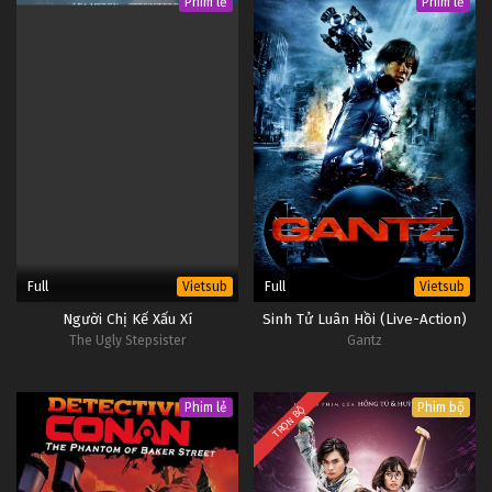
Phim lẻ
Phim lẻ
Full
Full
Vietsub
Vietsub
Người Chị Kế Xấu Xí
Sinh Tử Luân Hồi (Live-Action)
The Ugly Stepsister
Gantz
Phim lẻ
Phim bộ
TRỌN BỘ