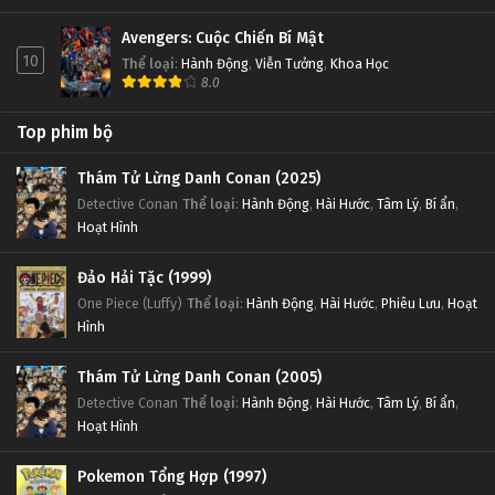
Avengers: Cuộc Chiến Bí Mật
10
Thể loại
:
Hành Động
,
Viễn Tưởng
,
Khoa Học
8.0
Top phim bộ
Thám Tử Lừng Danh Conan (2025)
Detective Conan
Thể loại
:
Hành Động
,
Hài Hước
,
Tâm Lý
,
Bí ẩn
,
Hoạt Hình
Đảo Hải Tặc (1999)
One Piece (Luffy)
Thể loại
:
Hành Động
,
Hài Hước
,
Phiêu Lưu
,
Hoạt
Hình
Thám Tử Lừng Danh Conan (2005)
Detective Conan
Thể loại
:
Hành Động
,
Hài Hước
,
Tâm Lý
,
Bí ẩn
,
Hoạt Hình
Pokemon Tổng Hợp (1997)