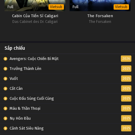
Full
Full
Vietsub
Vietsub
Cabin Của Tiến Sĩ Caligari
The Forsaken
Das Cabinet des Dr. Caligari
The Forsaken
Sắp chiếu
Avengers: Cuộc Chiến Bí Mật
2026
Trưởng Thành Lên
2025
Vuốt
2025
Cắt Cân
2025
Cuộc Đấu Súng Cuối Cùng
2025
Máu & Thần Thoại
2025
Nụ Hôn Đầu
2025
Cảnh Sát Siêu Năng
2025