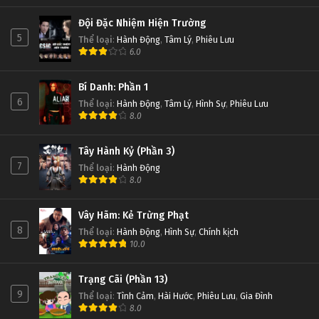
Đội Đặc Nhiệm Hiện Trường
5
Thể loại
:
Hành Động
,
Tâm Lý
,
Phiêu Lưu
6.0
Bí Danh: Phần 1
6
Thể loại
:
Hành Động
,
Tâm Lý
,
Hình Sự
,
Phiêu Lưu
8.0
Tây Hành Kỷ (Phần 3)
7
Thể loại
:
Hành Động
8.0
Vây Hãm: Kẻ Trừng Phạt
8
Thể loại
:
Hành Động
,
Hình Sự
,
Chính kịch
10.0
Trạng Cãi (Phần 13)
9
Thể loại
:
Tình Cảm
,
Hài Hước
,
Phiêu Lưu
,
Gia Đình
8.0