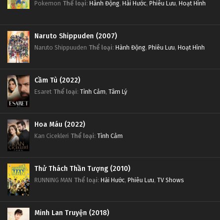
Pokemon
Thể loại
:
Hành Động
,
Hài Hước
,
Phiêu Lưu
,
Hoạt Hình
Naruto Shippuden (2007)
Naruto Shippuuden
Thể loại
:
Hành Động
,
Phiêu Lưu
,
Hoạt Hình
Cầm Tù (2022)
Esaret
Thể loại
:
Tình Cảm
,
Tâm Lý
Hoa Máu (2022)
Kan Cicekleri
Thể loại
:
Tình Cảm
Thử Thách Thần Tượng (2010)
RUNNING MAN
Thể loại
:
Hài Hước
,
Phiêu Lưu
,
TV Shows
Minh Lan Truyện (2018)