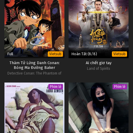
Full
Hoàn Tất (8/8)
Vietsub
Vietsub
Thám Tử Lừng Danh Conan:
Ai chết giơ tay
Bóng Ma Đường Baker
Land of Spirits
Detective Conan: The Phantom of
Baker Street
Phim lẻ
Phim lẻ