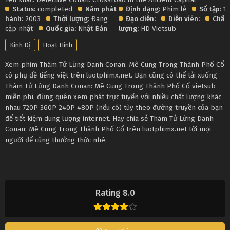
Status:
completed
Năm phát
Định dạng:
Phim lẻ
Số tập:
1
hành:
2003
Thời lượng:
Đang
Đạo diễn:
Diễn viên:
Chất
cập nhật
Quốc gia:
Nhật Bản
lượng:
HD Vietsub
Kinh Dị
Hoạt Hình
Xem phim Thám Tử Lừng Danh Conan: Mê Cung Trong Thành Phố Cổ
có phụ đề tiếng việt trên luotphimx.net. Bạn cũng có thể tải xuống
Thám Tử Lừng Danh Conan: Mê Cung Trong Thành Phố Cổ vietsub
miễn phí, đừng quên xem phát trực tuyến với nhiều chất lượng khác
nhau 720P 360P 240P 480P (nếu có) tùy theo đường truyền của bạn
để tiết kiệm dung lượng internet. Hãy chia sẻ Thám Tử Lừng Danh
Conan: Mê Cung Trong Thành Phố Cổ trên luotphimx.net tới mọi
người để cùng thưởng thức nhé.
Rating 8.0