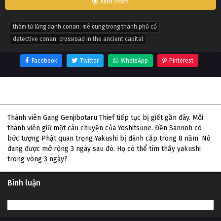
Xem Phim
thám tử lừng danh conan: mê cung trong thành phố cổ
detective conan: crossroad in the ancient capital
Facebook
Twitter
WhatsApp
Pinterest
Thông tin phim Thám Tử Lừng Danh Conan: Mê Cung
Trong Thành Phố Cổ
Thành viên Gang Genjibotaru Thief tiếp tục bị giết gần đây. Mỗi
thành viên giữ một câu chuyện của Yoshitsune. Đền Sannoh có
bức tượng Phật quan trọng Yakushi bị đánh cắp trong 8 năm. Nó
đang được mở rộng 3 ngày sau đó. Họ có thể tìm thấy yakushi
trong vòng 3 ngày?
Bình luận