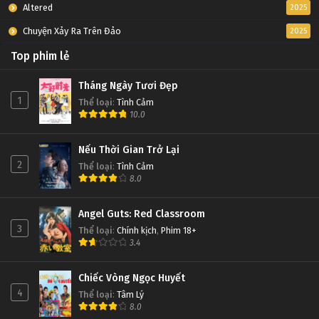
Altered
2025
Chuyện Xảy Ra Trên Đảo
2025
Top phim lẻ
Tháng Ngày Tươi Đẹp
1
Thể loại
:
Tình Cảm
10.0
Nếu Thời Gian Trở Lại
2
Thể loại
:
Tình Cảm
8.0
Angel Guts: Red Classroom
3
Thể loại
:
Chính kịch
,
Phim 18+
3.4
Chiếc Vòng Ngọc Huyết
4
Thể loại
:
Tâm Lý
8.0