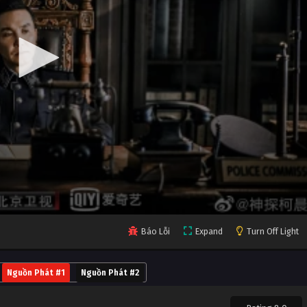
Báo Lỗi
Expand
Turn Off Light
Nguồn Phát #1
Nguồn Phát #2