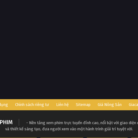
 dụng
Chính sách riêng tư
Liên hệ
Sitemap
Giá Nông Sản
Giac
PHIM
- Nền tảng xem phim trực tuyến đỉnh cao, nổi bật với giao diện
và thiết kế sáng tạo, đưa người xem vào một hành trình giải trí tuyệt vời.