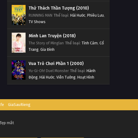
Tập 2
Thử Thách Thần Tượng (2010)
RUNNING MAN
Thể loại
:
Hài Hước
,
Phiêu Lưu
,
Thần Thám Kha Thần Tập 1
TV Shows
Tập 1
Minh Lan Truyện (2018)
The Story of Minglan
Thể loại
:
Tình Cảm
,
Cổ
Trang
,
Gia Đình
Vua Trò Chơi Phần 1 (2000)
Yu-Gi-Oh! Duel Monster
Thể loại
:
Hành
Động
,
Hài Hước
,
Viễn Tưởng
,
Hoạt Hình
afe
GiaSauRieng
 đẹp mắt