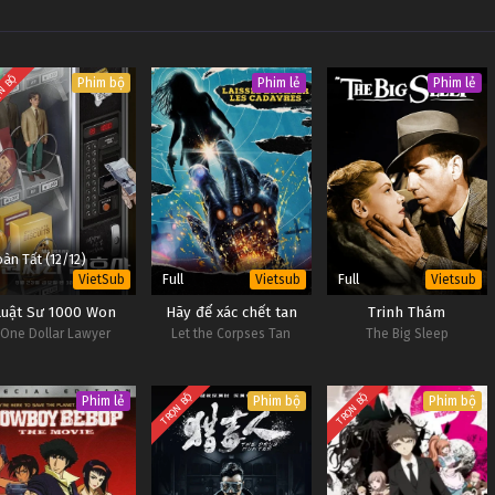
N BỘ
Phim bộ
Phim lẻ
Phim lẻ
àn Tất (12/12)
Full
Full
VietSub
Vietsub
Vietsub
Luật Sư 1000 Won
Hãy để xác chết tan
Trinh Thám
One Dollar Lawyer
Let the Corpses Tan
The Big Sleep
TRỌN BỘ
TRỌN BỘ
Phim lẻ
Phim bộ
Phim bộ