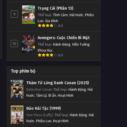
Thần Thám Kha Thần Tập 13
Trạng Cãi (Phần 13)
Tập 13
9
Thể loại
:
Tình Cảm
,
Hài Hước
,
Phiêu
Lưu
,
Gia Đình
Thần Thám Kha Thần Tập 12
8.0
Tập 12
Avengers: Cuộc Chiến Bí Mật
10
Thể loại
:
Hành Động
,
Viễn Tưởng
,
Thần Thám Kha Thần Tập 11
Khoa Học
Tập 11
8.0
Thần Thám Kha Thần Tập 10
Top phim bộ
Tập 10
Thám Tử Lừng Danh Conan (2025)
Detective Conan
Thể loại
:
Hành Động
,
Hài
Thần Thám Kha Thần Tập 9
Hước
,
Tâm Lý
,
Bí ẩn
,
Hoạt Hình
Tập 9
Đảo Hải Tặc (1999)
Thần Thám Kha Thần Tập 8
One Piece (Luffy)
Thể loại
:
Hành Động
,
Hài
Hước
,
Phiêu Lưu
,
Hoạt Hình
Tập 8