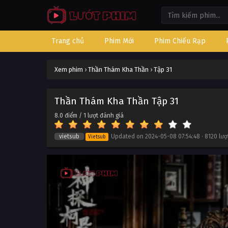
Trang chủ
Phim Mới
Phim Chiếu Rạp
Xem phim
›
Thần Thám Kha Thần
›
Tập 31
Thần Thám Kha Thần Tập 31
8.0
điểm /
1
lượt đánh giá
vietsub
Updated on
2024-05-08 07:54:48
·
8120 lượ
Vietsub