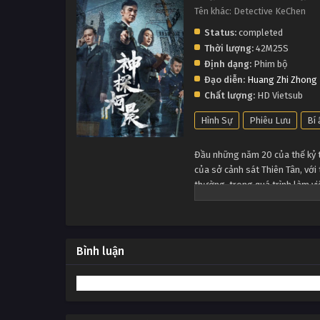
Tên khác: Detective KeChen
Status:
completed
Thời lượng:
42M25S
Định dạng:
Phim bộ
Đạo diễn:
Huang Zhi Zhong
Chất lượng:
HD Vietsub
Hình Sự
Phiêu Lưu
Bí 
Đầu những năm 20 của thế kỷ tr
của sở cảnh sát Thiên Tân, với
thường, trong quá trình làm vi
chính nghĩa, làm cho thời kỳ 
cho tầng lớp nhân dân dưới đáy
ra những nhân chứng quan trọn
ngờ của cha mẹ anh, tất cả cá
Bình luận