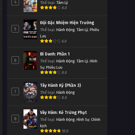
4
Thể loại
:
Tâm Lý
8.0
Thần Thám Kha Thần Tập 18
Đội Đặc Nhiệm Hiện Trường
Tập 18
5
Thể loại
:
Hành Động
,
Tâm Lý
,
Phiêu
Lưu
Thần Thám Kha Thần Tập 17
6.0
Tập 17
Bí Danh: Phần 1
6
Thể loại
:
Hành Động
,
Tâm Lý
,
Hình
Thần Thám Kha Thần Tập 16
Sự
,
Phiêu Lưu
Tập 16
8.0
Tây Hành Kỷ (Phần 3)
Thần Thám Kha Thần Tập 15
7
Thể loại
:
Hành Động
Tập 15
8.0
Thần Thám Kha Thần Tập 14
Vây Hãm: Kẻ Trừng Phạt
8
Thể loại
:
Hành Động
,
Hình Sự
,
Chính
Tập 14
kịch
10.0