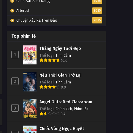
Cảnh Sát Siêu Năng
2025
Thần Thám Kha Thần Tập 24
Altered
2025
Tập 24
Chuyện Xảy Ra Trên Đảo
2025
Thần Thám Kha Thần Tập 23
Top phim lẻ
Tập 23
Tháng Ngày Tươi Đẹp
Thần Thám Kha Thần Tập 22
1
Thể loại
:
Tình Cảm
10.0
Tập 22
Nếu Thời Gian Trở Lại
Thần Thám Kha Thần Tập 21
2
Thể loại
:
Tình Cảm
Tập 21
8.0
Thần Thám Kha Thần Tập 20
Angel Guts: Red Classroom
3
Tập 20
Thể loại
:
Chính kịch
,
Phim 18+
3.4
Thần Thám Kha Thần Tập 19
Chiếc Vòng Ngọc Huyết
Tập 19