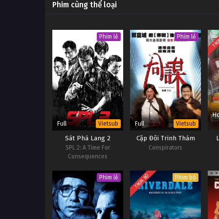
Phim cùng thể loại
TRỌ
Phim lẻ
Phim lẻ
Ho
Full
Full
Vietsub
Vietsub
Sát Phá Lang 2
Cặp Đôi Trinh Thám
SPL 2: A Time For
Conspirators
Consequences
TRỌN BỘ
Phim lẻ
Phim bộ