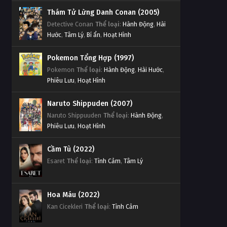
Thám Tử Lừng Danh Conan (2005)
Thần Thám Kha Thần Tập 7
Detective Conan
Thể loại
:
Hành Động
,
Hài
Tập 7
Hước
,
Tâm Lý
,
Bí ẩn
,
Hoạt Hình
Pokemon Tổng Hợp (1997)
Thần Thám Kha Thần Tập 6
Pokemon
Thể loại
:
Hành Động
,
Hài Hước
,
Tập 6
Phiêu Lưu
,
Hoạt Hình
Thần Thám Kha Thần Tập 5
Naruto Shippuden (2007)
Tập 5
Naruto Shippuuden
Thể loại
:
Hành Động
,
Phiêu Lưu
,
Hoạt Hình
Thần Thám Kha Thần Tập 4
Cầm Tù (2022)
Tập 4
Esaret
Thể loại
:
Tình Cảm
,
Tâm Lý
Thần Thám Kha Thần Tập 3
Tập 3
Hoa Máu (2022)
Kan Cicekleri
Thể loại
:
Tình Cảm
Thần Thám Kha Thần Tập 2