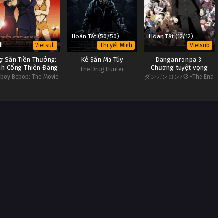
Hoàn Tất (50/50)
Hoàn Tất (12/12)
ll
Vietsub
Thuyết Minh
Vietsub
ợ Săn Tiền Thưởng:
Kẻ Săn Ma Túy
Danganronpa 3:
nh Cổng Thiên Đàng
Chương tuyệt vọng
The Drug Hunter
boy Bebop: The Movie
ダンガンロンパ3 -The End
of 希望ヶ峰学园- 绝望编