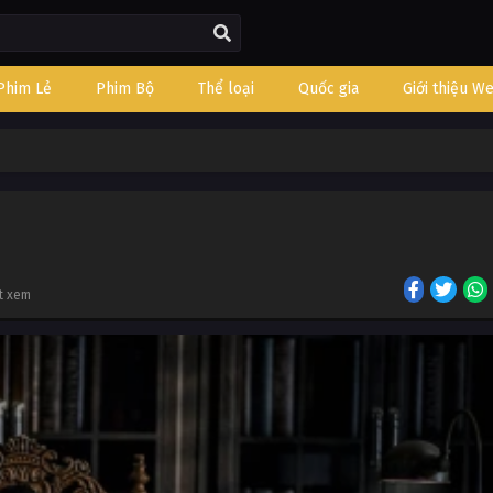
Phim Lẻ
Phim Bộ
Thể loại
Quốc gia
Giới thiệu W
t xem