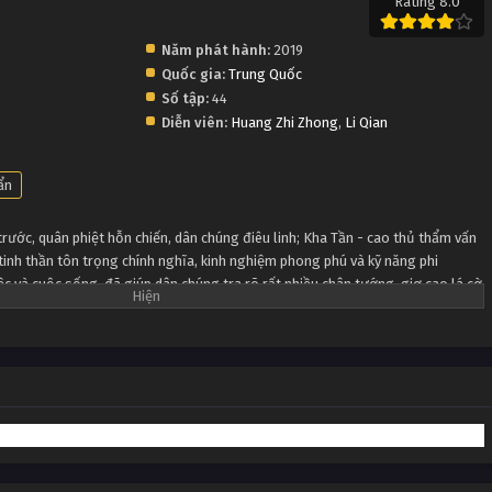
Rating 8.0
Năm phát hành:
2019
Quốc gia:
Trung Quốc
Số tập:
44
Diễn viên:
Huang Zhi Zhong
,
Li Qian
ẩn
ước, quân phiệt hỗn chiến, dân chúng điêu linh; Kha Tần - cao thủ thẩm vấn
 tinh thần tôn trọng chính nghĩa, kinh nghiệm phong phú và kỹ năng phi
ệc và cuộc sống, đã giúp dân chúng tra rõ rất nhiều chân tướng, giơ cao lá cờ
chiến loạn của họ có được một không gian trong sạch, đảm bảo sự an toàn
 xã hội. Trong quá trình điều tra phá những vụ án khác nhau, Kha Tần đã tìm
g và bí mật của một vụ nổ năm đó, vụ án cũ này liên quan đến cái chết bất
c đầu mối đều chỉ vào thượng cấp tuyệt vời mà anh ấy vô cùng ngưỡng mộ.