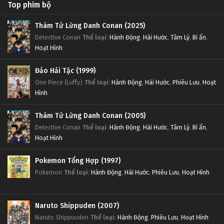
Top phim bộ
Thám Tử Lừng Danh Conan (2025)
Detective Conan
Thể loại
:
Hành Động
,
Hài Hước
,
Tâm Lý
,
Bí ẩn
,
Hoạt Hình
Đảo Hải Tặc (1999)
One Piece (Luffy)
Thể loại
:
Hành Động
,
Hài Hước
,
Phiêu Lưu
,
Hoạt
Hình
Thám Tử Lừng Danh Conan (2005)
Detective Conan
Thể loại
:
Hành Động
,
Hài Hước
,
Tâm Lý
,
Bí ẩn
,
Hoạt Hình
Pokemon Tổng Hợp (1997)
Pokemon
Thể loại
:
Hành Động
,
Hài Hước
,
Phiêu Lưu
,
Hoạt Hình
Naruto Shippuden (2007)
Naruto Shippuuden
Thể loại
:
Hành Động
,
Phiêu Lưu
,
Hoạt Hình