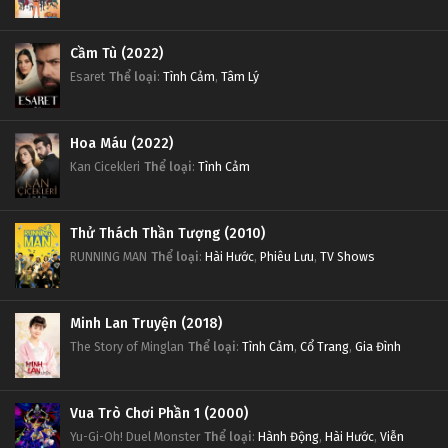
Cầm Tù (2022)
Esaret
Thể loại
:
Tình Cảm
,
Tâm Lý
Hoa Máu (2022)
Kan Cicekleri
Thể loại
:
Tình Cảm
Thử Thách Thần Tượng (2010)
RUNNING MAN
Thể loại
:
Hài Hước
,
Phiêu Lưu
,
TV Shows
Minh Lan Truyện (2018)
The Story of Minglan
Thể loại
:
Tình Cảm
,
Cổ Trang
,
Gia Đình
Vua Trò Chơi Phần 1 (2000)
Yu-Gi-Oh! Duel Monster
Thể loại
:
Hành Động
,
Hài Hước
,
Viễn