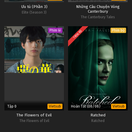
Ưu tú (Phần 3)
Những Câu Chuyện Vùng
Canterbury
Elite (Season 3)
The Canterbury Tales
Phim lẻ
Phim bộ
TRỌN BỘ
Tập 0
Hoàn Tất (08/08)
Vietsub
Vietsub
The Flowers of Evil
Ratched
The Flowers of Evil
Ratched