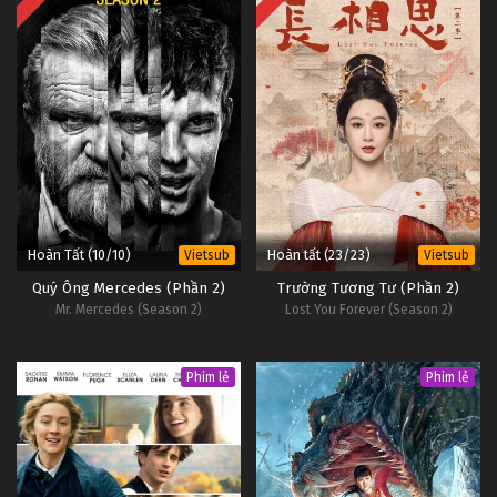
18
Tháng Năm Rực Rỡ Tập 18
Vietsub
#1
17
Tháng Năm Rực Rỡ Tập 17
Vietsub
#1
16
Tháng Năm Rực Rỡ Tập 16
Vietsub
#1
Hoàn Tất (10/10)
Hoàn tất (23/23)
Vietsub
Vietsub
Quý Ông Mercedes (Phần 2)
Trường Tương Tư (Phần 2)
Mr. Mercedes (Season 2)
Lost You Forever (Season 2)
Phim lẻ
Phim lẻ