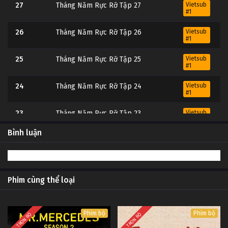
27
Tháng Năm Rực Rỡ Tập 27
Vietsub
#1
26
Tháng Năm Rực Rỡ Tập 26
Vietsub
#1
25
Tháng Năm Rực Rỡ Tập 25
Vietsub
#1
24
Tháng Năm Rực Rỡ Tập 24
Vietsub
#1
23
Tháng Năm Rực Rỡ Tập 23
Vietsub
#1
Bình luận
22
Tháng Năm Rực Rỡ Tập 22
Vietsub
#1
21
Tháng Năm Rực Rỡ Tập 21
Vietsub
#1
Phim cùng thể loại
20
Tháng Năm Rực Rỡ Tập 20
Vietsub
#1
Phim bộ
Phim bộ
TRỌN BỘ
TRỌN BỘ
19
Tháng Năm Rực Rỡ Tập 19
Vietsub
#1