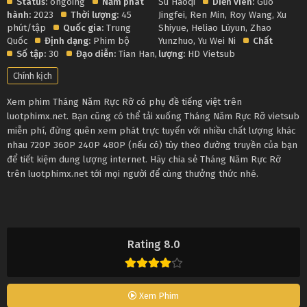
Status:
ongoing
Năm phát
Su Haoqi
Diễn viên:
Guo
hành:
2023
Thời lượng:
45
Jingfei
,
Ren Min
,
Roy Wang
,
Xu
phút/tập
Quốc gia:
Trung
Shiyue
,
Heliao Lüyun
,
Zhao
Quốc
Định dạng:
Phim bộ
Yunzhuo
,
Yu Wei Ni
Chất
Số tập:
30
Đạo diễn:
Tian Han
,
lượng:
HD Vietsub
Chính kịch
Xem phim Tháng Năm Rực Rỡ có phụ đề tiếng việt trên
luotphimx.net. Bạn cũng có thể tải xuống Tháng Năm Rực Rỡ vietsub
miễn phí, đừng quên xem phát trực tuyến với nhiều chất lượng khác
nhau 720P 360P 240P 480P (nếu có) tùy theo đường truyền của bạn
để tiết kiệm dung lượng internet. Hãy chia sẻ Tháng Năm Rực Rỡ
trên luotphimx.net tới mọi người để cùng thưởng thức nhé.
Rating 8.0
Xem Phim