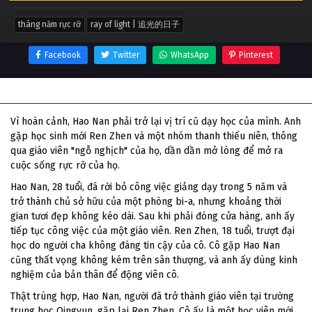
tháng năm rực rỡ
ray of light | 追光的日子
Facebook
Twitter
WhatsApp
Pinterest
Thông tin phim Tháng Năm Rực Rỡ
Vì hoàn cảnh, Hao Nan phải trở lại vị trí cũ dạy học của mình. Anh
gặp học sinh mới Ren Zhen và một nhóm thanh thiếu niên, thông
qua giáo viên "ngỗ nghịch" của họ, dần dần mở lòng để mở ra
cuộc sống rực rỡ của họ.
Hao Nan, 28 tuổi, đã rời bỏ công việc giảng dạy trong 5 năm và
trở thành chủ sở hữu của một phòng bi-a, nhưng khoảng thời
gian tươi đẹp không kéo dài. Sau khi phải đóng cửa hàng, anh ấy
tiếp tục công việc của một giáo viên. Ren Zhen, 18 tuổi, trượt đại
học do người cha không đáng tin cậy của cô. Cô gặp Hao Nan
cũng thất vọng không kém trên sân thượng, và anh ấy dùng kinh
nghiệm của bản thân để động viên cô.
Thật trùng hợp, Hao Nan, người đã trở thành giáo viên tại trường
trung học Qingyun, gặp lại Ren Zhen. Cô ấy là một học viên mới.