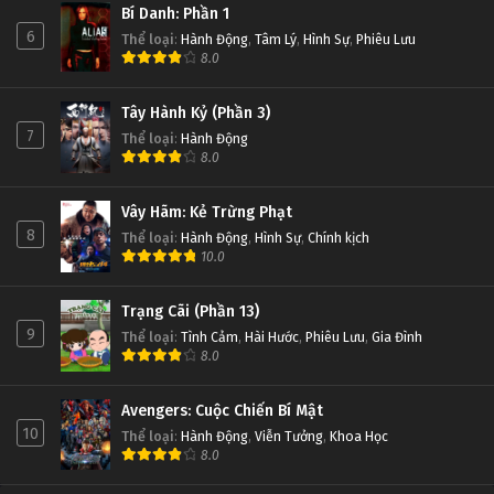
Bí Danh: Phần 1
6
Thể loại
:
Hành Động
,
Tâm Lý
,
Hình Sự
,
Phiêu Lưu
8.0
Tây Hành Kỷ (Phần 3)
7
Thể loại
:
Hành Động
8.0
Vây Hãm: Kẻ Trừng Phạt
8
Thể loại
:
Hành Động
,
Hình Sự
,
Chính kịch
10.0
Trạng Cãi (Phần 13)
9
Thể loại
:
Tình Cảm
,
Hài Hước
,
Phiêu Lưu
,
Gia Đình
8.0
Avengers: Cuộc Chiến Bí Mật
10
Thể loại
:
Hành Động
,
Viễn Tưởng
,
Khoa Học
8.0