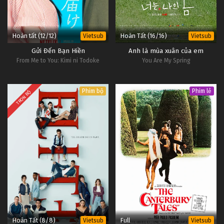
Hoàn tất (12/12)
Hoàn Tất (16/16)
Vietsub
Vietsub
Gửi Đến Bạn Hiền
Anh là mùa xuân của em
From Me to You: Kimi ni Todoke
You Are My Spring
Phim bộ
Phim lẻ
TRỌN BỘ
Hoàn Tất (8/8)
Full
Vietsub
Vietsub