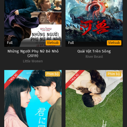
Full
Full
Vietsub
Vietsub
Những Người Phụ Nữ Bé Nhỏ
Quái Vật Trên Sông
(2019)
River Beast
Little Women
Phim bộ
Phim bộ
TRỌN BỘ
TRỌN BỘ