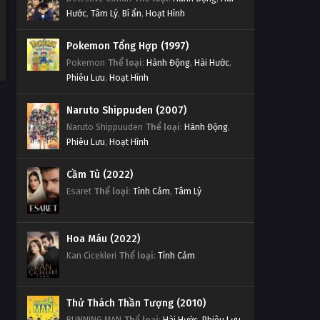
Hước
,
Tâm Lý
,
Bí ẩn
,
Hoạt Hình
Pokemon Tổng Hợp (1997)
Pokemon
Thể loại
:
Hành Động
,
Hài Hước
,
Phiêu Lưu
,
Hoạt Hình
Naruto Shippuden (2007)
Naruto Shippuuden
Thể loại
:
Hành Động
,
Phiêu Lưu
,
Hoạt Hình
Cầm Tù (2022)
Esaret
Thể loại
:
Tình Cảm
,
Tâm Lý
Hoa Máu (2022)
Kan Cicekleri
Thể loại
:
Tình Cảm
Thử Thách Thần Tượng (2010)
RUNNING MAN
Thể loại
:
Hài Hước
,
Phiêu Lưu
,