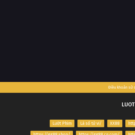
Điều khoản sử
LUOT
Lướt Phim
Lá số tử vi/
XX88
htt
https://gg88.shop/
https://gg88.cn.com/
htt