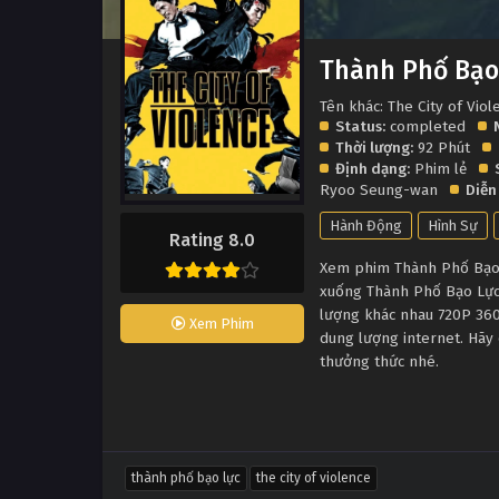
Thành Phố Bạo
Tên khác: The City of Viol
Status:
completed
Thời lượng:
92 Phút
Định dạng:
Phim lẻ
Ryoo Seung-wan
Diễn
Hành Động
Hình Sự
Rating 8.0
Xem phim Thành Phố Bạo L
xuống Thành Phố Bạo Lực 
lượng khác nhau 720P 360
Xem Phim
dung lượng internet. Hãy 
thưởng thức nhé.
thành phố bạo lực
the city of violence