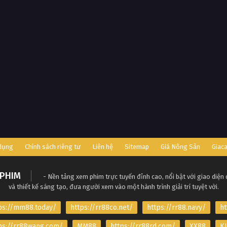
 dụng
Chính sách riêng tư
Liên hệ
Sitemap
Giá Nông Sản
Giac
PHIM
- Nền tảng xem phim trực tuyến đỉnh cao, nổi bật với giao diện
và thiết kế sáng tạo, đưa người xem vào một hành trình giải trí tuyệt vời.
ps://mm88.today/
https://rr88co.net/
https://rr88.navy/
ht
ps://rr88wang.com/
MM88
https://rr88rd.com/
XX88
KJ