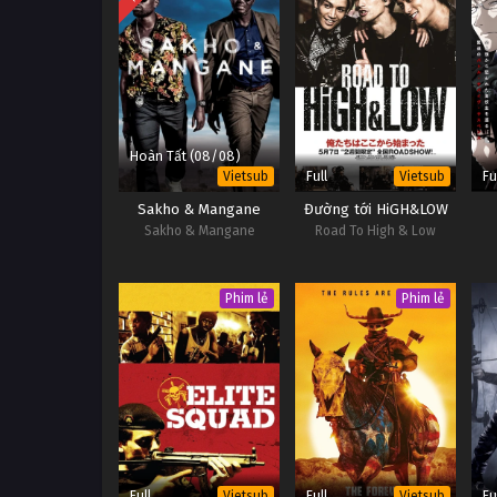
Hoàn Tất (08/08)
Full
Fu
Vietsub
Vietsub
Sakho & Mangane
Đường tới HiGH&LOW
Sakho & Mangane
Road To High & Low
Phim lẻ
Phim lẻ
Full
Full
Fu
Vietsub
Vietsub