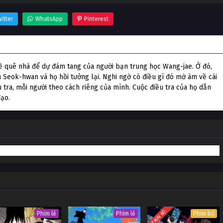
itter
WhatsApp
Pinterest
về quê nhà để dự đám tang của người bạn trung học Wang-jae. Ở đó,
 Seok-hwan và họ hồi tưởng lại. Nghi ngờ có điều gì đó mờ ám về cái
tra, mỗi người theo cách riêng của mình. Cuộc điều tra của họ dẫn
đạo.
TRỌN BỘ
Phim lẻ
Phim lẻ
Phim bộ