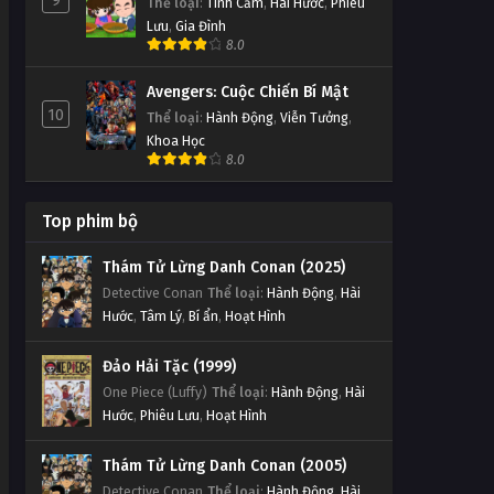
9
Thể loại
:
Tình Cảm
,
Hài Hước
,
Phiêu
Lưu
,
Gia Đình
8.0
Avengers: Cuộc Chiến Bí Mật
10
Thể loại
:
Hành Động
,
Viễn Tưởng
,
Khoa Học
8.0
Top phim bộ
Thám Tử Lừng Danh Conan (2025)
Detective Conan
Thể loại
:
Hành Động
,
Hài
Hước
,
Tâm Lý
,
Bí ẩn
,
Hoạt Hình
Đảo Hải Tặc (1999)
One Piece (Luffy)
Thể loại
:
Hành Động
,
Hài
Hước
,
Phiêu Lưu
,
Hoạt Hình
Thám Tử Lừng Danh Conan (2005)
Detective Conan
Thể loại
:
Hành Động
,
Hài