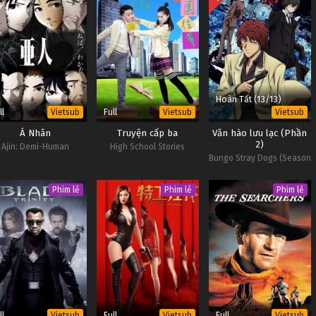
Hoàn Tất (13/13)
ll
Full
Vietsub
Vietsub
Vietsub
Á Nhân
Truyện cấp ba
Văn hào lưu lạc (Phần
2)
Ajin: Demi-Human
High School Stories
Bungo Stray Dogs (Season
2)
Phim lẻ
Phim lẻ
Phim lẻ
ll
Full
Full
Vietsub
Vietsub
Vietsub