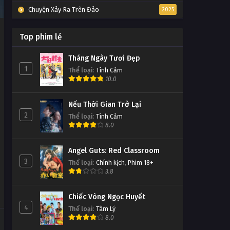
Chuyện Xảy Ra Trên Đảo
2025
Top phim lẻ
Tháng Ngày Tươi Đẹp
1
Thể loại
:
Tình Cảm
10.0
Nếu Thời Gian Trở Lại
2
Thể loại
:
Tình Cảm
8.0
Angel Guts: Red Classroom
3
Thể loại
:
Chính kịch
,
Phim 18+
3.8
Chiếc Vòng Ngọc Huyết
4
Thể loại
:
Tâm Lý
8.0