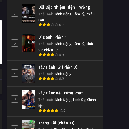
Đội Đặc Nhiệm Hiện Trường
5
Thể loại
:
Hành Động
,
Tâm Lý
,
Phiêu
Lưu
6.0
Bí Danh: Phần 1
6
Thể loại
:
Hành Động
,
Tâm Lý
,
Hình
Sự
,
Phiêu Lưu
8.0
Tây Hành Kỷ (Phần 3)
7
Thể loại
:
Hành Động
8.0
Vây Hãm: Kẻ Trừng Phạt
8
Thể loại
:
Hành Động
,
Hình Sự
,
Chính
kịch
10.0
Trạng Cãi (Phần 13)