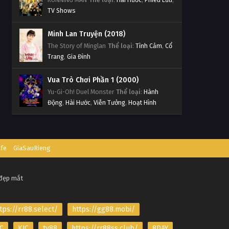
TV Shows
Minh Lan Truyện (2018)
The Story of Minglan
Thể loại
:
Tình Cảm
,
Cổ
Trang
,
Gia Đình
Vua Trò Chơi Phần 1 (2000)
Yu-Gi-Oh! Duel Monster
Thể loại
:
Hành
Động
,
Hài Hước
,
Viễn Tưởng
,
Hoạt Hình
afe
GiaSauRieng
 đẹp mắt
tps://rr88.select/
https://gg88.mobi/
C
KJC
tv88
https://rr88ss.club/
8DAY