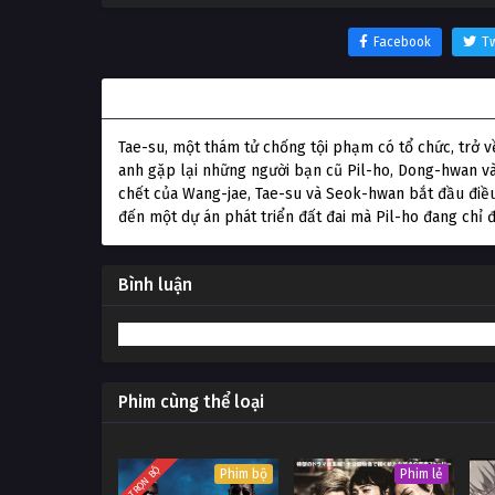
Facebook
Tw
Thông tin phim Thành Phố Bạo Lực
Tae-su, một thám tử chống tội phạm có tổ chức, trở 
anh gặp lại những người bạn cũ Pil-ho, Dong-hwan và
chết của Wang-jae, Tae-su và Seok-hwan bắt đầu điều 
đến một dự án phát triển đất đai mà Pil-ho đang chỉ 
Bình luận
Phim cùng thể loại
TRỌN BỘ
Phim bộ
Phim lẻ