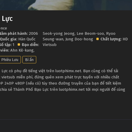
 Lực
ence
Năm phát hành:
2006
Seok-yong Jeong
,
Lee Beom-soo
,
Ryoo
Quốc gia:
Hàn Quốc
Seung-wan
,
Jung Doo-hong
Chất lượng:
HD
Số tập:
1
Đạo diễn:
Vietsub
 viên:
Ahn Kil-kang
,
Phiêu Lưu
Bí ẩn
ực có phụ đề tiếng việt trên luotphimx.net. Bạn cũng có thể tải
vietsub miễn phí, đừng quên xem phát trực tuyến với nhiều chất
P 240P 480P (nếu có) tùy theo đường truyền của bạn để tiết kiệm
chia sẻ Thành Phố Bạo Lực trên luotphimx.net tới mọi người để cùng