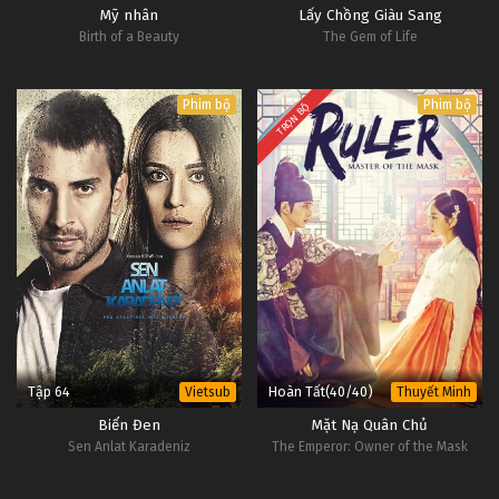
Mỹ nhân
Lấy Chồng Giàu Sang
Birth of a Beauty
The Gem of Life
Phim bộ
Phim bộ
TRỌN BỘ
Tập 64
Hoàn Tất(40/40)
Vietsub
Thuyết Minh
Biển Đen
Mặt Nạ Quân Chủ
Sen Anlat Karadeniz
The Emperor: Owner of the Mask