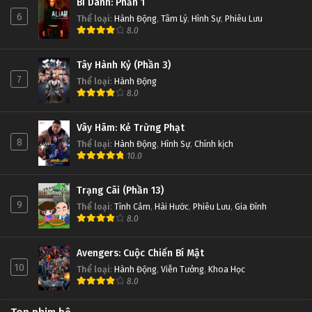
Bí Danh: Phần 1
6
Thể loại
:
Hành Động
,
Tâm Lý
,
Hình Sự
,
Phiêu Lưu
8.0
Tây Hành Kỷ (Phần 3)
7
Thể loại
:
Hành Động
8.0
Vây Hãm: Kẻ Trừng Phạt
8
Thể loại
:
Hành Động
,
Hình Sự
,
Chính kịch
10.0
Trạng Cãi (Phần 13)
9
Thể loại
:
Tình Cảm
,
Hài Hước
,
Phiêu Lưu
,
Gia Đình
8.0
Avengers: Cuộc Chiến Bí Mật
10
Thể loại
:
Hành Động
,
Viễn Tưởng
,
Khoa Học
8.0