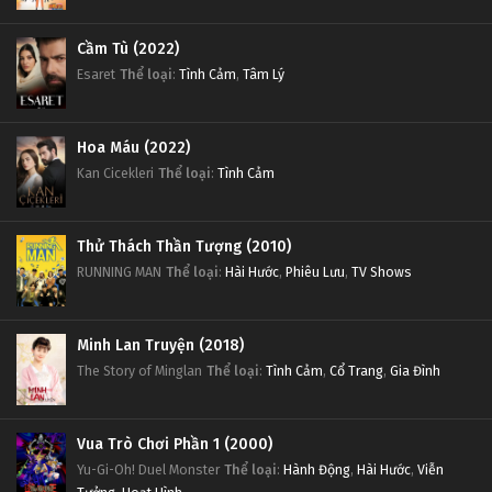
Cầm Tù (2022)
Esaret
Thể loại
:
Tình Cảm
,
Tâm Lý
Hoa Máu (2022)
Kan Cicekleri
Thể loại
:
Tình Cảm
Thử Thách Thần Tượng (2010)
RUNNING MAN
Thể loại
:
Hài Hước
,
Phiêu Lưu
,
TV Shows
Minh Lan Truyện (2018)
The Story of Minglan
Thể loại
:
Tình Cảm
,
Cổ Trang
,
Gia Đình
Vua Trò Chơi Phần 1 (2000)
Yu-Gi-Oh! Duel Monster
Thể loại
:
Hành Động
,
Hài Hước
,
Viễn