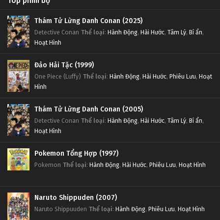
Top phim bộ
Thám Tử Lừng Danh Conan (2025)
Detective Conan
Thể loại
:
Hành Động
,
Hài Hước
,
Tâm Lý
,
Bí ẩn
,
Hoạt Hình
Đảo Hải Tặc (1999)
One Piece (Luffy)
Thể loại
:
Hành Động
,
Hài Hước
,
Phiêu Lưu
,
Hoạt
Hình
Thám Tử Lừng Danh Conan (2005)
Detective Conan
Thể loại
:
Hành Động
,
Hài Hước
,
Tâm Lý
,
Bí ẩn
,
Hoạt Hình
Pokemon Tổng Hợp (1997)
Pokemon
Thể loại
:
Hành Động
,
Hài Hước
,
Phiêu Lưu
,
Hoạt Hình
Naruto Shippuden (2007)
Naruto Shippuuden
Thể loại
:
Hành Động
,
Phiêu Lưu
,
Hoạt Hình