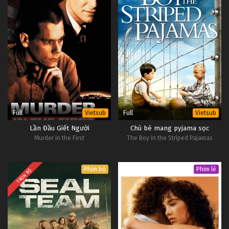
Full
Full
Vietsub
Vietsub
Lần Đầu Giết Người
Chú bé mang pyjama sọc
Murder in the First
The Boy in the Striped Pajamas
Phim bộ
Phim lẻ
TRỌN BỘ