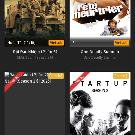
Hoàn Tất (10/10)
Full
Vietsub
Vietsub
Đội Đặc Nhiệm (Phần 6)
One Deadly Summer
SEAL Team (Season 6)
One Deadly Summer
Phim bộ
Phim bộ
TRỌN BỘ
TRỌN BỘ