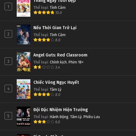
Tháng Ngày Tươi Đẹp
1
Thể loại
:
Tình Cảm
10.0
Nếu Thời Gian Trở Lại
2
Thể loại
:
Tình Cảm
8.0
Angel Guts: Red Classroom
3
Thể loại
:
Chính kịch
,
Phim 18+
3.4
Chiếc Vòng Ngọc Huyết
4
Thể loại
:
Tâm Lý
8.0
Đội Đặc Nhiệm Hiện Trường
5
Thể loại
:
Hành Động
,
Tâm Lý
,
Phiêu Lưu
6.0