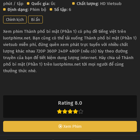
phút / tập
Quốc gia:
Úc
Chất lượng:
HD Vietsub
Định dạng:
Phim bộ
Số tập:
6
Chính kịch
Bí ẩn
Xem phim Thành phố bí mật (Phần 1) có phụ đề tiếng việt trên
luotphimx.net. Bạn cũng có thể tải xuống Thành phố bí mật (Phần 1)
vietsub miễn phí, đừng quên xem phát trực tuyến với nhiều chất
lượng khác nhau 720P 360P 240P 480P (nếu có) tùy theo đường
truyền của bạn để tiết kiệm dung lượng internet. Hãy chia sẻ Thành
phố bí mật (Phần 1) trên luotphimx.net tới mọi người để cùng
thưởng thức nhé.
Rating 8.0
Xem Phim