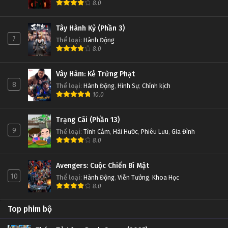
8.0
Tây Hành Kỷ (Phần 3)
7
Thể loại
:
Hành Động
8.0
Vây Hãm: Kẻ Trừng Phạt
8
Thể loại
:
Hành Động
,
Hình Sự
,
Chính kịch
10.0
Trạng Cãi (Phần 13)
9
Thể loại
:
Tình Cảm
,
Hài Hước
,
Phiêu Lưu
,
Gia Đình
8.0
Avengers: Cuộc Chiến Bí Mật
10
Thể loại
:
Hành Động
,
Viễn Tưởng
,
Khoa Học
8.0
Top phim bộ