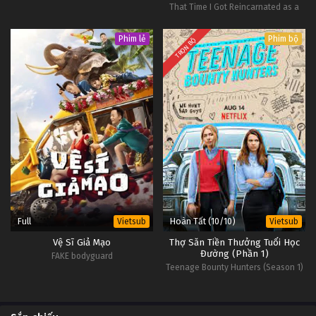
That Time I Got Reincarnated as a
Slime Season 3
Phim lẻ
Phim bộ
TRỌN BỘ
Full
Hoàn Tất (10/10)
Vietsub
Vietsub
Vệ Sĩ Giả Mạo
Thợ Săn Tiền Thưởng Tuổi Học
Đường (Phần 1)
FAKE bodyguard
Teenage Bounty Hunters (Season 1)