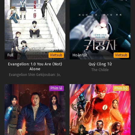
Full
Hoàn tất
Vietsub
Vietsub
Evangelion: 1.0 You Are (Not)
Quý Công Tử
Alone
The Childe
Evangelion Shin Gekijouban: Jo,
Rebuild of Evangelion: 1.0 You Are
(Not) Alone, Evangelion: 1.01 You Are
Phim lẻ
Phim bộ
TRỌN BỘ
(Not) Alone, Evangelion: 1.11 You Are
(Not) Alone