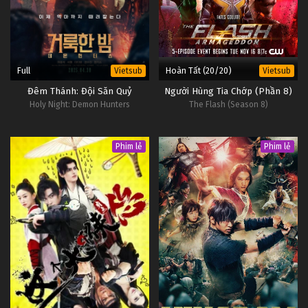
Full
Hoàn Tất (20/20)
Vietsub
Vietsub
Đêm Thánh: Đội Săn Quỷ
Người Hùng Tia Chớp (Phần 8)
Holy Night: Demon Hunters
The Flash (Season 8)
Phim lẻ
Phim lẻ