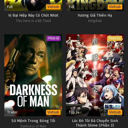
Full
Full
Vietsub
Vietsub
Vị Đại Hiệp Này Có Chút Nhát
Vương Giả Thiên Hạ
This Hero is a Bit Timid
Kingdom
Phim lẻ
Phim bộ
Trailer
Tập 24
Vietsub
Vietsub
Sứ Mệnh Trong Bóng Tối
Lúc Đó Tôi Đã Chuyển Sinh
Thành Slime (Phần 3)
Darkness of Man