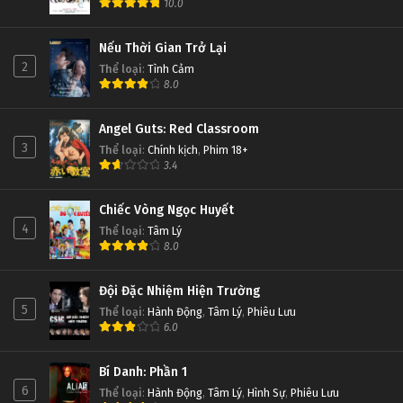
10.0
Nếu Thời Gian Trở Lại
2
Thể loại
:
Tình Cảm
8.0
Angel Guts: Red Classroom
3
Thể loại
:
Chính kịch
,
Phim 18+
3.4
Chiếc Vòng Ngọc Huyết
4
Thể loại
:
Tâm Lý
8.0
Đội Đặc Nhiệm Hiện Trường
5
Thể loại
:
Hành Động
,
Tâm Lý
,
Phiêu Lưu
6.0
Bí Danh: Phần 1
6
Thể loại
:
Hành Động
,
Tâm Lý
,
Hình Sự
,
Phiêu Lưu