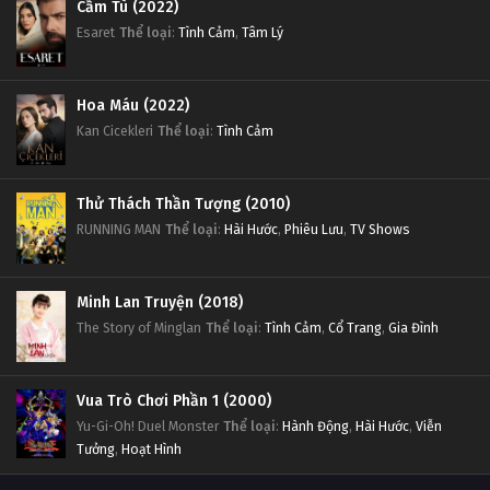
Cầm Tù (2022)
Esaret
Thể loại
:
Tình Cảm
,
Tâm Lý
Hoa Máu (2022)
Kan Cicekleri
Thể loại
:
Tình Cảm
Thử Thách Thần Tượng (2010)
RUNNING MAN
Thể loại
:
Hài Hước
,
Phiêu Lưu
,
TV Shows
Minh Lan Truyện (2018)
The Story of Minglan
Thể loại
:
Tình Cảm
,
Cổ Trang
,
Gia Đình
Vua Trò Chơi Phần 1 (2000)
Yu-Gi-Oh! Duel Monster
Thể loại
:
Hành Động
,
Hài Hước
,
Viễn
Tưởng
,
Hoạt Hình