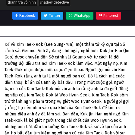
thanh tra vô hình
shadow detective
Facebook
Twitter
WhatsApp
Pinterest
Thông tin phim Thanh Tra Vô Hình
Kể về Kim Taek-Rok (Lee Sung-Min), một thám tử kỳ cựu tại Sở
cảnh sát Geumo. Anh ấy đang chờ ngày nghỉ hưu. Kuk Jin-Han (Jin
Goo) được chuyển đến Sở cảnh sát Geumo với tư cách là đội
trưởng đội điều tra nơi Kim Taek-Rok làm việc. Một ngày nọ, Kim
Taek-Rok nhận được một cuộc điện thoại. Người gọi nói với Kim
Taek-Rok rằng anh ta là một người bạn cũ. Đó là cách mà cuộc
điện thoại bí ẩn của anh ấy bắt đầu. Trong một cuộc gọi, người
bạn cũ của Kim Taek-Rok nói với anh ta rằng anh ta đã giết đồng
nghiệp của Kim Taek-Rok là Woo Hyun-Seok. Kim Taek-Rok sớm
trở thành nghi phạm trong vụ giết Woo Hyun-Seok. Người gọi gợi
ý rằng họ nên nhìn vào quá khứ của Kim Taek-Rok để tìm ra
những điều anh ấy đã làm sai. Ban đầu, Kuk Jin-Han nghi ngờ Kim
Taek-Rok là kẻ giết người trong cái chết của Woo Hyun-Seok,
nhưng anh bắt đầu tin tưởng Kim Taek-Rok và sự vô tội của anh
ấy. Họ bắt đầu tìm kiếm người bạn cũ của Kim Taek-Rok với sự