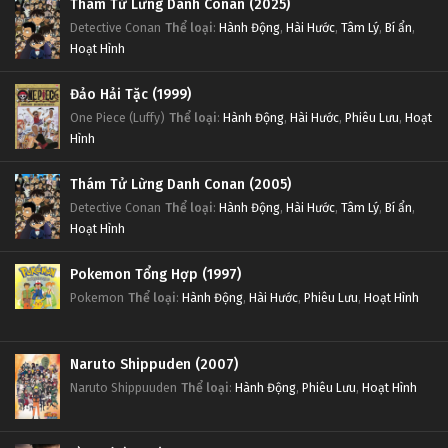
Thám Tử Lừng Danh Conan (2025)
Detective Conan
Thể loại
:
Hành Động
,
Hài Hước
,
Tâm Lý
,
Bí ẩn
,
Hoạt Hình
Đảo Hải Tặc (1999)
One Piece (Luffy)
Thể loại
:
Hành Động
,
Hài Hước
,
Phiêu Lưu
,
Hoạt
Hình
Thám Tử Lừng Danh Conan (2005)
Detective Conan
Thể loại
:
Hành Động
,
Hài Hước
,
Tâm Lý
,
Bí ẩn
,
Hoạt Hình
Pokemon Tổng Hợp (1997)
Pokemon
Thể loại
:
Hành Động
,
Hài Hước
,
Phiêu Lưu
,
Hoạt Hình
Naruto Shippuden (2007)
Naruto Shippuuden
Thể loại
:
Hành Động
,
Phiêu Lưu
,
Hoạt Hình