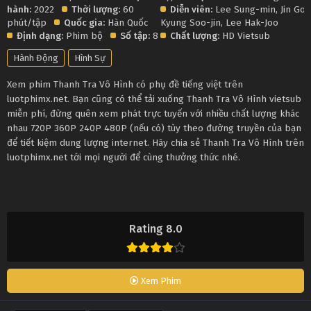
hành:
2022
Thời lượng:
60
Diễn viên:
Lee Sung-min
,
Jin Go
phút/tập
Quốc gia:
Hàn Quốc
Kyung Soo-jin
,
Lee Hak-Joo
Định dạng:
Phim bộ
Số tập:
8
Chất lượng:
HD Vietsub
Hành Động
Hình Sự
Xem phim Thanh Tra Vô Hình có phụ đề tiếng việt trên
luotphimx.net. Bạn cũng có thể tải xuống Thanh Tra Vô Hình vietsub
miễn phí, đừng quên xem phát trực tuyến với nhiều chất lượng khác
nhau 720P 360P 240P 480P (nếu có) tùy theo đường truyền của bạn
để tiết kiệm dung lượng internet. Hãy chia sẻ Thanh Tra Vô Hình trên
luotphimx.net tới mọi người để cùng thưởng thức nhé.
Rating 8.0
Xem Phim