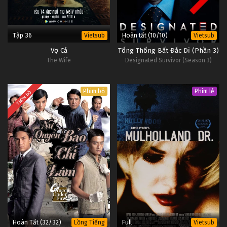
Tập 36
Hoàn tất (10/10)
Vietsub
Vietsub
Vợ Cả
Tổng Thống Bất Đắc Dĩ (Phần 3)
The Wife
Designated Survivor (Season 3)
Phim bộ
Phim lẻ
TRỌN BỘ
Hoàn Tất (32/32)
Full
Lồng Tiếng
Vietsub