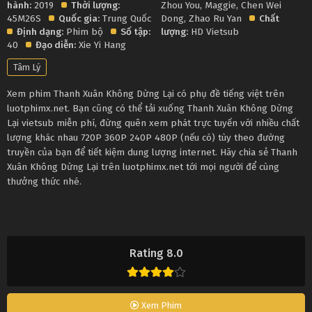
hành:
2019
Thời lượng:
Zhou You
,
Maggie
,
Chen Wei
45M26S
Quốc gia:
Trung Quốc
Dong
,
Zhao Ru Yan
Chất
Định dạng:
Phim bộ
Số tập:
lượng:
HD Vietsub
40
Đạo diễn:
Xie Yi Hang
Tâm Lý
Xem phim Thanh Xuân Không Dừng Lại có phụ đề tiếng việt trên
luotphimx.net. Bạn cũng có thể tải xuống Thanh Xuân Không Dừng
Lại vietsub miễn phí, đừng quên xem phát trực tuyến với nhiều chất
lượng khác nhau 720P 360P 240P 480P (nếu có) tùy theo đường
truyền của bạn để tiết kiệm dung lượng internet. Hãy chia sẻ Thanh
Xuân Không Dừng Lại trên luotphimx.net tới mọi người để cùng
thưởng thức nhé.
Rating 8.0
Xem Phim