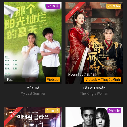
Phim lẻ
Phim bộ
TRỌN BỘ
Hoàn Tất (48/48)
Full
Vietsub
Vietsub + Thuyết Minh
Mùa Hè
Lệ Cơ Truyện
My Last Summer
The King's Woman
Phim bộ
Phim lẻ
TRỌN BỘ