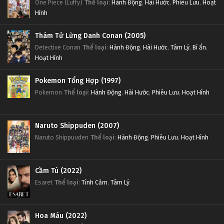
One Piece (Luffy)
Thể loại
:
Hành Động
,
Hài Hước
,
Phiêu Lưu
,
Hoạt
Hình
Thám Tử Lừng Danh Conan (2005)
Detective Conan
Thể loại
:
Hành Động
,
Hài Hước
,
Tâm Lý
,
Bí ẩn
,
Hoạt Hình
Pokemon Tổng Hợp (1997)
Pokemon
Thể loại
:
Hành Động
,
Hài Hước
,
Phiêu Lưu
,
Hoạt Hình
Naruto Shippuden (2007)
Naruto Shippuuden
Thể loại
:
Hành Động
,
Phiêu Lưu
,
Hoạt Hình
Cầm Tù (2022)
Esaret
Thể loại
:
Tình Cảm
,
Tâm Lý
Hoa Máu (2022)