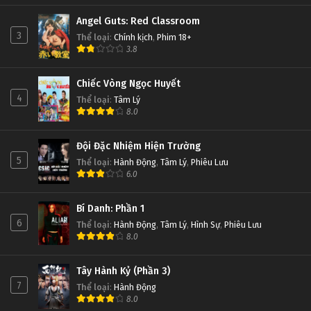
Angel Guts: Red Classroom
3
Thể loại
:
Chính kịch
,
Phim 18+
3.8
Chiếc Vòng Ngọc Huyết
4
Thể loại
:
Tâm Lý
8.0
Đội Đặc Nhiệm Hiện Trường
5
Thể loại
:
Hành Động
,
Tâm Lý
,
Phiêu Lưu
6.0
Bí Danh: Phần 1
6
Thể loại
:
Hành Động
,
Tâm Lý
,
Hình Sự
,
Phiêu Lưu
8.0
Tây Hành Kỷ (Phần 3)
7
Thể loại
:
Hành Động
8.0