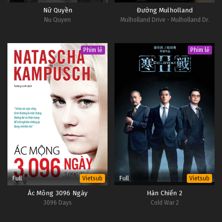
Nữ Quyền
Đường Mulholland
Nu Quyen
Mulholland Drive - Mulholland Dr.
Phim lẻ
Phim lẻ
Full
Full
Vietsub
Vietsub
Ác Mông 3096 Ngày
Hàn Chiến 2
3096 Days
Cold War 2