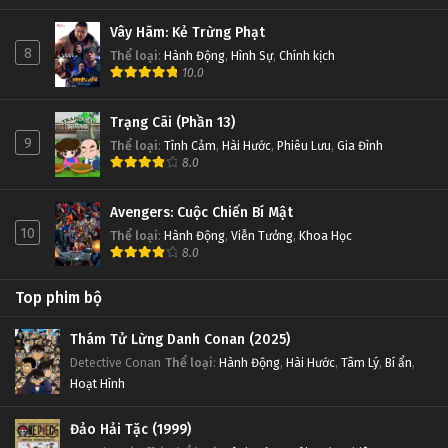
Vây Hãm: Kẻ Trừng Phạt
8
Thể loại
:
Hành Động
,
Hình Sự
,
Chính kịch
10.0
Trạng Cãi (Phần 13)
9
Thể loại
:
Tình Cảm
,
Hài Hước
,
Phiêu Lưu
,
Gia Đình
8.0
Avengers: Cuộc Chiến Bí Mật
10
Thể loại
:
Hành Động
,
Viễn Tưởng
,
Khoa Học
8.0
Top phim bộ
Thám Tử Lừng Danh Conan (2025)
Detective Conan
Thể loại
:
Hành Động
,
Hài Hước
,
Tâm Lý
,
Bí ẩn
,
Hoạt Hình
Đảo Hải Tặc (1999)