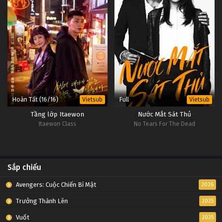
Hoàn Tất (16/16)
Full
Vietsub
Vietsub
Tầng lớp Itaewon
Nước Mắt Sát Thủ
Itaewon Class
No Tears For The Dead
Sắp chiếu
Avengers: Cuộc Chiến Bí Mật
2026
Trưởng Thành Lên
2025
Vuốt
2025