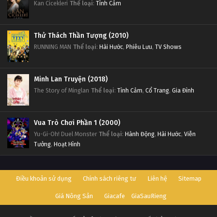
Kan Cicekleri
Thể loại
:
Tình Cảm
Thử Thách Thần Tượng (2010)
RUNNING MAN
Thể loại
:
Hài Hước
,
Phiêu Lưu
,
TV Shows
Minh Lan Truyện (2018)
The Story of Minglan
Thể loại
:
Tình Cảm
,
Cổ Trang
,
Gia Đình
Vua Trò Chơi Phần 1 (2000)
Yu-Gi-Oh! Duel Monster
Thể loại
:
Hành Động
,
Hài Hước
,
Viễn
Tưởng
,
Hoạt Hình
Điều khoản sử dụng
Chính sách riêng tư
Liên hệ
Sitemap
Giá Nông Sản
Giacafe
GiaSauRieng