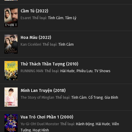
Cầm Tù (2022)
Esaret
Thể loại
:
Tình Cảm
,
Tâm Lý
Hoa Máu (2022)
Kan Cicekleri
Thể loại
:
Tình Cảm
Thử Thách Thần Tượng (2010)
RUNNING MAN
Thể loại
:
Hài Hước
,
Phiêu Lưu
,
TV Shows
Minh Lan Truyện (2018)
The Story of Minglan
Thể loại
:
Tình Cảm
,
Cổ Trang
,
Gia Đình
Vua Trò Chơi Phần 1 (2000)
Yu-Gi-Oh! Duel Monster
Thể loại
:
Hành Động
,
Hài Hước
,
Viễn
Tưởng
,
Hoạt Hình