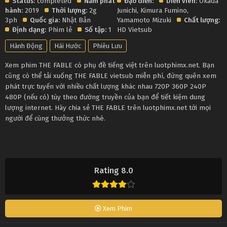
Status:
completed
Năm phát
Đạo diễn:
Diễn viên:
Okada
hành:
2019
Thời lượng:
2g
Junichi
,
Kimura Fumino
,
3ph
Quốc gia:
Nhật Bản
Yamamoto Mizuki
Chất lượng:
Định dạng:
Phim lẻ
Số tập:
1
HD Vietsub
Hành Động
Hài Hước
Phiêu Lưu
Xem phim THE FABLE có phụ đề tiếng việt trên luotphimx.net. Bạn
cũng có thể tải xuống THE FABLE vietsub miễn phí, đừng quên xem
phát trực tuyến với nhiều chất lượng khác nhau 720P 360P 240P
480P (nếu có) tùy theo đường truyền của bạn để tiết kiệm dung
lượng internet. Hãy chia sẻ THE FABLE trên luotphimx.net tới mọi
người để cùng thưởng thức nhé.
Rating 8.0
Xem Phim