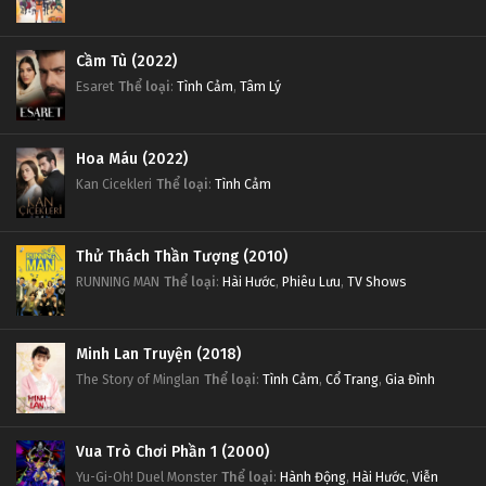
Cầm Tù (2022)
Esaret
Thể loại
:
Tình Cảm
,
Tâm Lý
Hoa Máu (2022)
Kan Cicekleri
Thể loại
:
Tình Cảm
Thử Thách Thần Tượng (2010)
RUNNING MAN
Thể loại
:
Hài Hước
,
Phiêu Lưu
,
TV Shows
Minh Lan Truyện (2018)
The Story of Minglan
Thể loại
:
Tình Cảm
,
Cổ Trang
,
Gia Đình
Vua Trò Chơi Phần 1 (2000)
Yu-Gi-Oh! Duel Monster
Thể loại
:
Hành Động
,
Hài Hước
,
Viễn