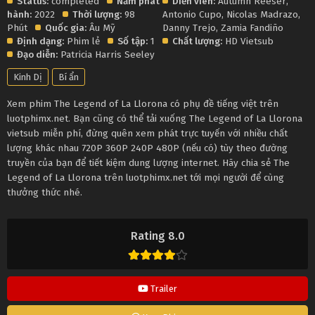
Status:
completed
Năm phát
Diễn viên:
Autumn Reeser
,
hành:
2022
Thời lượng:
98
Antonio Cupo
,
Nicolas Madrazo
,
Phút
Quốc gia:
Âu Mỹ
Danny Trejo
,
Zamia Fandiño
Định dạng:
Phim lẻ
Số tập:
1
Chất lượng:
HD Vietsub
Đạo diễn:
Patricia Harris Seeley
Kinh Dị
Bí ẩn
Xem phim The Legend of La Llorona có phụ đề tiếng việt trên
luotphimx.net. Bạn cũng có thể tải xuống The Legend of La Llorona
vietsub miễn phí, đừng quên xem phát trực tuyến với nhiều chất
lượng khác nhau 720P 360P 240P 480P (nếu có) tùy theo đường
truyền của bạn để tiết kiệm dung lượng internet. Hãy chia sẻ The
Legend of La Llorona trên luotphimx.net tới mọi người để cùng
thưởng thức nhé.
Rating 8.0
Trailer