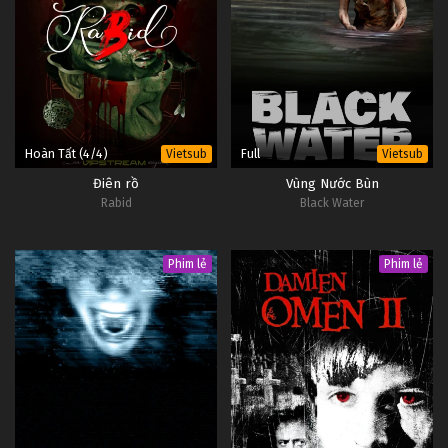
Hoàn Tất (4/4)
Full
Vietsub
Vietsub
Điên rồ
Vùng Nước Bùn
Rabid
Black Water
Phim lẻ
Phim lẻ