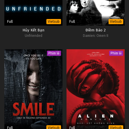
Full
Full
Vietsub
Vietsub
Hủy Kết Bạn
Điềm Báo 2
Unfriended
Damien: Omen II
Phim lẻ
Phim lẻ
Full
Full
Vietsub
Vietsub