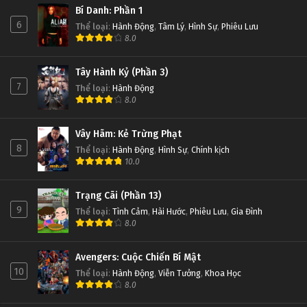
Bí Danh: Phần 1
6
Thể loại
:
Hành Động
,
Tâm Lý
,
Hình Sự
,
Phiêu Lưu
8.0
Tây Hành Kỷ (Phần 3)
7
Thể loại
:
Hành Động
8.0
Vây Hãm: Kẻ Trừng Phạt
8
Thể loại
:
Hành Động
,
Hình Sự
,
Chính kịch
10.0
Trạng Cãi (Phần 13)
9
Thể loại
:
Tình Cảm
,
Hài Hước
,
Phiêu Lưu
,
Gia Đình
8.0
Avengers: Cuộc Chiến Bí Mật
10
Thể loại
:
Hành Động
,
Viễn Tưởng
,
Khoa Học
8.0