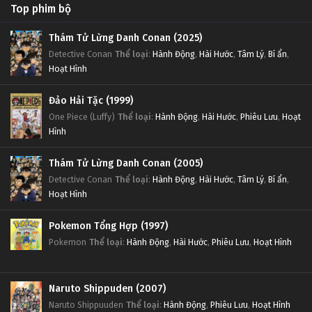
Top phim bộ
Thám Tử Lừng Danh Conan (2025)
Detective Conan
Thể loại
:
Hành Động
,
Hài Hước
,
Tâm Lý
,
Bí ẩn
,
Hoạt Hình
Đảo Hải Tặc (1999)
One Piece (Luffy)
Thể loại
:
Hành Động
,
Hài Hước
,
Phiêu Lưu
,
Hoạt
Hình
Thám Tử Lừng Danh Conan (2005)
Detective Conan
Thể loại
:
Hành Động
,
Hài Hước
,
Tâm Lý
,
Bí ẩn
,
Hoạt Hình
Pokemon Tổng Hợp (1997)
Pokemon
Thể loại
:
Hành Động
,
Hài Hước
,
Phiêu Lưu
,
Hoạt Hình
Naruto Shippuden (2007)
Naruto Shippuuden
Thể loại
:
Hành Động
,
Phiêu Lưu
,
Hoạt Hình