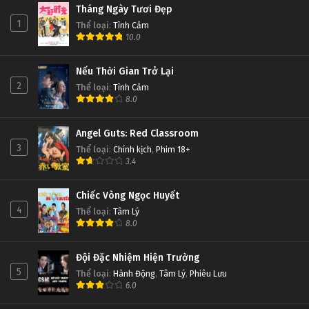
Tháng Ngày Tươi Đẹp
1
Thể loại
:
Tình Cảm
10.0
Nếu Thời Gian Trở Lại
2
Thể loại
:
Tình Cảm
8.0
Angel Guts: Red Classroom
3
Thể loại
:
Chính kịch
,
Phim 18+
3.4
Chiếc Vòng Ngọc Huyết
4
Thể loại
:
Tâm Lý
8.0
Đội Đặc Nhiệm Hiện Trường
5
Thể loại
:
Hành Động
,
Tâm Lý
,
Phiêu Lưu
6.0