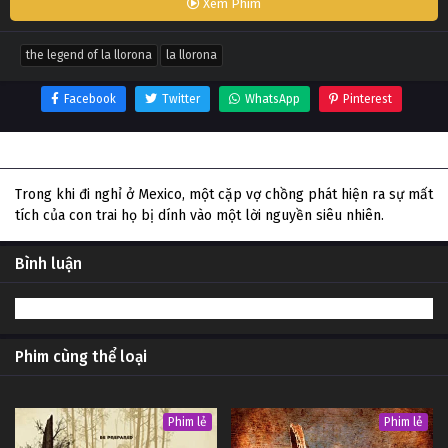
Xem Phim
the legend of la llorona
la llorona
Facebook
Twitter
WhatsApp
Pinterest
Thông tin phim The Legend of La Llorona
Trong khi đi nghỉ ở Mexico, một cặp vợ chồng phát hiện ra sự mất
tích của con trai họ bị dính vào một lời nguyền siêu nhiên.
Bình luận
Phim cùng thể loại
Phim lẻ
Phim lẻ