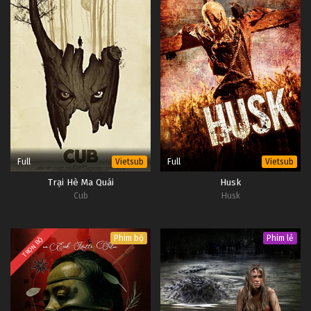
Full
Full
Vietsub
Vietsub
Trại Hè Ma Quái
Husk
Cub
Husk
Phim bộ
Phim lẻ
TRỌN BỘ