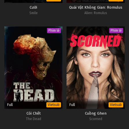
Cười
Quái Vật Không Gian: Romulus
Smile
Alien: Romulus
Phim lẻ
Phim lẻ
Full
Full
Vietsub
Vietsub
Cõi Chết
Cuồng Ghen
The Dead
Scorned