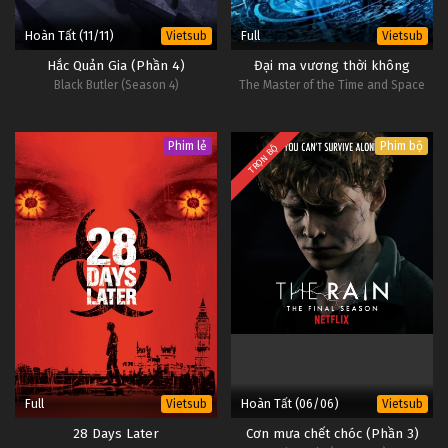
Hoàn Tất (11/11)
Full
Vietsub
Vietsub
Hắc Quản Gia (Phần 4)
Đại ma vương thời không
Black Butler (Season 4)
The Master of the Time and Space
Phim lẻ
Phim bộ
TRỌN BỘ
Full
Hoàn Tất (06/06)
Vietsub
Vietsub
28 Days Later
Cơn mưa chết chóc (Phần 3)