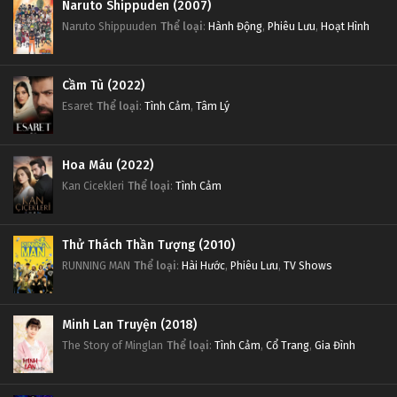
Naruto Shippuden (2007)
Naruto Shippuuden
Thể loại
:
Hành Động
,
Phiêu Lưu
,
Hoạt Hình
Cầm Tù (2022)
Esaret
Thể loại
:
Tình Cảm
,
Tâm Lý
Hoa Máu (2022)
Kan Cicekleri
Thể loại
:
Tình Cảm
Thử Thách Thần Tượng (2010)
RUNNING MAN
Thể loại
:
Hài Hước
,
Phiêu Lưu
,
TV Shows
Minh Lan Truyện (2018)
The Story of Minglan
Thể loại
:
Tình Cảm
,
Cổ Trang
,
Gia Đình