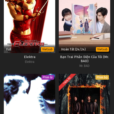
Full
Hoàn Tất (24/24)
Vietsub
Vietsub
Elektra
Bạn Trai Phản Diện Của Tôi (Mr.
BAD)
Elektra
Mr. BAD
Phim lẻ
Phim bộ
TRỌN BỘ