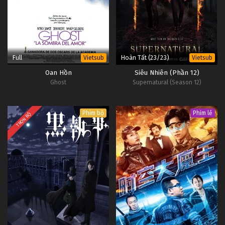
Full
Hoàn Tất (23/23)
Vietsub
Vietsub
Oan Hồn
Siêu Nhiên (Phần 12)
Ghost
Supernatural (Season 12)
Phim bộ
Phim lẻ
TRỌN BỘ