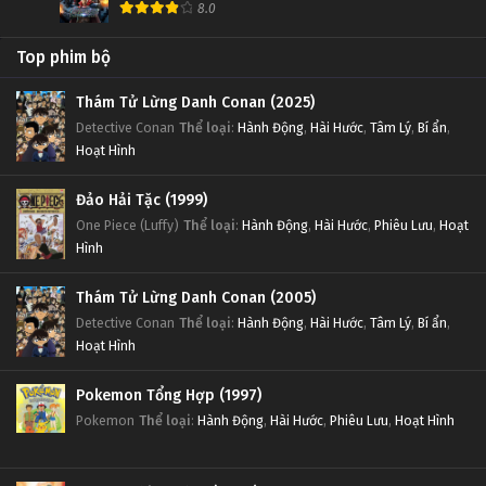
8.0
Top phim bộ
Thám Tử Lừng Danh Conan (2025)
Detective Conan
Thể loại
:
Hành Động
,
Hài Hước
,
Tâm Lý
,
Bí ẩn
,
Hoạt Hình
Đảo Hải Tặc (1999)
One Piece (Luffy)
Thể loại
:
Hành Động
,
Hài Hước
,
Phiêu Lưu
,
Hoạt
Hình
Thám Tử Lừng Danh Conan (2005)
Detective Conan
Thể loại
:
Hành Động
,
Hài Hước
,
Tâm Lý
,
Bí ẩn
,
Hoạt Hình
Pokemon Tổng Hợp (1997)
Pokemon
Thể loại
:
Hành Động
,
Hài Hước
,
Phiêu Lưu
,
Hoạt Hình