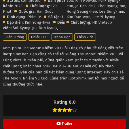
Status:
completed
Năm phát
soo
,
Kim Hee-ae
,
Park Byung-
hành:
2023
Thời lượng:
129
eun
,
Jo Han-chul
,
Choi Byung-mo
,
Phút
Quốc gia:
Hàn Quốc
Hong Seung-hee
,
Lee Sung-min
,
Định dạng:
Phim lẻ
Số tập:
1
Kim Rae-won
,
Lee Yi-kyung
Đạo diễn:
Kim Yong-hwa
Diễn
Chất lượng:
HD Vietsub
viên:
Sol Kyung-gu
,
Doh Kyung-
Viễn Tưởng
Phiêu Lưu
Khoa Học
Chính kịch
Xem phim The Moon: Nhiệm Vụ Cuối Cùng có phụ đề tiếng việt trên
luotphimx.net. Bạn cũng có thể tải xuống The Moon: Nhiệm Vụ Cuối
Cùng vietsub miễn phí, đừng quên xem phát trực tuyến với nhiều
chất lượng khác nhau 720P 360P 240P 480P (nếu có) tùy theo
đường truyền của bạn để tiết kiệm dung lượng internet. Hãy chia sẻ
The Moon: Nhiệm Vụ Cuối Cùng trên luotphimx.net tới mọi người để
cùng thưởng thức nhé.
Rating 8.0
Trailer