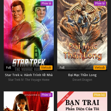
Phim lẻ
Phim lẻ
Full
Full
Vietsub
Vietsub
Star Trek 4: Hành Trình Về Nhà
Đại Mạc Thần Long
Star Trek IV: The Voyage Home
Desert Dragon
Phim lẻ
Phim bộ
TRỌN BỘ