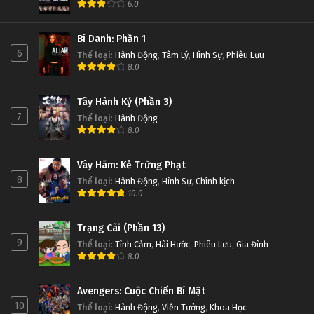
6.0
Bí Danh: Phần 1
6
Thể loại
:
Hành Động
,
Tâm Lý
,
Hình Sự
,
Phiêu Lưu
8.0
Tây Hành Kỷ (Phần 3)
7
Thể loại
:
Hành Động
8.0
Vây Hãm: Kẻ Trừng Phạt
8
Thể loại
:
Hành Động
,
Hình Sự
,
Chính kịch
10.0
Trạng Cãi (Phần 13)
9
Thể loại
:
Tình Cảm
,
Hài Hước
,
Phiêu Lưu
,
Gia Đình
8.0
Avengers: Cuộc Chiến Bí Mật
10
Thể loại
:
Hành Động
,
Viễn Tưởng
,
Khoa Học