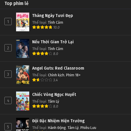
Top phim lẻ
Tháng Ngày Tươi Đẹp
1
Thể loại
:
Tình Cảm
10.0
Nếu Thời Gian Trở Lại
2
Thể loại
:
Tình Cảm
8.0
Angel Guts: Red Classroom
3
Thể loại
:
Chính kịch
,
Phim 18+
3.4
Chiếc Vòng Ngọc Huyết
4
Thể loại
:
Tâm Lý
8.0
Đội Đặc Nhiệm Hiện Trường
5
Thể loại
:
Hành Động
,
Tâm Lý
,
Phiêu Lưu