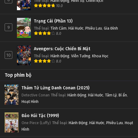
Thể loại
:
Hành Động
,
Hình Sự
,
Chính kịch
10.0
Trạng Cãi (Phần 13)
9
Thể loại
:
Tình Cảm
,
Hài Hước
,
Phiêu Lưu
,
Gia Đình
8.0
Avengers: Cuộc Chiến Bí Mật
10
Thể loại
:
Hành Động
,
Viễn Tưởng
,
Khoa Học
8.0
Top phim bộ
Thám Tử Lừng Danh Conan (2025)
Detective Conan
Thể loại
:
Hành Động
,
Hài Hước
,
Tâm Lý
,
Bí ẩn
,
Hoạt Hình
Đảo Hải Tặc (1999)
One Piece (Luffy)
Thể loại
:
Hành Động
,
Hài Hước
,
Phiêu Lưu
,
Hoạt
Hình