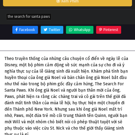
Xem Phim
the search for santa paws
Facebook
Twitter
WhatsApp
Pinterest
Thông tin phim The Search for Santa Paws
Theo truyền thống của những câu chuyện cổ điển về ngày lễ của
Disney, một bộ phim cảm động về sức mạnh của sự cho đi và ý
nghĩa thực sự của lễ Giáng sinh đã xuất hiện. Khám phá tình bạn
huyền thoại của ông già Noel và bàn chân ông già Noel bắt đầu
như thế nào trong bộ phim gốc đầy cảm hứng, The Search For
Santa Paws. Khi ông già Noel và người bạn thân mới của ông,
Paws, phát hiện ra rằng các chàng trai và cô gái trên thế giới đã
đánh mất tinh thần của mùa lễ hội, họ thực hiện một chuyến đi
đến Thành phố New York. Nhưng sau khi ông già Noel mất trí
nhớ, Paws, một đứa trẻ mồ côi trung thành tên Quinn, người bạn
mới Will và một nhóm chó biết nói có phép thuật tuyệt vời sẽ
phụ thuộc vào việc cứu St. Nick và cho thế giới thấy Giáng sinh
thực sự là gì.