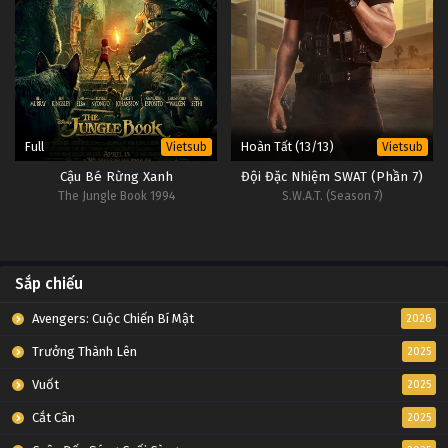
Full
Hoàn Tất (13/13)
Vietsub
Vietsub
Cậu Bé Rừng Xanh
Đội Đặc Nhiệm SWAT (Phần 7)
The Jungle Book 1994
S.W.A.T. (Season 7)
Sắp chiếu
Avengers: Cuộc Chiến Bí Mật
2026
Trưởng Thành Lên
2025
Vuốt
2025
Cắt Cân
2025