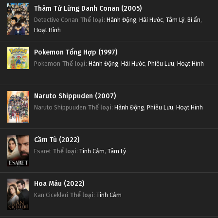
Thám Tử Lừng Danh Conan (2005)
Detective Conan
Thể loại
:
Hành Động
,
Hài Hước
,
Tâm Lý
,
Bí ẩn
,
Hoạt Hình
Pokemon Tổng Hợp (1997)
Pokemon
Thể loại
:
Hành Động
,
Hài Hước
,
Phiêu Lưu
,
Hoạt Hình
Naruto Shippuden (2007)
Naruto Shippuuden
Thể loại
:
Hành Động
,
Phiêu Lưu
,
Hoạt Hình
Cầm Tù (2022)
Esaret
Thể loại
:
Tình Cảm
,
Tâm Lý
Hoa Máu (2022)
Kan Cicekleri
Thể loại
:
Tình Cảm