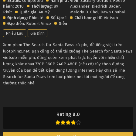
Status:
completed
Năm phát
viên:
Zachary Gordon
,
Reese
hành:
2010
Thời lượng:
89
Alexander
,
Diedrich Bader
,
Phút
Quốc gia:
Âu Mỹ
Melody B. Choi
,
Dawn Chubai
Định dạng:
Phim lẻ
Số tập:
1
Chất lượng:
HD Vietsub
Đạo diễn:
Robert Vince
Diễn
Phiêu Lưu
Gia Đình
Xem phim The Search for Santa Paws có phụ đề tiếng việt trên
luotphimx.net. Bạn cũng có thể tải xuống The Search for Santa Paws
vietsub miễn phí, đừng quên xem phát trực tuyến với nhiều chất
lượng khác nhau 720P 360P 240P 480P (nếu có) tùy theo đường
truyền của bạn để tiết kiệm dung lượng internet. Hãy chia sẻ The
Search for Santa Paws trên luotphimx.net tới mọi người để cùng
thưởng thức nhé.
Rating 8.0