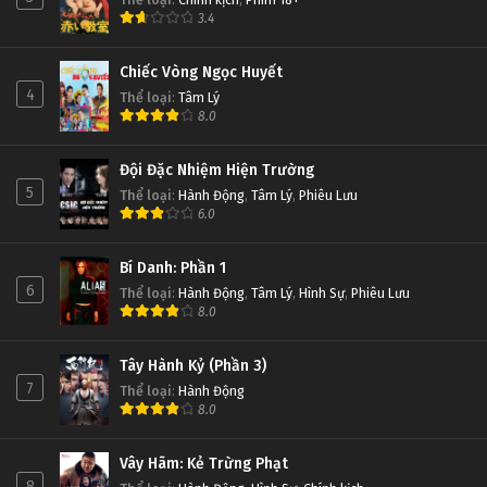
3.4
Chiếc Vòng Ngọc Huyết
4
Thể loại
:
Tâm Lý
8.0
Đội Đặc Nhiệm Hiện Trường
5
Thể loại
:
Hành Động
,
Tâm Lý
,
Phiêu Lưu
6.0
Bí Danh: Phần 1
6
Thể loại
:
Hành Động
,
Tâm Lý
,
Hình Sự
,
Phiêu Lưu
8.0
Tây Hành Kỷ (Phần 3)
7
Thể loại
:
Hành Động
8.0
Vây Hãm: Kẻ Trừng Phạt
8