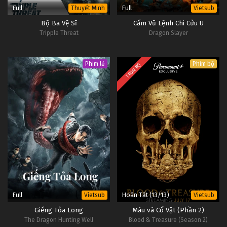
Full
Full
Thuyết Minh
Vietsub
Bộ Ba Vệ Sĩ
Cấm Vũ Lệnh Chi Cửu U
Tripple Threat
Dragon Slayer
Phim lẻ
Phim bộ
TRỌN BỘ
Full
Hoàn Tất (13/13)
Vietsub
Vietsub
Giếng Tỏa Long
Máu và Cổ Vật (Phần 2)
The Dragon Hunting Well
Blood & Treasure (Season 2)