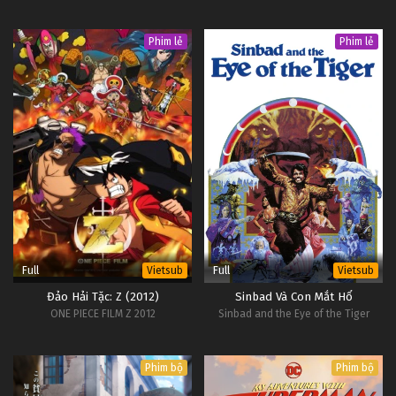
Phim lẻ
Phim lẻ
Full
Full
Vietsub
Vietsub
Đảo Hải Tặc: Z (2012)
Sinbad Và Con Mắt Hổ
ONE PIECE FILM Z 2012
Sinbad and the Eye of the Tiger
Phim bộ
Phim bộ