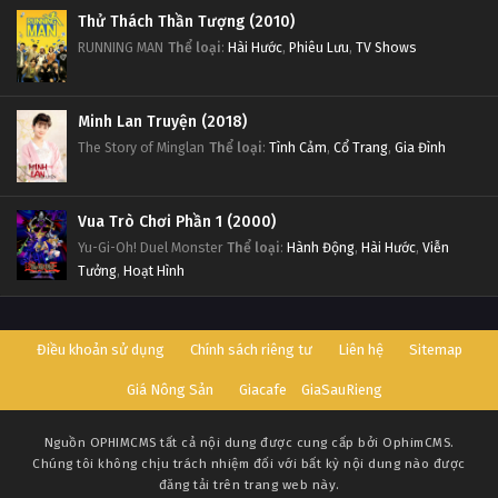
Thử Thách Thần Tượng (2010)
RUNNING MAN
Thể loại
:
Hài Hước
,
Phiêu Lưu
,
TV Shows
Minh Lan Truyện (2018)
The Story of Minglan
Thể loại
:
Tình Cảm
,
Cổ Trang
,
Gia Đình
Vua Trò Chơi Phần 1 (2000)
Yu-Gi-Oh! Duel Monster
Thể loại
:
Hành Động
,
Hài Hước
,
Viễn
Tưởng
,
Hoạt Hình
Điều khoản sử dụng
Chính sách riêng tư
Liên hệ
Sitemap
Giá Nông Sản
Giacafe
GiaSauRieng
Nguồn
OPHIMCMS
tất cả nội dung được cung cấp bởi OphimCMS.
Chúng tôi không chịu trách nhiệm đối với bất kỳ nội dung nào được
đăng tải trên trang web này.