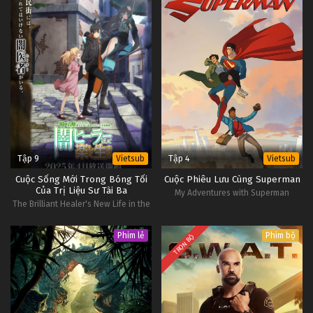
Tập 9
Tập 4
Vietsub
Vietsub
Cuộc Sống Mới Trong Bóng Tối
Cuộc Phiêu Lưu Cùng Superman
Của Trị Liệu Sư Tài Ba
My Adventures with Superman
The Brilliant Healer's New Life in the
Shadows
Phim lẻ
Phim bộ
TRỌN BỘ