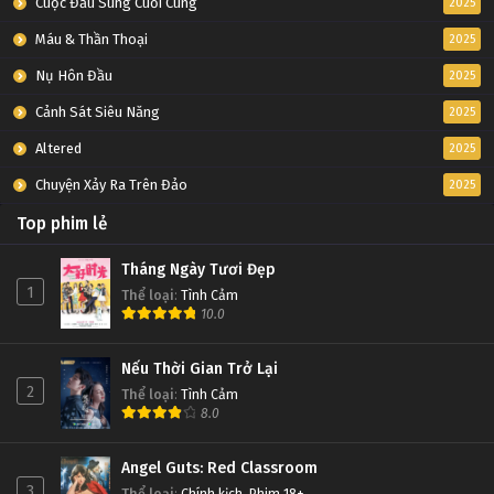
Cuộc Đấu Súng Cuối Cùng
2025
Máu & Thần Thoại
2025
Nụ Hôn Đầu
2025
Cảnh Sát Siêu Năng
2025
Altered
2025
Chuyện Xảy Ra Trên Đảo
2025
Top phim lẻ
Tháng Ngày Tươi Đẹp
1
Thể loại
:
Tình Cảm
10.0
Nếu Thời Gian Trở Lại
2
Thể loại
:
Tình Cảm
8.0
Angel Guts: Red Classroom
3
Thể loại
:
Chính kịch
,
Phim 18+