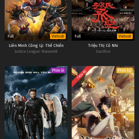
Full
Full
Vietsub
Vietsub
Liên Minh Công Lý: Thế Chiến
Triệu Thị Cô Nhi
Justice League: Warworld
Sacrifice
Phim lẻ
Phim bộ
TRỌN BỘ