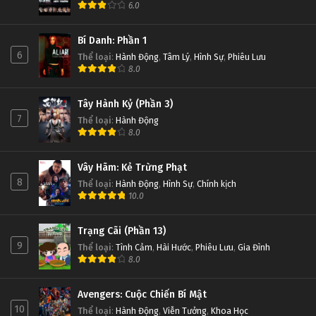
6.0
Bí Danh: Phần 1
6
Thể loại
:
Hành Động
,
Tâm Lý
,
Hình Sự
,
Phiêu Lưu
8.0
Tây Hành Kỷ (Phần 3)
7
Thể loại
:
Hành Động
8.0
Vây Hãm: Kẻ Trừng Phạt
8
Thể loại
:
Hành Động
,
Hình Sự
,
Chính kịch
10.0
Trạng Cãi (Phần 13)
9
Thể loại
:
Tình Cảm
,
Hài Hước
,
Phiêu Lưu
,
Gia Đình
8.0
Avengers: Cuộc Chiến Bí Mật
10
Thể loại
:
Hành Động
,
Viễn Tưởng
,
Khoa Học