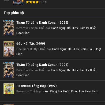
8.0
Top phim bộ
Thám Tử Lừng Danh Conan (2025)
Detective Conan
Thể loại
:
Hành Động
,
Hài Hước
,
Tâm Lý
,
Bí ẩn
,
Hoạt Hình
Đảo Hải Tặc (1999)
One Piece (Luffy)
Thể loại
:
Hành Động
,
Hài Hước
,
Phiêu Lưu
,
Hoạt
Hình
Thám Tử Lừng Danh Conan (2005)
Detective Conan
Thể loại
:
Hành Động
,
Hài Hước
,
Tâm Lý
,
Bí ẩn
,
Hoạt Hình
Pokemon Tổng Hợp (1997)
Pokemon
Thể loại
:
Hành Động
,
Hài Hước
,
Phiêu Lưu
,
Hoạt Hình