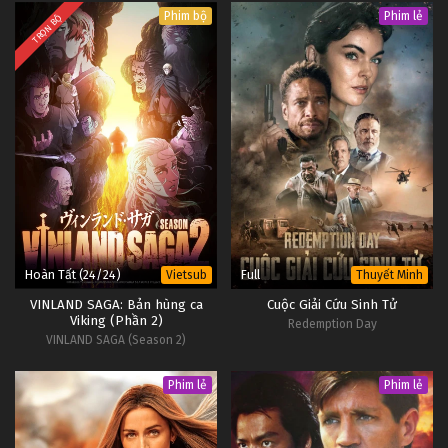
Phim bộ
Phim lẻ
TRỌN BỘ
Hoàn Tất (24/24)
Full
Vietsub
Thuyết Minh
VINLAND SAGA: Bản hùng ca
Cuộc Giải Cứu Sinh Tử
Viking (Phần 2)
Redemption Day
VINLAND SAGA (Season 2)
Phim lẻ
Phim lẻ