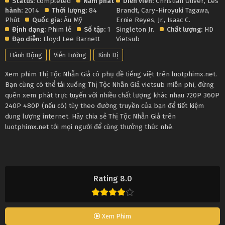
Status:
completed
Năm phát
Diễn viên:
Christian Oliver
,
Les
hành:
2014
Thời lượng:
84
Brandt
,
Cary-Hiroyuki Tagawa
,
Phút
Quốc gia:
Âu Mỹ
Ernie Reyes
,
Jr.
,
Isaac C.
Định dạng:
Phim lẻ
Số tập:
1
Singleton Jr.
Chất lượng:
HD
Đạo diễn:
Lloyd Lee Barnett
Vietsub
Hành Động
Viễn Tưởng
Kinh Dị
Xem phim Thị Tộc Nhẫn Giả có phụ đề tiếng việt trên luotphimx.net.
Bạn cũng có thể tải xuống Thị Tộc Nhẫn Giả vietsub miễn phí, đừng
quên xem phát trực tuyến với nhiều chất lượng khác nhau 720P 360P
240P 480P (nếu có) tùy theo đường truyền của bạn để tiết kiệm
dung lượng internet. Hãy chia sẻ Thị Tộc Nhẫn Giả trên
luotphimx.net tới mọi người để cùng thưởng thức nhé.
Rating 8.0
Xem Phim