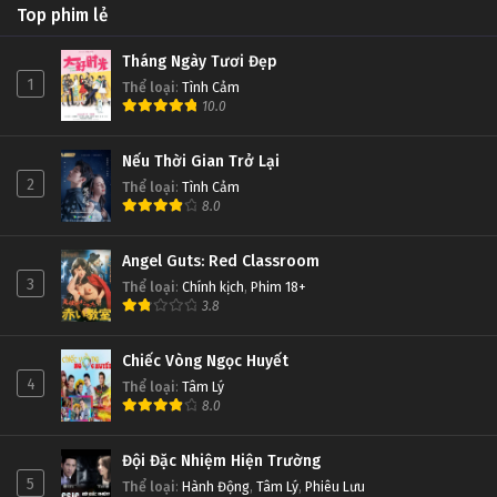
Top phim lẻ
Tháng Ngày Tươi Đẹp
1
Thể loại
:
Tình Cảm
10.0
Nếu Thời Gian Trở Lại
2
Thể loại
:
Tình Cảm
8.0
Angel Guts: Red Classroom
3
Thể loại
:
Chính kịch
,
Phim 18+
3.8
Chiếc Vòng Ngọc Huyết
4
Thể loại
:
Tâm Lý
8.0
Đội Đặc Nhiệm Hiện Trường
5
Thể loại
:
Hành Động
,
Tâm Lý
,
Phiêu Lưu