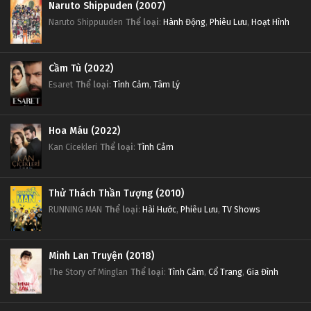
Naruto Shippuden (2007)
Naruto Shippuuden
Thể loại
:
Hành Động
,
Phiêu Lưu
,
Hoạt Hình
Cầm Tù (2022)
Esaret
Thể loại
:
Tình Cảm
,
Tâm Lý
Hoa Máu (2022)
Kan Cicekleri
Thể loại
:
Tình Cảm
Thử Thách Thần Tượng (2010)
RUNNING MAN
Thể loại
:
Hài Hước
,
Phiêu Lưu
,
TV Shows
Minh Lan Truyện (2018)
The Story of Minglan
Thể loại
:
Tình Cảm
,
Cổ Trang
,
Gia Đình