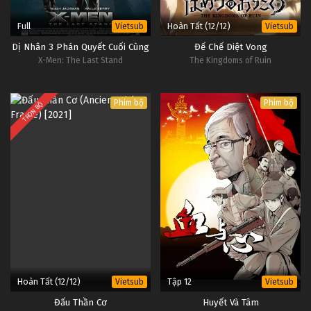
Full
Hoàn Tất (12/12)
Vietsub
Vietsub
Dị Nhân 3 Phán Quyết Cuối Cùng
Đế Chế Diệt Vong
X-Men: The Last Stand
The Kingdoms of Ruin
Phim bộ
Phim bộ
TRỌN BỘ
Hoàn Tất (12/12)
Tập 12
Vietsub
Vietsub
Đấu Thần Cơ
Huyết Và Tâm