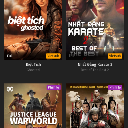
Full
Full
Vietsub
Vietsub
Biệt Tích
Nhất Đẳng Karate 2
Ghosted
Best of The Best 2
Phim lẻ
Phim lẻ