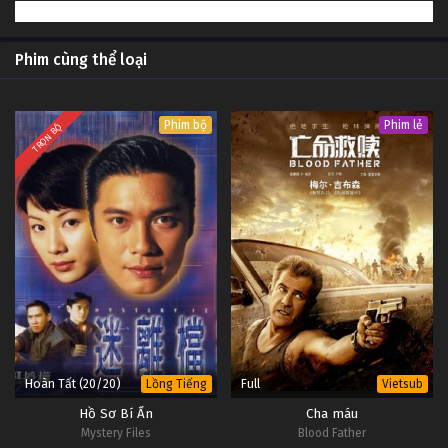
2
Thị Trấn Fargo (Phần 4) Tập 2
Vietsub
#1
Phim cùng thể loại
1
Thị Trấn Fargo (Phần 4) Tập 1
Vietsub
#1
Phim bộ
Phim lẻ
TRỌN BỘ
Hoàn Tất (20/20)
Full
Lồng Tiếng
Vietsub
Hồ Sơ Bí Ẩn
Cha máu
Mystery Files
Blood Father