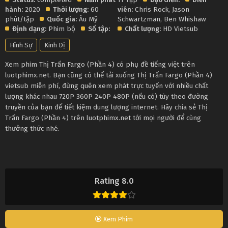
hành:
2020
Thời lượng:
60
viên:
Chris Rock
,
Jason
phút/tập
Quốc gia:
Âu Mỹ
Schwartzman
,
Ben Whishaw
Định dạng:
Phim bộ
Số tập:
Chất lượng:
HD Vietsub
Hình Sự
Kinh Dị
Xem phim Thị Trấn Fargo (Phần 4) có phụ đề tiếng việt trên
luotphimx.net. Bạn cũng có thể tải xuống Thị Trấn Fargo (Phần 4)
vietsub miễn phí, đừng quên xem phát trực tuyến với nhiều chất
lượng khác nhau 720P 360P 240P 480P (nếu có) tùy theo đường
truyền của bạn để tiết kiệm dung lượng internet. Hãy chia sẻ Thị
Trấn Fargo (Phần 4) trên luotphimx.net tới mọi người để cùng
thưởng thức nhé.
Rating 8.0
Xem Phim