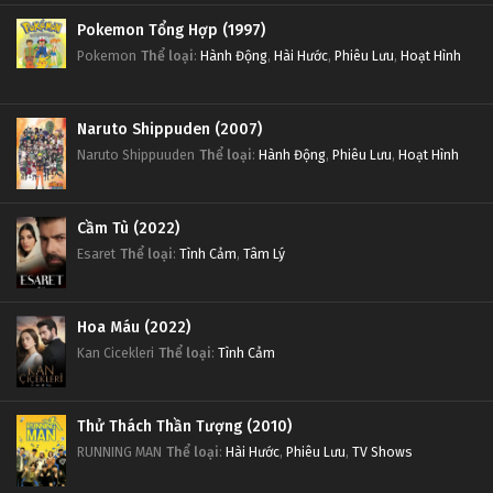
Pokemon Tổng Hợp (1997)
Pokemon
Thể loại
:
Hành Động
,
Hài Hước
,
Phiêu Lưu
,
Hoạt Hình
Naruto Shippuden (2007)
Naruto Shippuuden
Thể loại
:
Hành Động
,
Phiêu Lưu
,
Hoạt Hình
Cầm Tù (2022)
Esaret
Thể loại
:
Tình Cảm
,
Tâm Lý
Hoa Máu (2022)
Kan Cicekleri
Thể loại
:
Tình Cảm
Thử Thách Thần Tượng (2010)
RUNNING MAN
Thể loại
:
Hài Hước
,
Phiêu Lưu
,
TV Shows