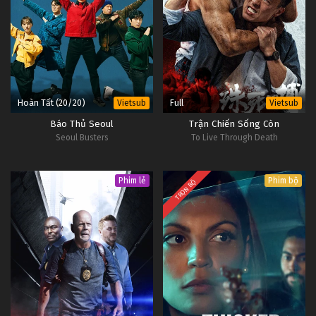
Hoàn Tất (20/20)
Full
Vietsub
Vietsub
Báo Thủ Seoul
Trận Chiến Sống Còn
Seoul Busters
To Live Through Death
Phim lẻ
Phim bộ
TRỌN BỘ