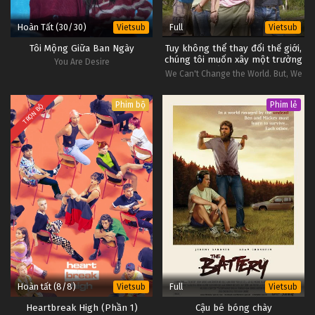
8
Thiên Địa Truyền Thuyết Bảo Liên
Lồng
Tiếng
Đăng Tập 8
Hoàn Tất (30/30)
Full
Vietsub
Vietsub
#1
Tôi Mộng Giữa Ban Ngày
Tuy không thể thay đổi thế giới,
7
Thiên Địa Truyền Thuyết Bảo Liên
Lồng
chúng tôi muốn xây một trường
You Are Desire
Tiếng
học ở Campuchia
Đăng Tập 7
We Can't Change the World. But, We
#1
Wanna Build a School in Cambodia.
Phim bộ
Phim lẻ
6
Thiên Địa Truyền Thuyết Bảo Liên
Lồng
TRỌN BỘ
Tiếng
Đăng Tập 6
#1
Hoàn tất (8/8)
Full
Vietsub
Vietsub
Heartbreak High (Phần 1)
Cậu bé bóng chày