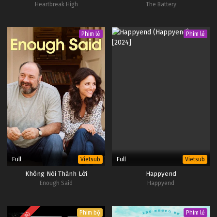
Heartbreak High
The Battery
Phim lẻ
Phim lẻ
Full
Full
Vietsub
Vietsub
Không Nói Thành Lời
Happyend
Enough Said
Happyend
Phim bộ
Phim lẻ