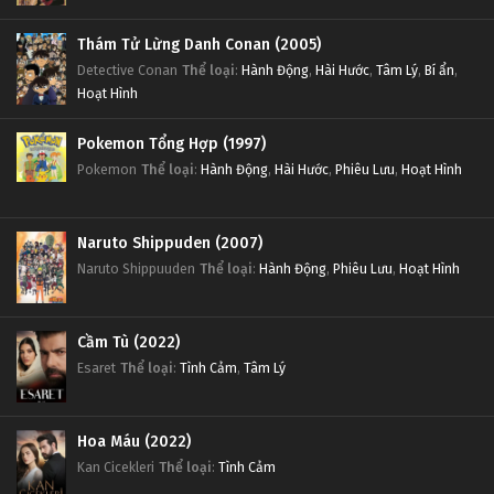
Thám Tử Lừng Danh Conan (2005)
Detective Conan
Thể loại
:
Hành Động
,
Hài Hước
,
Tâm Lý
,
Bí ẩn
,
Hoạt Hình
Pokemon Tổng Hợp (1997)
Pokemon
Thể loại
:
Hành Động
,
Hài Hước
,
Phiêu Lưu
,
Hoạt Hình
Naruto Shippuden (2007)
Naruto Shippuuden
Thể loại
:
Hành Động
,
Phiêu Lưu
,
Hoạt Hình
Cầm Tù (2022)
Esaret
Thể loại
:
Tình Cảm
,
Tâm Lý
Hoa Máu (2022)
Kan Cicekleri
Thể loại
:
Tình Cảm