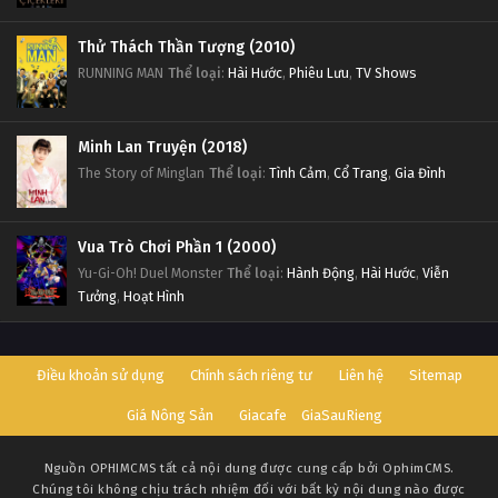
Thử Thách Thần Tượng (2010)
RUNNING MAN
Thể loại
:
Hài Hước
,
Phiêu Lưu
,
TV Shows
Minh Lan Truyện (2018)
The Story of Minglan
Thể loại
:
Tình Cảm
,
Cổ Trang
,
Gia Đình
Vua Trò Chơi Phần 1 (2000)
Yu-Gi-Oh! Duel Monster
Thể loại
:
Hành Động
,
Hài Hước
,
Viễn
Tưởng
,
Hoạt Hình
Điều khoản sử dụng
Chính sách riêng tư
Liên hệ
Sitemap
Giá Nông Sản
Giacafe
GiaSauRieng
Nguồn
OPHIMCMS
tất cả nội dung được cung cấp bởi OphimCMS.
Chúng tôi không chịu trách nhiệm đối với bất kỳ nội dung nào được