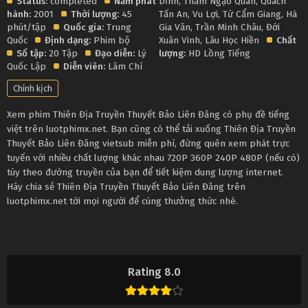
Status:
completed
Năm phát
Dĩnh
,
Thẩm Ngạo Quân
,
Quách
hành:
2001
Thời lượng:
45
Tấn An
,
Vu Lợi
,
Từ Cẩm Giang
,
Hà
phút/tập
Quốc gia:
Trung
Gia Văn
,
Trần Minh Châu
,
Đới
Quốc
Định dạng:
Phim bộ
Xuân Vinh
,
Lâu Học Hiền
Chất
Số tập:
20 Tập
Đạo diễn:
Lý
lượng:
HD Lồng Tiếng
Quốc Lập
Diễn viên:
Lâm Chí
Chính kịch
Xem phim Thiên Địa Truyền Thuyết Bảo Liên Đăng có phụ đề tiếng
việt trên luotphimx.net. Bạn cũng có thể tải xuống Thiên Địa Truyền
Thuyết Bảo Liên Đăng vietsub miễn phí, đừng quên xem phát trực
tuyến với nhiều chất lượng khác nhau 720P 360P 240P 480P (nếu có)
tùy theo đường truyền của bạn để tiết kiệm dung lượng internet.
Hãy chia sẻ Thiên Địa Truyền Thuyết Bảo Liên Đăng trên
luotphimx.net tới mọi người để cùng thưởng thức nhé.
Rating 8.0