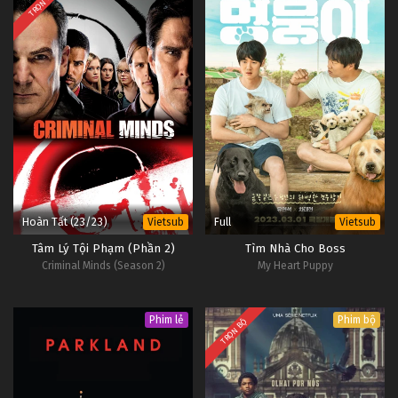
TRỌN BỘ
Hoàn Tất (23/23)
Full
Vietsub
Vietsub
Tâm Lý Tội Phạm (Phần 2)
Tìm Nhà Cho Boss
Criminal Minds (Season 2)
My Heart Puppy
Phim lẻ
Phim bộ
TRỌN BỘ