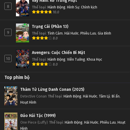
Vây Hãm: Kẻ Trừng Phạt
8
Thể loại
:
Hành Động
,
Hình Sự
,
Chính kịch
10.0
Trạng Cãi (Phần 13)
9
Thể loại
:
Tình Cảm
,
Hài Hước
,
Phiêu Lưu
,
Gia Đình
8.0
Avengers: Cuộc Chiến Bí Mật
10
Thể loại
:
Hành Động
,
Viễn Tưởng
,
Khoa Học
8.0
Top phim bộ
Thám Tử Lừng Danh Conan (2025)
Detective Conan
Thể loại
:
Hành Động
,
Hài Hước
,
Tâm Lý
,
Bí ẩn
,
Hoạt Hình
Đảo Hải Tặc (1999)
One Piece (Luffy)
Thể loại
:
Hành Động
,
Hài Hước
,
Phiêu Lưu
,
Hoạt
Hình