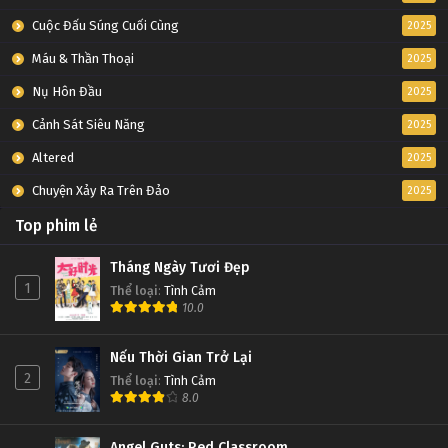
Cuộc Đấu Súng Cuối Cùng
2025
Máu & Thần Thoại
2025
Nụ Hôn Đầu
2025
Cảnh Sát Siêu Năng
2025
Altered
2025
Chuyện Xảy Ra Trên Đảo
2025
Top phim lẻ
Tháng Ngày Tươi Đẹp
1
Thể loại
:
Tình Cảm
10.0
Nếu Thời Gian Trở Lại
2
Thể loại
:
Tình Cảm
8.0
Angel Guts: Red Classroom