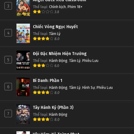
3
Thể loại
:
Chính kịch
,
Phim 18+
3.8
Chiếc Vòng Ngọc Huyết
4
Thể loại
:
Tâm Lý
8.0
Đội Đặc Nhiệm Hiện Trường
5
Thể loại
:
Hành Động
,
Tâm Lý
,
Phiêu Lưu
6.0
Bí Danh: Phần 1
6
Thể loại
:
Hành Động
,
Tâm Lý
,
Hình Sự
,
Phiêu Lưu
8.0
Tây Hành Kỷ (Phần 3)
7
Thể loại
:
Hành Động
8.0