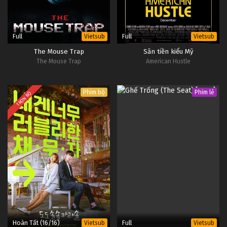
Full
Full
Vietsub
Vietsub
The Mouse Trap
Săn tiền kiểu Mỹ
The Mouse Trap
American Hustle
Phim bộ
Phim lẻ
TRỌN BỘ
Hoàn Tất (16/16)
Full
Vietsub
Vietsub