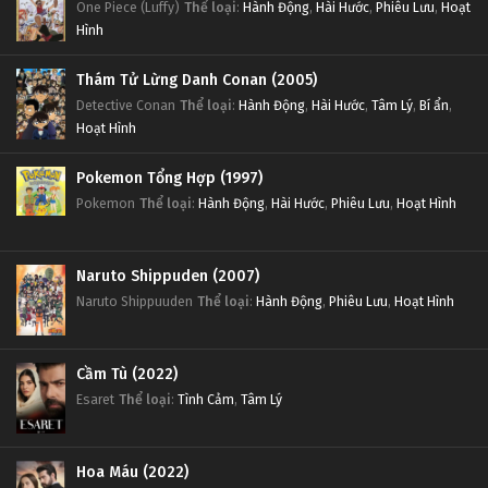
One Piece (Luffy)
Thể loại
:
Hành Động
,
Hài Hước
,
Phiêu Lưu
,
Hoạt
Hình
Thám Tử Lừng Danh Conan (2005)
Detective Conan
Thể loại
:
Hành Động
,
Hài Hước
,
Tâm Lý
,
Bí ẩn
,
Hoạt Hình
Pokemon Tổng Hợp (1997)
Pokemon
Thể loại
:
Hành Động
,
Hài Hước
,
Phiêu Lưu
,
Hoạt Hình
Naruto Shippuden (2007)
Naruto Shippuuden
Thể loại
:
Hành Động
,
Phiêu Lưu
,
Hoạt Hình
Cầm Tù (2022)
Esaret
Thể loại
:
Tình Cảm
,
Tâm Lý
Hoa Máu (2022)