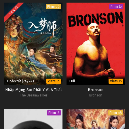
Phim bộ
Phim lẻ
TRỌN BỘ
Hoàn tất (24/24)
Full
Vietsub
Vietsub
Nhập Mộng Sư: Phất Y Và A Thất
Bronson
The Dreamwalker
Bronson
Phim lẻ
Phim bộ