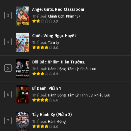
Angel Guts: Red Classroom
3
Thể loại
:
Chính kịch
,
Phim 18+
3.8
Chiếc Vòng Ngọc Huyết
4
Thể loại
:
Tâm Lý
8.0
Đội Đặc Nhiệm Hiện Trường
5
Thể loại
:
Hành Động
,
Tâm Lý
,
Phiêu Lưu
6.0
Bí Danh: Phần 1
6
Thể loại
:
Hành Động
,
Tâm Lý
,
Hình Sự
,
Phiêu Lưu
8.0
Tây Hành Kỷ (Phần 3)
7
Thể loại
:
Hành Động
8.0