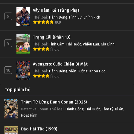
Vây Hãm: Kẻ Trừng Phạt
8
Thể loại
:
Hành Động
,
Hình Sự
,
Chính kịch
10.0
Trạng Cãi (Phần 13)
9
Thể loại
:
Tình Cảm
,
Hài Hước
,
Phiêu Lưu
,
Gia Đình
8.0
Avengers: Cuộc Chiến Bí Mật
10
Thể loại
:
Hành Động
,
Viễn Tưởng
,
Khoa Học
8.0
Top phim bộ
Thám Tử Lừng Danh Conan (2025)
Detective Conan
Thể loại
:
Hành Động
,
Hài Hước
,
Tâm Lý
,
Bí ẩn
,
Hoạt Hình
Đảo Hải Tặc (1999)