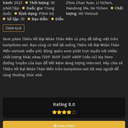
hành:
2023
Thời lượng:
30
Zhou Zhao Yuan
,
Li Yizhen
,
phút/tập
Quốc gia:
Trung
Haodong Ma
,
He Yichen
Chất
Quốc
Định dạng:
Phim bộ
lượng:
HD Vietsub
Số tập:
30
Đạo diễn:
Diễn
Chính kịch
Xem phim Thiên Hồ Đại Nhân Thân Mến có phụ đề tiếng việt trên
luotphimx.net. Bạn cũng có thể tải xuống Thiên Hồ Đại Nhân Thân
Mến vietsub miễn phí, đừng quên xem phát trực tuyến với nhiều
chất lượng khác nhau 720P 360P 240P 480P (nếu có) tùy theo
đường truyền của bạn để tiết kiệm dung lượng internet. Hãy chia sẻ
Thiên Hồ Đại Nhân Thân Mến trên luotphimx.net tới mọi người để
cùng thưởng thức nhé.
Rating 8.0
Xem Phim