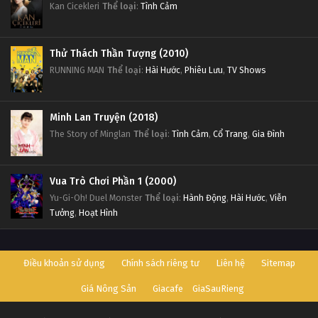
Kan Cicekleri
Thể loại
:
Tình Cảm
Thử Thách Thần Tượng (2010)
RUNNING MAN
Thể loại
:
Hài Hước
,
Phiêu Lưu
,
TV Shows
Minh Lan Truyện (2018)
The Story of Minglan
Thể loại
:
Tình Cảm
,
Cổ Trang
,
Gia Đình
Vua Trò Chơi Phần 1 (2000)
Yu-Gi-Oh! Duel Monster
Thể loại
:
Hành Động
,
Hài Hước
,
Viễn
Tưởng
,
Hoạt Hình
Điều khoản sử dụng
Chính sách riêng tư
Liên hệ
Sitemap
Giá Nông Sản
Giacafe
GiaSauRieng