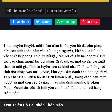
thiên hồ đại nhân thân mến
dear mr. heavenly fox
Facebook
Twitter
WhatsApp
Pinterest
Thông tin phim Thiên Hồ Đại Nhân Thân Mến
Theo truyền thuyết, một trăm năm trước, yêu hồ đã phù phép
đứa con tinh thần đâm vào núi Đoạn Nguyệt, khiến vua bù nhìn
xác chết bị phong ấn dưới núi gây rắc rối và gây hại cho thế giới.
tộc cáo chưa tương tác với nhau. Qi Yuanbao, một cô gái trẻ xuất
thân từ một gia đình tu luyện, lẻn ra khỏi nhà để đi ra đường, vô
tình đột nhập vào núi Suiyue, khu vực cấm dành cho con người và
gặp Changlan, Thiên hồ đang tu luyện ở đây. Bằng cách này, một
người và một con cáo đã gặp nhau như định mệnh ở Broken
Moon Mountain, bộc lộ tình yêu và lời thề đã bị chôn vùi hàng
trăm năm.
Xem Thiên Hồ Đại Nhân Thân Mến