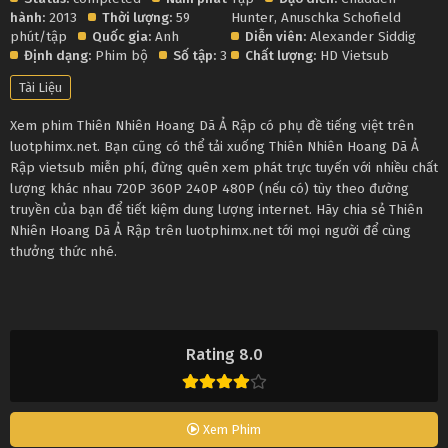
hành:
2013
Thời lượng:
59
Hunter
,
Anuschka Schofield
phút/tập
Quốc gia:
Anh
Diễn viên:
Alexander Siddig
Định dạng:
Phim bộ
Số tập:
3
Chất lượng:
HD Vietsub
Tài Liệu
Xem phim Thiên Nhiên Hoang Dã Ả Rập có phụ đề tiếng việt trên
luotphimx.net. Bạn cũng có thể tải xuống Thiên Nhiên Hoang Dã Ả
Rập vietsub miễn phí, đừng quên xem phát trực tuyến với nhiều chất
lượng khác nhau 720P 360P 240P 480P (nếu có) tùy theo đường
truyền của bạn để tiết kiệm dung lượng internet. Hãy chia sẻ Thiên
Nhiên Hoang Dã Ả Rập trên luotphimx.net tới mọi người để cùng
thưởng thức nhé.
Rating 8.0
Xem Phim