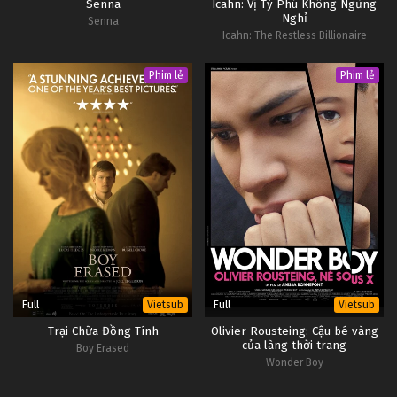
Senna
Icahn: Vị Tỷ Phú Không Ngừng
Nghỉ
Senna
Icahn: The Restless Billionaire
Phim lẻ
Phim lẻ
Full
Full
Vietsub
Vietsub
Trại Chữa Đồng Tính
Olivier Rousteing: Cậu bé vàng
của làng thời trang
Boy Erased
Wonder Boy