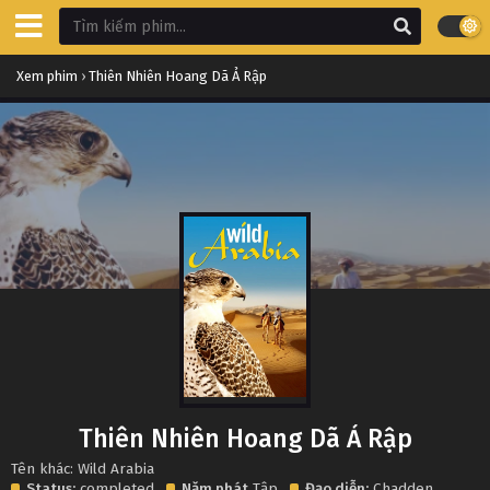
Xem phim
›
Thiên Nhiên Hoang Dã Ả Rập
Thiên Nhiên Hoang Dã Ả Rập
Tên khác: Wild Arabia
Status:
completed
Năm phát
Tập
Đạo diễn:
Chadden