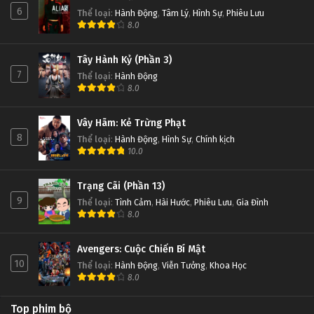
6
Thể loại
:
Hành Động
,
Tâm Lý
,
Hình Sự
,
Phiêu Lưu
8.0
Tây Hành Kỷ (Phần 3)
7
Thể loại
:
Hành Động
8.0
Vây Hãm: Kẻ Trừng Phạt
8
Thể loại
:
Hành Động
,
Hình Sự
,
Chính kịch
10.0
Trạng Cãi (Phần 13)
9
Thể loại
:
Tình Cảm
,
Hài Hước
,
Phiêu Lưu
,
Gia Đình
8.0
Avengers: Cuộc Chiến Bí Mật
10
Thể loại
:
Hành Động
,
Viễn Tưởng
,
Khoa Học
8.0
Top phim bộ