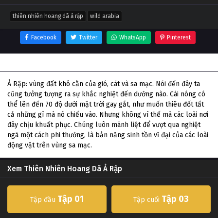
thiên nhiên hoang dã ả rập
wild arabia
Facebook
Twitter
WhatsApp
Pinterest
Thông tin phim Thiên Nhiên Hoang Dã Ả Rập
Ả Rập: vùng đất khô cằn của gió, cát và sa mạc. Nói đến đây ta
cũng tưởng tượng ra sự khắc nghiệt đến dường nào. Cái nóng có
thể lên đến 70 độ dưới mặt trời gay gắt, như muốn thiêu đốt tất
cả những gì mà nó chiếu vào. Nhưng không vì thế mà các loài nơi
đây chịu khuất phục. Chúng luôn mãnh liệt để vượt qua nghiệt
ngã một cách phi thường, là bản năng sinh tồn vĩ đại của các loài
động vật trên vùng sa mạc.
Xem Thiên Nhiên Hoang Dã Ả Rập
Tập 01
Tập 03
Tập đầu
Tập cuối