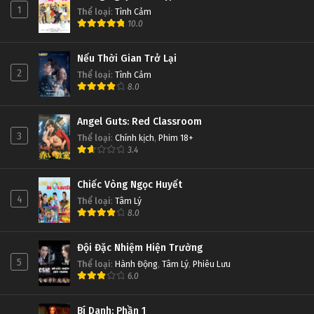
1
Thể loại
:
Tình Cảm
10.0
Nếu Thời Gian Trở Lại
2
Thể loại
:
Tình Cảm
8.0
Angel Guts: Red Classroom
3
Thể loại
:
Chính kịch
,
Phim 18+
3.4
Chiếc Vòng Ngọc Huyết
4
Thể loại
:
Tâm Lý
8.0
Đội Đặc Nhiệm Hiện Trường
5
Thể loại
:
Hành Động
,
Tâm Lý
,
Phiêu Lưu
6.0
Bí Danh: Phần 1