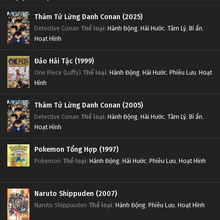
Thám Tử Lừng Danh Conan (2025)
Detective Conan
Thể loại
:
Hành Động
,
Hài Hước
,
Tâm Lý
,
Bí ẩn
,
Hoạt Hình
Đảo Hải Tặc (1999)
One Piece (Luffy)
Thể loại
:
Hành Động
,
Hài Hước
,
Phiêu Lưu
,
Hoạt
Hình
Thám Tử Lừng Danh Conan (2005)
Detective Conan
Thể loại
:
Hành Động
,
Hài Hước
,
Tâm Lý
,
Bí ẩn
,
Hoạt Hình
Pokemon Tổng Hợp (1997)
Pokemon
Thể loại
:
Hành Động
,
Hài Hước
,
Phiêu Lưu
,
Hoạt Hình
Naruto Shippuden (2007)
Naruto Shippuuden
Thể loại
:
Hành Động
,
Phiêu Lưu
,
Hoạt Hình