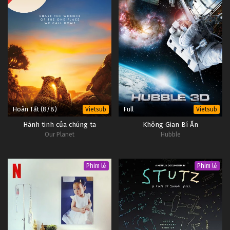
Hoàn Tất (8/8)
Full
Vietsub
Vietsub
Hành tinh của chúng ta
Không Gian Bí Ẩn
Our Planet
Hubble
Phim lẻ
Phim lẻ