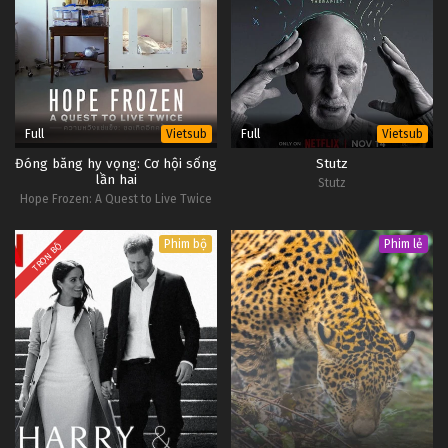
Full
Full
Vietsub
Vietsub
Đóng băng hy vọng: Cơ hội sống
Stutz
lần hai
Stutz
Hope Frozen: A Quest to Live Twice
Phim bộ
Phim lẻ
TRỌN BỘ