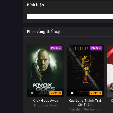
Bình luận
Phim cùng thể loại
TRỌ
Phim lẻ
Phim lẻ
Ho
Full
Full
Vietsub
Vietsub
Knox Goes Away
Cửu Long Thành Trại:
C
Vây Thành
Knox Goes Away
Twilight of the Warriors: