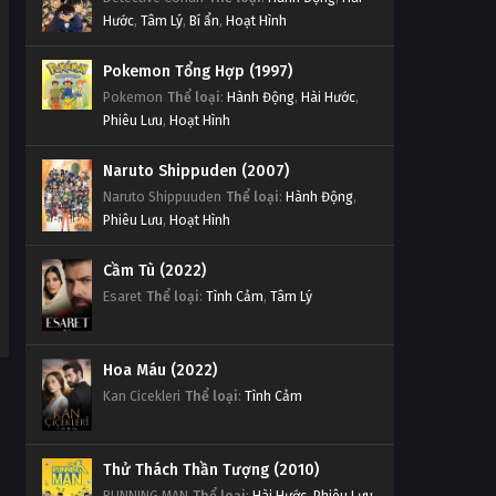
Hước
,
Tâm Lý
,
Bí ẩn
,
Hoạt Hình
Pokemon Tổng Hợp (1997)
Pokemon
Thể loại
:
Hành Động
,
Hài Hước
,
Phiêu Lưu
,
Hoạt Hình
Naruto Shippuden (2007)
Naruto Shippuuden
Thể loại
:
Hành Động
,
Phiêu Lưu
,
Hoạt Hình
Cầm Tù (2022)
Esaret
Thể loại
:
Tình Cảm
,
Tâm Lý
Hoa Máu (2022)
Kan Cicekleri
Thể loại
:
Tình Cảm
Thử Thách Thần Tượng (2010)
RUNNING MAN
Thể loại
:
Hài Hước
,
Phiêu Lưu
,