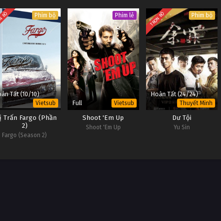
N BỘ
TRỌN BỘ
Phim bộ
Phim lẻ
Phim bộ
àn Tất (10/10)
Hoàn Tất (24/24)
Full
Vietsub
Vietsub
Thuyết Minh
ị Trấn Fargo (Phần
Shoot 'Em Up
Dư Tội
2)
Shoot 'Em Up
Yu Sin
Fargo (Season 2)