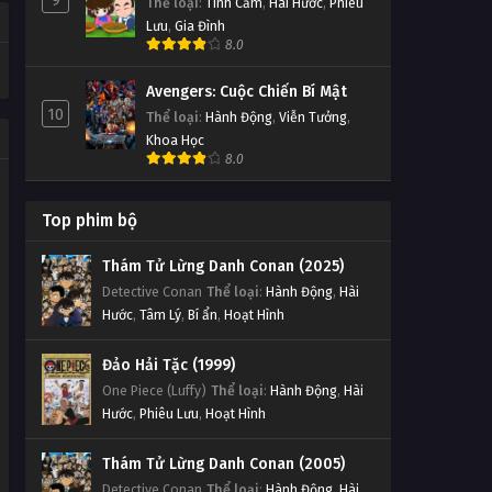
9
Thể loại
:
Tình Cảm
,
Hài Hước
,
Phiêu
Lưu
,
Gia Đình
8.0
Avengers: Cuộc Chiến Bí Mật
10
Thể loại
:
Hành Động
,
Viễn Tưởng
,
Khoa Học
8.0
Top phim bộ
Thám Tử Lừng Danh Conan (2025)
Detective Conan
Thể loại
:
Hành Động
,
Hài
Hước
,
Tâm Lý
,
Bí ẩn
,
Hoạt Hình
Đảo Hải Tặc (1999)
One Piece (Luffy)
Thể loại
:
Hành Động
,
Hài
Hước
,
Phiêu Lưu
,
Hoạt Hình
Thám Tử Lừng Danh Conan (2005)
Detective Conan
Thể loại
:
Hành Động
,
Hài