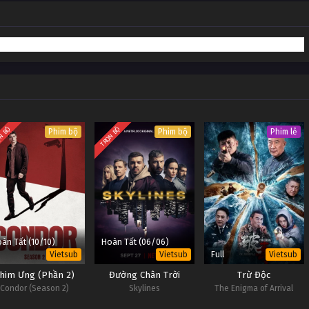
N BỘ
TRỌN BỘ
Phim bộ
Phim bộ
Phim lẻ
àn Tất (10/10)
Hoàn Tất (06/06)
Full
Vietsub
Vietsub
Vietsub
him Ưng (Phần 2)
Đường Chân Trời
Trừ Độc
Condor (Season 2)
Skylines
The Enigma of Arrival