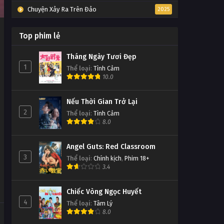
Chuyện Xảy Ra Trên Đảo
2025
Top phim lẻ
Tháng Ngày Tươi Đẹp
1
Thể loại
:
Tình Cảm
10.0
Nếu Thời Gian Trở Lại
2
Thể loại
:
Tình Cảm
8.0
Angel Guts: Red Classroom
3
Thể loại
:
Chính kịch
,
Phim 18+
3.4
Chiếc Vòng Ngọc Huyết
4
Thể loại
:
Tâm Lý
8.0