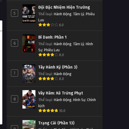
Đội Đặc Nhiệm Hiện Trường
5
Thể loại
:
Hành Động
,
Tâm Lý
,
Phiêu
Lưu
6.0
Bí Danh: Phần 1
6
Thể loại
:
Hành Động
,
Tâm Lý
,
Hình
Sự
,
Phiêu Lưu
8.0
Tây Hành Kỷ (Phần 3)
7
Thể loại
:
Hành Động
8.0
Vây Hãm: Kẻ Trừng Phạt
8
Thể loại
:
Hành Động
,
Hình Sự
,
Chính
kịch
10.0
Trạng Cãi (Phần 13)