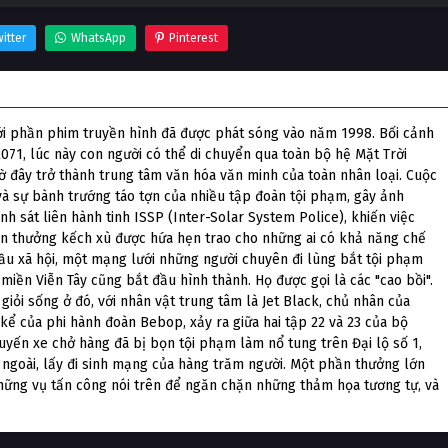
itter
WhatsApp
Pinterest
g Thiên Đàng
ới phần phim truyền hình đã được phát sóng vào năm 1998. Bối cảnh
071, lúc này con người có thể di chuyển qua toàn bộ hệ Mặt Trời
ờ đây trở thành trung tâm văn hóa văn minh của toàn nhân loại. Cuộc
và sự bành trướng táo tợn của nhiều tập đoàn tội phạm, gây ảnh
 sát liên hành tinh ISSP (Inter-Solar System Police), khiến việc
ền thưởng kếch xù được hứa hẹn trao cho những ai có khả năng chế
ầu xã hội, một mạng lưới những người chuyên đi lùng bắt tội phạm
 miền Viễn Tây cũng bắt đầu hình thành. Họ được gọi là các "cao bồi".
giỏi sống ở đó, với nhân vật trung tâm là Jet Black, chủ nhân của
ể của phi hành đoàn Bebop, xảy ra giữa hai tập 22 và 23 của bộ
uyến xe chở hàng đã bị bọn tội phạm làm nổ tung trên Đại lộ số 1,
a ngoài, lấy đi sinh mạng của hàng trăm người. Một phần thưởng lớn
hững vụ tấn công nói trên để ngăn chặn những thảm họa tương tự, và