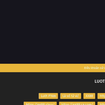
Điều khoản sử
LUOT
Lướt Phim
Lá số tử vi/
XX88
htt
https://gg88.shop/
https://gg88.cn.com/
htt