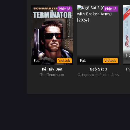
Walled In
TRỌ
Phim lẻ
Phim lẻ
Ho
Full
Full
Vietsub
Vietsub
Kẻ Hủy Diệt
Ngộ Sát 3
Th
The Terminator
Octopus with Broken Arms