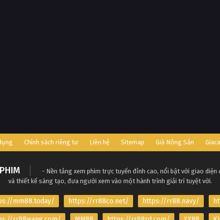
 dụng
Chính sách riêng tư
Liên hệ
Sitemap
Giá Nông Sản
Giac
PHIM
- Nền tảng xem phim trực tuyến đỉnh cao, nổi bật với giao diện
và thiết kế sáng tạo, đưa người xem vào một hành trình giải trí tuyệt vời.
ps://mm88.today/
https://rr88co.net/
https://rr88.navy/
ht
ps://rr88wang.com/
MM88
https://rr88rd.com/
XX88
KJ