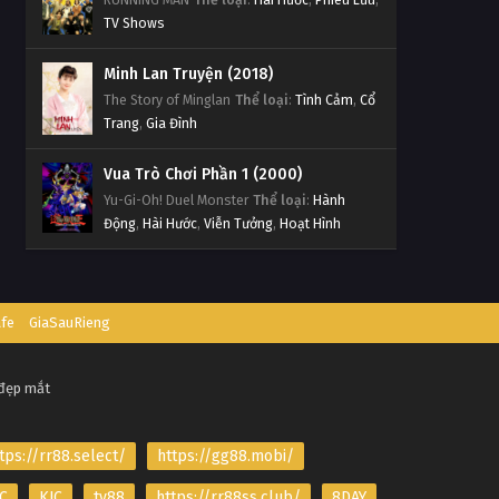
TV Shows
Minh Lan Truyện (2018)
The Story of Minglan
Thể loại
:
Tình Cảm
,
Cổ
Trang
,
Gia Đình
Vua Trò Chơi Phần 1 (2000)
Yu-Gi-Oh! Duel Monster
Thể loại
:
Hành
Động
,
Hài Hước
,
Viễn Tưởng
,
Hoạt Hình
afe
GiaSauRieng
 đẹp mắt
tps://rr88.select/
https://gg88.mobi/
C
KJC
tv88
https://rr88ss.club/
8DAY