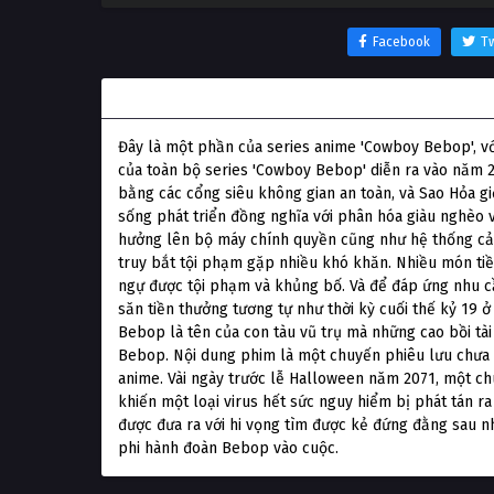
Facebook
Tw
Thông tin phim Thợ Săn Tiền Thưởng: Cánh Cổn
Đây là một phần của series anime 'Cowboy Bebop', v
của toàn bộ series 'Cowboy Bebop' diễn ra vào năm 2
bằng các cổng siêu không gian an toàn, và Sao Hỏa gi
sống phát triển đồng nghĩa với phân hóa giàu nghèo 
hưởng lên bộ máy chính quyền cũng như hệ thống cảnh
truy bắt tội phạm gặp nhiều khó khăn. Nhiều món ti
ngự được tội phạm và khủng bố. Và để đáp ứng nhu c
săn tiền thưởng tương tự như thời kỳ cuối thế kỷ 19 ở
Bebop là tên của con tàu vũ trụ mà những cao bồi tài 
Bebop. Nội dung phim là một chuyến phiêu lưu chưa k
anime. Vài ngày trước lễ Halloween năm 2071, một ch
khiến một loại virus hết sức nguy hiểm bị phát tán r
được đưa ra với hi vọng tìm được kẻ đứng đằng sau n
phi hành đoàn Bebop vào cuộc.