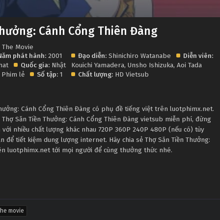
Thưởng: Cánh Cổng Thiên Đàng
 The Movie
Năm phát hành:
2001
Đạo diễn:
Shinichiro Watanabe
Diễn viên:
hat
Quốc gia:
Nhật
Kouichi Yamadera
,
Unsho Ishizuka
,
Aoi Tada
Phim lẻ
Số tập:
1
Chất lượng:
HD Vietsub
ưởng: Cánh Cổng Thiên Đàng có phụ đề tiếng việt trên luotphimx.net.
g Thợ Săn Tiền Thưởng: Cánh Cổng Thiên Đàng vietsub miễn phí, đừng
 với nhiều chất lượng khác nhau 720P 360P 240P 480P (nếu có) tùy
 để tiết kiệm dung lượng internet. Hãy chia sẻ Thợ Săn Tiền Thưởng:
n luotphimx.net tới mọi người để cùng thưởng thức nhé.
the movie