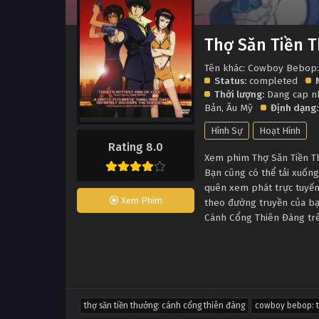
Thợ Săn Tiền 
Tên khác: Cowboy Bebop:
Status:
completed
Thời lượng:
Dang cap n
Bản
,
Âu Mỹ
Định dạng:
Hình Sự
Hoạt Hình
Rating 8.0
Xem phim Thợ Săn Tiền Th
Bạn cũng có thể tải xuốn
quên xem phát trực tuyến
Xem Phim
theo đường truyền của bạn
Cánh Cổng Thiên Đàng trê
thợ săn tiền thưởng: cánh cổng thiên đàng
cowboy bebop: 