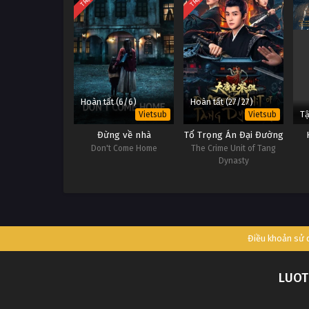
Hoàn tất (6/6)
Hoàn tất (27/27)
T
Vietsub
Vietsub
Đừng về nhà
Tổ Trọng Án Đại Đường
Don't Come Home
The Crime Unit of Tang
Dynasty
Điều khoản sử
LUOT