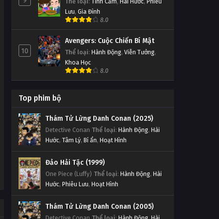
9
Thể loại
:
Tình Cảm
,
Hài Hước
,
Phiêu
Lưu
,
Gia Đình
8.0
Avengers: Cuộc Chiến Bí Mật
10
Thể loại
:
Hành Động
,
Viễn Tưởng
,
Khoa Học
8.0
Top phim bộ
Thám Tử Lừng Danh Conan (2025)
Detective Conan
Thể loại
:
Hành Động
,
Hài
Hước
,
Tâm Lý
,
Bí ẩn
,
Hoạt Hình
Đảo Hải Tặc (1999)
One Piece (Luffy)
Thể loại
:
Hành Động
,
Hài
Hước
,
Phiêu Lưu
,
Hoạt Hình
Thám Tử Lừng Danh Conan (2005)
Detective Conan
Thể loại
:
Hành Động
,
Hài