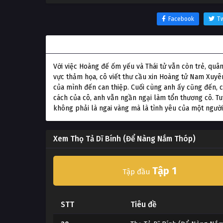
Facebook
Tw
Thông tin phim Thọ Tả Dĩ Bính (Để Nàng Nắm T
Với việc Hoàng đế ốm yếu và Thái tử vẫn còn trẻ, quân
vực thảm họa, cô viết thư cầu xin Hoàng tử Nam Xuyên 
của mình đến can thiệp. Cuối cùng anh ấy cũng đến, 
cách của cô, anh vẫn ngần ngại làm tổn thương cô. Tu
không phải là ngai vàng mà là tình yêu của một người
Xem Thọ Tả Dĩ Bính (Để Nàng Nắm Thóp)
Tập 1
Tập đầu
STT
Tiêu đề