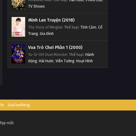
TV Shows
Minh Lan Truyện (2018)
The Story of Minglan
Thể loại
:
Tình Cảm
,
Cổ
Trang
,
Gia Đình
Vua Trò Chơi Phần 1 (2000)
Yu-Gi-Oh! Duel Monster
Thể loại
:
Hành
Động
,
Hài Hước
,
Viễn Tưởng
,
Hoạt Hình
afe
GiaSauRieng
 đẹp mắt