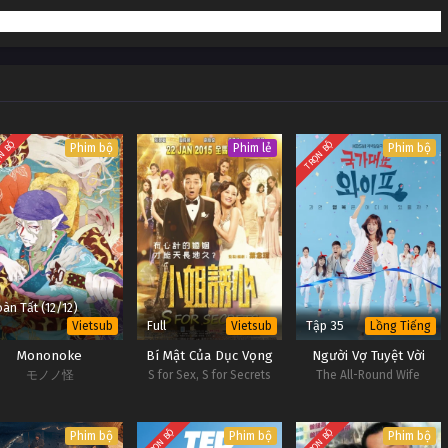
m Thóp) Tập 9
Vietsub #1
m Thóp) Tập 8
Vietsub #1
m Thóp) Tập 7
Vietsub #1
m Thóp) Tập 6
Vietsub #1
N BỘ
TRỌN BỘ
Phim bộ
Phim lẻ
Phim bộ
àn Tất (12/12)
Full
Tập 35
Vietsub
Vietsub
Lồng Tiếng
Mononoke
Bí Mật Của Dục Vọng
Người Vợ Tuyệt Vời
モノノ怪
S for Sex, S for Secrets
The All-Round Wife
TRỌN BỘ
TRỌN BỘ
Phim bộ
Phim bộ
Phim bộ