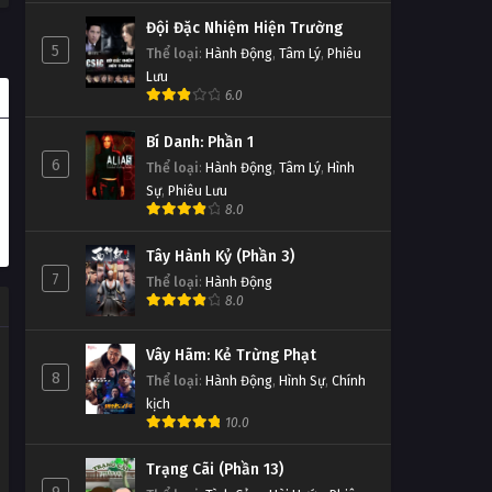
Đội Đặc Nhiệm Hiện Trường
5
Thể loại
:
Hành Động
,
Tâm Lý
,
Phiêu
Lưu
6.0
Bí Danh: Phần 1
6
Thể loại
:
Hành Động
,
Tâm Lý
,
Hình
Sự
,
Phiêu Lưu
8.0
Tây Hành Kỷ (Phần 3)
7
Thể loại
:
Hành Động
8.0
Vây Hãm: Kẻ Trừng Phạt
8
Thể loại
:
Hành Động
,
Hình Sự
,
Chính
kịch
10.0
Trạng Cãi (Phần 13)