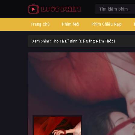
Trang chủ
Phim Mới
Phim Chiếu Rạp
Xem phim
›
Thọ Tả Dĩ Bính (Để Nàng Nắm Thóp)