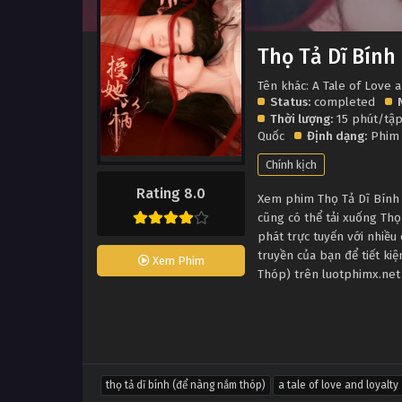
Thọ Tả Dĩ Bín
Tên khác: A Tale of Love 
Status:
completed
Thời lượng:
15 phút/tậ
Quốc
Định dạng:
Phim
Chính kịch
Rating 8.0
Xem phim Thọ Tả Dĩ Bính 
cũng có thể tải xuống Th
phát trực tuyến với nhiề
truyền của bạn để tiết ki
Xem Phim
Thóp) trên luotphimx.net
thọ tả dĩ bính (để nàng nắm thóp)
a tale of love and loyalty