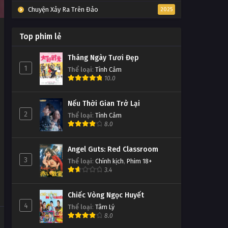
Chuyện Xảy Ra Trên Đảo
2025
Top phim lẻ
Tháng Ngày Tươi Đẹp
1
Thể loại
:
Tình Cảm
10.0
Nếu Thời Gian Trở Lại
2
Thể loại
:
Tình Cảm
8.0
Angel Guts: Red Classroom
3
Thể loại
:
Chính kịch
,
Phim 18+
3.4
Chiếc Vòng Ngọc Huyết
4
Thể loại
:
Tâm Lý
8.0