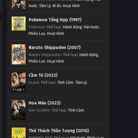
Hước
,
Tâm Lý
,
Bí ẩn
,
Hoạt Hình
Pokemon Tổng Hợp (1997)
Pokemon
Thể loại
:
Hành Động
,
Hài Hước
,
Phiêu Lưu
,
Hoạt Hình
Naruto Shippuden (2007)
Naruto Shippuuden
Thể loại
:
Hành Động
,
Phiêu Lưu
,
Hoạt Hình
Cầm Tù (2022)
Esaret
Thể loại
:
Tình Cảm
,
Tâm Lý
Hoa Máu (2022)
Kan Cicekleri
Thể loại
:
Tình Cảm
Thử Thách Thần Tượng (2010)
RUNNING MAN
Thể loại
:
Hài Hước
,
Phiêu Lưu
,