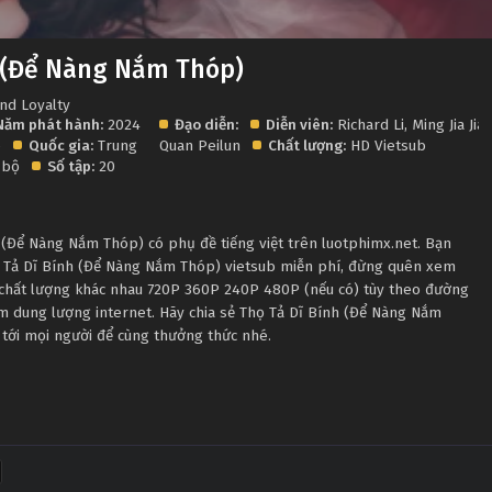
h (Để Nàng Nắm Thóp)
and Loyalty
Năm phát hành:
2024
Đạo diễn:
Diễn viên:
Richard Li
,
Ming Jia Jia
,
p
Quốc gia:
Trung
Quan Peilun
Chất lượng:
HD Vietsub
 bộ
Số tập:
20
(Để Nàng Nắm Thóp) có phụ đề tiếng việt trên luotphimx.net. Bạn
ọ Tả Dĩ Bính (Để Nàng Nắm Thóp) vietsub miễn phí, đừng quên xem
u chất lượng khác nhau 720P 360P 240P 480P (nếu có) tùy theo đường
ệm dung lượng internet. Hãy chia sẻ Thọ Tả Dĩ Bính (Để Nàng Nắm
 tới mọi người để cùng thưởng thức nhé.