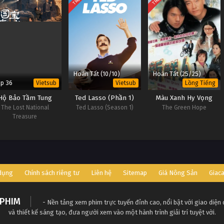
Hoàn Tất (10/10)
Hoàn Tất (25/25)
ập 36
Vietsub
Vietsub
Lồng Tiếng
Hộ Bảo Tầm Tung
Ted Lasso (Phần 1)
Màu Xanh Hy Vọng
The Lost National
Ted Lasso (Season 1)
The Green Hope
Treasure
 dụng
Chính sách riêng tư
Liên hệ
Sitemap
Giá Nông Sản
Giac
PHIM
- Nền tảng xem phim trực tuyến đỉnh cao, nổi bật với giao diện
và thiết kế sáng tạo, đưa người xem vào một hành trình giải trí tuyệt vời.