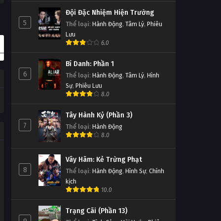
Đội Đặc Nhiệm Hiện Trường
5
Thể loại
:
Hành Động
,
Tâm Lý
,
Phiêu
Lưu
6.0
Bí Danh: Phần 1
6
Thể loại
:
Hành Động
,
Tâm Lý
,
Hình
Sự
,
Phiêu Lưu
8.0
Tây Hành Kỷ (Phần 3)
7
Thể loại
:
Hành Động
8.0
Vây Hãm: Kẻ Trừng Phạt
8
Thể loại
:
Hành Động
,
Hình Sự
,
Chính
kịch
10.0
Trạng Cãi (Phần 13)