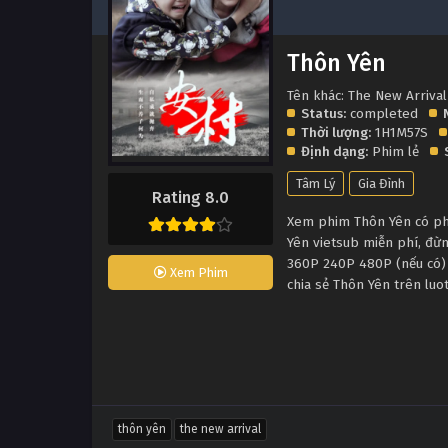
Thôn Yên
Tên khác: The New Arrival
Status:
completed
Thời lượng:
1H1M57S
Định dạng:
Phim lẻ
Tâm Lý
Gia Đình
Rating 8.0
Xem phim Thôn Yên có phụ
Yên vietsub miễn phí, đừ
360P 240P 480P (nếu có) 
Xem Phim
chia sẻ Thôn Yên trên luo
thôn yên
the new arrival