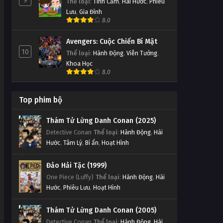
9
Thể loại
:
Tình Cảm
,
Hài Hước
,
Phiêu
Lưu
,
Gia Đình
8.0
Avengers: Cuộc Chiến Bí Mật
10
Thể loại
:
Hành Động
,
Viễn Tưởng
,
Khoa Học
8.0
Top phim bộ
Thám Tử Lừng Danh Conan (2025)
Detective Conan
Thể loại
:
Hành Động
,
Hài
Hước
,
Tâm Lý
,
Bí ẩn
,
Hoạt Hình
Đảo Hải Tặc (1999)
One Piece (Luffy)
Thể loại
:
Hành Động
,
Hài
Hước
,
Phiêu Lưu
,
Hoạt Hình
Thám Tử Lừng Danh Conan (2005)
Detective Conan
Thể loại
:
Hành Động
,
Hài