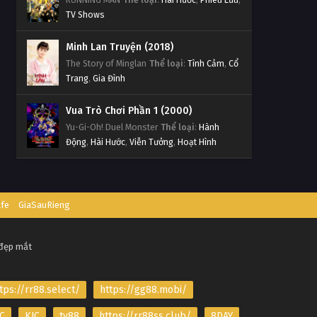
TV Shows
Minh Lan Truyện (2018)
The Story of Minglan
Thể loại
:
Tình Cảm
,
Cổ
Trang
,
Gia Đình
Vua Trò Chơi Phần 1 (2000)
Yu-Gi-Oh! Duel Monster
Thể loại
:
Hành
Động
,
Hài Hước
,
Viễn Tưởng
,
Hoạt Hình
afe
GiaSauRieng
 đẹp mắt
tps://rr88.select/
https://gg88.mobi/
C
KJC
tv88
https://rr88ss.club/
8DAY