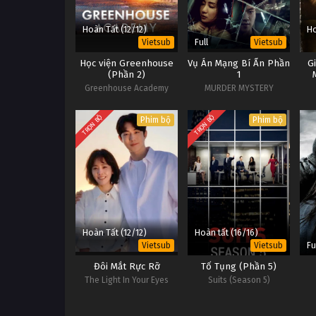
Hoàn Tất (12/12)
Ho
Full
Vietsub
Vietsub
Học viện Greenhouse
Vụ Án Mạng Bí Ẩn Phần
G
(Phần 2)
1
Greenhouse Academy
MURDER MYSTERY
(Season 2)
TRỌN BỘ
TRỌN BỘ
Phim bộ
Phim bộ
Hoàn Tất (12/12)
Hoàn tất (16/16)
Fu
Vietsub
Vietsub
Đôi Mắt Rực Rỡ
Tố Tụng (Phần 5)
The Light In Your Eyes
Suits (Season 5)