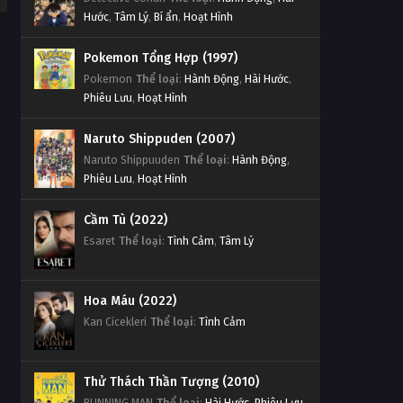
Hước
,
Tâm Lý
,
Bí ẩn
,
Hoạt Hình
Pokemon Tổng Hợp (1997)
Pokemon
Thể loại
:
Hành Động
,
Hài Hước
,
Phiêu Lưu
,
Hoạt Hình
Naruto Shippuden (2007)
Naruto Shippuuden
Thể loại
:
Hành Động
,
Phiêu Lưu
,
Hoạt Hình
Cầm Tù (2022)
Esaret
Thể loại
:
Tình Cảm
,
Tâm Lý
Hoa Máu (2022)
Kan Cicekleri
Thể loại
:
Tình Cảm
Thử Thách Thần Tượng (2010)
RUNNING MAN
Thể loại
:
Hài Hước
,
Phiêu Lưu
,