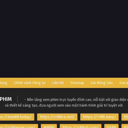
 dụng
Chính sách riêng tư
Liên hệ
Sitemap
Giá Nông Sản
Giac
PHIM
- Nền tảng xem phim trực tuyến đỉnh cao, nổi bật với giao diện
và thiết kế sáng tạo, đưa người xem vào một hành trình giải trí tuyệt vời.
ps://mm88.today/
https://rr88co.net/
https://rr88.navy/
ht
ps://rr88wang.com/
MM88
https://rr88rd.com/
XX88
KJ