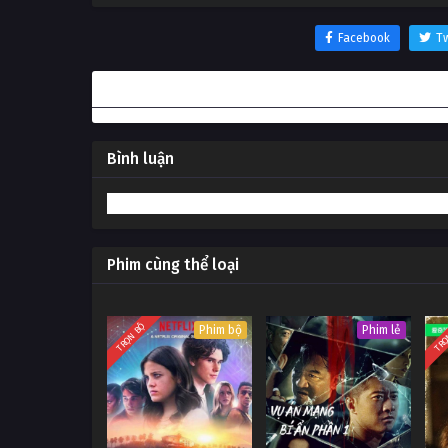
Facebook
Tw
Thông tin phim Thôn Yên
Bình luận
Phim cùng thể loại
TRỌN BỘ
TRỌ
Phim bộ
Phim lẻ