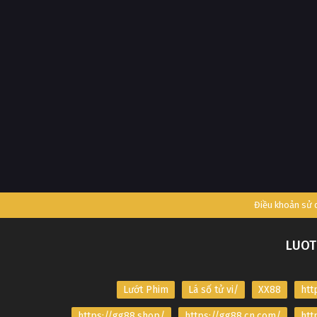
Điều khoản sử
LUOT
Lướt Phim
Lá số tử vi/
XX88
htt
https://gg88.shop/
https://gg88.cn.com/
htt