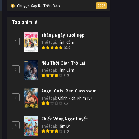
Chuyện Xảy Ra Trên Đảo
2025
Top phim lẻ
Tháng Ngày Tươi Đẹp
1
Thể loại
:
Tình Cảm
10.0
Nếu Thời Gian Trở Lại
2
Thể loại
:
Tình Cảm
8.0
Angel Guts: Red Classroom
3
Thể loại
:
Chính kịch
,
Phim 18+
3.8
Chiếc Vòng Ngọc Huyết
4
Thể loại
:
Tâm Lý
8.0