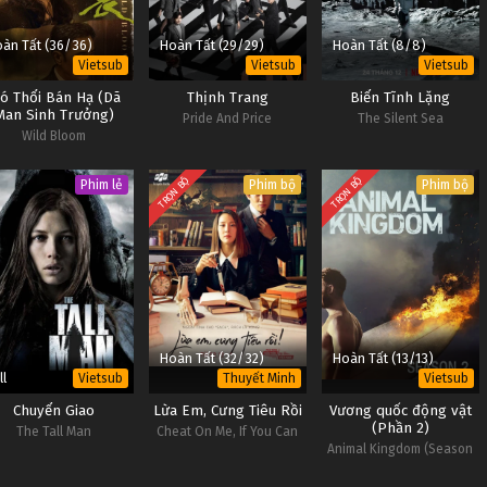
àn Tất (36/36)
Hoàn Tất (29/29)
Hoàn Tất (8/8)
Vietsub
Vietsub
Vietsub
ió Thổi Bán Hạ (Dã
Thịnh Trang
Biển Tĩnh Lặng
Man Sinh Trưởng)
Pride And Price
The Silent Sea
Wild Bloom
TRỌN BỘ
TRỌN BỘ
Phim lẻ
Phim bộ
Phim bộ
Hoàn Tất (32/32)
Hoàn Tất (13/13)
ll
Vietsub
Thuyết Minh
Vietsub
Chuyển Giao
Lừa Em, Cưng Tiêu Rồi
Vương quốc động vật
(Phần 2)
The Tall Man
Cheat On Me, If You Can
Animal Kingdom (Season
2)