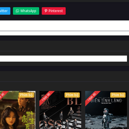
itter
WhatsApp
Pinterest
N BỘ
TRỌN BỘ
TRỌN BỘ
Phim bộ
Phim bộ
Phim bộ