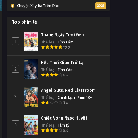
Chuyện Xảy Ra Trên Đảo
2025
Top phim lẻ
Tháng Ngày Tươi Đẹp
1
Thể loại
:
Tình Cảm
10.0
Nếu Thời Gian Trở Lại
2
Thể loại
:
Tình Cảm
8.0
Angel Guts: Red Classroom
3
Thể loại
:
Chính kịch
,
Phim 18+
3.4
Chiếc Vòng Ngọc Huyết
4
Thể loại
:
Tâm Lý
8.0