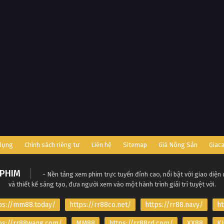
 dụng
Chính sách riêng tư
Liên hệ
Sitemap
Giá Nông Sản
Giac
PHIM
- Nền tảng xem phim trực tuyến đỉnh cao, nổi bật với giao diện
và thiết kế sáng tạo, đưa người xem vào một hành trình giải trí tuyệt vời.
ps://mm88.today/
https://rr88co.net/
https://rr88.navy/
ht
ps://rr88wang.com/
MM88
https://rr88rd.com/
XX88
KJ