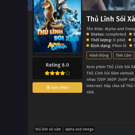
Thủ Lĩnh Sói X
Tên khác: Alpha and Ome
Status:
completed
Thời lượng:
0 phút
Q
Định dạng:
Phim lẻ
Hành Động
Tình Cảm
Rating 8.0
Xem phim Thủ Lĩnh Sói Xám
Thủ Lĩnh Sói Xám vietsub
nhau 720P 360P 240P 480P
internet. Hãy chia sẻ Thủ
Xem Phim
nhé.
thủ lĩnh sói xám
alpha and omega