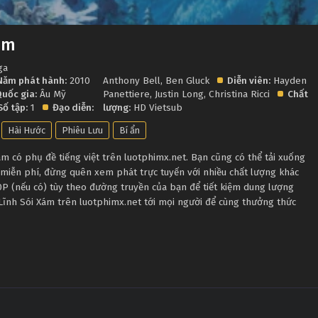
ám
ga
Năm phát hành:
2010
Anthony Bell
,
Ben Gluck
Diễn viên:
Hayden
uốc gia:
Âu Mỹ
Panettiere
,
Justin Long
,
Christina Ricci
Chất
Số tập:
1
Đạo diễn:
lượng:
HD Vietsub
Hài Hước
Phiêu Lưu
Bí ẩn
 có phụ đề tiếng việt trên luotphimx.net. Bạn cũng có thể tải xuống
 miễn phí, đừng quên xem phát trực tuyến với nhiều chất lượng khác
 (nếu có) tùy theo đường truyền của bạn để tiết kiệm dung lượng
 Lĩnh Sói Xám trên luotphimx.net tới mọi người để cùng thưởng thức