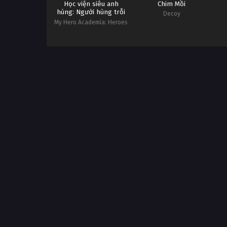
Học viện siêu anh
Chim Mồi
hùng: Người hùng trỗi
Decoy
dậy
My Hero Academia: Heroes
Rising