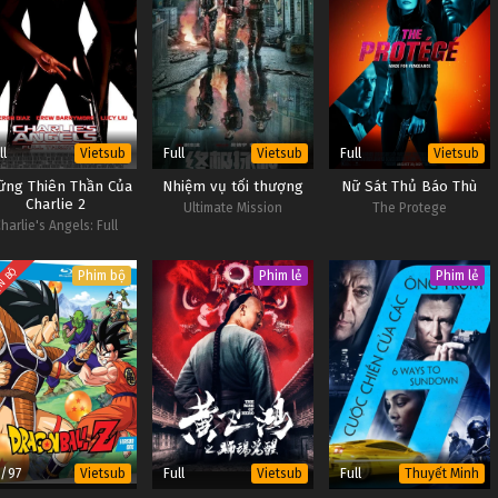
ll
Full
Full
Vietsub
Vietsub
Vietsub
ững Thiên Thần Của
Nhiệm vụ tối thượng
Nữ Sát Thủ Báo Thù
Charlie 2
Ultimate Mission
The Protege
harlie's Angels: Full
Throttle
N BỘ
Phim bộ
Phim lẻ
Phim lẻ
7/97
Full
Full
Vietsub
Vietsub
Thuyết Minh