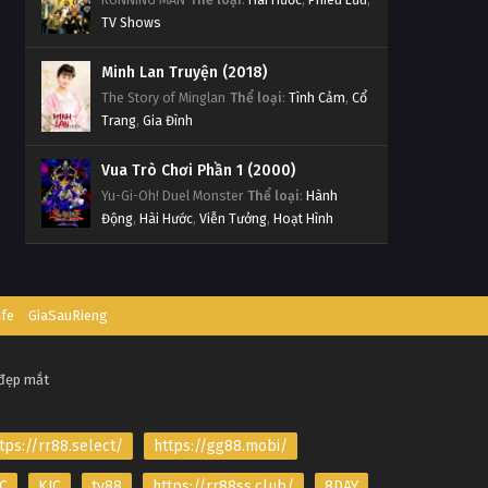
TV Shows
Minh Lan Truyện (2018)
The Story of Minglan
Thể loại
:
Tình Cảm
,
Cổ
Trang
,
Gia Đình
Vua Trò Chơi Phần 1 (2000)
Yu-Gi-Oh! Duel Monster
Thể loại
:
Hành
Động
,
Hài Hước
,
Viễn Tưởng
,
Hoạt Hình
afe
GiaSauRieng
 đẹp mắt
tps://rr88.select/
https://gg88.mobi/
C
KJC
tv88
https://rr88ss.club/
8DAY