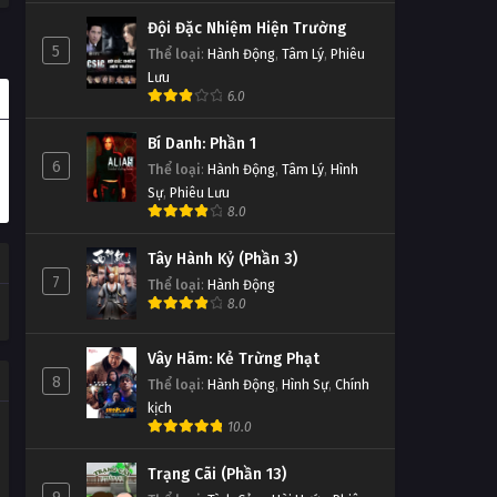
Đội Đặc Nhiệm Hiện Trường
5
Thể loại
:
Hành Động
,
Tâm Lý
,
Phiêu
Lưu
6.0
Bí Danh: Phần 1
6
Thể loại
:
Hành Động
,
Tâm Lý
,
Hình
Sự
,
Phiêu Lưu
8.0
Tây Hành Kỷ (Phần 3)
7
Thể loại
:
Hành Động
8.0
Vây Hãm: Kẻ Trừng Phạt
8
Thể loại
:
Hành Động
,
Hình Sự
,
Chính
kịch
10.0
Trạng Cãi (Phần 13)