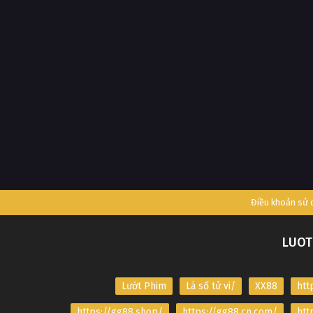
Điều khoản sử
LUOT
Lướt Phim
Lá số tử vi/
XX88
htt
https://gg88.shop/
https://gg88.cn.com/
htt