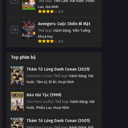
9
Thể loại
:
Tình Cảm
,
Hài Hước
,
Phiêu
Lưu
,
Gia Đình
8.0
Avengers: Cuộc Chiến Bí Mật
10
Thể loại
:
Hành Động
,
Viễn Tưởng
,
Khoa Học
8.0
Top phim bộ
Thám Tử Lừng Danh Conan (2025)
Detective Conan
Thể loại
:
Hành Động
,
Hài
Hước
,
Tâm Lý
,
Bí ẩn
,
Hoạt Hình
Đảo Hải Tặc (1999)
One Piece (Luffy)
Thể loại
:
Hành Động
,
Hài
Hước
,
Phiêu Lưu
,
Hoạt Hình
Thám Tử Lừng Danh Conan (2005)
Detective Conan
Thể loại
:
Hành Động
,
Hài