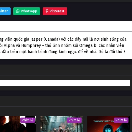
itter
WhatsApp
Pinterest
 viên quốc gia Jasper (Canada) với các dãy núi là nơi sinh sống của
 sói Alpha và Humphrey - thủ lĩnh nhóm sói Omega bị các nhân viên
t đầu trên một hành trình đáng kinh ngạc để về nhà. Dù là đối thủ \
Phim lẻ
Phim lẻ
Phim lẻ