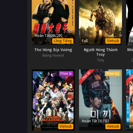
Hoàn Tất(20/20)
Full
Fu
Lồng Tiếng
Vietsub
Thư Hùng Bịp Vương
Người Hùng Thành
Nh
Troy
Being Honest
Troy
C
TRỌN BỘ
TRỌ
Phim lẻ
Phim bộ
Hoàn Tất (12/12)
Full
9
Vietsub
Vietsub