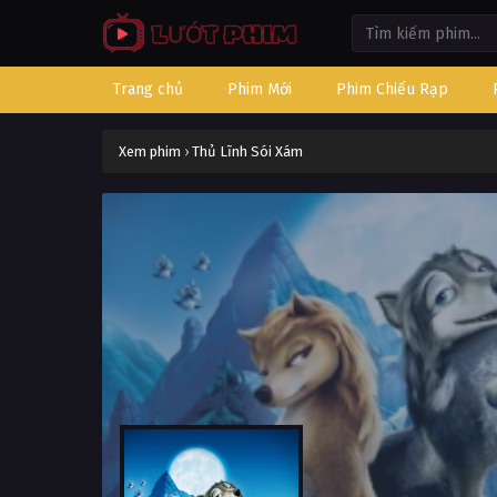
Trang chủ
Phim Mới
Phim Chiếu Rạp
Xem phim
›
Thủ Lĩnh Sói Xám