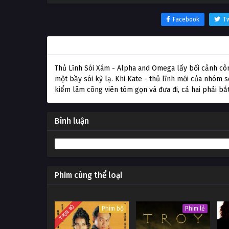
Facebook
Tw
Thông tin phim Thủ Lĩnh Sói Xám
Thủ Lĩnh Sói Xám - Alpha and Omega lấy bối cảnh công
một bầy sói kỳ lạ. Khi Kate - thủ lĩnh mới của nhóm
kiểm lâm công viên tóm gọn và đưa đi, cả hai phải bắ
Bình luận
Phim cùng thể loại
TRỌN BỘ
Phim bộ
Phim lẻ