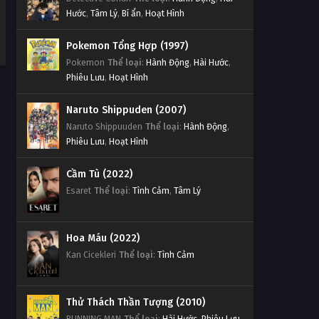
Hước
,
Tâm Lý
,
Bí ẩn
,
Hoạt Hình
Pokemon Tổng Hợp (1997)
Pokemon
Thể loại
:
Hành Động
,
Hài Hước
,
Phiêu Lưu
,
Hoạt Hình
Naruto Shippuden (2007)
Naruto Shippuuden
Thể loại
:
Hành Động
,
Phiêu Lưu
,
Hoạt Hình
Cầm Tù (2022)
Esaret
Thể loại
:
Tình Cảm
,
Tâm Lý
Hoa Máu (2022)
Kan Cicekleri
Thể loại
:
Tình Cảm
Thử Thách Thần Tượng (2010)
RUNNING MAN
Thể loại
:
Hài Hước
,
Phiêu Lưu
,