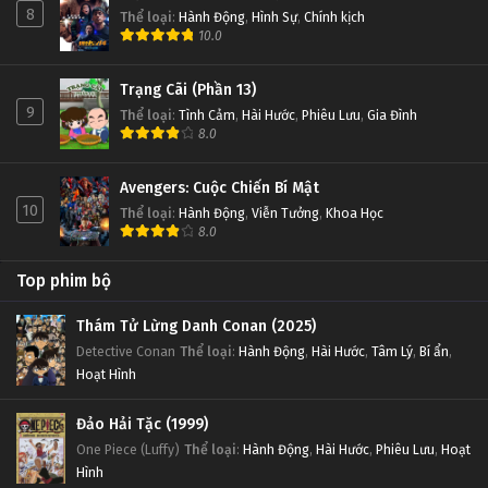
8
Thể loại
:
Hành Động
,
Hình Sự
,
Chính kịch
10.0
Trạng Cãi (Phần 13)
9
Thể loại
:
Tình Cảm
,
Hài Hước
,
Phiêu Lưu
,
Gia Đình
8.0
Avengers: Cuộc Chiến Bí Mật
10
Thể loại
:
Hành Động
,
Viễn Tưởng
,
Khoa Học
8.0
Top phim bộ
Thám Tử Lừng Danh Conan (2025)
Detective Conan
Thể loại
:
Hành Động
,
Hài Hước
,
Tâm Lý
,
Bí ẩn
,
Hoạt Hình
Đảo Hải Tặc (1999)
One Piece (Luffy)
Thể loại
:
Hành Động
,
Hài Hước
,
Phiêu Lưu
,
Hoạt
Hình