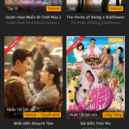
24
Thuở Xưa Có Ngọn Núi Linh Kiếm Tập
Vietsub
Tập 13
Full
Vietsub
Vietsub
#1
24
Uzaki-chan Muốn Đi Chơi! Mùa 2
The Perks of Being a Wallflower
Uzaki-chan wa Asobitai! Season 2
The Perks of Being a Wallflower
23
Thuở Xưa Có Ngọn Núi Linh Kiếm Tập
Vietsub
#1
23
Phim bộ
Phim bộ
TRỌN BỘ
TRỌN BỘ
Hoàn Tất (36/36)
Hoàn Tất (25/25)
Vietsub + Thuyết minh
Lồng Tiếng
Nhất Kiến Khuynh Tâm
Bãi Biển Tình Yêu