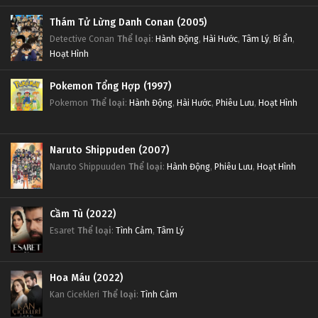
Thám Tử Lừng Danh Conan (2005)
Detective Conan
Thể loại
:
Hành Động
,
Hài Hước
,
Tâm Lý
,
Bí ẩn
,
Hoạt Hình
Pokemon Tổng Hợp (1997)
Pokemon
Thể loại
:
Hành Động
,
Hài Hước
,
Phiêu Lưu
,
Hoạt Hình
Naruto Shippuden (2007)
Naruto Shippuuden
Thể loại
:
Hành Động
,
Phiêu Lưu
,
Hoạt Hình
Cầm Tù (2022)
Esaret
Thể loại
:
Tình Cảm
,
Tâm Lý
Hoa Máu (2022)
Kan Cicekleri
Thể loại
:
Tình Cảm