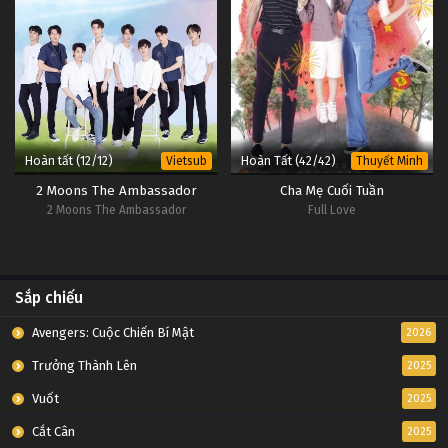
Hoàn tất (12/12)
Hoàn Tất (42/42)
Vietsub
Thuyết Minh
2 Moons The Ambassador
Cha Mẹ Cuối Tuần
2 Moons The Ambassador
Full Love
Sắp chiếu
Avengers: Cuộc Chiến Bí Mật
2026
Trưởng Thành Lên
2025
Vuốt
2025
Cắt Cân
2025