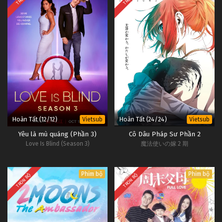
Hoàn Tất (12/12)
Hoàn Tất (24/24)
Vietsub
Vietsub
Yêu là mù quáng (Phần 3)
Cô Dâu Pháp Sư Phần 2
Love Is Blind (Season 3)
魔法使いの嫁 2 期
Phim bộ
Phim bộ
TRỌN BỘ
TRỌN BỘ