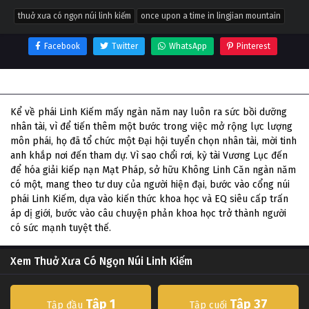
thuở xưa có ngọn núi linh kiếm
once upon a time in lingjian mountain
Facebook
Twitter
WhatsApp
Pinterest
Thông tin phim Thuở Xưa Có Ngọn Núi Linh Kiếm
Kể về phái Linh Kiếm mấy ngàn năm nay luôn ra sức bồi dưỡng
nhân tài, vì để tiến thêm một bước trong việc mở rộng lực lượng
môn phái, họ đã tổ chức một Đại hội tuyển chọn nhân tài, mời tinh
anh khắp nơi đến tham dự. Vì sao chổi rơi, kỳ tài Vương Lục đến
để hóa giải kiếp nạn Mạt Pháp, sở hữu Không Linh Căn ngàn năm
có một, mang theo tư duy của người hiện đại, bước vào cổng núi
phái Linh Kiếm, dựa vào kiến thức khoa học và EQ siêu cấp trấn
áp dị giới, bước vào câu chuyện phản khoa học trở thành người
có sức mạnh tuyệt thế.
Xem Thuở Xưa Có Ngọn Núi Linh Kiếm
Tập 1
Tập 37
Tập đầu
Tập cuối