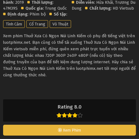
hành:
2019
Thời lượng:
Diễn viên:
Hứa Khải
,
Trương Dun
47M39S
Quốc gia:
Trung Quốc
Dung
Chất lượng:
HD Vietsub
Định dạng:
Phim bộ
Số tập:
Tình Cảm
Cổ Trang
Võ Thuật
Xem phim Thuở Xưa Có Ngọn Núi Linh Kiếm có phụ đề tiếng việt trên
luotphimx.net. Bạn cũng có thể tải xuống Thuở Xưa Có Ngọn Núi Linh
Kiếm vietsub miễn phí, đừng quên xem phát trực tuyến với nhiều
chất lượng khác nhau 720P 360P 240P 480P (nếu có) tùy theo
đường truyền của bạn để tiết kiệm dung lượng internet. Hãy chia sẻ
Thuở Xưa Có Ngọn Núi Linh Kiếm trên luotphimx.net tới mọi người để
cùng thưởng thức nhé.
Rating 8.0
Xem Phim