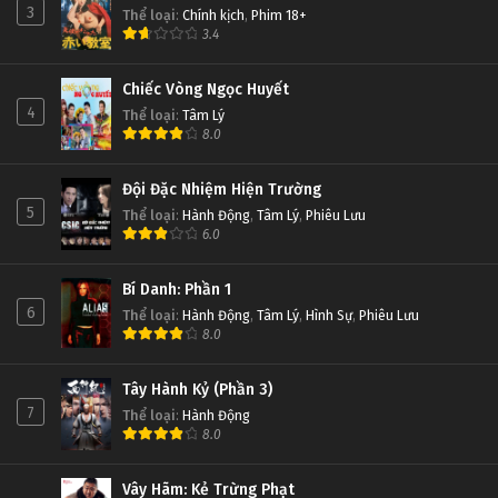
3
Thể loại
:
Chính kịch
,
Phim 18+
3.4
Chiếc Vòng Ngọc Huyết
4
Thể loại
:
Tâm Lý
8.0
Đội Đặc Nhiệm Hiện Trường
5
Thể loại
:
Hành Động
,
Tâm Lý
,
Phiêu Lưu
6.0
Bí Danh: Phần 1
6
Thể loại
:
Hành Động
,
Tâm Lý
,
Hình Sự
,
Phiêu Lưu
8.0
Tây Hành Kỷ (Phần 3)
7
Thể loại
:
Hành Động
8.0
Vây Hãm: Kẻ Trừng Phạt