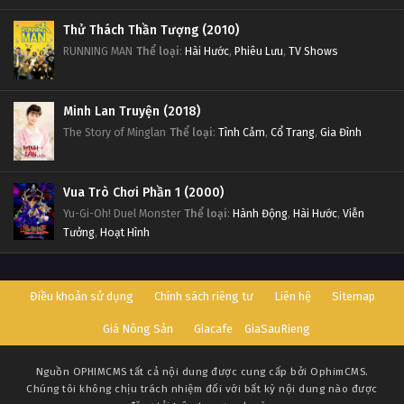
Thử Thách Thần Tượng (2010)
RUNNING MAN
Thể loại
:
Hài Hước
,
Phiêu Lưu
,
TV Shows
Minh Lan Truyện (2018)
The Story of Minglan
Thể loại
:
Tình Cảm
,
Cổ Trang
,
Gia Đình
Vua Trò Chơi Phần 1 (2000)
Yu-Gi-Oh! Duel Monster
Thể loại
:
Hành Động
,
Hài Hước
,
Viễn
Tưởng
,
Hoạt Hình
Điều khoản sử dụng
Chính sách riêng tư
Liên hệ
Sitemap
Giá Nông Sản
Giacafe
GiaSauRieng
Nguồn
OPHIMCMS
tất cả nội dung được cung cấp bởi OphimCMS.
Chúng tôi không chịu trách nhiệm đối với bất kỳ nội dung nào được