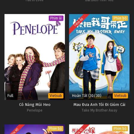
Fall In Love
Bãi Biển Tình Yêu
Phim lẻ
Phim bộ
TRỌN BỘ
Full
Hoàn Tất (30/30)
Vietsub
Vietsub
Cô Nàng Mũi Heo
Mau Đưa Anh Tôi Đi Giùm Cái
Penelope
Take My Brother Away
Phim bộ
Phim bộ
TRỌN BỘ
TRỌN BỘ