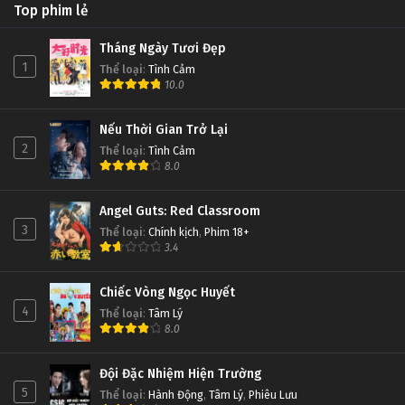
Top phim lẻ
Tháng Ngày Tươi Đẹp
1
Thể loại
:
Tình Cảm
10.0
Nếu Thời Gian Trở Lại
2
Thể loại
:
Tình Cảm
8.0
Angel Guts: Red Classroom
3
Thể loại
:
Chính kịch
,
Phim 18+
3.4
Chiếc Vòng Ngọc Huyết
4
Thể loại
:
Tâm Lý
8.0
Đội Đặc Nhiệm Hiện Trường
5
Thể loại
:
Hành Động
,
Tâm Lý
,
Phiêu Lưu