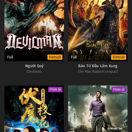
Full
Full
Vietsub
Vietsub
Người Quỷ
Báo Tử Đầu Lâm Xung
Devilman
The Man Named Leopard
Phim lẻ
Phim lẻ