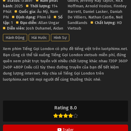
Status:
trailer
Năm phát
Gillen
,
Jeremy Ray Taylor
,
Rick
hành:
2025
Thời lượng:
114
Hoffman
,
Arnold Vosloo
,
Finnley
Phút
Quốc gia:
Âu Mỹ
,
Nam
Barrett
,
Daniel Lasker
,
Daniah
Phi
Định dạng:
Phim lẻ
Số
De Villiers
,
Nathan Castle
,
Neil
tập:
1
Đạo diễn:
Allan Ungar
Sandilands
Chất lượng:
HD
Diễn viên:
Josh Duhamel
,
Aidan
Vietsub
Hành Động
Hài Hước
Hình Sự
Xem phim Tiếng Gọi London có phụ đề tiếng việt trên luotphimx.net.
Bạn cũng có thể tải xuống Tiếng Gọi London vietsub miễn phí, đừng
quên xem phát trực tuyến với nhiều chất lượng khác nhau 720P 360P
240P 480P (nếu có) tùy theo đường truyền của bạn để tiết kiệm
dung lượng internet. Hãy chia sẻ Tiếng Gọi London trên
luotphimx.net tới mọi người để cùng thưởng thức nhé.
Rating 8.0
Trailer