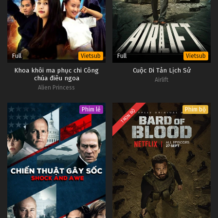
Full
Full
Vietsub
Vietsub
Khoa khôi ma phục chi Công
Cuộc Di Tản Lịch Sử
chúa điêu ngoa
Airlift
Alien Princess
Phim lẻ
Phim bộ
TRỌN BỘ