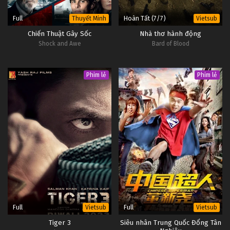
Full
Hoàn Tất (7/7)
Thuyết Minh
Vietsub
Chiến Thuật Gây Sốc
Nhà thơ hành động
Shock and Awe
Bard of Blood
Phim lẻ
Phim lẻ
Full
Full
Vietsub
Vietsub
Tiger 3
Siêu nhân Trung Quốc Đổng Tân