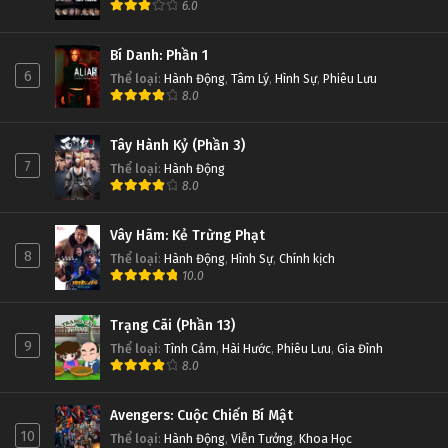
6.0
Bí Danh: Phần 1
6
Thể loại
:
Hành Động
,
Tâm Lý
,
Hình Sự
,
Phiêu Lưu
8.0
Tây Hành Kỷ (Phần 3)
7
Thể loại
:
Hành Động
8.0
Vây Hãm: Kẻ Trừng Phạt
8
Thể loại
:
Hành Động
,
Hình Sự
,
Chính kịch
10.0
Trạng Cãi (Phần 13)
9
Thể loại
:
Tình Cảm
,
Hài Hước
,
Phiêu Lưu
,
Gia Đình
8.0
Avengers: Cuộc Chiến Bí Mật
10
Thể loại
:
Hành Động
,
Viễn Tưởng
,
Khoa Học