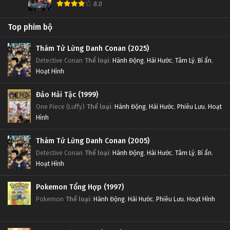
8.0
Top phim bộ
Thám Tử Lừng Danh Conan (2025)
Detective Conan
Thể loại
:
Hành Động
,
Hài Hước
,
Tâm Lý
,
Bí ẩn
,
Hoạt Hình
Đảo Hải Tặc (1999)
One Piece (Luffy)
Thể loại
:
Hành Động
,
Hài Hước
,
Phiêu Lưu
,
Hoạt
Hình
Thám Tử Lừng Danh Conan (2005)
Detective Conan
Thể loại
:
Hành Động
,
Hài Hước
,
Tâm Lý
,
Bí ẩn
,
Hoạt Hình
Pokemon Tổng Hợp (1997)
Pokemon
Thể loại
:
Hành Động
,
Hài Hước
,
Phiêu Lưu
,
Hoạt Hình