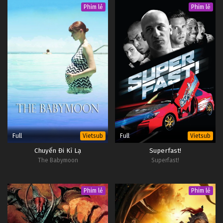
Phim lẻ
Phim lẻ
Full
Full
Vietsub
Vietsub
Chuyến Đi Kì Lạ
Superfast!
The Babymoon
Superfast!
Phim lẻ
Phim lẻ