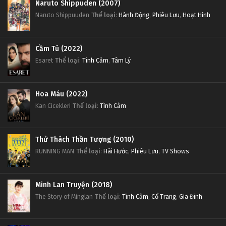
Naruto Shippuden (2007)
Naruto Shippuuden
Thể loại
:
Hành Động
,
Phiêu Lưu
,
Hoạt Hình
Cầm Tù (2022)
Esaret
Thể loại
:
Tình Cảm
,
Tâm Lý
Hoa Máu (2022)
Kan Cicekleri
Thể loại
:
Tình Cảm
Thử Thách Thần Tượng (2010)
RUNNING MAN
Thể loại
:
Hài Hước
,
Phiêu Lưu
,
TV Shows
Minh Lan Truyện (2018)
The Story of Minglan
Thể loại
:
Tình Cảm
,
Cổ Trang
,
Gia Đình