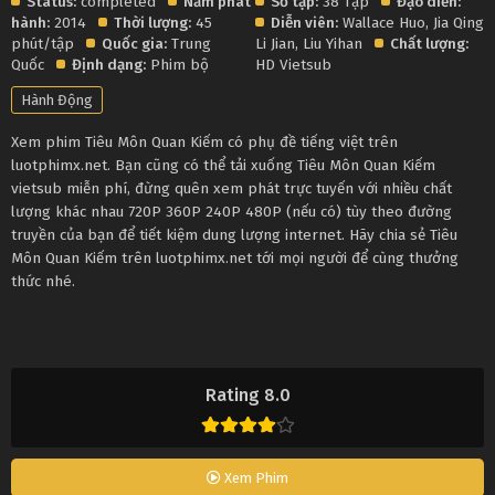
Status:
completed
Năm phát
Số tập:
38 Tập
Đạo diễn:
hành:
2014
Thời lượng:
45
Diễn viên:
Wallace Huo
,
Jia Qing
,
phút/tập
Quốc gia:
Trung
Li Jian
,
Liu Yihan
Chất lượng:
Quốc
Định dạng:
Phim bộ
HD Vietsub
Hành Động
Xem phim Tiêu Môn Quan Kiếm có phụ đề tiếng việt trên
luotphimx.net. Bạn cũng có thể tải xuống Tiêu Môn Quan Kiếm
vietsub miễn phí, đừng quên xem phát trực tuyến với nhiều chất
lượng khác nhau 720P 360P 240P 480P (nếu có) tùy theo đường
truyền của bạn để tiết kiệm dung lượng internet. Hãy chia sẻ Tiêu
Môn Quan Kiếm trên luotphimx.net tới mọi người để cùng thưởng
thức nhé.
Rating 8.0
Xem Phim