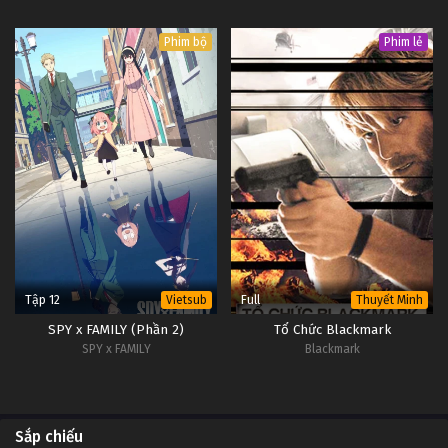
Phim bộ
Phim lẻ
Tập 12
Full
Vietsub
Thuyết Minh
SPY x FAMILY (Phần 2)
Tổ Chức Blackmark
SPY x FAMILY
Blackmark
Sắp chiếu