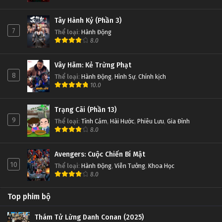
Tây Hành Kỷ (Phần 3)
7
Thể loại
:
Hành Động
8.0
Vây Hãm: Kẻ Trừng Phạt
8
Thể loại
:
Hành Động
,
Hình Sự
,
Chính kịch
10.0
Trạng Cãi (Phần 13)
9
Thể loại
:
Tình Cảm
,
Hài Hước
,
Phiêu Lưu
,
Gia Đình
8.0
Avengers: Cuộc Chiến Bí Mật
10
Thể loại
:
Hành Động
,
Viễn Tưởng
,
Khoa Học
8.0
Top phim bộ
Thám Tử Lừng Danh Conan (2025)