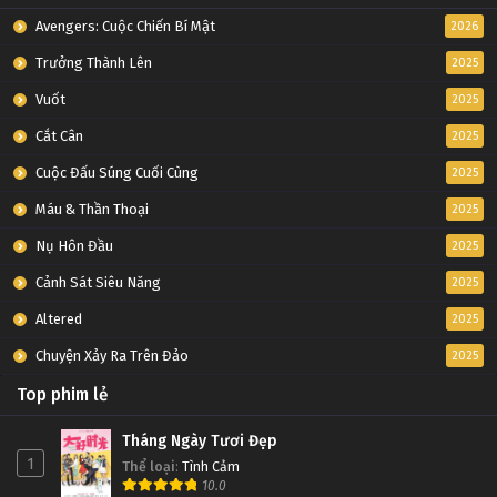
Avengers: Cuộc Chiến Bí Mật
2026
Trưởng Thành Lên
2025
Vuốt
2025
Cắt Cân
2025
Cuộc Đấu Súng Cuối Cùng
2025
Máu & Thần Thoại
2025
Nụ Hôn Đầu
2025
Cảnh Sát Siêu Năng
2025
Altered
2025
Chuyện Xảy Ra Trên Đảo
2025
Top phim lẻ
Tháng Ngày Tươi Đẹp
1
Thể loại
:
Tình Cảm
10.0