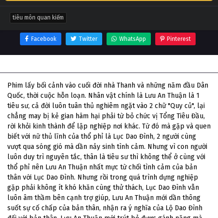
tiêu môn quan kiếm
Facebook
Twitter
WhatsApp
Pinterest
Thông tin phim Tiêu Môn Quan Kiếm
Phim lấy bối cảnh vào cuối đời nhà Thanh và những năm đầu Dân
Quốc, thời cuộc hỗn loạn. Nhân vật chính là Lưu An Thuận là 1
tiêu sư, cả đời luôn tuân thủ nghiêm ngặt vào 2 chữ "Quy củ", lại
chẳng may bị kẻ gian hãm hại phải từ bỏ chức vị Tổng Tiêu Đầu,
rời khỏi kinh thành để lập nghiệp nơi khác. Từ đó mà gặp và quen
biết với nữ thủ lĩnh của thổ phỉ là Lục Dao Đình, 2 người cùng
vượt qua sóng gió mà dần nảy sinh tình cảm. Nhưng vì con người
luôn duy trì nguyên tắc, thân là tiêu sư thì không thể ở cùng với
thổ phỉ nên Lưu An Thuận nhất mực từ chối tình cảm của bản
thân với Lục Dao Đình. Nhưng rồi trong quá trình dựng nghiệp
gặp phải không ít khó khăn cùng thử thách, Lục Dao Đình vẫn
luôn âm thầm bên cạnh trợ giúp, Lưu An Thuận mới dần thông
suốt sự cố chấp của bản thân, nhận ra ý nghĩa của Lộ Dao Đình