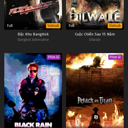
Full
Full
Vietsub
Vietsub
Đặc Khu BangKok
Cuộc Chiến Sau 15 Năm
Bangkok Adrenaline
Dilwale
Phim lẻ
Phim lẻ