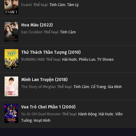
Esaret
Thể loại
:
Tình Cảm
,
Tâm Lý
Hoa Máu (2022)
Kan Cicekleri
Thể loại
:
Tình Cảm
Thử Thách Thần Tượng (2010)
RUNNING MAN
Thể loại
:
Hài Hước
,
Phiêu Lưu
,
TV Shows
Minh Lan Truyện (2018)
The Story of Minglan
Thể loại
:
Tình Cảm
,
Cổ Trang
,
Gia Đình
Vua Trò Chơi Phần 1 (2000)
Yu-Gi-Oh! Duel Monster
Thể loại
:
Hành Động
,
Hài Hước
,
Viễn
Tưởng
,
Hoạt Hình