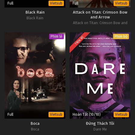
Full
Full
Vietsub
Vietsub
Black Rain
Attack on Titan: Crimson Bow
and Arrow
Black Rain
Attack on Titan: Crimson Bow and
Arrow
Phim lẻ
Phim bộ
TRỌN BỘ
Full
Hoàn Tất (10/10)
Vietsub
Vietsub
Boca
Đừng Thách Tôi
Boca
Dare Me