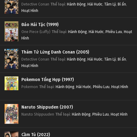
Detective Conan
Thể loại
:
Hành Động
,
Hài Hước
,
Tâm Lý
,
Bí ẩn
,
Hoạt Hình
Đảo Hải Tặc (1999)
One Piece (Luffy)
Thể loại
:
Hành Động
,
Hài Hước
,
Phiêu Lưu
,
Hoạt
Hình
Thám Tử Lừng Danh Conan (2005)
Detective Conan
Thể loại
:
Hành Động
,
Hài Hước
,
Tâm Lý
,
Bí ẩn
,
Hoạt Hình
Pokemon Tổng Hợp (1997)
Pokemon
Thể loại
:
Hành Động
,
Hài Hước
,
Phiêu Lưu
,
Hoạt Hình
Naruto Shippuden (2007)
Naruto Shippuuden
Thể loại
:
Hành Động
,
Phiêu Lưu
,
Hoạt Hình
Cầm Tù (2022)