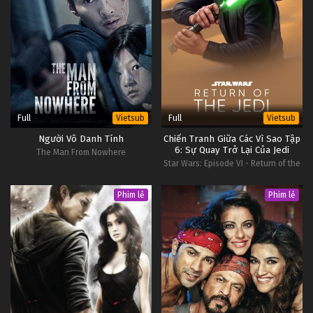
25
Tiêu Môn Quan Kiếm Tập 25
Vietsub
#1
24
Tiêu Môn Quan Kiếm Tập 24
Vietsub
#1
Full
Full
Vietsub
Vietsub
Người Vô Danh Tính
Chiến Tranh Giữa Các Vì Sao Tập
6: Sự Quay Trở Lại Của Jedi
The Man From Nowhere
Star Wars: Episode VI - Return of the
Jedi
Phim lẻ
Phim lẻ