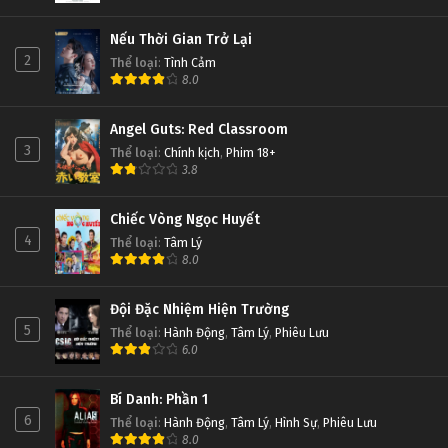
Nếu Thời Gian Trở Lại
2
Thể loại
:
Tình Cảm
8.0
Angel Guts: Red Classroom
3
Thể loại
:
Chính kịch
,
Phim 18+
3.8
Chiếc Vòng Ngọc Huyết
4
Thể loại
:
Tâm Lý
8.0
Đội Đặc Nhiệm Hiện Trường
5
Thể loại
:
Hành Động
,
Tâm Lý
,
Phiêu Lưu
6.0
Bí Danh: Phần 1
6
Thể loại
:
Hành Động
,
Tâm Lý
,
Hình Sự
,
Phiêu Lưu
8.0