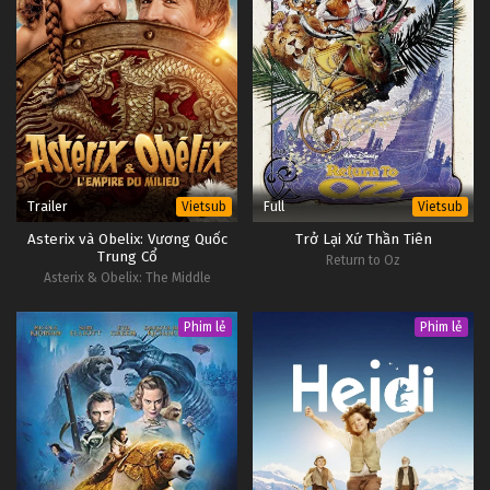
Trailer
Full
Vietsub
Vietsub
Asterix và Obelix: Vương Quốc
Trở Lại Xứ Thần Tiên
Trung Cổ
Return to Oz
Asterix & Obelix: The Middle
Kingdom
Phim lẻ
Phim lẻ