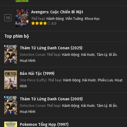
Avengers: Cuộc Chiến Bí Mật
10
Thể loại
:
Hành Động
,
Viễn Tưởng
,
Khoa Học
8.0
Top phim bộ
Thám Tử Lừng Danh Conan (2025)
Detective Conan
Thể loại
:
Hành Động
,
Hài Hước
,
Tâm Lý
,
Bí ẩn
,
Hoạt Hình
Đảo Hải Tặc (1999)
One Piece (Luffy)
Thể loại
:
Hành Động
,
Hài Hước
,
Phiêu Lưu
,
Hoạt
Hình
Thám Tử Lừng Danh Conan (2005)
Detective Conan
Thể loại
:
Hành Động
,
Hài Hước
,
Tâm Lý
,
Bí ẩn
,
Hoạt Hình
Pokemon Tổng Hợp (1997)