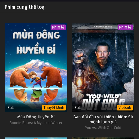
Phim cùng thể loại
Phim lẻ
Phim lẻ
Full
Full
Thuyết Minh
Vietsub
Mùa Đông Huyền Bí
Bạn đối đầu với thiên nhiên: Sứ
mệnh lạnh giá
Boonie Bears: A Mystical Winter
You vs. Wild: Out Cold