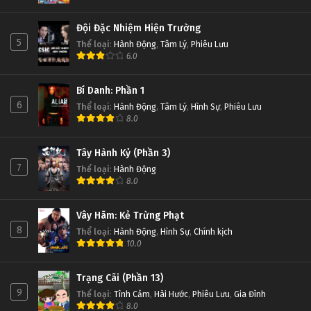
Đội Đặc Nhiệm Hiện Trường
5
Thể loại
:
Hành Động
,
Tâm Lý
,
Phiêu Lưu
6.0
Bí Danh: Phần 1
6
Thể loại
:
Hành Động
,
Tâm Lý
,
Hình Sự
,
Phiêu Lưu
8.0
Tây Hành Kỷ (Phần 3)
7
Thể loại
:
Hành Động
8.0
Vây Hãm: Kẻ Trừng Phạt
8
Thể loại
:
Hành Động
,
Hình Sự
,
Chính kịch
10.0
Trạng Cãi (Phần 13)
9
Thể loại
:
Tình Cảm
,
Hài Hước
,
Phiêu Lưu
,
Gia Đình
8.0