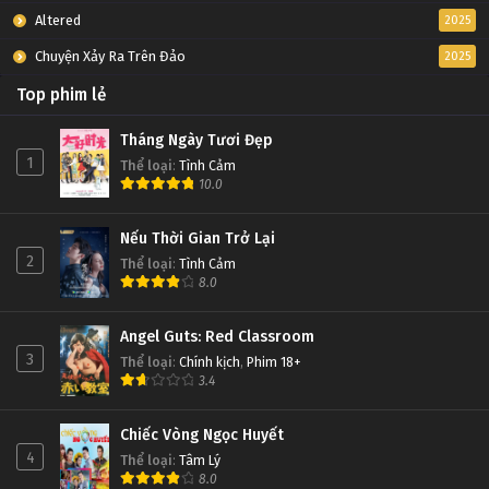
Altered
2025
Chuyện Xảy Ra Trên Đảo
2025
Top phim lẻ
Tháng Ngày Tươi Đẹp
1
Thể loại
:
Tình Cảm
10.0
Nếu Thời Gian Trở Lại
2
Thể loại
:
Tình Cảm
8.0
Angel Guts: Red Classroom
3
Thể loại
:
Chính kịch
,
Phim 18+
3.4
Chiếc Vòng Ngọc Huyết
4
Thể loại
:
Tâm Lý
8.0