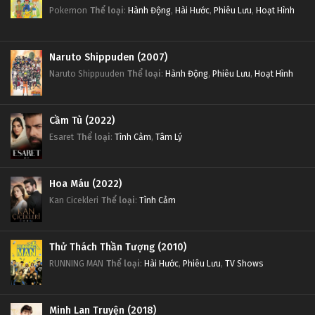
Pokemon
Thể loại
:
Hành Động
,
Hài Hước
,
Phiêu Lưu
,
Hoạt Hình
Naruto Shippuden (2007)
Naruto Shippuuden
Thể loại
:
Hành Động
,
Phiêu Lưu
,
Hoạt Hình
Cầm Tù (2022)
Esaret
Thể loại
:
Tình Cảm
,
Tâm Lý
Hoa Máu (2022)
Kan Cicekleri
Thể loại
:
Tình Cảm
Thử Thách Thần Tượng (2010)
RUNNING MAN
Thể loại
:
Hài Hước
,
Phiêu Lưu
,
TV Shows
Minh Lan Truyện (2018)