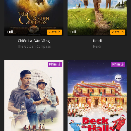
Full
Full
Vietsub
Vietsub
Chiếc La Bàn Vàng
Heidi
The Golden Compass
Heidi
Phim lẻ
Phim lẻ