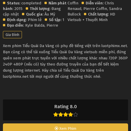
Status:
completed
Năm phát
Coffin
Diễn viên:
Chris
hành:
2015
Thời lượng:
Đang
Renaud
,
Pierre Coffin
,
Sandra
cập nhật
Quốc gia:
Âu Mỹ
Bullock
Chất lượng:
HD
Định dạng:
Phim lẻ
Số tập:
1
Vietsub + Thuyết Minh
Đạo diễn:
Kyle Balda
,
Pierre
Gia Đình
Xem phim Tiểu Quái Da Vàng có phụ đề tiếng việt trên luotphimx.net.
Bạn cũng có thể tải xuống Tiểu Quái Da Vàng vietsub miễn phí, đừng
quên xem phát trực tuyến với nhiều chất lượng khác nhau 720P 360P
240P 480P (nếu có) tùy theo đường truyền của bạn để tiết kiệm
dung lượng internet. Hãy chia sẻ Tiểu Quái Da Vàng trên
luotphimx.net tới mọi người để cùng thưởng thức nhé.
Rating 8.0
Xem Phim