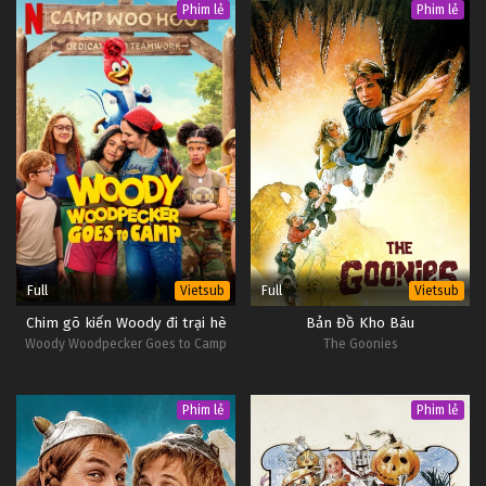
Phim lẻ
Phim lẻ
Full
Full
Vietsub
Vietsub
Chim gõ kiến Woody đi trại hè
Bản Đồ Kho Báu
Woody Woodpecker Goes to Camp
The Goonies
Phim lẻ
Phim lẻ