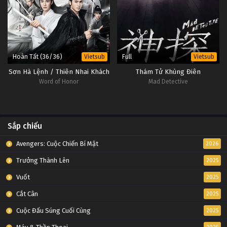
Hoàn Tất (36/36)
Full
Vietsub
Vietsub
Sơn Hà Lệnh / Thiên Nhai Khách
Thám Tử Khùng Điên
Word of Honor
Mad Detective
Sắp chiếu
Avengers: Cuộc Chiến Bí Mật
2026
Trưởng Thành Lên
2025
Vuốt
2025
Cắt Cân
2025
Cuộc Đấu Súng Cuối Cùng
2025