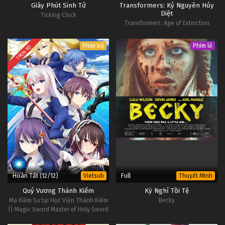
Giây Phút Sinh Tử
Transformers: Kỷ Nguyên Hủy
Diệt
Ticking Clock
Transformers: Age of Extinction
Phim bộ
Phim lẻ
TRỌN BỘ
Hoàn Tất (12/12)
Full
Vietsub
Thuyết Minh
Quỷ Vương Thánh Kiếm
Kỳ Nghỉ Tồi Tệ
Ma Kiếm Sư tại Học Viện Thánh Kiếm
Becky
|| Magic Sword Master of Holy Sword
School