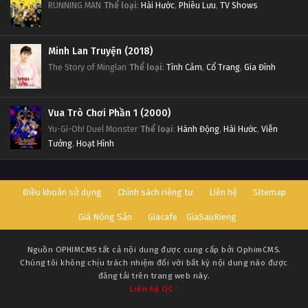
RUNNING MAN
Thể loại
:
Hài Hước
,
Phiêu Lưu
,
TV Shows
Minh Lan Truyện (2018)
The Story of Minglan
Thể loại
:
Tình Cảm
,
Cổ Trang
,
Gia Đình
Vua Trò Chơi Phần 1 (2000)
Yu-Gi-Oh! Duel Monster
Thể loại
:
Hành Động
,
Hài Hước
,
Viễn
Tưởng
,
Hoạt Hình
Điều khoản sử dụng
Chính sách riêng tư
Liên hệ
Sitemap
Giá Nông Sản
Giacafe
GiaSauRieng
Nguồn
OPHIMCMS
tất cả nội dung được cung cấp bởi OphimCMS.
Chúng tôi không chịu trách nhiệm đối với bất kỳ nội dung nào được
đăng tải trên trang web này.
Liên hệ QC :