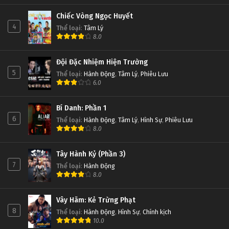
Chiếc Vòng Ngọc Huyết
4
Thể loại
:
Tâm Lý
8.0
Đội Đặc Nhiệm Hiện Trường
5
Thể loại
:
Hành Động
,
Tâm Lý
,
Phiêu Lưu
6.0
Bí Danh: Phần 1
6
Thể loại
:
Hành Động
,
Tâm Lý
,
Hình Sự
,
Phiêu Lưu
8.0
Tây Hành Kỷ (Phần 3)
7
Thể loại
:
Hành Động
8.0
Vây Hãm: Kẻ Trừng Phạt
8
Thể loại
:
Hành Động
,
Hình Sự
,
Chính kịch
10.0