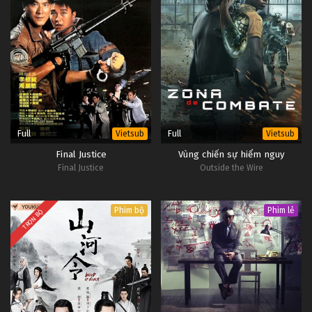
Full
Full
Vietsub
Vietsub
Final Justice
Vùng chiến sự hiểm nguy
Final Justice
Outside the Wire
Phim bộ
Phim lẻ
TRỌN BỘ