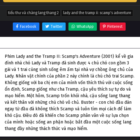
tiểu thư và chàng lang thang 2
lady and the tramp ii: scamp's adventure
Facebook
Twitter
WhatsApp
Pinterest
Thông tin phim Tiểu Thư Và Chàng Lang Thang 2
Phim Lady and the Tramp II: Scamp's Adventure (2001) kể về gia
đình nhà chó Lady và Tramp đã sinh được 4 chú chó con gồm 3
gái và 1 trai cùng sinh sống êm ấm tại nhà vợ chồng ông chủ của
Lady. Nhân vật chính của phần 2 này chính là chú chó trai Scamp.
Không giống với ba chị em của mình vốn thích thú với cuộc sống
ổn định, Scamp giống như cha Tramp, cậu yêu thích sự tự do và
mạo hiểm. Một hôm, Scamp trốn khỏi nhà, cậu sống lang thang
và kết thân với những chú chó vô chủ. Buster - con chó đầu đàn
ngay từ đầu đã không thích Scamp và luôn tìm mọi cách để làm
khó cậu. Điều đó đã khiến cho Scamp phân vân về sự lựa chọn
của mình: hoặc sống an phận hoặc bắt đầu một cuộc sống lang
thang đầy những thách thức và mạo hiểm.