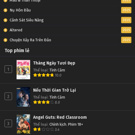
Máu & Thần Thoại
2025
Nụ Hôn Đầu
2025
Cảnh Sát Siêu Năng
2025
Altered
2025
Chuyện Xảy Ra Trên Đảo
2025
Top phim lẻ
Tháng Ngày Tươi Đẹp
1
Thể loại
:
Tình Cảm
10.0
Nếu Thời Gian Trở Lại
2
Thể loại
:
Tình Cảm
8.0
Angel Guts: Red Classroom
3
Thể loại
:
Chính kịch
,
Phim 18+
3.4