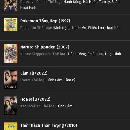
Detective Conan
Thể loại
:
Hành Động
,
Hài Hước
,
Tâm Lý
,
Bí ẩn
,
Hoạt Hình
Pokemon Tổng Hợp (1997)
Pokemon
Thể loại
:
Hành Động
,
Hài Hước
,
Phiêu Lưu
,
Hoạt Hình
Naruto Shippuden (2007)
Naruto Shippuuden
Thể loại
:
Hành Động
,
Phiêu Lưu
,
Hoạt Hình
Cầm Tù (2022)
Esaret
Thể loại
:
Tình Cảm
,
Tâm Lý
Hoa Máu (2022)
Kan Cicekleri
Thể loại
:
Tình Cảm
Thử Thách Thần Tượng (2010)