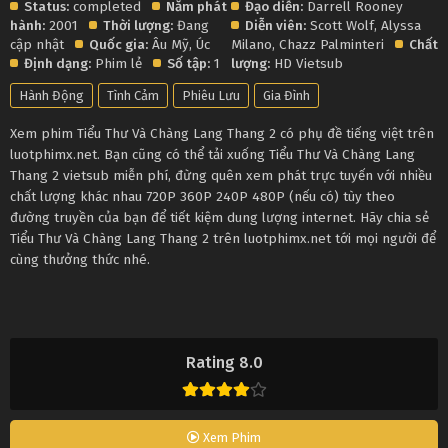
Status:
completed
Năm phát
Đạo diễn:
Darrell Rooney
hành:
2001
Thời lượng:
Đang
Diễn viên:
Scott Wolf
,
Alyssa
cập nhật
Quốc gia:
Âu Mỹ
,
Úc
Milano
,
Chazz Palminteri
Chất
Định dạng:
Phim lẻ
Số tập:
1
lượng:
HD Vietsub
Hành Động
Tình Cảm
Phiêu Lưu
Gia Đình
Xem phim Tiểu Thư Và Chàng Lang Thang 2 có phụ đề tiếng việt trên
luotphimx.net. Bạn cũng có thể tải xuống Tiểu Thư Và Chàng Lang
Thang 2 vietsub miễn phí, đừng quên xem phát trực tuyến với nhiều
chất lượng khác nhau 720P 360P 240P 480P (nếu có) tùy theo
đường truyền của bạn để tiết kiệm dung lượng internet. Hãy chia sẻ
Tiểu Thư Và Chàng Lang Thang 2 trên luotphimx.net tới mọi người để
cùng thưởng thức nhé.
Rating 8.0
Xem Phim