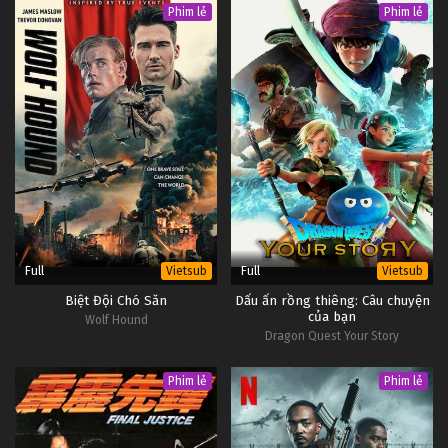
Phim lẻ
Phim lẻ
Full
Full
Vietsub
Vietsub
Biệt Đội Chó Săn
Dấu ấn rồng thiêng: Câu chuyện
của bạn
Wolf Hound
Dragon Quest Your Story
Phim lẻ
Phim lẻ