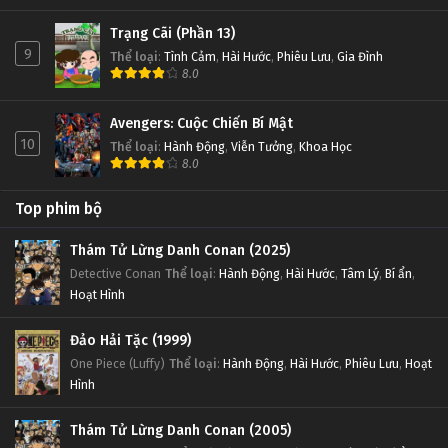
Trạng Cãi (Phần 13)
9
Thể loại
:
Tình Cảm
,
Hài Hước
,
Phiêu Lưu
,
Gia Đình
8.0
Avengers: Cuộc Chiến Bí Mật
10
Thể loại
:
Hành Động
,
Viễn Tưởng
,
Khoa Học
8.0
Top phim bộ
Thám Tử Lừng Danh Conan (2025)
Detective Conan
Thể loại
:
Hành Động
,
Hài Hước
,
Tâm Lý
,
Bí ẩn
,
Hoạt Hình
Đảo Hải Tặc (1999)
One Piece (Luffy)
Thể loại
:
Hành Động
,
Hài Hước
,
Phiêu Lưu
,
Hoạt
Hình
Thám Tử Lừng Danh Conan (2005)