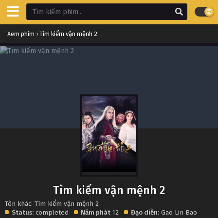
Xem phim
›
Tìm kiểm vận mệnh 2
Tìm kiểm vận mệnh 2
Tên khác: Tìm kiểm vận mệnh 2
Status:
completed
Năm phát
12
Đạo diễn:
Gao Lin Bao