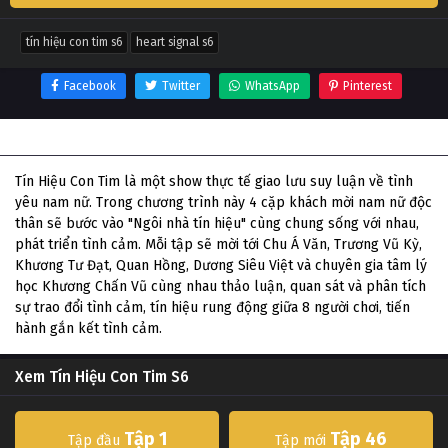
tín hiệu con tim s6
heart signal s6
Facebook
Twitter
WhatsApp
Pinterest
Thông tin phim Tín Hiệu Con Tim S6
Tín Hiệu Con Tim là một show thực tế giao lưu suy luận về tình
yêu nam nữ. Trong chương trình này 4 cặp khách mời nam nữ độc
thân sẽ bước vào "Ngôi nhà tín hiệu" cùng chung sống với nhau,
phát triển tình cảm. Mỗi tập sẽ mời tới Chu Á Văn, Trương Vũ Kỳ,
Khương Tư Đạt, Quan Hồng, Dương Siêu Việt và chuyên gia tâm lý
học Khương Chấn Vũ cùng nhau thảo luận, quan sát và phân tích
sự trao đổi tình cảm, tín hiệu rung động giữa 8 người chơi, tiến
hành gắn kết tình cảm.
Xem Tín Hiệu Con Tim S6
Tập 1
Tập 46
Tập đầu
Tập mới