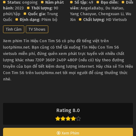
Status:
ongoing
Năm phát
Số tập:
49
Đạo diễn:
Diễn
hành:
2023
Thời lượng:
90
viên:
AngelaBaby
,
Du Haitao
,
phút/tập
Quốc gia:
Trung
Yang Chaoyue
,
Chengxuan Li
,
Wu
Quốc
Định dạng:
Phim bộ
Xin
Chất lượng:
HD Vietsub
Tình Cảm
TV Shows
Xem phim Tín Hiệu Con Tim S6 có phụ đề tiếng việt trên
luotphimx.net. Bạn cũng có thể tải xuống Tín Hiệu Con Tim S6
vietsub miễn phí, đừng quên xem phát trực tuyến với nhiều chất
lượng khác nhau 720P 360P 240P 480P (nếu có) tùy theo đường
truyền của bạn để tiết kiệm dung lượng internet. Hãy chia sẻ Tín Hiệu
Con Tim S6 trên luotphimx.net tới mọi người để cùng thưởng thức
nhé.
Rating 8.0
Xem Phim