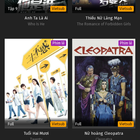
Tập 9
Full
Vietsub
Vietsub
Anh Ta Là Ai
Thiếu Nữ Lãng Mạn
Who Is He
The Romance of Forbidden Girls
Phim lẻ
Phim lẻ
Full
Full
Vietsub
Vietsub
Tuổi Hai Mươi
Nữ hoàng Cleopatra
Twenty
Cleopatra