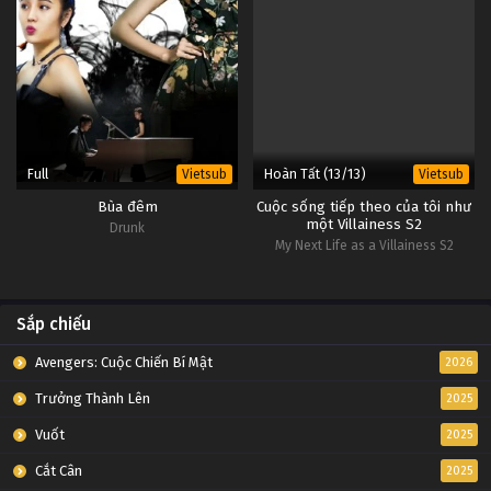
Full
Hoàn Tất (13/13)
Vietsub
Vietsub
Bùa đêm
Cuộc sống tiếp theo của tôi như
một Villainess S2
Drunk
My Next Life as a Villainess S2
Sắp chiếu
Avengers: Cuộc Chiến Bí Mật
2026
Trưởng Thành Lên
2025
Vuốt
2025
Cắt Cân
2025