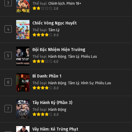
3
Thể loại
:
Chính kịch
,
Phim 18+
3.8
Chiếc Vòng Ngọc Huyết
4
Thể loại
:
Tâm Lý
8.0
Đội Đặc Nhiệm Hiện Trường
5
Thể loại
:
Hành Động
,
Tâm Lý
,
Phiêu Lưu
6.0
Bí Danh: Phần 1
6
Thể loại
:
Hành Động
,
Tâm Lý
,
Hình Sự
,
Phiêu Lưu
8.0
Tây Hành Kỷ (Phần 3)
7
Thể loại
:
Hành Động
8.0
Vây Hãm: Kẻ Trừng Phạt