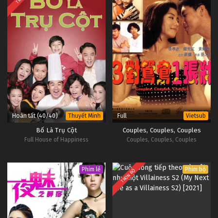
Hoàn tất (40/40)
Full
Thuyết Minh
Vietsub
Bố Là Trụ Cột
Couples, Couples, Couples
Full House of Happiness
Couples, Couples, Couples
Phim lẻ
Phim bộ
TRỌN BỘ