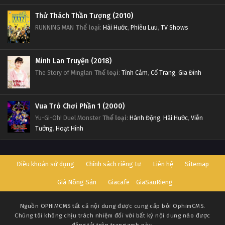
Thử Thách Thần Tượng (2010)
RUNNING MAN
Thể loại
:
Hài Hước
,
Phiêu Lưu
,
TV Shows
Minh Lan Truyện (2018)
The Story of Minglan
Thể loại
:
Tình Cảm
,
Cổ Trang
,
Gia Đình
Vua Trò Chơi Phần 1 (2000)
Yu-Gi-Oh! Duel Monster
Thể loại
:
Hành Động
,
Hài Hước
,
Viễn
Tưởng
,
Hoạt Hình
Điều khoản sử dụng
Chính sách riêng tư
Liên hệ
Sitemap
Giá Nông Sản
Giacafe
GiaSauRieng
Nguồn
OPHIMCMS
tất cả nội dung được cung cấp bởi OphimCMS.
Chúng tôi không chịu trách nhiệm đối với bất kỳ nội dung nào được