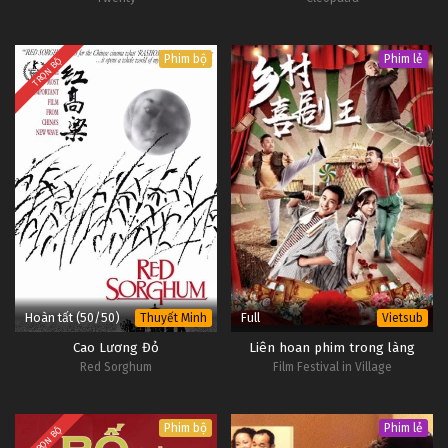
Phim bộ
Phim lẻ
TRỌN BỘ
Hoàn tất (50/50)
Full
Thuyết Minh
Vietsub
Cao Lương Đỏ
Liên hoan phim trong làng
Red Sorghum
Film Festival in Village
Phim bộ
Phim lẻ
TRỌN BỘ