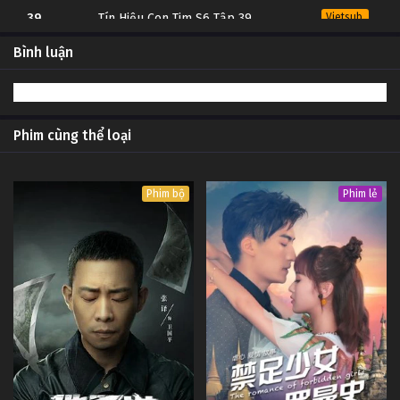
39
Tín Hiệu Con Tim S6 Tập 39
Vietsub
#1
Bình luận
38
Tín Hiệu Con Tim S6 Tập 38
Vietsub
#1
37
Tín Hiệu Con Tim S6 Tập 37
Vietsub
#1
Phim cùng thể loại
36
Tín Hiệu Con Tim S6 Tập 36
Vietsub
#1
Phim bộ
Phim lẻ
35
Tín Hiệu Con Tim S6 Tập 35
Vietsub
#1
34
Tín Hiệu Con Tim S6 Tập 34
Vietsub
#1
33
Tín Hiệu Con Tim S6 Tập 33
Vietsub
#1
32
Tín Hiệu Con Tim S6 Tập 32
Vietsub
#1