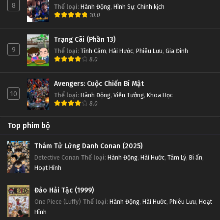
8
Thể loại
:
Hành Động
,
Hình Sự
,
Chính kịch
10.0
Trạng Cãi (Phần 13)
9
Thể loại
:
Tình Cảm
,
Hài Hước
,
Phiêu Lưu
,
Gia Đình
8.0
Avengers: Cuộc Chiến Bí Mật
10
Thể loại
:
Hành Động
,
Viễn Tưởng
,
Khoa Học
8.0
Top phim bộ
Thám Tử Lừng Danh Conan (2025)
Detective Conan
Thể loại
:
Hành Động
,
Hài Hước
,
Tâm Lý
,
Bí ẩn
,
Hoạt Hình
Đảo Hải Tặc (1999)
One Piece (Luffy)
Thể loại
:
Hành Động
,
Hài Hước
,
Phiêu Lưu
,
Hoạt
Hình