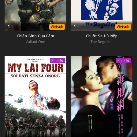
Full
Full
Vietsub
Vietsub
Chiến Binh Quả Cảm
Chuột Sa Hũ Nếp
Valiant One
The Beguiled
Phim lẻ
Phim lẻ