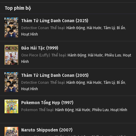
Top phim bộ
Thám Tử Lừng Danh Conan (2025)
Detective Conan
Thể loại
:
Hành Động
,
Hài Hước
,
Tâm Lý
,
Bí ẩn
,
Hoạt Hình
Đảo Hải Tặc (1999)
One Piece (Luffy)
Thể loại
:
Hành Động
,
Hài Hước
,
Phiêu Lưu
,
Hoạt
Hình
Thám Tử Lừng Danh Conan (2005)
Detective Conan
Thể loại
:
Hành Động
,
Hài Hước
,
Tâm Lý
,
Bí ẩn
,
Hoạt Hình
Pokemon Tổng Hợp (1997)
Pokemon
Thể loại
:
Hành Động
,
Hài Hước
,
Phiêu Lưu
,
Hoạt Hình
Naruto Shippuden (2007)