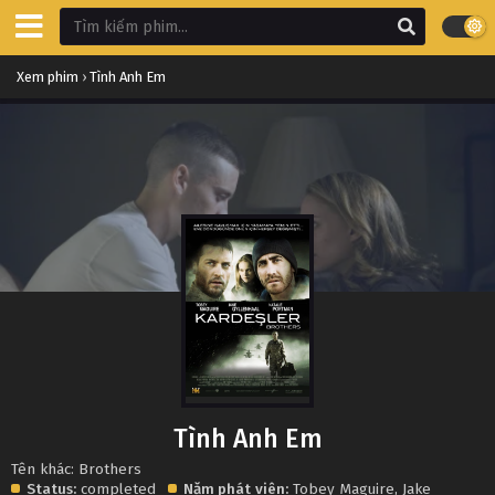
Xem phim
›
Tình Anh Em
Tình Anh Em
Tên khác: Brothers
Status:
completed
Năm phát
viên:
Tobey Maguire
,
Jake