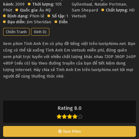
hành:
2009
Thời lượng:
105
Gyllenhaal
,
Natalie Portman
,
Phút
Quốc gia:
Âu Mỹ
Sam Shepard
Chất lượng:
HD
Định dạng:
Phim lẻ
Số tập:
1
Vietsub
Đạo diễn:
Jim Sheridan
Diễn
Chiến Tranh
Kinh Dị
Xem phim Tình Anh Em có phụ đề tiếng việt trên luotphimx.net. Bạn
cũng có thể tải xuống Tình Anh Em vietsub miễn phí, đừng quên
xem phát trực tuyến với nhiều chất lượng khác nhau 720P 360P 240P
480P (nếu có) tùy theo đường truyền của bạn để tiết kiệm dung
lượng internet. Hãy chia sẻ Tình Anh Em trên luotphimx.net tới mọi
người để cùng thưởng thức nhé.
Rating 8.0
Xem Phim