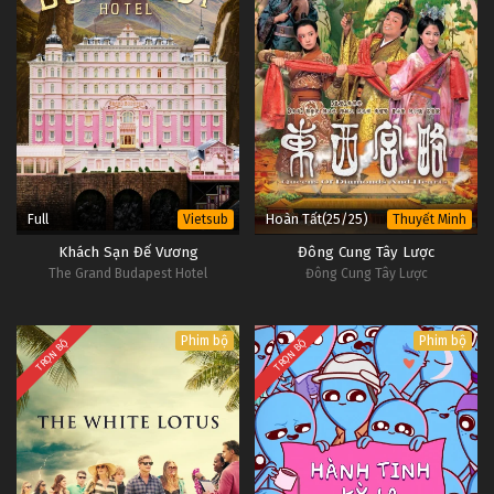
Full
Hoàn Tất(25/25)
Vietsub
Thuyết Minh
Khách Sạn Đế Vương
Đông Cung Tây Lược
The Grand Budapest Hotel
Đông Cung Tây Lược
Phim bộ
Phim bộ
TRỌN BỘ
TRỌN BỘ