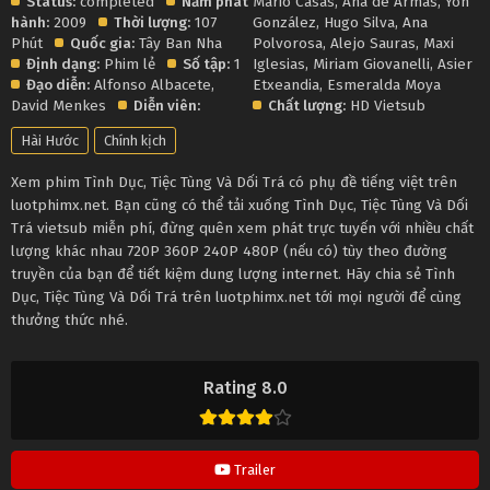
Status:
completed
Năm phát
Mario Casas
,
Ana de Armas
,
Yon
hành:
2009
Thời lượng:
107
González
,
Hugo Silva
,
Ana
Phút
Quốc gia:
Tây Ban Nha
Polvorosa
,
Alejo Sauras
,
Maxi
Định dạng:
Phim lẻ
Số tập:
1
Iglesias
,
Miriam Giovanelli
,
Asier
Đạo diễn:
Alfonso Albacete
,
Etxeandia
,
Esmeralda Moya
David Menkes
Diễn viên:
Chất lượng:
HD Vietsub
Hài Hước
Chính kịch
Xem phim Tình Dục, Tiệc Tùng Và Dối Trá có phụ đề tiếng việt trên
luotphimx.net. Bạn cũng có thể tải xuống Tình Dục, Tiệc Tùng Và Dối
Trá vietsub miễn phí, đừng quên xem phát trực tuyến với nhiều chất
lượng khác nhau 720P 360P 240P 480P (nếu có) tùy theo đường
truyền của bạn để tiết kiệm dung lượng internet. Hãy chia sẻ Tình
Dục, Tiệc Tùng Và Dối Trá trên luotphimx.net tới mọi người để cùng
thưởng thức nhé.
Rating 8.0
Trailer