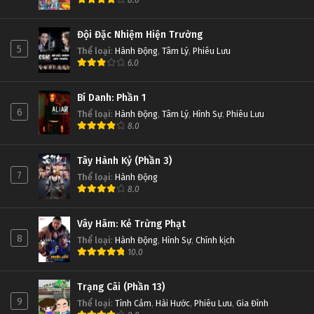
8.0
Đội Đặc Nhiệm Hiện Trường
5
Thể loại
:
Hành Động
,
Tâm Lý
,
Phiêu Lưu
6.0
Bí Danh: Phần 1
6
Thể loại
:
Hành Động
,
Tâm Lý
,
Hình Sự
,
Phiêu Lưu
8.0
Tây Hành Kỷ (Phần 3)
7
Thể loại
:
Hành Động
8.0
Vây Hãm: Kẻ Trừng Phạt
8
Thể loại
:
Hành Động
,
Hình Sự
,
Chính kịch
10.0
Trạng Cãi (Phần 13)
9
Thể loại
:
Tình Cảm
,
Hài Hước
,
Phiêu Lưu
,
Gia Đình