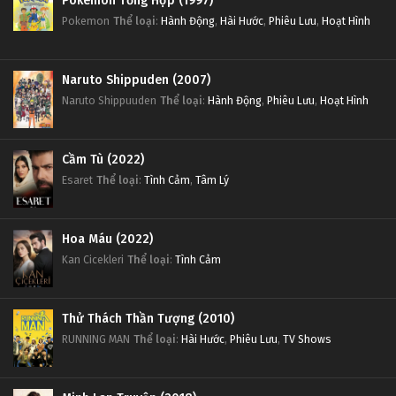
Pokemon Tổng Hợp (1997)
Pokemon
Thể loại
:
Hành Động
,
Hài Hước
,
Phiêu Lưu
,
Hoạt Hình
Naruto Shippuden (2007)
Naruto Shippuuden
Thể loại
:
Hành Động
,
Phiêu Lưu
,
Hoạt Hình
Cầm Tù (2022)
Esaret
Thể loại
:
Tình Cảm
,
Tâm Lý
Hoa Máu (2022)
Kan Cicekleri
Thể loại
:
Tình Cảm
Thử Thách Thần Tượng (2010)
RUNNING MAN
Thể loại
:
Hài Hước
,
Phiêu Lưu
,
TV Shows