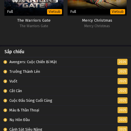
Full
Full
Vietsub
Vietsub
The Warriors Gate
Mercy Christmas
The Warriors Gate
Mercy Christmas
Sắp chiếu
Avengers: Cuộc Chiến Bí Mật
2026
Trưởng Thành Lên
2025
Vuốt
2025
Cắt Cân
2025
Cuộc Đấu Súng Cuối Cùng
2025
Máu & Thần Thoại
2025
Nụ Hôn Đầu
2025
Cảnh Sát Siêu Năng
2025