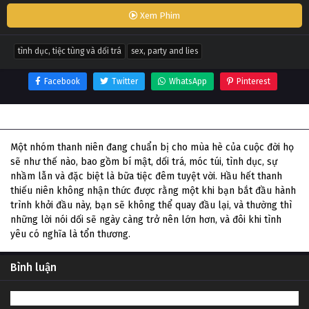
Xem Phim
tình dục, tiệc tùng và dối trá
sex, party and lies
Facebook
Twitter
WhatsApp
Pinterest
Thông tin phim Tình Dục, Tiệc Tùng Và Dối Trá
Một nhóm thanh niên đang chuẩn bị cho mùa hè của cuộc đời họ
sẽ như thế nào, bao gồm bí mật, dối trá, móc túi, tình dục, sự
nhầm lẫn và đặc biệt là bữa tiệc đêm tuyệt vời. Hầu hết thanh
thiếu niên không nhận thức được rằng một khi bạn bắt đầu hành
trình khởi đầu này, bạn sẽ không thể quay đầu lại, và thường thì
những lời nói dối sẽ ngày càng trở nên lớn hơn, và đôi khi tình
yêu có nghĩa là tổn thương.
Bình luận