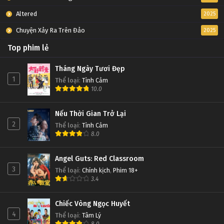
Altered
2025
Chuyện Xảy Ra Trên Đảo
2025
Top phim lẻ
Tháng Ngày Tươi Đẹp
1
Thể loại
:
Tình Cảm
10.0
Nếu Thời Gian Trở Lại
2
Thể loại
:
Tình Cảm
8.0
Angel Guts: Red Classroom
3
Thể loại
:
Chính kịch
,
Phim 18+
3.4
Chiếc Vòng Ngọc Huyết
4
Thể loại
:
Tâm Lý