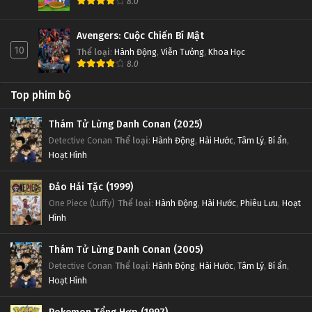
8.0
Avengers: Cuộc Chiến Bí Mật
10
Thể loại
:
Hành Động
,
Viễn Tưởng
,
Khoa Học
8.0
Top phim bộ
Thám Tử Lừng Danh Conan (2025)
Detective Conan
Thể loại
:
Hành Động
,
Hài Hước
,
Tâm Lý
,
Bí ẩn
,
Hoạt Hình
Đảo Hải Tặc (1999)
One Piece (Luffy)
Thể loại
:
Hành Động
,
Hài Hước
,
Phiêu Lưu
,
Hoạt
Hình
Thám Tử Lừng Danh Conan (2005)
Detective Conan
Thể loại
:
Hành Động
,
Hài Hước
,
Tâm Lý
,
Bí ẩn
,
Hoạt Hình