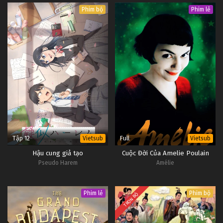
Phim bộ
Phim lẻ
Tập 12
Full
Vietsub
Vietsub
Hậu cung giả tạo
Cuộc Đời Của Amelie Poulain
Pseudo Harem
Amélie
Phim lẻ
Phim bộ
TRỌN BỘ