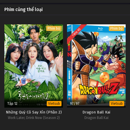
Phim cùng thể loại
Phim bộ
Phim bộ
TRỌN BỘ
Tập 12
97/97
Vietsub
Vietsub
Những Quý Cô Say Xỉn (Phần 2)
Dragon Ball Kai
Work Later, Drink Now (Season 2)
Dragon Ball Kai