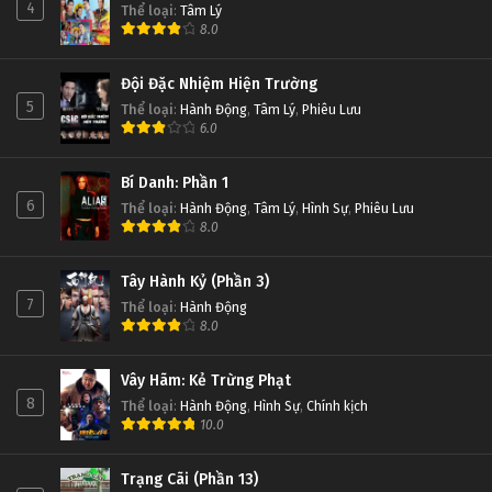
4
Thể loại
:
Tâm Lý
8.0
Đội Đặc Nhiệm Hiện Trường
5
Thể loại
:
Hành Động
,
Tâm Lý
,
Phiêu Lưu
6.0
Bí Danh: Phần 1
6
Thể loại
:
Hành Động
,
Tâm Lý
,
Hình Sự
,
Phiêu Lưu
8.0
Tây Hành Kỷ (Phần 3)
7
Thể loại
:
Hành Động
8.0
Vây Hãm: Kẻ Trừng Phạt
8
Thể loại
:
Hành Động
,
Hình Sự
,
Chính kịch
10.0
Trạng Cãi (Phần 13)