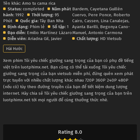
Tên khác: Amo tu cama rica
Status:
completed
Năm phát
Bardem
,
Cayetana Guillén
hành:
1992
Thời lượng:
95
Cuervo
,
Pere Ponce
,
Roberto
Phút
Quốc gia:
Tây Ban Nha
Cairo
,
Cassen
,
Lina Canalejas
,
Định dạng:
Phim lẻ
Số tập:
1
Ayanta Barilli
,
Begonya Cano-
Đạo diễn:
Emilio Martínez Lázaro
Manuel
,
Antonio Carmona
Diễn viên:
Ariadna Gil
,
Javier
Chất lượng:
HD Vietsub
Hài Hước
Xem phim Tôi yêu chiếc giường sang trọng của bạn có phụ đề tiếng
việt trên luotphimx.net. Bạn cũng có thể tải xuống Tôi yêu chiếc
giường sang trọng của bạn vietsub miễn phí, đừng quên xem phát
trực tuyến với nhiều chất lượng khác nhau 720P 360P 240P 480P
(nếu có) tùy theo đường truyền của bạn để tiết kiệm dung lượng
internet. Hãy chia sẻ Tôi yêu chiếc giường sang trọng của bạn trên
luotphimx.net tới mọi người để cùng thưởng thức nhé.
Rating 8.0