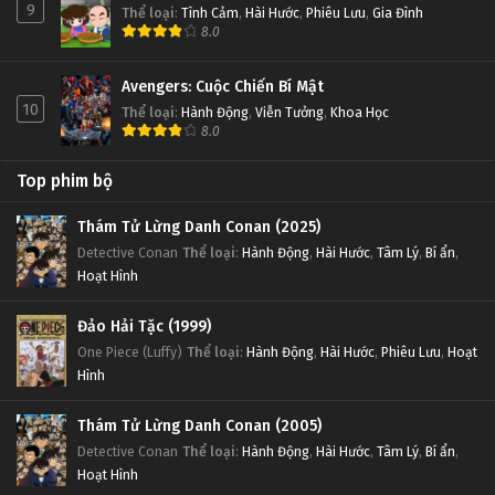
9
Thể loại
:
Tình Cảm
,
Hài Hước
,
Phiêu Lưu
,
Gia Đình
8.0
Avengers: Cuộc Chiến Bí Mật
10
Thể loại
:
Hành Động
,
Viễn Tưởng
,
Khoa Học
8.0
Top phim bộ
Thám Tử Lừng Danh Conan (2025)
Detective Conan
Thể loại
:
Hành Động
,
Hài Hước
,
Tâm Lý
,
Bí ẩn
,
Hoạt Hình
Đảo Hải Tặc (1999)
One Piece (Luffy)
Thể loại
:
Hành Động
,
Hài Hước
,
Phiêu Lưu
,
Hoạt
Hình
Thám Tử Lừng Danh Conan (2005)
Detective Conan
Thể loại
:
Hành Động
,
Hài Hước
,
Tâm Lý
,
Bí ẩn
,
Hoạt Hình