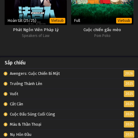
Hoàn tất (25/25)
Full
Vietsub
Vietsub
Phát Ngôn Viên Pháp Lý
Cuộc chiến gấu mèo
Speakers of Law
Pom Poko
Sắp chiếu
Avengers: Cuộc Chiến Bí Mật
2026
Trưởng Thành Lên
2025
Vuốt
2025
Cắt Cân
2025
Cuộc Đấu Súng Cuối Cùng
2025
Máu & Thần Thoại
2025
Nụ Hôn Đầu
2025