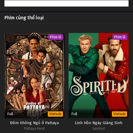
Phim cùng thể loại
Phim lẻ
Phim lẻ
Full
Full
Vietsub
Vietsub
Đêm Không Ngủ ở Pattaya
Linh Hồn Ngày Giáng Sinh
Pattaya Heat
Spirited