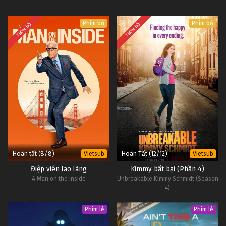
Phim bộ
Phim bộ
TRỌN BỘ
TRỌN BỘ
Hoàn tất (8/8)
Hoàn Tất (12/12)
Vietsub
Vietsub
Điệp viên lão làng
Kimmy bất bại (Phần 4)
A Man on the Inside
Unbreakable Kimmy Schmidt (Season
4)
Phim lẻ
Phim lẻ