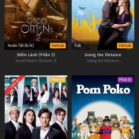
Hoàn Tất (6/6)
Full
Vietsub
Vietsub
Điểm Lành (Phần 2)
Going the Distance
Good Omens (Season 2)
Going the Distance
Phim bộ
Phim lẻ
TRỌN BỘ