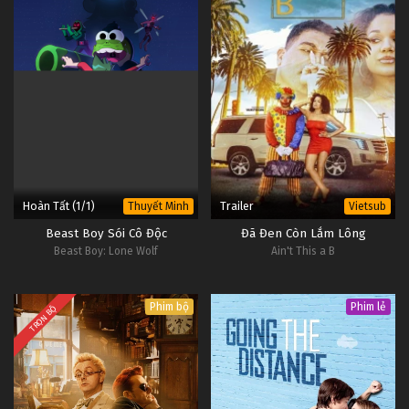
Hoàn Tất (1/1)
Trailer
Thuyết Minh
Vietsub
Beast Boy Sói Cô Độc
Đã Đen Còn Lắm Lông
Beast Boy: Lone Wolf
Ain't This a B
Phim bộ
Phim lẻ
TRỌN BỘ