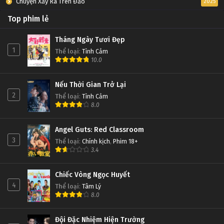
Chuyện Xảy Ra Trên Đảo
2025
Top phim lẻ
Tháng Ngày Tươi Đẹp
1
Thể loại
:
Tình Cảm
10.0
Nếu Thời Gian Trở Lại
2
Thể loại
:
Tình Cảm
8.0
Angel Guts: Red Classroom
3
Thể loại
:
Chính kịch
,
Phim 18+
3.4
Chiếc Vòng Ngọc Huyết
4
Thể loại
:
Tâm Lý
8.0
Đội Đặc Nhiệm Hiện Trường