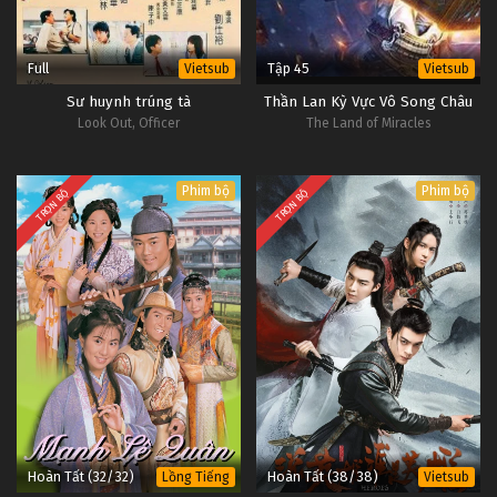
Full
Tập 45
Vietsub
Vietsub
Sư huynh trúng tà
Thần Lan Kỳ Vực Vô Song Châu
Look Out, Officer
The Land of Miracles
Phim bộ
Phim bộ
TRỌN BỘ
TRỌN BỘ
Hoàn Tất (32/32)
Hoàn Tất (38/38)
Lồng Tiếng
Vietsub