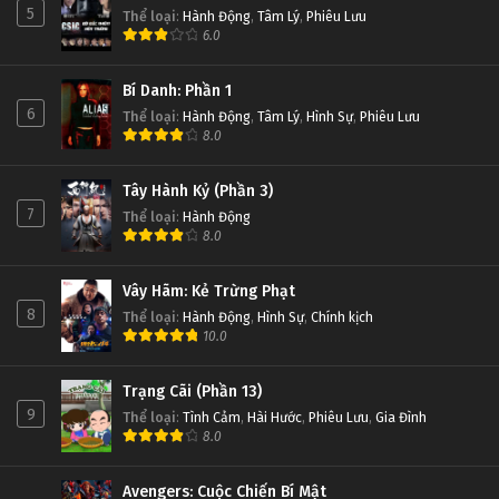
5
Thể loại
:
Hành Động
,
Tâm Lý
,
Phiêu Lưu
6.0
Bí Danh: Phần 1
6
Thể loại
:
Hành Động
,
Tâm Lý
,
Hình Sự
,
Phiêu Lưu
8.0
Tây Hành Kỷ (Phần 3)
7
Thể loại
:
Hành Động
8.0
Vây Hãm: Kẻ Trừng Phạt
8
Thể loại
:
Hành Động
,
Hình Sự
,
Chính kịch
10.0
Trạng Cãi (Phần 13)
9
Thể loại
:
Tình Cảm
,
Hài Hước
,
Phiêu Lưu
,
Gia Đình
8.0
Avengers: Cuộc Chiến Bí Mật