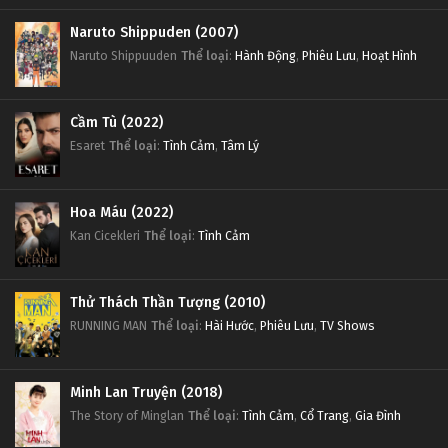
Naruto Shippuden (2007)
Naruto Shippuuden
Thể loại
:
Hành Động
,
Phiêu Lưu
,
Hoạt Hình
Cầm Tù (2022)
Esaret
Thể loại
:
Tình Cảm
,
Tâm Lý
Hoa Máu (2022)
Kan Cicekleri
Thể loại
:
Tình Cảm
Thử Thách Thần Tượng (2010)
RUNNING MAN
Thể loại
:
Hài Hước
,
Phiêu Lưu
,
TV Shows
Minh Lan Truyện (2018)
The Story of Minglan
Thể loại
:
Tình Cảm
,
Cổ Trang
,
Gia Đình