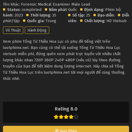
Tên khác: Forensic Medical Examiner Male Lead
Status:
completed
Năm phát
Quốc
Định dạng:
Phim bộ
hành:
2023
Thời lượng:
35
Số tập:
25
Đạo diễn:
Diễn
phút/tập
Quốc gia:
Trung
viên:
Chất lượng:
HD Vietsub
Võ Thuật
Hành Động
Xem phim Tống Từ Thiều Hoa Lục có phụ đề tiếng việt trên
luotphimx.net. Bạn cũng có thể tải xuống Tống Từ Thiều Hoa Lục
vietsub miễn phí, đừng quên xem phát trực tuyến với nhiều chất
lượng khác nhau 720P 360P 240P 480P (nếu có) tùy theo đường
truyền của bạn để tiết kiệm dung lượng internet. Hãy chia sẻ Tống
Từ Thiều Hoa Lục trên luotphimx.net tới mọi người để cùng thưởng
thức nhé.
Rating 8.0
Xem Phim