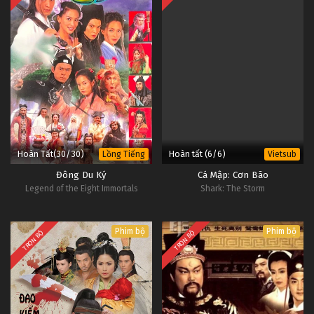
Hoàn Tất(30/30)
Hoàn tất (6/6)
Lồng Tiếng
Vietsub
Đông Du Ký
Cá Mập: Cơn Bão
Legend of the Eight Immortals
Shark: The Storm
Phim bộ
Phim bộ
TRỌN BỘ
TRỌN BỘ