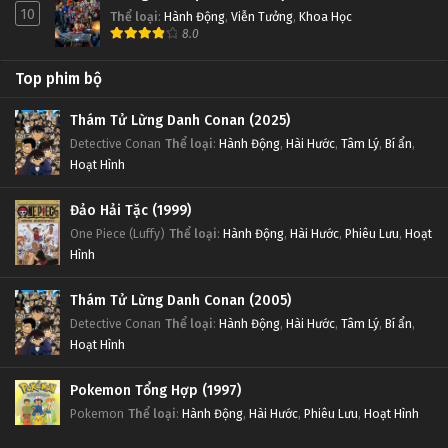
10
Thể loại
:
Hành Động
,
Viễn Tưởng
,
Khoa Học
8.0
Top phim bộ
Thám Tử Lừng Danh Conan (2025)
Detective Conan
Thể loại
:
Hành Động
,
Hài Hước
,
Tâm Lý
,
Bí ẩn
,
Hoạt Hình
Đảo Hải Tặc (1999)
One Piece (Luffy)
Thể loại
:
Hành Động
,
Hài Hước
,
Phiêu Lưu
,
Hoạt
Hình
Thám Tử Lừng Danh Conan (2005)
Detective Conan
Thể loại
:
Hành Động
,
Hài Hước
,
Tâm Lý
,
Bí ẩn
,
Hoạt Hình
Pokemon Tổng Hợp (1997)
Pokemon
Thể loại
:
Hành Động
,
Hài Hước
,
Phiêu Lưu
,
Hoạt Hình