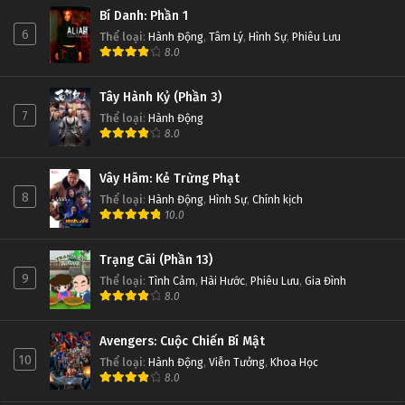
Bí Danh: Phần 1
6
Thể loại
:
Hành Động
,
Tâm Lý
,
Hình Sự
,
Phiêu Lưu
8.0
Tây Hành Kỷ (Phần 3)
7
Thể loại
:
Hành Động
8.0
Vây Hãm: Kẻ Trừng Phạt
8
Thể loại
:
Hành Động
,
Hình Sự
,
Chính kịch
10.0
Trạng Cãi (Phần 13)
9
Thể loại
:
Tình Cảm
,
Hài Hước
,
Phiêu Lưu
,
Gia Đình
8.0
Avengers: Cuộc Chiến Bí Mật
10
Thể loại
:
Hành Động
,
Viễn Tưởng
,
Khoa Học
8.0