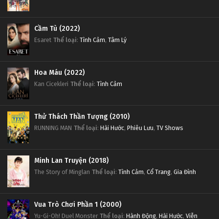
Cầm Tù (2022)
Esaret
Thể loại
:
Tình Cảm
,
Tâm Lý
Hoa Máu (2022)
Kan Cicekleri
Thể loại
:
Tình Cảm
Thử Thách Thần Tượng (2010)
RUNNING MAN
Thể loại
:
Hài Hước
,
Phiêu Lưu
,
TV Shows
Minh Lan Truyện (2018)
The Story of Minglan
Thể loại
:
Tình Cảm
,
Cổ Trang
,
Gia Đình
Vua Trò Chơi Phần 1 (2000)
Yu-Gi-Oh! Duel Monster
Thể loại
:
Hành Động
,
Hài Hước
,
Viễn