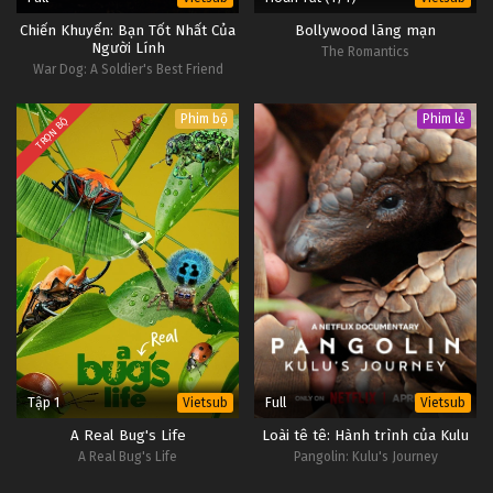
Chiến Khuyển: Bạn Tốt Nhất Của
Bollywood lãng mạn
Người Lính
The Romantics
War Dog: A Soldier's Best Friend
Phim bộ
Phim lẻ
TRỌN BỘ
Tập 1
Full
Vietsub
Vietsub
A Real Bug's Life
Loài tê tê: Hành trình của Kulu
A Real Bug's Life
Pangolin: Kulu's Journey