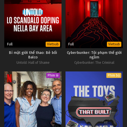
Full
Full
Vietsub
Vietsub
Bí mật giới thể thao: Bê bối
Cyberbunker: Tội phạm thế giới
Balco
ngầm
Untold: Hall of Shame
Cyberbunker: The Criminal
Underworld
Phim lẻ
Phim bộ