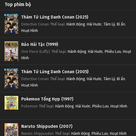
Top phim bộ
Thám Tử Lừng Danh Conan (2025)
Detective Conan
Thể loại
:
Hành Động
,
Hài Hước
,
Tâm Lý
,
Bí ẩn
,
Hoạt Hình
Đảo Hải Tặc (1999)
One Piece (Luffy)
Thể loại
:
Hành Động
,
Hài Hước
,
Phiêu Lưu
,
Hoạt
Hình
Thám Tử Lừng Danh Conan (2005)
Detective Conan
Thể loại
:
Hành Động
,
Hài Hước
,
Tâm Lý
,
Bí ẩn
,
Hoạt Hình
Pokemon Tổng Hợp (1997)
Pokemon
Thể loại
:
Hành Động
,
Hài Hước
,
Phiêu Lưu
,
Hoạt Hình
Naruto Shippuden (2007)
Naruto Shippuuden
Thể loại
:
Hành Động
,
Phiêu Lưu
,
Hoạt Hình