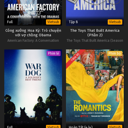
Full
Tập 8
Vietsub
Vietsub
Công xưởng Hoa Kỳ: Trò chuyện
The Toys That Built America
với vợ chồng Obama
(Phần 2)
American Factory: A Conversation
The Toys That Built America (Season
with the Obamas
2)
Phim lẻ
Phim bộ
TRỌN BỘ
Full
Hoàn Tất (4/4)
Vietsub
Vietsub