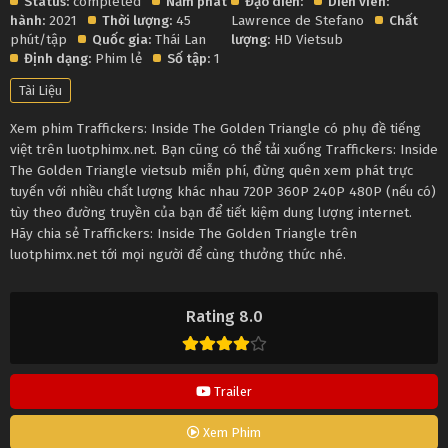
Status:
completed
Năm phát
Đạo diễn:
Diễn viên:
hành:
2021
Thời lượng:
45
Lawrence de Stefano
Chất
phút/tập
Quốc gia:
Thái Lan
lượng:
HD Vietsub
Định dạng:
Phim lẻ
Số tập:
1
Tài Liệu
Xem phim Traffickers: Inside The Golden Triangle có phụ đề tiếng
việt trên luotphimx.net. Bạn cũng có thể tải xuống Traffickers: Inside
The Golden Triangle vietsub miễn phí, đừng quên xem phát trực
tuyến với nhiều chất lượng khác nhau 720P 360P 240P 480P (nếu có)
tùy theo đường truyền của bạn để tiết kiệm dung lượng internet.
Hãy chia sẻ Traffickers: Inside The Golden Triangle trên
luotphimx.net tới mọi người để cùng thưởng thức nhé.
Rating 8.0
Trailer
Xem Phim