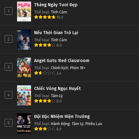
Tháng Ngày Tươi Đẹp
1
Thể loại
:
Tình Cảm
10.0
Nếu Thời Gian Trở Lại
2
Thể loại
:
Tình Cảm
8.0
Angel Guts: Red Classroom
3
Thể loại
:
Chính kịch
,
Phim 18+
3.4
Chiếc Vòng Ngọc Huyết
4
Thể loại
:
Tâm Lý
8.0
Đội Đặc Nhiệm Hiện Trường
5
Thể loại
:
Hành Động
,
Tâm Lý
,
Phiêu Lưu
6.0