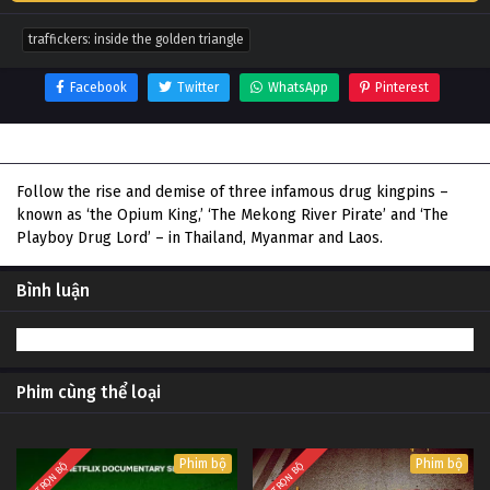
traffickers: inside the golden triangle
Facebook
Twitter
WhatsApp
Pinterest
Thông tin phim Traffickers: Inside The Golden Triangle
Follow the rise and demise of three infamous drug kingpins –
known as ‘the Opium King,’ ‘The Mekong River Pirate’ and ‘The
Playboy Drug Lord’ – in Thailand, Myanmar and Laos.
Bình luận
Phim cùng thể loại
Phim bộ
Phim bộ
TRỌN BỘ
TRỌN BỘ