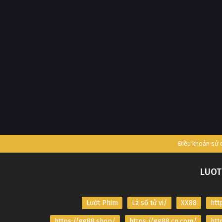
Điều khoản sử
LUOT
Lướt Phim
Lá số tử vi/
XX88
htt
https://gg88.shop/
https://gg88.cn.com/
htt