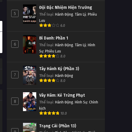
Đội Đặc Nhiệm Hiện Trường
5
Thể loại
:
Hành Động
,
Tâm Lý
,
Phiêu
Lưu
6.0
Bí Danh: Phần 1
6
Thể loại
:
Hành Động
,
Tâm Lý
,
Hình
Sự
,
Phiêu Lưu
8.0
Tây Hành Kỷ (Phần 3)
7
Thể loại
:
Hành Động
8.0
Vây Hãm: Kẻ Trừng Phạt
8
Thể loại
:
Hành Động
,
Hình Sự
,
Chính
kịch
10.0
Trạng Cãi (Phần 13)