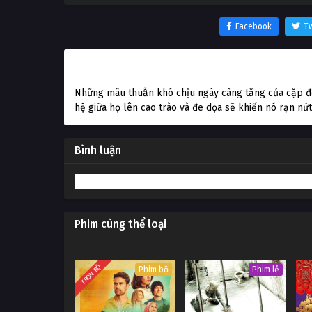
Facebook
Tw
Thông tin phim Trái tim hỡi, tôi nên đi đâu?
Những mâu thuẫn khó chịu ngày càng tăng của cặp đô
hệ giữa họ lên cao trào và đe dọa sẽ khiến nó rạn nứt
Bình luận
Phim cùng thể loại
TRỌN BỘ
Phim bộ
Phim lẻ