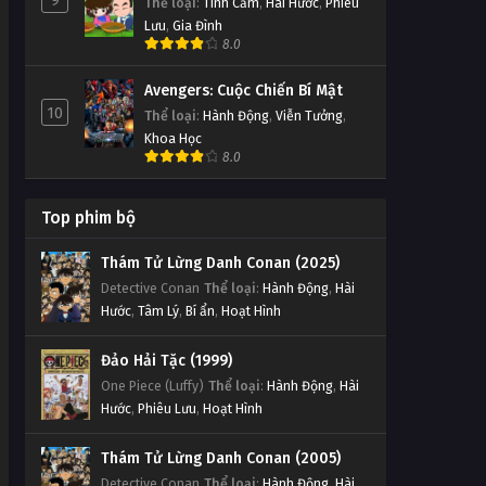
9
Thể loại
:
Tình Cảm
,
Hài Hước
,
Phiêu
Lưu
,
Gia Đình
8.0
Avengers: Cuộc Chiến Bí Mật
10
Thể loại
:
Hành Động
,
Viễn Tưởng
,
Khoa Học
8.0
Top phim bộ
Thám Tử Lừng Danh Conan (2025)
Detective Conan
Thể loại
:
Hành Động
,
Hài
Hước
,
Tâm Lý
,
Bí ẩn
,
Hoạt Hình
Đảo Hải Tặc (1999)
One Piece (Luffy)
Thể loại
:
Hành Động
,
Hài
Hước
,
Phiêu Lưu
,
Hoạt Hình
Thám Tử Lừng Danh Conan (2005)
Detective Conan
Thể loại
:
Hành Động
,
Hài