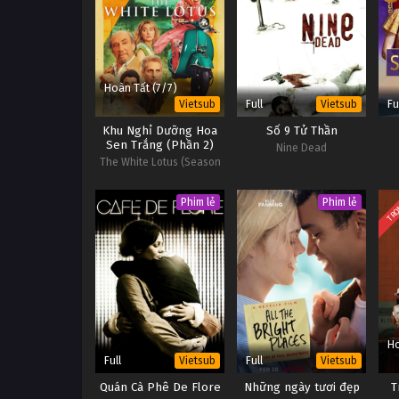
Hoàn Tất (7/7)
Full
Fu
Vietsub
Vietsub
Khu Nghỉ Dưỡng Hoa
Số 9 Tử Thần
Sen Trắng (Phần 2)
Nine Dead
The White Lotus (Season
2)
TRỌ
Phim lẻ
Phim lẻ
Ho
Full
Full
Vietsub
Vietsub
Quán Cà Phê De Flore
Những ngày tươi đẹp
T