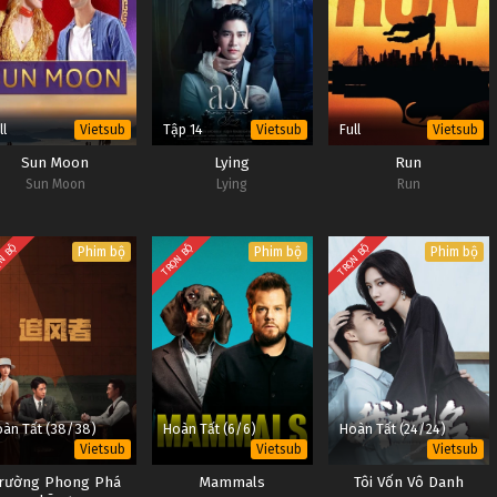
ll
Tập 14
Full
Vietsub
Vietsub
Vietsub
Sun Moon
Lying
Run
Sun Moon
Lying
Run
N BỘ
TRỌN BỘ
TRỌN BỘ
Phim bộ
Phim bộ
Phim bộ
àn Tất (38/38)
Hoàn Tất (6/6)
Hoàn Tất (24/24)
Vietsub
Vietsub
Vietsub
rường Phong Phá
Mammals
Tôi Vốn Vô Danh