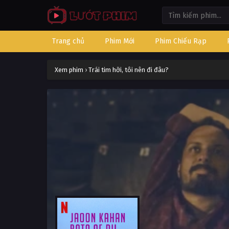
Trang chủ
Phim Mới
Phim Chiếu Rạp
Xem phim
›
Trái tim hỡi, tôi nên đi đâu?