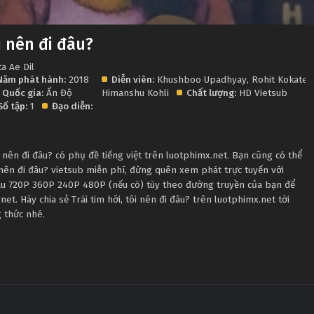
ôi nên đi đâu?
a Ae Dil
Năm phát hành:
2018
Diễn viên:
Khushboo Upadhyay
,
Rohit Kokate
,
Quốc gia:
Ấn Độ
Himanshu Kohli
Chất lượng:
HD Vietsub
Số tập:
1
Đạo diễn:
i nên đi đâu? có phụ đề tiếng việt trên luotphimx.net. Bạn cũng có thể
ôi nên đi đâu? vietsub miễn phí, đừng quên xem phát trực tuyến với
au 720P 360P 240P 480P (nếu có) tùy theo đường truyền của bạn để
net. Hãy chia sẻ Trái tim hỡi, tôi nên đi đâu? trên luotphimx.net tới
 thức nhé.