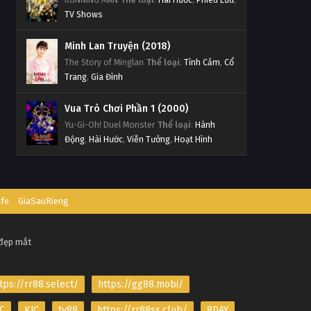
TV Shows
Minh Lan Truyện (2018)
The Story of Minglan
Thể loại
:
Tình Cảm
,
Cổ
Trang
,
Gia Đình
Vua Trò Chơi Phần 1 (2000)
Yu-Gi-Oh! Duel Monster
Thể loại
:
Hành
Động
,
Hài Hước
,
Viễn Tưởng
,
Hoạt Hình
afe
GiaSauRieng
 đẹp mắt
tps://rr88.select/
https://gg88.mobi/
C
KJC
tv88
https://rr88ss.club/
8DAY