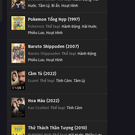
Hước
,
Tâm Lý
,
Bí ẩn
,
Hoạt Hình
Pokemon Tổng Hợp (1997)
Pokemon
Thể loại
:
Hành Động
,
Hài Hước
,
Phiêu Lưu
,
Hoạt Hình
Naruto Shippuden (2007)
Naruto Shippuuden
Thể loại
:
Hành Động
,
Phiêu Lưu
,
Hoạt Hình
Cầm Tù (2022)
Esaret
Thể loại
:
Tình Cảm
,
Tâm Lý
Hoa Máu (2022)
Kan Cicekleri
Thể loại
:
Tình Cảm
Thử Thách Thần Tượng (2010)
RUNNING MAN
Thể loại
:
Hài Hước
,
Phiêu Lưu
,