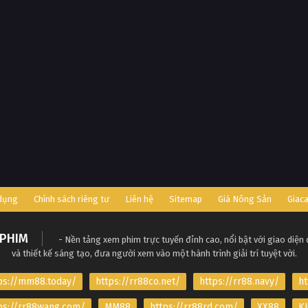
 dụng
Chính sách riêng tư
Liên hệ
Sitemap
Giá Nông Sản
Giac
PHIM
- Nền tảng xem phim trực tuyến đỉnh cao, nổi bật với giao diện
và thiết kế sáng tạo, đưa người xem vào một hành trình giải trí tuyệt vời.
ps://mm88.today/
https://rr88co.net/
https://rr88.navy/
ht
ps://rr88wang.com/
MM88
https://rr88rd.com/
XX88
KJ