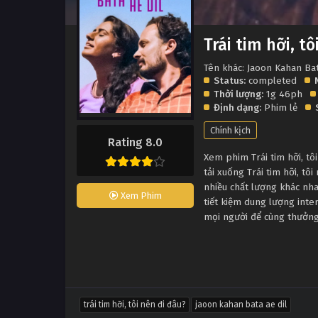
Trái tim hỡi, t
Tên khác: Jaoon Kahan Bat
Status:
completed
Thời lượng:
1g 46ph
Định dạng:
Phim lẻ
Chính kịch
Rating 8.0
Xem phim Trái tim hỡi, tô
tải xuống Trái tim hỡi, t
nhiều chất lượng khác nh
Xem Phim
tiết kiệm dung lượng inter
mọi người để cùng thưởng
trái tim hỡi, tôi nên đi đâu?
jaoon kahan bata ae dil