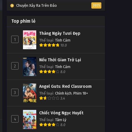
Chuyện Xảy Ra Trên Đảo
2025
Top phim lẻ
Tháng Ngày Tươi Đẹp
1
Thể loại
:
Tình Cảm
10.0
Nếu Thời Gian Trở Lại
2
Thể loại
:
Tình Cảm
8.0
Angel Guts: Red Classroom
3
Thể loại
:
Chính kịch
,
Phim 18+
3.4
Chiếc Vòng Ngọc Huyết
4
Thể loại
:
Tâm Lý
8.0