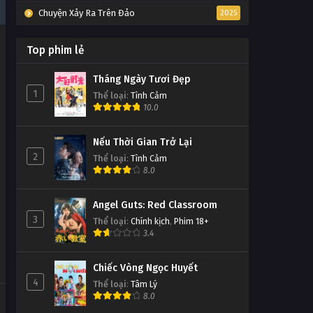
Chuyện Xảy Ra Trên Đảo
2025
Top phim lẻ
Tháng Ngày Tươi Đẹp
1
Thể loại
:
Tình Cảm
10.0
Nếu Thời Gian Trở Lại
2
Thể loại
:
Tình Cảm
8.0
Angel Guts: Red Classroom
3
Thể loại
:
Chính kịch
,
Phim 18+
3.4
Chiếc Vòng Ngọc Huyết
4
Thể loại
:
Tâm Lý
8.0