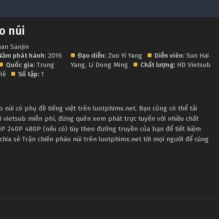
o núi
an Sanjin
Năm phát hành:
2016
Đạo diễn:
Zuo Yi Yang
Diễn viên:
Sun Hai
Quốc gia:
Trung
Yang
,
Li Dong Ming
Chất lượng:
HD Vietsub
 lẻ
Số tập:
1
núi có phụ đề tiếng việt trên luotphimx.net. Bạn cũng có thể tải
i vietsub miễn phí, đừng quên xem phát trực tuyến với nhiều chất
P 240P 480P (nếu có) tùy theo đường truyền của bạn để tiết kiệm
chia sẻ Trận chiến pháo núi trên luotphimx.net tới mọi người để cùng