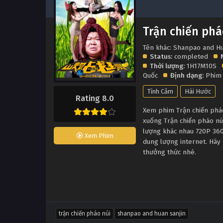
Trận chiến phá
Tên khác: Shanpao and Hu
Status:
completed
Thời lượng:
1H17M10S
Quốc
Định dạng:
Phim
Tình Cảm
Hài Hước
Rating 8.0
Xem phim Trận chiến pháo 
xuống Trận chiến pháo nú
lượng khác nhau 720P 360
Xem Phim
dung lượng internet. Hãy 
thưởng thức nhé.
trận chiến pháo núi
shanpao and huan sanjin