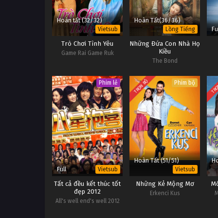
Hoàn tất (32/32)
Hoàn Tất(36/36)
Fu
Vietsub
Lồng Tiếng
Trò Chơi Tình Yêu
Những Đứa Con Nhà Họ
Kiều
Game Rai Game Ruk
The Bond
TRỌN BỘ
TRỌ
Phim lẻ
Phim bộ
Hoàn Tất (51/51)
Ho
Full
Vietsub
Vietsub
Tất cả đều kết thúc tốt
Những Kẻ Mộng Mơ
Mố
đẹp 2012
Erkenci Kus
M
All's well end's well 2012