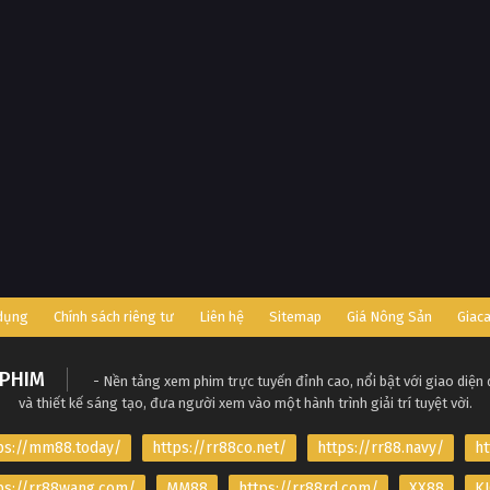
 dụng
Chính sách riêng tư
Liên hệ
Sitemap
Giá Nông Sản
Giac
PHIM
- Nền tảng xem phim trực tuyến đỉnh cao, nổi bật với giao diện
và thiết kế sáng tạo, đưa người xem vào một hành trình giải trí tuyệt vời.
ps://mm88.today/
https://rr88co.net/
https://rr88.navy/
ht
ps://rr88wang.com/
MM88
https://rr88rd.com/
XX88
KJ