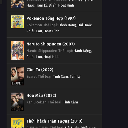
Hước
,
Tâm Lý
,
Bí ẩn
,
Hoạt Hình
Pokemon Tổng Hợp (1997)
Pokemon
Thể loại
:
Hành Động
,
Hài Hước
,
Phiêu Lưu
,
Hoạt Hình
Naruto Shippuden (2007)
Naruto Shippuuden
Thể loại
:
Hành Động
,
Phiêu Lưu
,
Hoạt Hình
Cầm Tù (2022)
Esaret
Thể loại
:
Tình Cảm
,
Tâm Lý
Hoa Máu (2022)
Kan Cicekleri
Thể loại
:
Tình Cảm
Thử Thách Thần Tượng (2010)
RUNNING MAN
Thể loại
:
Hài Hước
,
Phiêu Lưu
,