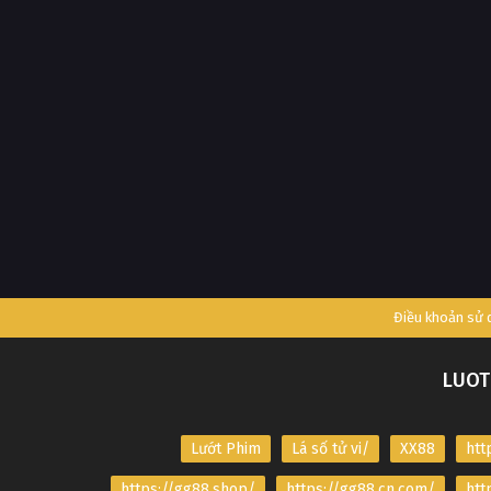
Điều khoản sử
LUOT
Lướt Phim
Lá số tử vi/
XX88
htt
https://gg88.shop/
https://gg88.cn.com/
htt