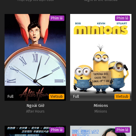
Phim lẻ
Phim lẻ
Full
Full
Vietsub
Vietsub
Ngoài Giờ
Minions
After Hours
Minions
Phim lẻ
Phim lẻ