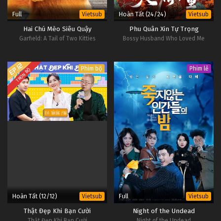
Full
Hoàn Tất (24/24)
Vietsub
Vietsub
Hai Chú Mèo Siêu Quậy
Phu Quân Xin Tự Trọng
Garfield: A Tail of Two Kitties
Bossy Husband Who Loved Me
Phim bộ
Phim lẻ
TRỌN BỘ
Hoàn Tất (12/12)
Full
Vietsub
Vietsub
Thật Đẹp Khi Bạn Cười
Night of the Undead
Thật Đẹp Khi Bạn Cười
Night of the Undead