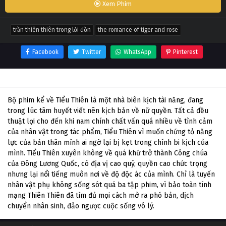
Xem Phim
trần thiên thiên trong lời đồn
the romance of tiger and rose
Facebook
Twitter
WhatsApp
Pinterest
Thông tin phim Trần Thiên Thiên Trong Lời Đồn
Bộ phim kể về Tiểu Thiên là một nhà biên kịch tài năng, đang
trong lúc tâm huyết viết nên kịch bản về nữ quyền. Tất cả đều
thuật lợi cho đến khi nam chính chất vấn quá nhiều về tình cảm
của nhân vật trong tác phẩm, Tiểu Thiên vì muốn chứng tỏ năng
lực của bản thân mình ai ngờ lại bị kẹt trong chính bi kịch của
mình. Tiểu Thiên xuyên không về quá khứ trở thành Công chúa
của Đông Lương Quốc, có địa vị cao quý, quyền cao chức trọng
nhưng lại nổi tiếng muôn nơi về độ độc ác của mình. Chỉ là tuyến
nhân vật phụ không sống sót quá ba tập phim, vì bảo toàn tính
mạng Thiên Thiên đã tìm đủ mọi cách mở ra phó bản, dịch
chuyển nhân sinh, đảo ngược cuộc sống vô lý.