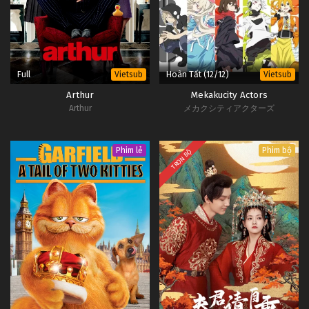
12
Trần Thiên Thiên Trong Lời Đồn Tập
Vietsub
#1
12
11
Trần Thiên Thiên Trong Lời Đồn Tập
Vietsub
Full
Hoàn Tất (12/12)
Vietsub
Vietsub
#1
11
Arthur
Mekakucity Actors
Arthur
メカクシティアクターズ
10
Trần Thiên Thiên Trong Lời Đồn Tập
Vietsub
#1
10
Phim lẻ
Phim bộ
TRỌN BỘ