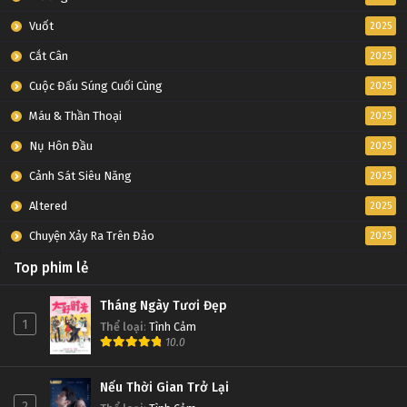
Vuốt
2025
Cắt Cân
2025
Cuộc Đấu Súng Cuối Cùng
2025
Máu & Thần Thoại
2025
Nụ Hôn Đầu
2025
Cảnh Sát Siêu Năng
2025
Altered
2025
Chuyện Xảy Ra Trên Đảo
2025
Top phim lẻ
Tháng Ngày Tươi Đẹp
1
Thể loại
:
Tình Cảm
10.0
Nếu Thời Gian Trở Lại
2