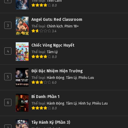
Thể loại
:
Tình Cảm
8.0
Angel Guts: Red Classroom
3
Thể loại
:
Chính kịch
,
Phim 18+
3.4
Chiếc Vòng Ngọc Huyết
4
Thể loại
:
Tâm Lý
8.0
Đội Đặc Nhiệm Hiện Trường
5
Thể loại
:
Hành Động
,
Tâm Lý
,
Phiêu Lưu
6.0
Bí Danh: Phần 1
6
Thể loại
:
Hành Động
,
Tâm Lý
,
Hình Sự
,
Phiêu Lưu
8.0
Tây Hành Kỷ (Phần 3)