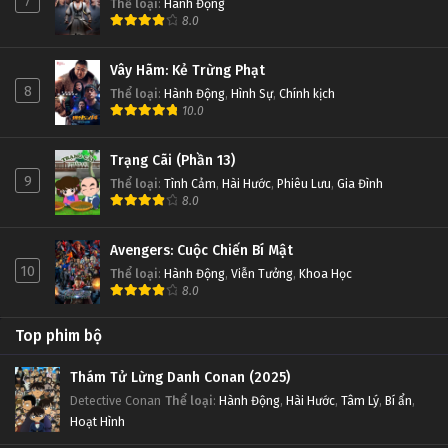
7
Thể loại
:
Hành Động
8.0
Vây Hãm: Kẻ Trừng Phạt
8
Thể loại
:
Hành Động
,
Hình Sự
,
Chính kịch
10.0
Trạng Cãi (Phần 13)
9
Thể loại
:
Tình Cảm
,
Hài Hước
,
Phiêu Lưu
,
Gia Đình
8.0
Avengers: Cuộc Chiến Bí Mật
10
Thể loại
:
Hành Động
,
Viễn Tưởng
,
Khoa Học
8.0
Top phim bộ
Thám Tử Lừng Danh Conan (2025)
Detective Conan
Thể loại
:
Hành Động
,
Hài Hước
,
Tâm Lý
,
Bí ẩn
,
Hoạt Hình