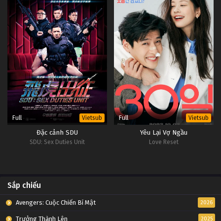
Full
Full
Vietsub
Vietsub
Đặc cảnh SDU
Yêu Lại Vợ Ngầu
SDU: Sex Duties Unit
Love Reset
Sắp chiếu
Avengers: Cuộc Chiến Bí Mật
2026
Trưởng Thành Lên
2025