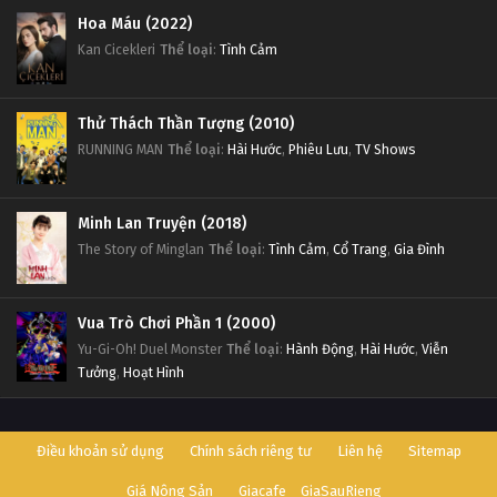
Hoa Máu (2022)
Kan Cicekleri
Thể loại
:
Tình Cảm
Thử Thách Thần Tượng (2010)
RUNNING MAN
Thể loại
:
Hài Hước
,
Phiêu Lưu
,
TV Shows
Minh Lan Truyện (2018)
The Story of Minglan
Thể loại
:
Tình Cảm
,
Cổ Trang
,
Gia Đình
Vua Trò Chơi Phần 1 (2000)
Yu-Gi-Oh! Duel Monster
Thể loại
:
Hành Động
,
Hài Hước
,
Viễn
Tưởng
,
Hoạt Hình
Điều khoản sử dụng
Chính sách riêng tư
Liên hệ
Sitemap
Giá Nông Sản
Giacafe
GiaSauRieng