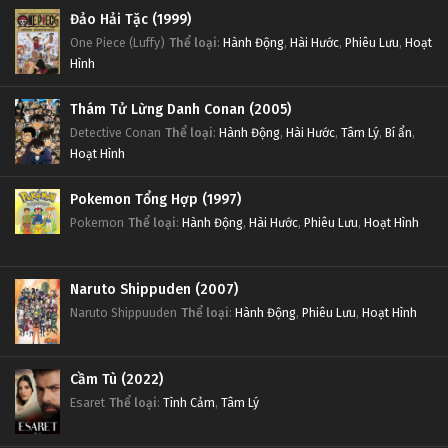
Đảo Hải Tặc (1999)
One Piece (Luffy)
Thể loại
:
Hành Động
,
Hài Hước
,
Phiêu Lưu
,
Hoạt
Hình
Thám Tử Lừng Danh Conan (2005)
Detective Conan
Thể loại
:
Hành Động
,
Hài Hước
,
Tâm Lý
,
Bí ẩn
,
Hoạt Hình
Pokemon Tổng Hợp (1997)
Pokemon
Thể loại
:
Hành Động
,
Hài Hước
,
Phiêu Lưu
,
Hoạt Hình
Naruto Shippuden (2007)
Naruto Shippuuden
Thể loại
:
Hành Động
,
Phiêu Lưu
,
Hoạt Hình
Cầm Tù (2022)
Esaret
Thể loại
:
Tình Cảm
,
Tâm Lý