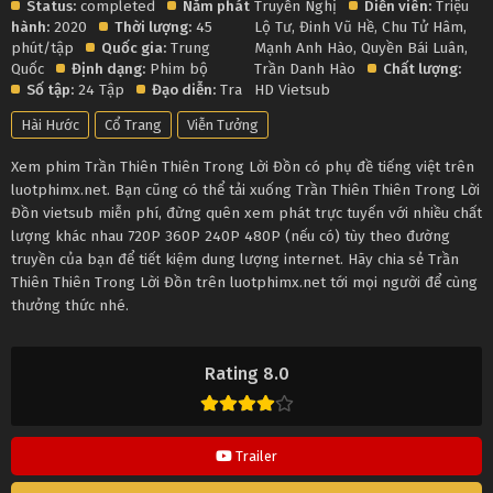
Status:
completed
Năm phát
Truyền Nghị
Diễn viên:
Triệu
hành:
2020
Thời lượng:
45
Lộ Tư
,
Đinh Vũ Hề
,
Chu Tử Hâm
,
phút/tập
Quốc gia:
Trung
Mạnh Anh Hào
,
Quyền Bái Luân
,
Quốc
Định dạng:
Phim bộ
Trần Danh Hào
Chất lượng:
Số tập:
24 Tập
Đạo diễn:
Tra
HD Vietsub
Hài Hước
Cổ Trang
Viễn Tưởng
Xem phim Trần Thiên Thiên Trong Lời Đồn có phụ đề tiếng việt trên
luotphimx.net. Bạn cũng có thể tải xuống Trần Thiên Thiên Trong Lời
Đồn vietsub miễn phí, đừng quên xem phát trực tuyến với nhiều chất
lượng khác nhau 720P 360P 240P 480P (nếu có) tùy theo đường
truyền của bạn để tiết kiệm dung lượng internet. Hãy chia sẻ Trần
Thiên Thiên Trong Lời Đồn trên luotphimx.net tới mọi người để cùng
thưởng thức nhé.
Rating 8.0
Trailer