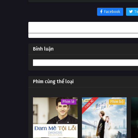
Facebook
Tw
Thông tin phim Trẻ có mẹ là hạnh phúc nhất
Bình luận
Phim cùng thể loại
TRỌN BỘ
Phim lẻ
Phim bộ