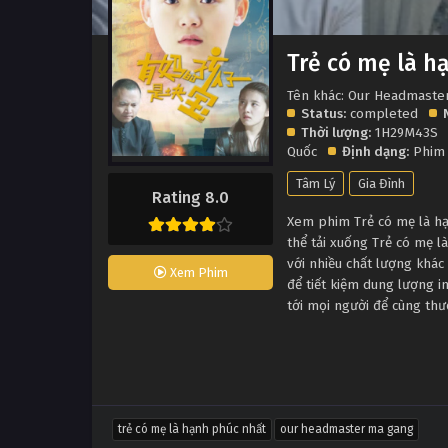
Trẻ có mẹ là h
Tên khác: Our Headmaste
Status:
completed
Thời lượng:
1H29M43S
Quốc
Định dạng:
Phim
Tâm Lý
Gia Đình
Rating 8.0
Xem phim Trẻ có mẹ là hạ
thể tải xuống Trẻ có mẹ 
với nhiều chất lượng khá
Xem Phim
để tiết kiệm dung lượng i
tới mọi người để cùng th
trẻ có mẹ là hạnh phúc nhất
our headmaster ma gang