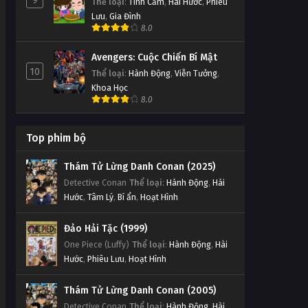
9
Thể loại
:
Tình Cảm
,
Hài Hước
,
Phiêu
Lưu
,
Gia Đình
8.0
Avengers: Cuộc Chiến Bí Mật
10
Thể loại
:
Hành Động
,
Viễn Tưởng
,
Khoa Học
8.0
Top phim bộ
Thám Tử Lừng Danh Conan (2025)
Detective Conan
Thể loại
:
Hành Động
,
Hài
Hước
,
Tâm Lý
,
Bí ẩn
,
Hoạt Hình
Đảo Hải Tặc (1999)
One Piece (Luffy)
Thể loại
:
Hành Động
,
Hài
Hước
,
Phiêu Lưu
,
Hoạt Hình
Thám Tử Lừng Danh Conan (2005)
Detective Conan
Thể loại
:
Hành Động
,
Hài