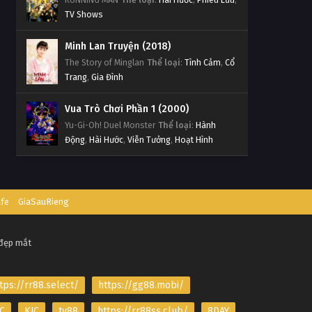
TV Shows
Minh Lan Truyện (2018)
The Story of Minglan
Thể loại
:
Tình Cảm
,
Cổ
Trang
,
Gia Đình
Vua Trò Chơi Phần 1 (2000)
Yu-Gi-Oh! Duel Monster
Thể loại
:
Hành
Động
,
Hài Hước
,
Viễn Tưởng
,
Hoạt Hình
afe
GiaSauRieng
 đẹp mắt
tps://rr88.select/
https://gg88.mobi/
C
KJC
tv88
https://rr88ss.club/
8DAY