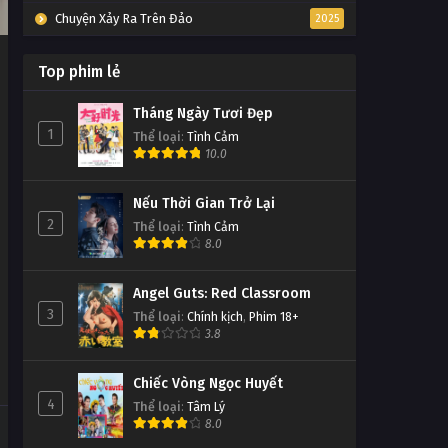
Chuyện Xảy Ra Trên Đảo
2025
Top phim lẻ
,
Tháng Ngày Tươi Đẹp
1
Thể loại
:
Tình Cảm
10.0
Nếu Thời Gian Trở Lại
2
Thể loại
:
Tình Cảm
8.0
Angel Guts: Red Classroom
3
Thể loại
:
Chính kịch
,
Phim 18+
3.8
Chiếc Vòng Ngọc Huyết
4
Thể loại
:
Tâm Lý
8.0