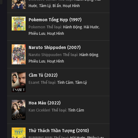
Hước
,
Tâm Lý
,
Bí ẩn
,
Hoạt Hình
Pokemon Tổng Hợp (1997)
Pokemon
Thể loại
:
Hành Động
,
Hài Hước
,
Phiêu Lưu
,
Hoạt Hình
Naruto Shippuden (2007)
Naruto Shippuuden
Thể loại
:
Hành Động
,
Phiêu Lưu
,
Hoạt Hình
Cầm Tù (2022)
Esaret
Thể loại
:
Tình Cảm
,
Tâm Lý
Hoa Máu (2022)
Kan Cicekleri
Thể loại
:
Tình Cảm
Thử Thách Thần Tượng (2010)
RUNNING MAN
Thể loại
:
Hài Hước
,
Phiêu Lưu
,