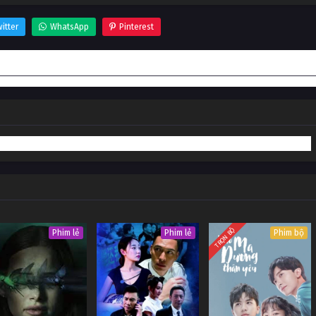
itter
WhatsApp
Pinterest
TRỌN BỘ
Phim lẻ
Phim lẻ
Phim bộ