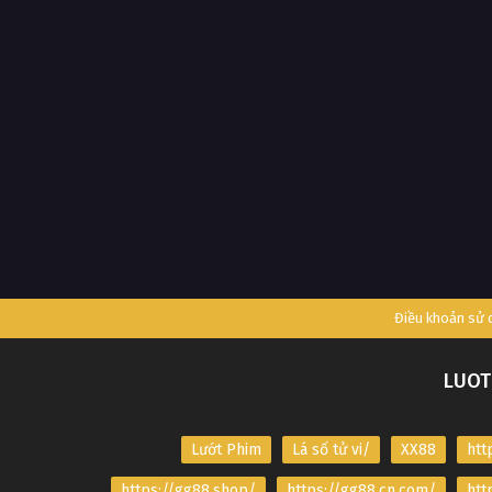
Điều khoản sử
LUOT
Lướt Phim
Lá số tử vi/
XX88
htt
https://gg88.shop/
https://gg88.cn.com/
htt