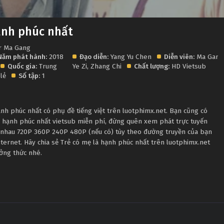
ạnh phúc nhất
r Ma Gang
Năm phát hành:
2018
Đạo diễn:
Yang Yu Chen
Diễn viên:
Ma Gang
Quốc gia:
Trung
Ye Zi
,
Zhang Chi
Chất lượng:
HD Vietsub
 lẻ
Số tập:
1
nh phúc nhất có phụ đề tiếng việt trên luotphimx.net. Bạn cũng có
là hạnh phúc nhất vietsub miễn phí, đừng quên xem phát trực tuyến
c nhau 720P 360P 240P 480P (nếu có) tùy theo đường truyền của bạn
nternet. Hãy chia sẻ Trẻ có mẹ là hạnh phúc nhất trên luotphimx.net
ưởng thức nhé.