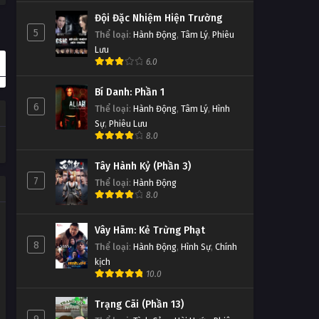
Đội Đặc Nhiệm Hiện Trường
5
Thể loại
:
Hành Động
,
Tâm Lý
,
Phiêu
Lưu
6.0
Bí Danh: Phần 1
6
Thể loại
:
Hành Động
,
Tâm Lý
,
Hình
Sự
,
Phiêu Lưu
8.0
Tây Hành Kỷ (Phần 3)
7
Thể loại
:
Hành Động
8.0
Vây Hãm: Kẻ Trừng Phạt
8
Thể loại
:
Hành Động
,
Hình Sự
,
Chính
kịch
10.0
Trạng Cãi (Phần 13)