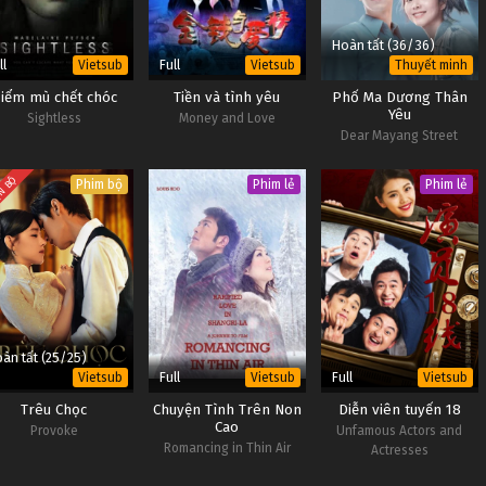
Hoàn tất (36/36)
ll
Full
Vietsub
Vietsub
Thuyết minh
iểm mù chết chóc
Tiền và tình yêu
Phố Ma Dương Thân
Yêu
Sightless
Money and Love
Dear Mayang Street
N BỘ
Phim bộ
Phim lẻ
Phim lẻ
àn tất (25/25)
Full
Full
Vietsub
Vietsub
Vietsub
Trêu Chọc
Chuyện Tình Trên Non
Diễn viên tuyến 18
Cao
Provoke
Unfamous Actors and
Romancing in Thin Air
Actresses