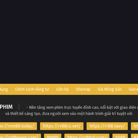
 dụng
Chính sách riêng tư
Liên hệ
Sitemap
Giá Nông Sản
Giac
PHIM
- Nền tảng xem phim trực tuyến đỉnh cao, nổi bật với giao diện
và thiết kế sáng tạo, đưa người xem vào một hành trình giải trí tuyệt vời.
ps://mm88.today/
https://rr88co.net/
https://rr88.navy/
ht
ps://rr88wang.com/
MM88
https://rr88rd.com/
XX88
KJ