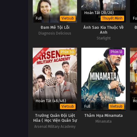
Hoàn Tất (20/20)
Full
Fu
Vietsub
Thuyết Minh
Đam Mê Tội Lỗi
Ánh Sao Kia Thuộc Về
Đ
Anh
Diagnosis Delicious
Starlight
TRỌN BỘ
TRỌ
Phim bộ
Phim lẻ
Hoàn Tất (48/48)
Ho
Full
Vietsub
Vietsub
Trường Quân Đội Liệt
Thảm Họa Minamata
Hỏa ( Học Viện Quân Sự
Minamata
Liệt Hỏa )
Arsenal Military Academy