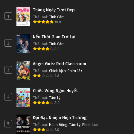
Tháng Ngày Tươi Đẹp
1
Thể loại
:
Tình Cảm
10.0
Nếu Thời Gian Trở Lại
2
Thể loại
:
Tình Cảm
8.0
Angel Guts: Red Classroom
3
Thể loại
:
Chính kịch
,
Phim 18+
3.8
Chiếc Vòng Ngọc Huyết
4
Thể loại
:
Tâm Lý
8.0
Đội Đặc Nhiệm Hiện Trường
5
Thể loại
:
Hành Động
,
Tâm Lý
,
Phiêu Lưu
6.0