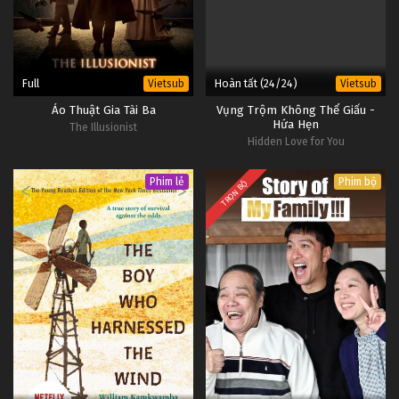
Full
Hoàn tất (24/24)
Vietsub
Vietsub
Ảo Thuật Gia Tài Ba
Vụng Trộm Không Thể Giấu -
Hứa Hẹn
The Illusionist
Hidden Love for You
Phim lẻ
Phim bộ
TRỌN BỘ