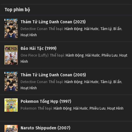
Top phim bộ
Thám Tử Lừng Danh Conan (2025)
Detective Conan
Thể loại
:
Hành Động
,
Hài Hước
,
Tâm Lý
,
Bí ẩn
,
Hoạt Hình
Đảo Hải Tặc (1999)
One Piece (Luffy)
Thể loại
:
Hành Động
,
Hài Hước
,
Phiêu Lưu
,
Hoạt
Hình
Thám Tử Lừng Danh Conan (2005)
Detective Conan
Thể loại
:
Hành Động
,
Hài Hước
,
Tâm Lý
,
Bí ẩn
,
Hoạt Hình
Pokemon Tổng Hợp (1997)
Pokemon
Thể loại
:
Hành Động
,
Hài Hước
,
Phiêu Lưu
,
Hoạt Hình
Naruto Shippuden (2007)