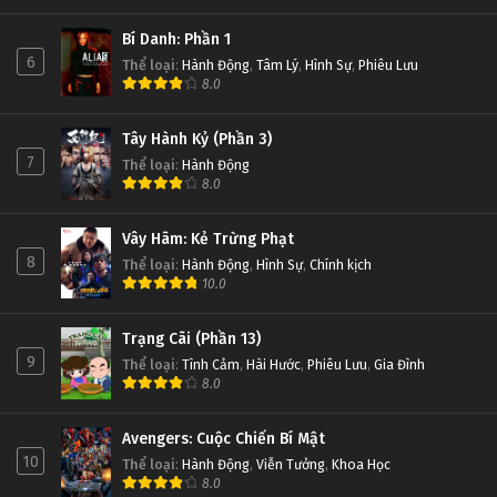
Bí Danh: Phần 1
6
Thể loại
:
Hành Động
,
Tâm Lý
,
Hình Sự
,
Phiêu Lưu
8.0
Tây Hành Kỷ (Phần 3)
7
Thể loại
:
Hành Động
8.0
Vây Hãm: Kẻ Trừng Phạt
8
Thể loại
:
Hành Động
,
Hình Sự
,
Chính kịch
10.0
Trạng Cãi (Phần 13)
9
Thể loại
:
Tình Cảm
,
Hài Hước
,
Phiêu Lưu
,
Gia Đình
8.0
Avengers: Cuộc Chiến Bí Mật
10
Thể loại
:
Hành Động
,
Viễn Tưởng
,
Khoa Học
8.0