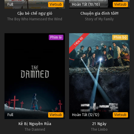
Full
Hoàn Tất (10/10)
Vietsub
Vietsub
Cậu bé chế ngự gió
Chuyện gia đình tôi!!!
The Boy Who Harnessed the Wind
Story of My Family
Phim lẻ
Phim bộ
TRỌN BỘ
Full
Hoàn Tất (12/12)
Vietsub
Vietsub
Kẻ Bị Nguyền Rủa
21 Ngày
The Damned
The Limbo