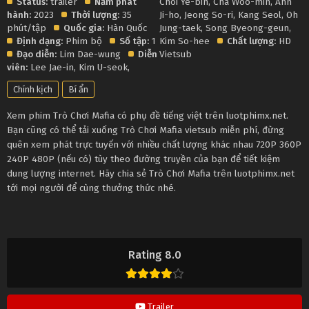
Status:
trailer
Năm phát
Choi Ye-bin
,
Cha Woo-min
,
Ahn
hành:
2023
Thời lượng:
35
Ji-ho
,
Jeong So-ri
,
Kang Seol
,
Oh
phút/tập
Quốc gia:
Hàn Quốc
Jung-taek
,
Song Byeong-geun
,
Định dạng:
Phim bộ
Số tập:
1
Kim So-hee
Chất lượng:
HD
Đạo diễn:
Lim Dae-wung
Diễn
Vietsub
viên:
Lee Jae-in
,
Kim U-seok
,
Chính kịch
Bí ẩn
Xem phim Trò Chơi Mafia có phụ đề tiếng việt trên luotphimx.net.
Bạn cũng có thể tải xuống Trò Chơi Mafia vietsub miễn phí, đừng
quên xem phát trực tuyến với nhiều chất lượng khác nhau 720P 360P
240P 480P (nếu có) tùy theo đường truyền của bạn để tiết kiệm
dung lượng internet. Hãy chia sẻ Trò Chơi Mafia trên luotphimx.net
tới mọi người để cùng thưởng thức nhé.
Rating 8.0
Trailer