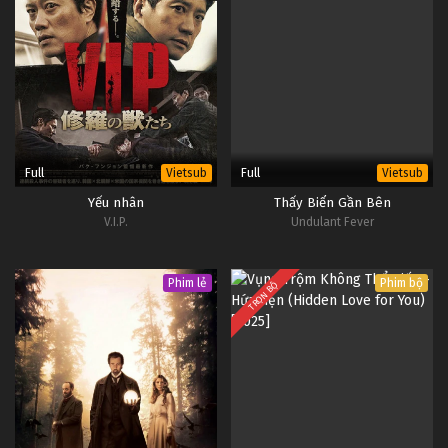
Full
Full
Vietsub
Vietsub
Yếu nhân
Thấy Biển Gần Bên
V.I.P.
Undulant Fever
Phim lẻ
Phim bộ
TRỌN BỘ