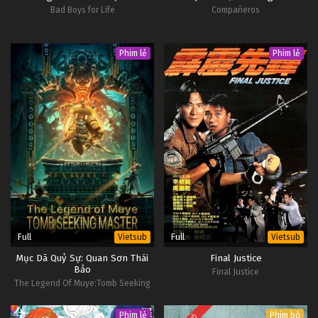
Bad Boys for Life
Compañeros
Phim lẻ
Phim lẻ
Full
Full
Vietsub
Vietsub
Mục Dã Quỷ Sự: Quan Sơn Thái
Final Justice
Bảo
Final Justice
The Legend Of Muye:Tomb Seeking
Master
Phim lẻ
Phim bộ