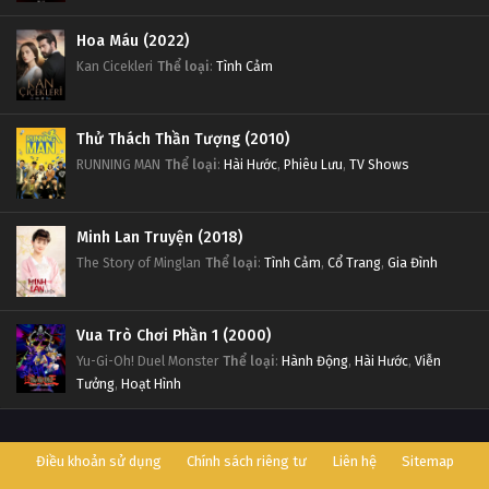
Hoa Máu (2022)
Kan Cicekleri
Thể loại
:
Tình Cảm
Thử Thách Thần Tượng (2010)
RUNNING MAN
Thể loại
:
Hài Hước
,
Phiêu Lưu
,
TV Shows
Minh Lan Truyện (2018)
The Story of Minglan
Thể loại
:
Tình Cảm
,
Cổ Trang
,
Gia Đình
Vua Trò Chơi Phần 1 (2000)
Yu-Gi-Oh! Duel Monster
Thể loại
:
Hành Động
,
Hài Hước
,
Viễn
Tưởng
,
Hoạt Hình
Điều khoản sử dụng
Chính sách riêng tư
Liên hệ
Sitemap