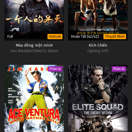
Full
Hoàn Tất (42/42)
Vietsub
Thuyết Minh
Mùa đông một mình
Kích Chiến
One Man&#x27;&#x27;s Winter
Fighting 2015
Phim lẻ
Phim lẻ