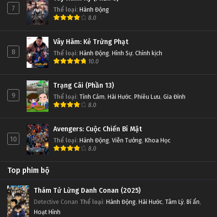
7
Thể loại
:
Hành Động
8.0
Vây Hãm: Kẻ Trừng Phạt
8
Thể loại
:
Hành Động
,
Hình Sự
,
Chính kịch
10.0
Trạng Cãi (Phần 13)
9
Thể loại
:
Tình Cảm
,
Hài Hước
,
Phiêu Lưu
,
Gia Đình
8.0
Avengers: Cuộc Chiến Bí Mật
10
Thể loại
:
Hành Động
,
Viễn Tưởng
,
Khoa Học
8.0
Top phim bộ
Thám Tử Lừng Danh Conan (2025)
Detective Conan
Thể loại
:
Hành Động
,
Hài Hước
,
Tâm Lý
,
Bí ẩn
,
Hoạt Hình