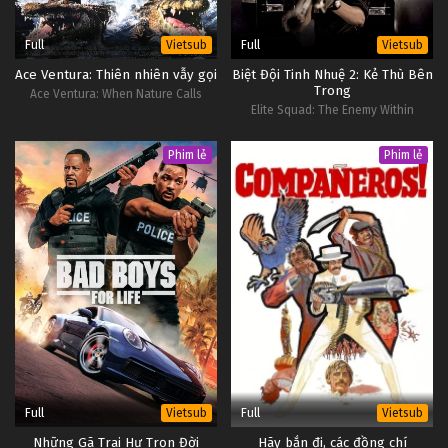
Full
Full
Vietsub
Vietsub
Ace Ventura: Thiên nhiên vẫy gọi
Biệt Đội Tinh Nhuệ 2: Kẻ Thù Bên
Trong
Ace Ventura: When Nature Calls
Elite Squad: The Enemy Within
Phim lẻ
Phim lẻ
Full
Full
Vietsub
Vietsub
Những Gã Trai Hư Trọn Đời
Hãy bắn đi, các đồng chí