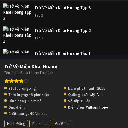
Trở Về Miền Khai Hoang Tập 3
Tập 3
Trở Về Miền Khai Hoang Tập 2
Tập 2
Trở Về Miền Khai Hoang Tập 1
Tập 1
Trở Về Miền Khai Hoang
Tên khác: Back to the Frontier
Status:
ongoing
Năm phát hành:
2025
Thời lượng:
48 phút/tập
Quốc gia:
Âu Mỹ
,
Anh
Định dạng:
Phim bộ
Số tập:
8 Tập
Đạo diễn:
Diễn viên:
William Hope
Chất lượng:
HD Vietsub
Hành Động
Phiêu Lưu
Gia Đình