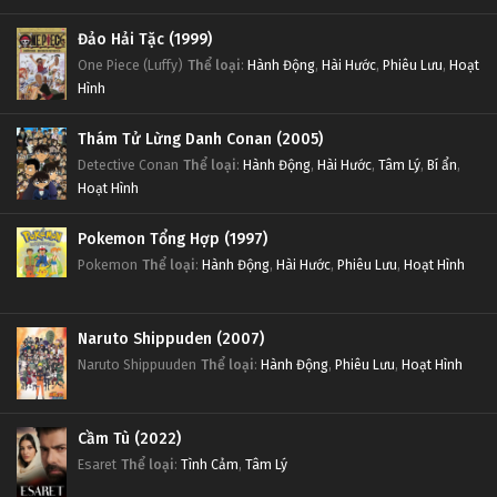
Đảo Hải Tặc (1999)
One Piece (Luffy)
Thể loại
:
Hành Động
,
Hài Hước
,
Phiêu Lưu
,
Hoạt
Hình
Thám Tử Lừng Danh Conan (2005)
Detective Conan
Thể loại
:
Hành Động
,
Hài Hước
,
Tâm Lý
,
Bí ẩn
,
Hoạt Hình
Pokemon Tổng Hợp (1997)
Pokemon
Thể loại
:
Hành Động
,
Hài Hước
,
Phiêu Lưu
,
Hoạt Hình
Naruto Shippuden (2007)
Naruto Shippuuden
Thể loại
:
Hành Động
,
Phiêu Lưu
,
Hoạt Hình
Cầm Tù (2022)
Esaret
Thể loại
:
Tình Cảm
,
Tâm Lý