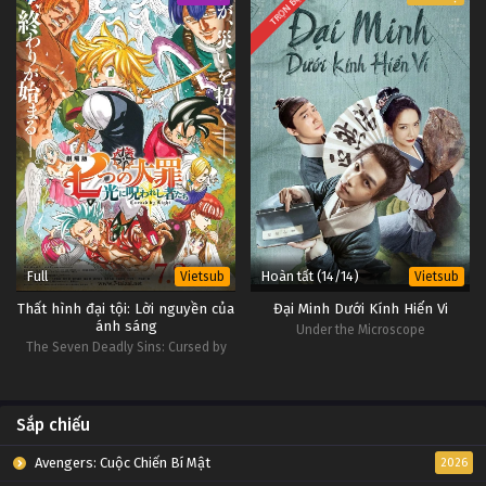
TRỌN BỘ
Full
Hoàn tất (14/14)
Vietsub
Vietsub
Thất hình đại tội: Lời nguyền của
Đại Minh Dưới Kính Hiển Vi
ánh sáng
Under the Microscope
The Seven Deadly Sins: Cursed by
Light
Sắp chiếu
Avengers: Cuộc Chiến Bí Mật
2026