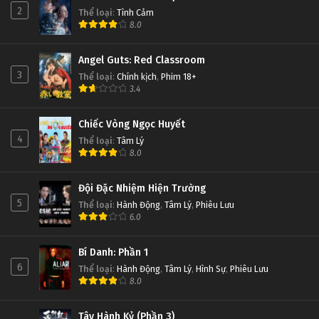
2
Thể loại
:
Tình Cảm
8.0
Angel Guts: Red Classroom
3
Thể loại
:
Chính kịch
,
Phim 18+
3.4
Chiếc Vòng Ngọc Huyết
4
Thể loại
:
Tâm Lý
8.0
Đội Đặc Nhiệm Hiện Trường
5
Thể loại
:
Hành Động
,
Tâm Lý
,
Phiêu Lưu
6.0
Bí Danh: Phần 1
6
Thể loại
:
Hành Động
,
Tâm Lý
,
Hình Sự
,
Phiêu Lưu
8.0
Tây Hành Kỷ (Phần 3)