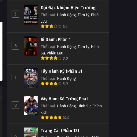
Đội Đặc Nhiệm Hiện Trường
5
Thể loại
:
Hành Động
,
Tâm Lý
,
Phiêu
Lưu
6.0
Bí Danh: Phần 1
6
Thể loại
:
Hành Động
,
Tâm Lý
,
Hình
Sự
,
Phiêu Lưu
8.0
Tây Hành Kỷ (Phần 3)
7
Thể loại
:
Hành Động
8.0
Vây Hãm: Kẻ Trừng Phạt
8
Thể loại
:
Hành Động
,
Hình Sự
,
Chính
kịch
10.0
Trạng Cãi (Phần 13)