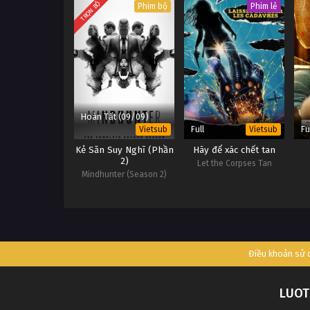
TRỌN BỘ
Phim bộ
Phim lẻ
Hoàn Tất (09/09)
Full
Fu
Vietsub
Vietsub
Kẻ Săn Suy Nghĩ (Phần
Hãy để xác chết tan
2)
Let the Corpses Tan
Mindhunter (Season 2)
Điều khoản sử
LUOT