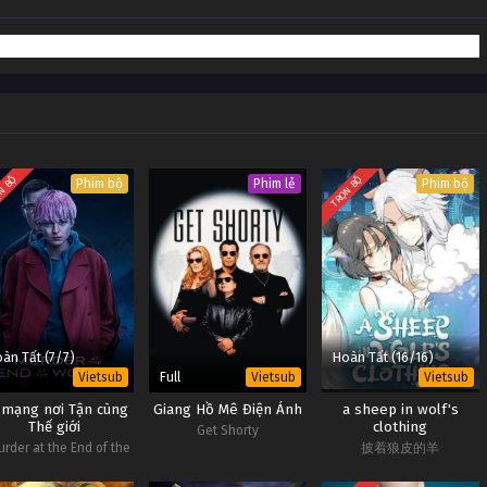
Vietsub #1
Vietsub #1
Vietsub #1
Vietsub #1
N BỘ
TRỌN BỘ
Phim bộ
Phim lẻ
Phim bộ
àn Tất (7/7)
Hoàn Tất (16/16)
Full
Vietsub
Vietsub
Vietsub
 mạng nơi Tận cùng
Giang Hồ Mê Điện Ảnh
a sheep in wolf's
Thế giới
clothing
Get Shorty
urder at the End of the
披着狼皮的羊
World