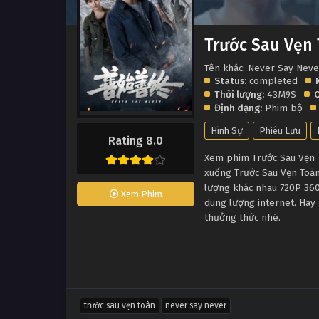
Trước Sau Vẹn
Tên khác: Never Say Neve
Status:
completed
Thời lượng:
43M9S
Q
Định dạng:
Phim bộ
Hình Sự
Phiêu Lưu
Rating 8.0
Xem phim Trước Sau Vẹn To
xuống Trước Sau Vẹn Toàn
lượng khác nhau 720P 360
Xem Phim
dung lượng internet. Hãy 
thưởng thức nhé.
trước sau vẹn toàn
never say never