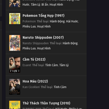
Hước
,
Tâm Lý
,
Bí ẩn
,
Hoạt Hình
Pokemon Tổng Hợp (1997)
Pokemon
Thể loại
:
Hành Động
,
Hài Hước
,
Phiêu Lưu
,
Hoạt Hình
Naruto Shippuden (2007)
Naruto Shippuuden
Thể loại
:
Hành Động
,
Phiêu Lưu
,
Hoạt Hình
Cầm Tù (2022)
Esaret
Thể loại
:
Tình Cảm
,
Tâm Lý
Hoa Máu (2022)
Kan Cicekleri
Thể loại
:
Tình Cảm
Thử Thách Thần Tượng (2010)
RUNNING MAN
Thể loại
:
Hài Hước
,
Phiêu Lưu
,