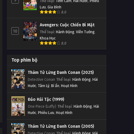
9
Thể loại
:
Tình Cảm
,
Hài Hước
,
Phiêu
Lưu
,
Gia Đình
8.0
Avengers: Cuộc Chiến Bí Mật
10
Thể loại
:
Hành Động
,
Viễn Tưởng
,
Khoa Học
8.0
Top phim bộ
Thám Tử Lừng Danh Conan (2025)
Detective Conan
Thể loại
:
Hành Động
,
Hài
Hước
,
Tâm Lý
,
Bí ẩn
,
Hoạt Hình
Đảo Hải Tặc (1999)
One Piece (Luffy)
Thể loại
:
Hành Động
,
Hài
Hước
,
Phiêu Lưu
,
Hoạt Hình
Thám Tử Lừng Danh Conan (2005)
Detective Conan
Thể loại
:
Hành Động
,
Hài