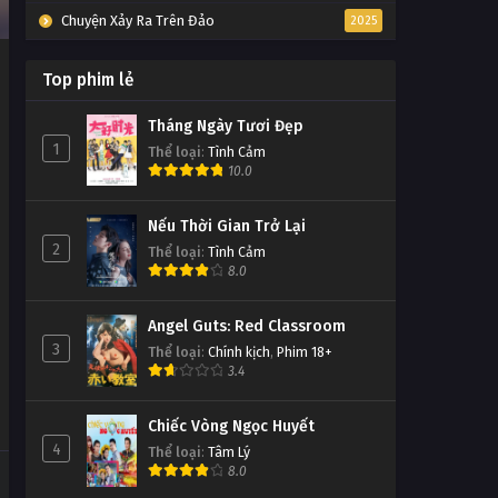
Chuyện Xảy Ra Trên Đảo
2025
Top phim lẻ
Tháng Ngày Tươi Đẹp
1
Thể loại
:
Tình Cảm
10.0
Nếu Thời Gian Trở Lại
2
Thể loại
:
Tình Cảm
8.0
Angel Guts: Red Classroom
3
Thể loại
:
Chính kịch
,
Phim 18+
3.4
Chiếc Vòng Ngọc Huyết
4
Thể loại
:
Tâm Lý
8.0