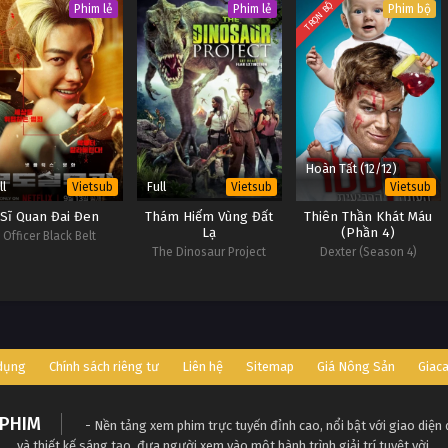
TRỌN BỘ
Phim lẻ
Phim lẻ
Phim bộ
Hoàn Tất (12/12)
ll
Full
Vietsub
Vietsub
Vietsub
Sĩ Quan Đai Đen
Thám Hiểm Vùng Đất
Thiên Thần Khát Máu
Lạ
(Phần 4)
Officer Black Belt
The Dinosaur Project
Dexter (Season 4)
 dụng
Chính sách riêng tư
Liên hệ
Sitemap
Giá Nông Sản
Giac
PHIM
- Nền tảng xem phim trực tuyến đỉnh cao, nổi bật với giao diện
và thiết kế sáng tạo, đưa người xem vào một hành trình giải trí tuyệt vời.