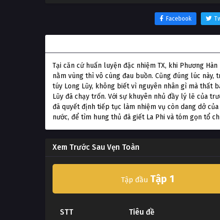
Facebook
Tw
Thông tin phim Trước Sau Vẹn Toàn
Tại căn cứ huấn luyện đặc nhiệm TX, khi Phương Hàn b
nằm vùng thì vô cùng đau buồn. Cũng đúng lúc này, t
túy Long Lũy, không biết vì nguyên nhân gì mà thất b
Lũy đã chạy trốn. Với sự khuyên nhủ đầy lý lẽ của 
đã quyết định tiếp tục làm nhiệm vụ còn dang dở của
nước, để tìm hung thủ đã giết La Phi và tóm gọn tổ c
Xem Trước Sau Vẹn Toàn
Tập 1
Tập đầu
STT
Tiêu đề