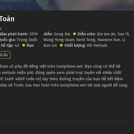
 Toàn
r
Năm phát hành:
2019
diễn:
Song Kai
Diễn viên:
Qin Jun Jie
,
Sun Yi
,
uốc gia:
Trung Quốc
Wang Yong Quan
,
Kent Tong
,
Haowen Xue
,
Li
Số tập:
42
Đạo
Kun Lin
Chất lượng:
HD Vietsub
Bí ẩn
àn có phụ đề tiếng việt trên luotphimx.net. Bạn cũng có thể tải
 vietsub miễn phí, đừng quên xem phát trực tuyến với nhiều chất
P 240P 480P (nếu có) tùy theo đường truyền của bạn để tiết kiệm
chia sẻ Trước Sau Vẹn Toàn trên luotphimx.net tới mọi người để cùng