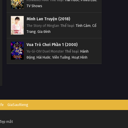
TV Shows
Minh Lan Truyện (2018)
The Story of Minglan
Thể loại
:
Tình Cảm
,
Cổ
Trang
,
Gia Đình
Vua Trò Chơi Phần 1 (2000)
Yu-Gi-Oh! Duel Monster
Thể loại
:
Hành
Động
,
Hài Hước
,
Viễn Tưởng
,
Hoạt Hình
afe
GiaSauRieng
 đẹp mắt