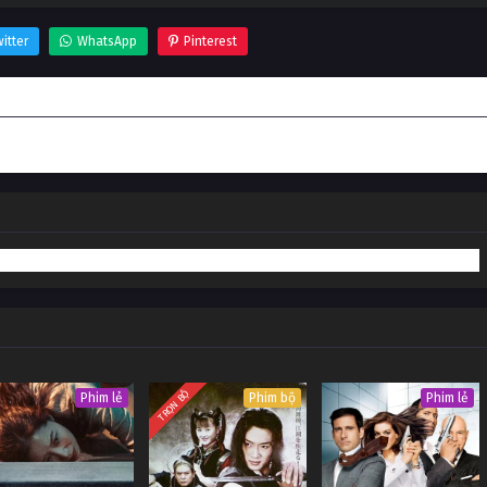
itter
WhatsApp
Pinterest
TRỌN BỘ
Phim lẻ
Phim bộ
Phim lẻ