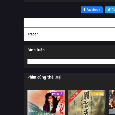
Facebook
Tw
Thông tin phim Truy Sat
Tracer
Bình luận
Phim cùng thể loại
TRỌN BỘ
Phim lẻ
Phim bộ