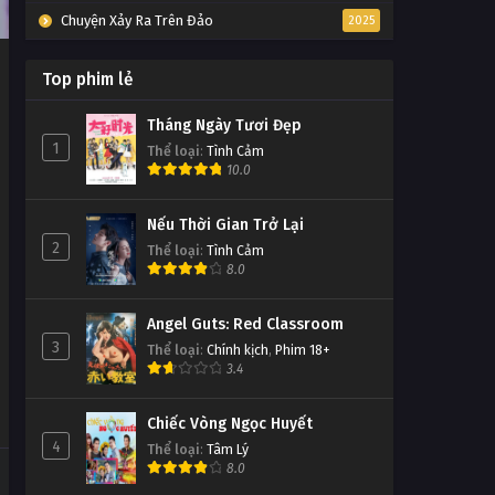
Chuyện Xảy Ra Trên Đảo
2025
Top phim lẻ
h
Tháng Ngày Tươi Đẹp
1
Thể loại
:
Tình Cảm
10.0
Nếu Thời Gian Trở Lại
2
Thể loại
:
Tình Cảm
8.0
Angel Guts: Red Classroom
3
Thể loại
:
Chính kịch
,
Phim 18+
3.4
Chiếc Vòng Ngọc Huyết
4
Thể loại
:
Tâm Lý
8.0