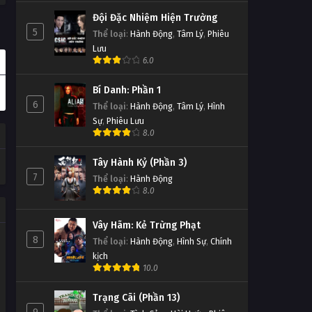
Đội Đặc Nhiệm Hiện Trường
5
Thể loại
:
Hành Động
,
Tâm Lý
,
Phiêu
Lưu
6.0
Bí Danh: Phần 1
6
Thể loại
:
Hành Động
,
Tâm Lý
,
Hình
Sự
,
Phiêu Lưu
8.0
Tây Hành Kỷ (Phần 3)
7
Thể loại
:
Hành Động
8.0
Vây Hãm: Kẻ Trừng Phạt
8
Thể loại
:
Hành Động
,
Hình Sự
,
Chính
kịch
10.0
Trạng Cãi (Phần 13)