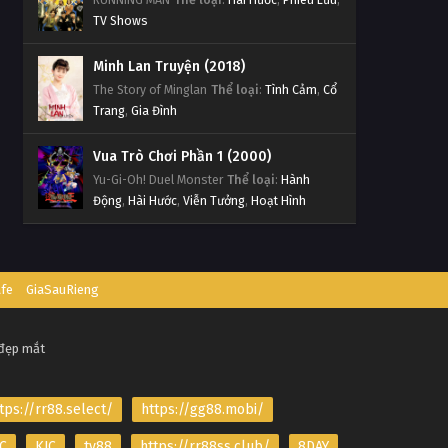
TV Shows
Minh Lan Truyện (2018)
The Story of Minglan
Thể loại
:
Tình Cảm
,
Cổ
Trang
,
Gia Đình
Vua Trò Chơi Phần 1 (2000)
Yu-Gi-Oh! Duel Monster
Thể loại
:
Hành
Động
,
Hài Hước
,
Viễn Tưởng
,
Hoạt Hình
afe
GiaSauRieng
 đẹp mắt
tps://rr88.select/
https://gg88.mobi/
C
KJC
tv88
https://rr88ss.club/
8DAY