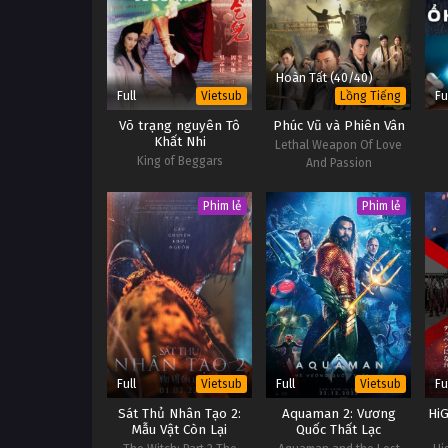
Hoàn Tất (40/40)
Full
Fu
Vietsub
Lồng Tiếng
Võ trạng nguyên Tô
Phúc Vũ và Phiên Vân
Khất Nhi
Lethal Weapon Of Love
King of Beggars
And Passion
Phim lẻ
Phim lẻ
Full
Full
Fu
Vietsub
Vietsub
Sát Thủ Nhân Tạo 2:
Aquaman 2: Vương
Hi
Mẫu Vật Còn Lại
Quốc Thất Lạc