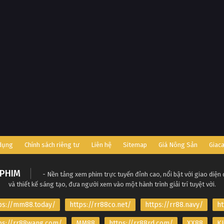
 dụng
Chính sách riêng tư
Liên hệ
Sitemap
Giá Nông Sản
Giac
PHIM
- Nền tảng xem phim trực tuyến đỉnh cao, nổi bật với giao diện
và thiết kế sáng tạo, đưa người xem vào một hành trình giải trí tuyệt vời.
ps://mm88.today/
https://rr88co.net/
https://rr88.navy/
ht
ps://rr88wang.com/
MM88
https://rr88rd.com/
XX88
KJ