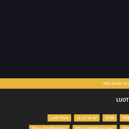
Điều khoản sử
LUOT
Lướt Phim
Lá số tử vi/
XX88
htt
https://gg88.shop/
https://gg88.cn.com/
htt