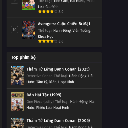
9
Thể loại
:
Tình Cảm
,
Hài Hước
,
Phiêu
Lưu
,
Gia Đình
8.0
Avengers: Cuộc Chiến Bí Mật
10
Thể loại
:
Hành Động
,
Viễn Tưởng
,
Khoa Học
8.0
Top phim bộ
Thám Tử Lừng Danh Conan (2025)
Detective Conan
Thể loại
:
Hành Động
,
Hài
Hước
,
Tâm Lý
,
Bí ẩn
,
Hoạt Hình
Đảo Hải Tặc (1999)
One Piece (Luffy)
Thể loại
:
Hành Động
,
Hài
Hước
,
Phiêu Lưu
,
Hoạt Hình
Thám Tử Lừng Danh Conan (2005)
Detective Conan
Thể loại
:
Hành Động
,
Hài