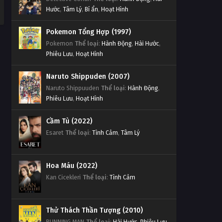
Hước
,
Tâm Lý
,
Bí ẩn
,
Hoạt Hình
Pokemon Tổng Hợp (1997)
Pokemon
Thể loại
:
Hành Động
,
Hài Hước
,
Phiêu Lưu
,
Hoạt Hình
Naruto Shippuden (2007)
Naruto Shippuuden
Thể loại
:
Hành Động
,
Phiêu Lưu
,
Hoạt Hình
Cầm Tù (2022)
Esaret
Thể loại
:
Tình Cảm
,
Tâm Lý
Hoa Máu (2022)
Kan Cicekleri
Thể loại
:
Tình Cảm
Thử Thách Thần Tượng (2010)
RUNNING MAN
Thể loại
:
Hài Hước
,
Phiêu Lưu
,