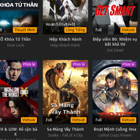
Hoàn Tất(40/40)
ll
Full
Thuyết Minh
Lồng Tiếng
Vietsub
Ổ Khóa Tử Thần
Hiệp Khách Hành
Điệp viên 86: Nhiệm vụ
bất khả thi
Door Lock
Hiệp Khách Hành
Get Smart
Phim lẻ
Phim lẻ
Phim lẻ
ll
Full
Full
Vietsub
Vietsub
Vietsub
GH & LOW: Kẻ cặn bã
Sa Mãng Vây Thành
Đoạt Mệnh Cuồng Hoa
X
Snake：Fall of a City
Lethal Crazy Flower