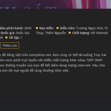
Năm phát hành:
2016
Đạo diễn:
Diễn viên:
Trương Ngọc Ánh
,
Vĩn
Quốc gia:
Quốc Gia
Thụy
,
Thiên Nguyễn
Chất lượng:
HD Vietsub
lẻ
Số tập:
1
Phiêu Lưu
đề tiếng việt trên luotphimx.net. Bạn cũng có thể tải xuống Truy Sat
uên xem phát trực tuyến với nhiều chất lượng khác nhau 720P 360P
eo đường truyền của bạn để tiết kiệm dung lượng internet. Hãy chia
x.net tới mọi người để cùng thưởng thức nhé.