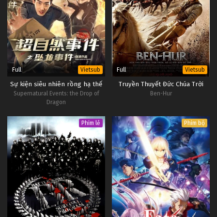
35A
Vẫn Cứ Thích Em Tập 35A
Vietsub
#1
34B
Vẫn Cứ Thích Em Tập 34B
Vietsub
#1
Full
Full
Vietsub
Vietsub
Sự kiện siêu nhiên rồng hạ thế
Truyền Thuyết Đức Chúa Trời
Supernatural Events: the Drop of
Ben-Hur
Dragon
Phim lẻ
Phim bộ