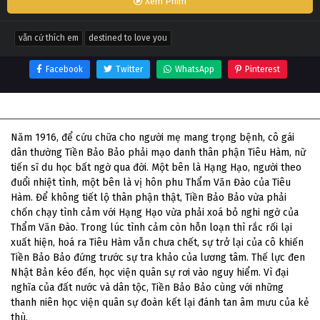
Xem Phim
vẫn cứ thích em
destined to love you
Facebook
Twitter
WhatsApp
Pinterest
Thông tin phim Vẫn Cứ Thích Em
Năm 1916, để cứu chữa cho người mẹ mang trọng bệnh, cô gái
dân thường Tiền Bảo Bảo phải mạo danh thân phận Tiêu Hàm, nữ
tiến sĩ du học bất ngờ qua đời. Một bên là Hạng Hạo, người theo
đuổi nhiệt tình, một bên là vị hôn phu Thẩm Văn Đào của Tiêu
Hàm. Để không tiết lộ thân phận thật, Tiền Bảo Bảo vừa phải
chốn chạy tình cảm với Hạng Hạo vừa phải xoá bỏ nghi ngờ của
Thẩm Văn Đào. Trong lúc tình cảm còn hỗn loạn thì rắc rối lại
xuất hiện, hoá ra Tiêu Hàm vẫn chưa chết, sự trở lại của cô khiến
Tiền Bảo Bảo đứng trước sự tra khảo của lương tâm. Thế lực đen
Nhật Bản kéo đến, học viện quân sự rơi vào nguy hiểm. Vì đại
nghĩa của đất nước và dân tộc, Tiền Bảo Bảo cùng với những
thanh niên học viện quân sự đoàn kết lại đánh tan âm mưu của kẻ
thù.