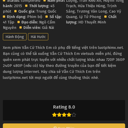
Status:
completed
Năm phát
Lượng
,
Trần Kiều Ân
,
Huỳnh Tông
hành:
2015
Thời lượng:
45
Trạch
,
Hứa Thiệu Hùng
,
Trịnh
phút
Quốc gia:
Trung Quốc
Sảng
,
Trương Vân Long
,
Cao Vỹ
Định dạng:
Phim bộ
Số tập:
Quang
,
Lý Tử Phong
Chất
41 Tập
Đạo diễn:
Ngô Cẩm
lượng:
HD Thuyết Minh
Nguyên
Diễn viên:
Giả Nãi
Hành Động
Hài Hước
Xem phim Vẫn Cứ Thích Em có phụ đề tiếng việt trên luotphimx.net.
Bạn cũng có thể tải xuống Vẫn Cứ Thích Em vietsub miễn phí, đừng
quên xem phát trực tuyến với nhiều chất lượng khác nhau 720P 360P
240P 480P (nếu có) tùy theo đường truyền của bạn để tiết kiệm
dung lượng internet. Hãy chia sẻ Vẫn Cứ Thích Em trên
luotphimx.net tới mọi người để cùng thưởng thức nhé.
Rating 8.0