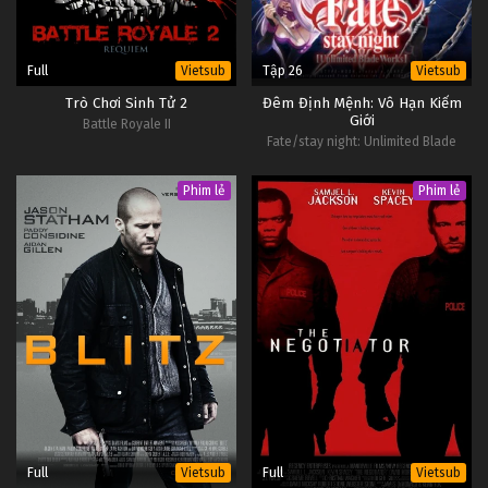
Full
Tập 26
Vietsub
Vietsub
Trò Chơi Sinh Tử 2
Đêm Định Mệnh: Vô Hạn Kiếm
Giới
Battle Royale II
Fate/stay night: Unlimited Blade
Works
Phim lẻ
Phim lẻ
Full
Full
Vietsub
Vietsub