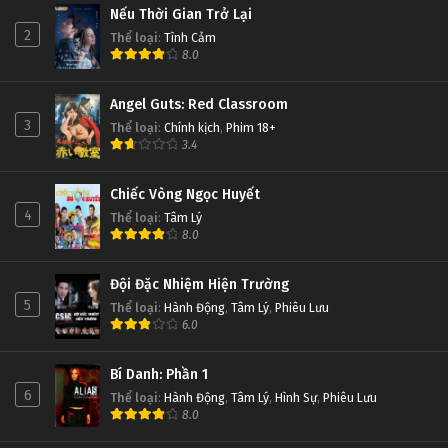
Nếu Thời Gian Trở Lại
2
Thể loại
:
Tình Cảm
8.0
Angel Guts: Red Classroom
3
Thể loại
:
Chính kịch
,
Phim 18+
3.4
Chiếc Vòng Ngọc Huyết
4
Thể loại
:
Tâm Lý
8.0
Đội Đặc Nhiệm Hiện Trường
5
Thể loại
:
Hành Động
,
Tâm Lý
,
Phiêu Lưu
6.0
Bí Danh: Phần 1
6
Thể loại
:
Hành Động
,
Tâm Lý
,
Hình Sự
,
Phiêu Lưu
8.0