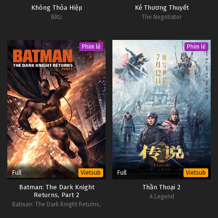
Không Thỏa Hiệp
Kẻ Thương Thuyết
Blitz
The Negotiator
Phim lẻ
Phim lẻ
Full
Full
Vietsub
Vietsub
Batman: The Dark Knight
Thần Thoại 2
Returns, Part 2
A Legend
Batman: The Dark Knight Returns,
Part 2