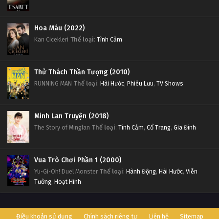
Hoa Máu (2022)
Kan Cicekleri
Thể loại
:
Tình Cảm
Thử Thách Thần Tượng (2010)
RUNNING MAN
Thể loại
:
Hài Hước
,
Phiêu Lưu
,
TV Shows
Minh Lan Truyện (2018)
The Story of Minglan
Thể loại
:
Tình Cảm
,
Cổ Trang
,
Gia Đình
Vua Trò Chơi Phần 1 (2000)
Yu-Gi-Oh! Duel Monster
Thể loại
:
Hành Động
,
Hài Hước
,
Viễn
Tưởng
,
Hoạt Hình
Điều khoản sử dụng
Chính sách riêng tư
Liên hệ
Sitemap