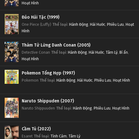
Hoạt Hình
Đảo Hải Tặc (1999)
One Piece (Luffy)
Thể loại
:
Hành Động
,
Hài Hước
,
Phiêu Lưu
,
Hoạt
Hình
Thám Tử Lừng Danh Conan (2005)
Detective Conan
Thể loại
:
Hành Động
,
Hài Hước
,
Tâm Lý
,
Bí ẩn
,
Hoạt Hình
Pokemon Tổng Hợp (1997)
Pokemon
Thể loại
:
Hành Động
,
Hài Hước
,
Phiêu Lưu
,
Hoạt Hình
Naruto Shippuden (2007)
Naruto Shippuuden
Thể loại
:
Hành Động
,
Phiêu Lưu
,
Hoạt Hình
Cầm Tù (2022)
Esaret
Thể loại
:
Tình Cảm
,
Tâm Lý