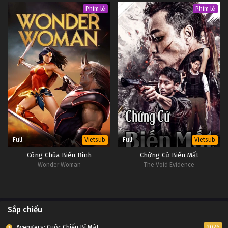
Phim lẻ
Phim lẻ
Full
Full
Vietsub
Vietsub
Công Chúa Biến Binh
Chứng Cứ Biến Mất
Wonder Woman
The Void Evidence
Sắp chiếu
Avengers: Cuộc Chiến Bí Mật
2026