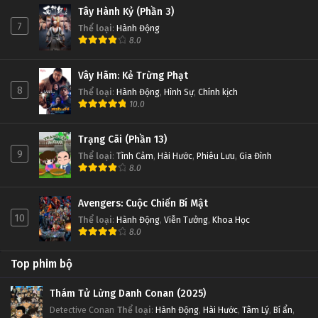
Tây Hành Kỷ (Phần 3)
7
Thể loại
:
Hành Động
8.0
Vây Hãm: Kẻ Trừng Phạt
8
Thể loại
:
Hành Động
,
Hình Sự
,
Chính kịch
10.0
Trạng Cãi (Phần 13)
9
Thể loại
:
Tình Cảm
,
Hài Hước
,
Phiêu Lưu
,
Gia Đình
8.0
Avengers: Cuộc Chiến Bí Mật
10
Thể loại
:
Hành Động
,
Viễn Tưởng
,
Khoa Học
8.0
Top phim bộ
Thám Tử Lừng Danh Conan (2025)
Detective Conan
Thể loại
:
Hành Động
,
Hài Hước
,
Tâm Lý
,
Bí ẩn
,