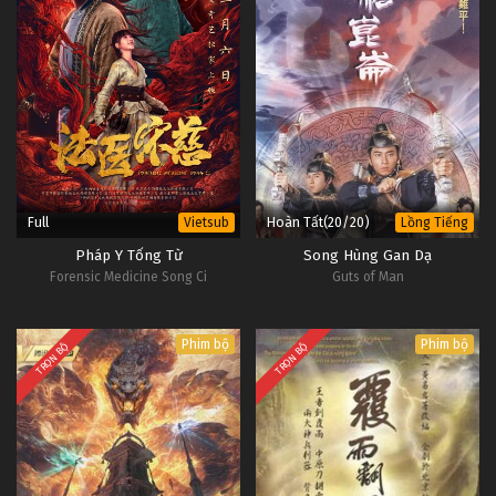
Full
Hoàn Tất(20/20)
Vietsub
Lồng Tiếng
Pháp Y Tống Từ
Song Hùng Gan Dạ
Forensic Medicine Song Ci
Guts of Man
Phim bộ
Phim bộ
TRỌN BỘ
TRỌN BỘ