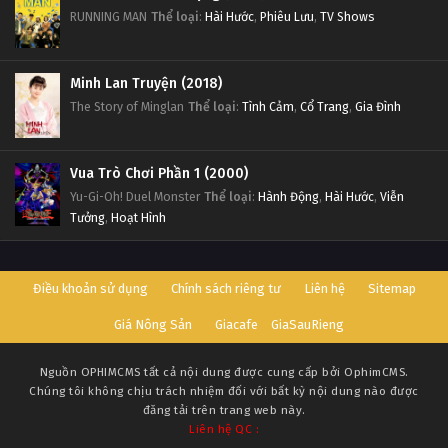
RUNNING MAN
Thể loại
:
Hài Hước
,
Phiêu Lưu
,
TV Shows
Minh Lan Truyện (2018)
The Story of Minglan
Thể loại
:
Tình Cảm
,
Cổ Trang
,
Gia Đình
Vua Trò Chơi Phần 1 (2000)
Yu-Gi-Oh! Duel Monster
Thể loại
:
Hành Động
,
Hài Hước
,
Viễn
Tưởng
,
Hoạt Hình
Điều khoản sử dụng
Chính sách riêng tư
Liên hệ
Sitemap
Giá Nông Sản
Giacafe
GiaSauRieng
Nguồn
OPHIMCMS
tất cả nội dung được cung cấp bởi OphimCMS.
Chúng tôi không chịu trách nhiệm đối với bất kỳ nội dung nào được
đăng tải trên trang web này.
Liên hệ QC :