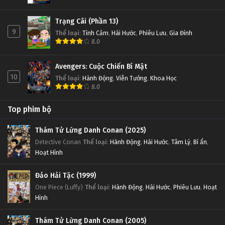
Trạng Cãi (Phần 13)
9
Thể loại
:
Tình Cảm
,
Hài Hước
,
Phiêu Lưu
,
Gia Đình
8.0
Avengers: Cuộc Chiến Bí Mật
10
Thể loại
:
Hành Động
,
Viễn Tưởng
,
Khoa Học
8.0
Top phim bộ
Thám Tử Lừng Danh Conan (2025)
Detective Conan
Thể loại
:
Hành Động
,
Hài Hước
,
Tâm Lý
,
Bí ẩn
,
Hoạt Hình
Đảo Hải Tặc (1999)
One Piece (Luffy)
Thể loại
:
Hành Động
,
Hài Hước
,
Phiêu Lưu
,
Hoạt
Hình
Thám Tử Lừng Danh Conan (2005)