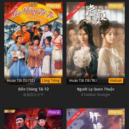
Phim bộ
Phim bộ
TRỌN BỘ
TRỌN BỘ
Hoàn Tất (52/52)
Hoàn Tất (18/18)
Lồng Tiếng
Vietsub
Bốn Chàng Tài Tử
Người Lạ Quen Thuộc
金裝四大才子
A Familiar Stranger
Phim lẻ
Phim bộ
TRỌN BỘ