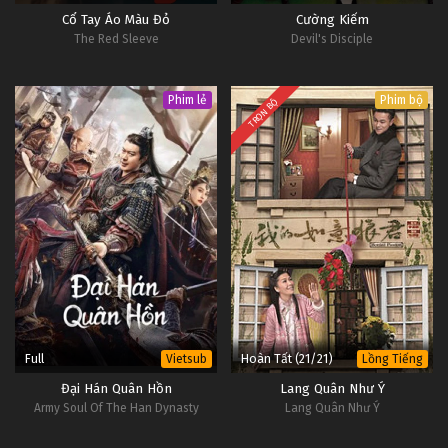
Cổ Tay Áo Màu Đỏ
Cường Kiếm
The Red Sleeve
Devil's Disciple
Phim lẻ
Phim bộ
TRỌN BỘ
Full
Hoàn Tất (21/21)
Vietsub
Lồng Tiếng
Đại Hán Quân Hồn
Lang Quân Như Ý
Army Soul Of The Han Dynasty
Lang Quân Như Ý