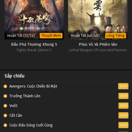
Hoàn Tất (13/13)
Hoàn Tất (40/40)
Thuyết Minh
Lồng Tiếng
Đấu Phá Thương Khung 5
Phúc Vũ Và Phiên Vân
Fights Break Sphere 5
Lethal Weapon Of Love And Passion
Sắp chiếu
Avengers: Cuộc Chiến Bí Mật
2026
Trưởng Thành Lên
2025
Vuốt
2025
Cắt Cân
2025
Cuộc Đấu Súng Cuối Cùng
2025