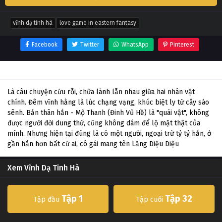
vĩnh dạ tinh hà
love game in eastern fantasy
Facebook
Twitter
WhatsApp
Pinterest
Thông tin phim Vĩnh Dạ Tinh Hà
Là câu chuyện cứu rỗi, chữa lành lẫn nhau giữa hai nhân vật
chính. Đêm vĩnh hằng là lúc chạng vạng, khúc biệt ly từ cây sáo
sênh. Bản thân hắn - Mộ Thanh (Đinh Vũ Hề) là "quái vật", không
được người đời dung thứ, cũng không dám để lộ mặt thật của
mình. Nhưng hiện tại đúng là có một người, ngoại trừ tỷ tỷ hắn, ở
gần hắn hơn bất cứ ai, cô gái mang tên Lăng Diệu Diệu
Xem Vĩnh Dạ Tinh Hà
Tập 1
Tập 32
Tập đầu
Tập cuối