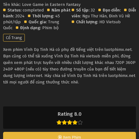
Tên khác: Love Game in Eastern Fantasy
Status:
completed
Năm phát
Số tập:
32
Đạo diễn:
Diễn
hành:
2024
Thời lượng:
45
viên:
Ngu Thư Hân
,
Đinh Vũ Hề
phút/tập
Quốc gia:
Trung
Chất lượng:
HD Vietsub
Quốc
Định dạng:
Phim bộ
Cổ Trang
Xem phim Vĩnh Dạ Tinh Hà có phụ đề tiếng việt trên luotphimx.net.
Bạn cũng có thể tải xuống Vĩnh Dạ Tinh Hà vietsub miễn phí, đừng
quên xem phát trực tuyến với nhiều chất lượng khác nhau 720P 360P
240P 480P (nếu có) tùy theo đường truyền của bạn để tiết kiệm
dung lượng internet. Hãy chia sẻ Vĩnh Dạ Tinh Hà trên luotphimx.net
tới mọi người để cùng thưởng thức nhé.
Rating 8.0
Xem Phim