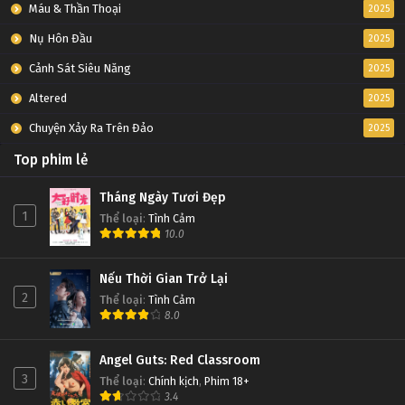
Máu & Thần Thoại
2025
Nụ Hôn Đầu
2025
Cảnh Sát Siêu Năng
2025
Altered
2025
Chuyện Xảy Ra Trên Đảo
2025
Top phim lẻ
Tháng Ngày Tươi Đẹp
1
Thể loại
:
Tình Cảm
10.0
Nếu Thời Gian Trở Lại
2
Thể loại
:
Tình Cảm
8.0
Angel Guts: Red Classroom
3
Thể loại
:
Chính kịch
,
Phim 18+
3.4