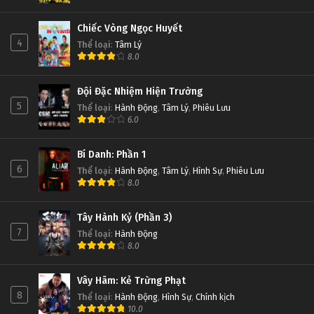
Chiếc Vòng Ngọc Huyết
4
Thể loại
:
Tâm Lý
8.0
Đội Đặc Nhiệm Hiện Trường
5
Thể loại
:
Hành Động
,
Tâm Lý
,
Phiêu Lưu
6.0
Bí Danh: Phần 1
6
Thể loại
:
Hành Động
,
Tâm Lý
,
Hình Sự
,
Phiêu Lưu
8.0
Tây Hành Kỷ (Phần 3)
7
Thể loại
:
Hành Động
8.0
Vây Hãm: Kẻ Trừng Phạt
8
Thể loại
:
Hành Động
,
Hình Sự
,
Chính kịch
10.0