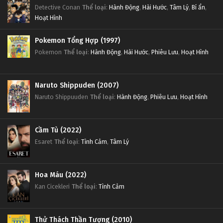
Detective Conan
Thể loại
:
Hành Động
,
Hài Hước
,
Tâm Lý
,
Bí ẩn
,
Hoạt Hình
Pokemon Tổng Hợp (1997)
Pokemon
Thể loại
:
Hành Động
,
Hài Hước
,
Phiêu Lưu
,
Hoạt Hình
Naruto Shippuden (2007)
Naruto Shippuuden
Thể loại
:
Hành Động
,
Phiêu Lưu
,
Hoạt Hình
Cầm Tù (2022)
Esaret
Thể loại
:
Tình Cảm
,
Tâm Lý
Hoa Máu (2022)
Kan Cicekleri
Thể loại
:
Tình Cảm
Thử Thách Thần Tượng (2010)