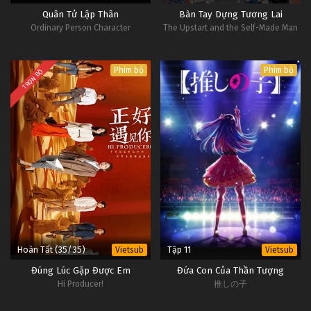
Quân Tử Lập Thân
Bàn Tay Dựng Tương Lai
Ordinary Person Character
The Upstart and the Self-Made Man
Phim bộ
Phim bộ
TRỌN BỘ
Hoàn Tất (35/35)
Tập 11
Vietsub
Vietsub
Đúng Lúc Gặp Được Em
Đứa Con Của Thần Tượng
Hi Producer!
推しの子