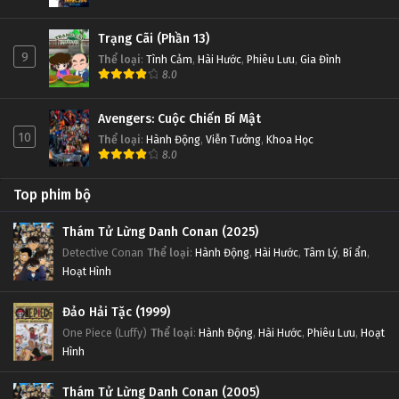
Trạng Cãi (Phần 13)
9
Thể loại
:
Tình Cảm
,
Hài Hước
,
Phiêu Lưu
,
Gia Đình
8.0
Avengers: Cuộc Chiến Bí Mật
10
Thể loại
:
Hành Động
,
Viễn Tưởng
,
Khoa Học
8.0
Top phim bộ
Thám Tử Lừng Danh Conan (2025)
Detective Conan
Thể loại
:
Hành Động
,
Hài Hước
,
Tâm Lý
,
Bí ẩn
,
Hoạt Hình
Đảo Hải Tặc (1999)
One Piece (Luffy)
Thể loại
:
Hành Động
,
Hài Hước
,
Phiêu Lưu
,
Hoạt
Hình
Thám Tử Lừng Danh Conan (2005)