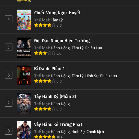
Chiếc Vòng Ngọc Huyết
4
Thể loại
:
Tâm Lý
8.0
Đội Đặc Nhiệm Hiện Trường
5
Thể loại
:
Hành Động
,
Tâm Lý
,
Phiêu Lưu
6.0
Bí Danh: Phần 1
6
Thể loại
:
Hành Động
,
Tâm Lý
,
Hình Sự
,
Phiêu Lưu
8.0
Tây Hành Kỷ (Phần 3)
7
Thể loại
:
Hành Động
8.0
Vây Hãm: Kẻ Trừng Phạt
8
Thể loại
:
Hành Động
,
Hình Sự
,
Chính kịch
10.0