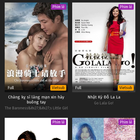
Phim lẻ
Phim lẻ
Full
Full
Vietsub
Vietsub
Chàng kỵ sĩ lãng mạn xin hãy
Nhật Ký Đỗ La La
buông tay
Go Lala Go!
The Baroness&#x27;&#x27;s Little Girl
at the Table
Phim lẻ
Phim lẻ