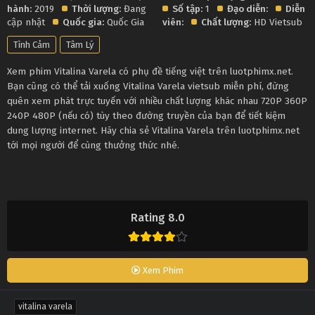
hành:
2019
Thời lượng:
Đang
Số tập:
1
Đạo diễn:
Diễn
cập nhật
Quốc gia:
Quốc Gia
viên:
Chất lượng:
HD Vietsub
Tình Cảm
Tâm Lý
Xem phim Vitalina Varela có phụ đề tiếng việt trên luotphimx.net.
Bạn cũng có thể tải xuống Vitalina Varela vietsub miễn phí, đừng
quên xem phát trực tuyến với nhiều chất lượng khác nhau 720P 360P
240P 480P (nếu có) tùy theo đường truyền của bạn để tiết kiệm
dung lượng internet. Hãy chia sẻ Vitalina Varela trên luotphimx.net
tới mọi người để cùng thưởng thức nhé.
Rating 8.0
Xem Phim
vitalina varela