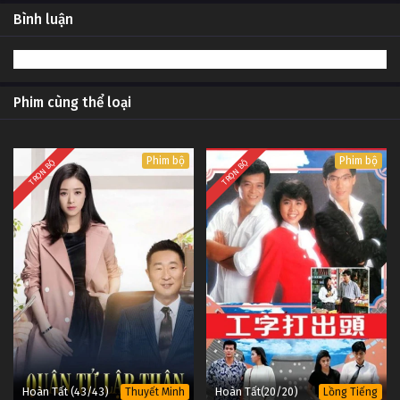
Bình luận
Phim cùng thể loại
Phim bộ
Phim bộ
TRỌN BỘ
TRỌN BỘ
Hoàn Tất (43/43)
Hoàn Tất(20/20)
Thuyết Minh
Lồng Tiếng