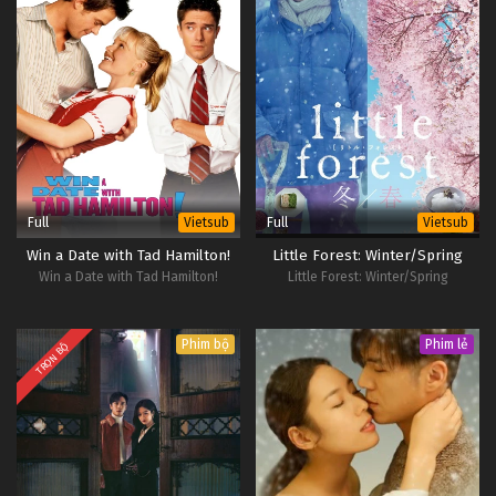
Full
Full
Vietsub
Vietsub
Win a Date with Tad Hamilton!
Little Forest: Winter/Spring
Win a Date with Tad Hamilton!
Little Forest: Winter/Spring
Phim bộ
Phim lẻ
TRỌN BỘ