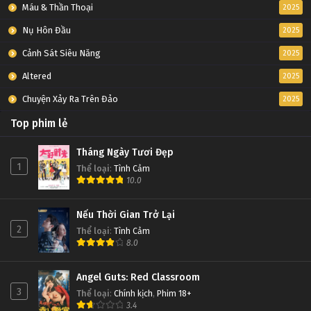
Máu & Thần Thoại
2025
Nụ Hôn Đầu
2025
Cảnh Sát Siêu Năng
2025
Altered
2025
Chuyện Xảy Ra Trên Đảo
2025
Top phim lẻ
Tháng Ngày Tươi Đẹp
1
Thể loại
:
Tình Cảm
10.0
Nếu Thời Gian Trở Lại
2
Thể loại
:
Tình Cảm
8.0
Angel Guts: Red Classroom
3
Thể loại
:
Chính kịch
,
Phim 18+
3.4