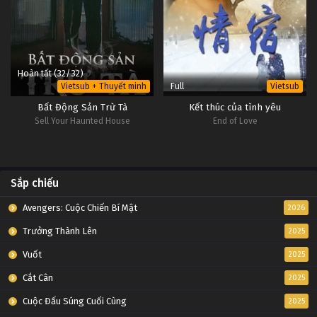
Hoàn tất (32/32)
Full
Vietsub + Thuyết minh
Vietsub
Bất Động Sản Trừ Tà
Kết thúc của tình yêu
Sell Your Haunted House
End of Love
Sắp chiếu
Avengers: Cuộc Chiến Bí Mật
2026
Trưởng Thành Lên
2025
Vuốt
2025
Cắt Cân
2025
Cuộc Đấu Súng Cuối Cùng
2025