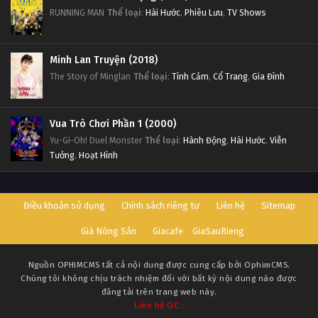
RUNNING MAN
Thể loại
:
Hài Hước
,
Phiêu Lưu
,
TV Shows
Minh Lan Truyện (2018)
The Story of Minglan
Thể loại
:
Tình Cảm
,
Cổ Trang
,
Gia Đình
Vua Trò Chơi Phần 1 (2000)
Yu-Gi-Oh! Duel Monster
Thể loại
:
Hành Động
,
Hài Hước
,
Viễn
Tưởng
,
Hoạt Hình
Điều khoản sử dụng
Chính sách riêng tư
Liên hệ
Sitemap
Giá Nông Sản
Giacafe
GiaSauRieng
Nguồn
OPHIMCMS
tất cả nội dung được cung cấp bởi OphimCMS.
Chúng tôi không chịu trách nhiệm đối với bất kỳ nội dung nào được
đăng tải trên trang web này.
Liên hệ QC :