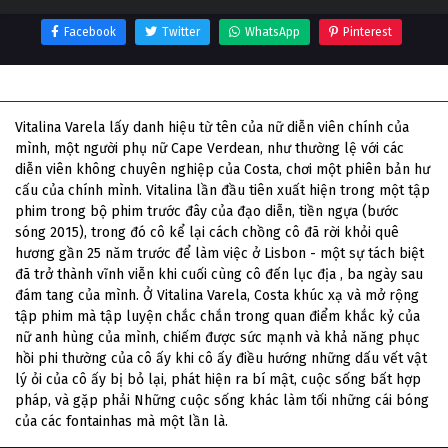
Facebook
Twitter
WhatsApp
Pinterest
Thông tin phim Vitalina Varela
Vitalina Varela lấy danh hiệu từ tên của nữ diễn viên chính của
mình, một người phụ nữ Cape Verdean, như thường lệ với các
diễn viên không chuyên nghiệp của Costa, chơi một phiên bản hư
cấu của chính mình. Vitalina lần đầu tiên xuất hiện trong một tập
phim trong bộ phim trước đây của đạo diễn, tiền ngựa (bước
sóng 2015), trong đó cô kể lại cách chồng cô đã rời khỏi quê
hương gần 25 năm trước để làm việc ở Lisbon - một sự tách biệt
đã trở thành vĩnh viễn khi cuối cùng cô đến lục địa , ba ngày sau
đám tang của mình. Ở Vitalina Varela, Costa khúc xạ và mở rộng
tập phim mà tập luyện chắc chắn trong quan điểm khắc kỷ của
nữ anh hùng của mình, chiếm được sức mạnh và khả năng phục
hồi phi thường của cô ấy khi cô ấy điều hướng những dấu vết vật
lý ỏi của cô ấy bị bỏ lại, phát hiện ra bí mật, cuộc sống bất hợp
pháp, và gặp phải Những cuộc sống khác làm tối những cái bóng
của các fontainhas mà một lần là.