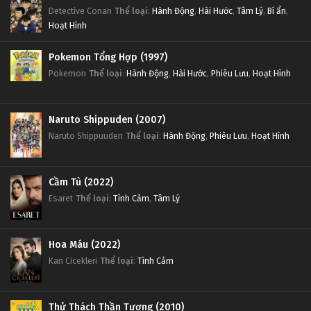
Detective Conan
Thể loại
:
Hành Động
,
Hài Hước
,
Tâm Lý
,
Bí ẩn
,
Hoạt Hình
Pokemon Tổng Hợp (1997)
Pokemon
Thể loại
:
Hành Động
,
Hài Hước
,
Phiêu Lưu
,
Hoạt Hình
Naruto Shippuden (2007)
Naruto Shippuuden
Thể loại
:
Hành Động
,
Phiêu Lưu
,
Hoạt Hình
Cầm Tù (2022)
Esaret
Thể loại
:
Tình Cảm
,
Tâm Lý
Hoa Máu (2022)
Kan Cicekleri
Thể loại
:
Tình Cảm
Thử Thách Thần Tượng (2010)