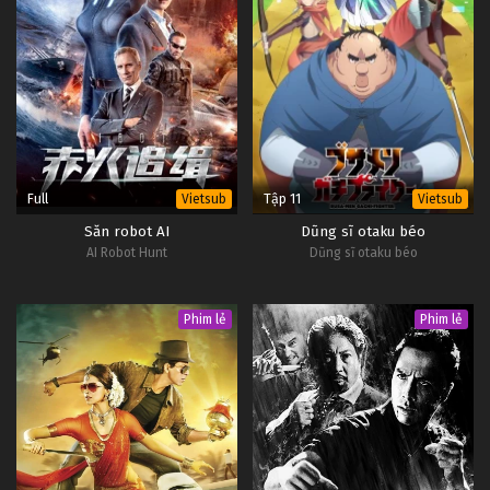
Full
Tập 11
Vietsub
Vietsub
Săn robot AI
Dũng sĩ otaku béo
AI Robot Hunt
Dũng sĩ otaku béo
Phim lẻ
Phim lẻ