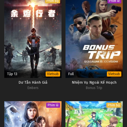
Phim bộ
Phim lẻ
Tập 13
Full
Vietsub
Vietsub
Dư Tẫn Hành Giả
Nhiệm Vụ Ngoài Kế Hoạch
Embers
Bonus Trip
Phim lẻ
Phim bộ