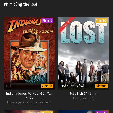
Phim cùng thể loại
Phim lẻ
Phim bộ
TRỌN BỘ
Full
Hoàn Tất (14/14)
Vietsub
Vietsub
Indiana Jones Và Ngôi Đền Tàn
Mất Tích (Phần 4)
Khốc
Lost (Season 4)
Indiana Jones and the Temple of
Doom