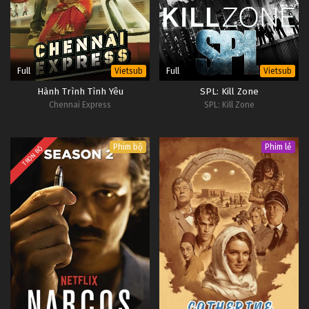
Full
Full
Vietsub
Vietsub
Hành Trình Tình Yêu
SPL: Kill Zone
Chennai Express
SPL: Kill Zone
Phim bộ
Phim lẻ
TRỌN BỘ