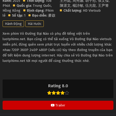
hành:
2025
Thời lượng:
108
王丹妮
,
周秀娜
,
胡子彤
,
張文傑
,
Phút
Quốc gia:
Trung Quốc
,
陳湛文
,
楊詩敏
,
伍允龍
,
王尹箐
Hồng Kông
Định dạng:
Phim
Chất lượng:
HD Vietsub
lẻ
Số tập:
1
Đạo diễn:
麥啟
Hành Động
Hài Hước
Xem phim Võ Đường Đại Náo có phụ đề tiếng việt trên
luotphimx.net. Bạn cũng có thể tải xuống Võ Đường Đại Náo vietsub
miễn phí, đừng quên xem phát trực tuyến với nhiều chất lượng khác
nhau 720P 360P 240P 480P (nếu có) tùy theo đường truyền của bạn
để tiết kiệm dung lượng internet. Hãy chia sẻ Võ Đường Đại Náo trên
luotphimx.net tới mọi người để cùng thưởng thức nhé.
Rating 8.0
Trailer