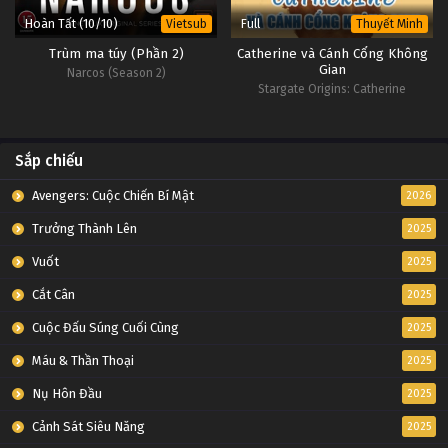
Hoàn Tất (10/10)
Full
Vietsub
Thuyết Minh
Trùm ma túy (Phần 2)
Catherine và Cánh Cổng Không
Gian
Narcos (Season 2)
Stargate Origins: Catherine
Sắp chiếu
Avengers: Cuộc Chiến Bí Mật
2026
Trưởng Thành Lên
2025
Vuốt
2025
Cắt Cân
2025
Cuộc Đấu Súng Cuối Cùng
2025
Máu & Thần Thoại
2025
Nụ Hôn Đầu
2025
Cảnh Sát Siêu Năng
2025