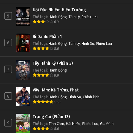
Đội Đặc Nhiệm Hiện Trường
5
Thể loại
:
Hành Động
,
Tâm Lý
,
Phiêu Lưu
6.0
Bí Danh: Phần 1
6
Thể loại
:
Hành Động
,
Tâm Lý
,
Hình Sự
,
Phiêu Lưu
8.0
Tây Hành Kỷ (Phần 3)
7
Thể loại
:
Hành Động
8.0
Vây Hãm: Kẻ Trừng Phạt
8
Thể loại
:
Hành Động
,
Hình Sự
,
Chính kịch
10.0
Trạng Cãi (Phần 13)
9
Thể loại
:
Tình Cảm
,
Hài Hước
,
Phiêu Lưu
,
Gia Đình
8.0