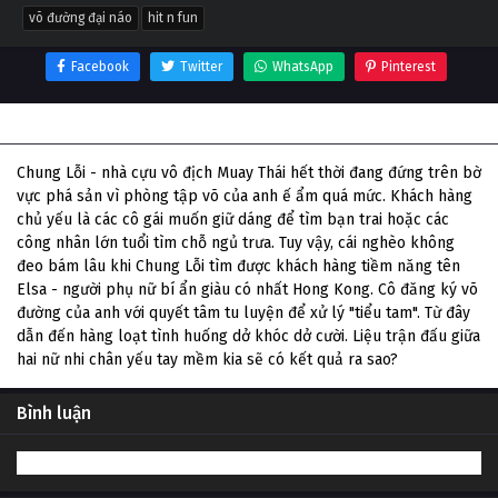
võ đường đại náo
hit n fun
Facebook
Twitter
WhatsApp
Pinterest
Thông tin phim Võ Đường Đại Náo
Chung Lỗi - nhà cựu vô địch Muay Thái hết thời đang đứng trên bờ
vực phá sản vì phòng tập võ của anh ế ẩm quá mức. Khách hàng
chủ yếu là các cô gái muốn giữ dáng để tìm bạn trai hoặc các
công nhân lớn tuổi tìm chỗ ngủ trưa. Tuy vậy, cái nghèo không
đeo bám lâu khi Chung Lỗi tìm được khách hàng tiềm năng tên
Elsa - người phụ nữ bí ẩn giàu có nhất Hong Kong. Cô đăng ký võ
đường của anh với quyết tâm tu luyện để xử lý "tiểu tam". Từ đây
dẫn đến hàng loạt tình huống dở khóc dở cười. Liệu trận đấu giữa
hai nữ nhi chân yếu tay mềm kia sẽ có kết quả ra sao?
Bình luận