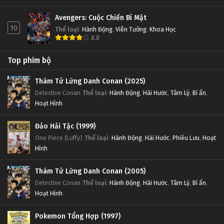
Avengers: Cuộc Chiến Bí Mật
10
Thể loại
:
Hành Động
,
Viễn Tưởng
,
Khoa Học
8.0
Top phim bộ
Thám Tử Lừng Danh Conan (2025)
Detective Conan
Thể loại
:
Hành Động
,
Hài Hước
,
Tâm Lý
,
Bí ẩn
,
Hoạt Hình
Đảo Hải Tặc (1999)
One Piece (Luffy)
Thể loại
:
Hành Động
,
Hài Hước
,
Phiêu Lưu
,
Hoạt
Hình
Thám Tử Lừng Danh Conan (2005)
Detective Conan
Thể loại
:
Hành Động
,
Hài Hước
,
Tâm Lý
,
Bí ẩn
,
Hoạt Hình
Pokemon Tổng Hợp (1997)