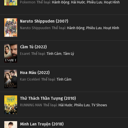
Pokemon
Thể loại
:
Hành Động
,
Hài Hước
,
Phiêu Lưu
,
Hoạt Hình
Naruto Shippuden (2007)
Naruto Shippuuden
Thể loại
:
Hành Động
,
Phiêu Lưu
,
Hoạt Hình
Cầm Tù (2022)
Esaret
Thể loại
:
Tình Cảm
,
Tâm Lý
Hoa Máu (2022)
Kan Cicekleri
Thể loại
:
Tình Cảm
Thử Thách Thần Tượng (2010)
RUNNING MAN
Thể loại
:
Hài Hước
,
Phiêu Lưu
,
TV Shows
Minh Lan Truyện (2018)