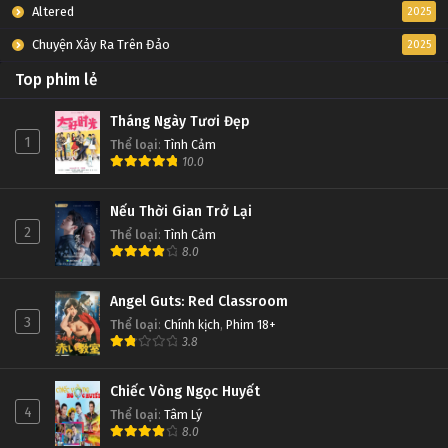
Altered
2025
Chuyện Xảy Ra Trên Đảo
2025
Top phim lẻ
Tháng Ngày Tươi Đẹp
1
Thể loại
:
Tình Cảm
10.0
Nếu Thời Gian Trở Lại
2
Thể loại
:
Tình Cảm
8.0
Angel Guts: Red Classroom
3
Thể loại
:
Chính kịch
,
Phim 18+
3.8
Chiếc Vòng Ngọc Huyết
4
Thể loại
:
Tâm Lý
8.0