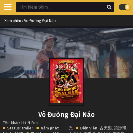
Xem phim
›
Võ Đường Đại Náo
Võ Đường Đại Náo
Tên khác: Hit N Fun
Status:
trailer
Năm phát
光
Diễn viên:
古天樂
,
梁詠琪
,