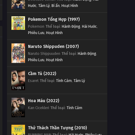
Hước
,
Tâm Lý
,
Bí ẩn
,
Hoạt Hình
Pokemon Tổng Hợp (1997)
Pokemon
Thể loại
:
Hành Động
,
Hài Hước
,
Phiêu Lưu
,
Hoạt Hình
Naruto Shippuden (2007)
Naruto Shippuuden
Thể loại
:
Hành Động
,
Phiêu Lưu
,
Hoạt Hình
Cầm Tù (2022)
Esaret
Thể loại
:
Tình Cảm
,
Tâm Lý
Hoa Máu (2022)
Kan Cicekleri
Thể loại
:
Tình Cảm
Thử Thách Thần Tượng (2010)
RUNNING MAN
Thể loại
:
Hài Hước
,
Phiêu Lưu
,