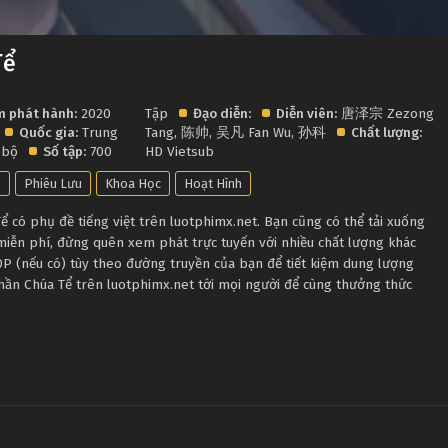
Tể
 phát hành:
2020
Tập
Đạo diễn:
Diễn viên:
唐泽宗 Zezong
Quốc gia:
Trung
Tang
,
陈帅
,
吴凡 Fan Wu
,
孙科
Chất lượng:
 bộ
Số tập:
700
HD Vietsub
g
Phiêu Lưu
Khoa Học
Hoạt Hình
có phụ đề tiếng việt trên luotphimx.net. Bạn cũng có thể tải xuống
miễn phí, đừng quên xem phát trực tuyến với nhiều chất lượng khác
 (nếu có) tùy theo đường truyền của bạn để tiết kiệm dung lượng
Thần Chúa Tể trên luotphimx.net tới mọi người để cùng thưởng thức