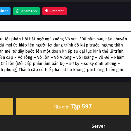
itter
WhatsApp
Pinterest
ì bạn tốt phản bội bất ngờ ngã xuống Võ vực. 300 năm sau, hắn chuyển
ủ mọi ức hiếp lên người, lợi dụng trình độ kiếp trước, ngưng thần
nh mẽ, từ đây bước lên một đoạn khiếp sợ đại lục kinh thế lữ trình.
uyền cấp – Võ Tông – Võ Tôn – Võ Vương – Võ Hoàng – Võ Đế – Phàm
 Chí Tôn (Mỗi cấp phân làm bán bộ – sơ kỳ – sơ kỳ đỉnh phong –
h phong) Thánh cấp có thể phá nát hư không, phi thăng thiên giới.
Tập 597
Tập mới
Server