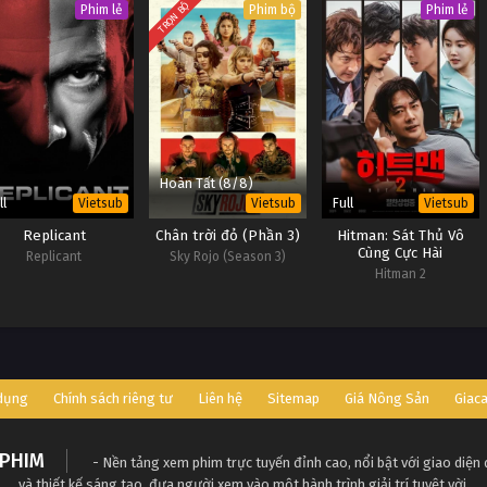
TRỌN BỘ
Phim lẻ
Phim bộ
Phim lẻ
Hoàn Tất (8/8)
ll
Full
Vietsub
Vietsub
Vietsub
Replicant
Chân trời đỏ (Phần 3)
Hitman: Sát Thủ Vô
Cùng Cực Hài
Replicant
Sky Rojo (Season 3)
Hitman 2
 dụng
Chính sách riêng tư
Liên hệ
Sitemap
Giá Nông Sản
Giac
PHIM
- Nền tảng xem phim trực tuyến đỉnh cao, nổi bật với giao diện
và thiết kế sáng tạo, đưa người xem vào một hành trình giải trí tuyệt vời.