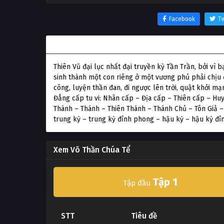
Facebook
Tw
Thông tin phim Võ Thần Chúa Tể
Thiên Vũ đại lục nhất đại truyền kỳ Tần Trần, bởi v
sinh thành một con riêng ở một vương phủ phải chịu đ
công, luyện thần đan, đi ngược lên trời, quật khởi mạ
Đẳng cấp tu vi: Nhân cấp – Địa cấp – Thiên cấp – H
Thánh – Thánh – Thiên Thánh – Thánh Chủ – Tôn Giả –
trung kỳ – trung kỳ đỉnh phong – hậu kỳ – hậu kỳ đỉn
Xem Võ Thần Chúa Tể
Tập 1
Tập đầu
STT
Tiêu đề