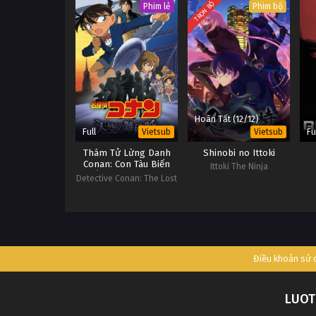
TRỌN BỘ
Phim lẻ
Phim bộ
Hoàn Tất (12/12)
Full
Fu
Vietsub
Vietsub
Thám Tử Lừng Danh
Shinobi no Ittoki
Conan: Con Tàu Biến
Ittoki The Ninja
Mất Giữa Trời Xanh
Detective Conan: The Lost
Ship in the Sky
Điều khoản sử
LUOT