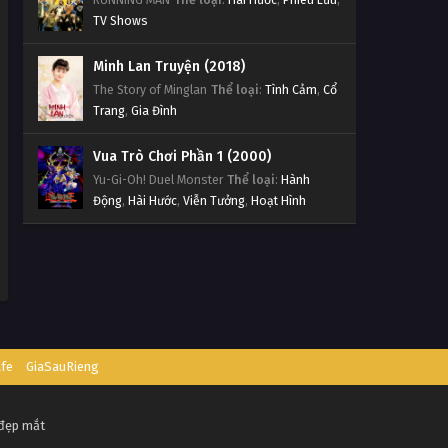
TV Shows
Minh Lan Truyện (2018)
The Story of Minglan
Thể loại
:
Tình Cảm
,
Cổ
Trang
,
Gia Đình
Vua Trò Chơi Phần 1 (2000)
Yu-Gi-Oh! Duel Monster
Thể loại
:
Hành
Động
,
Hài Hước
,
Viễn Tưởng
,
Hoạt Hình
afe
GiaSauRieng
 đẹp mắt