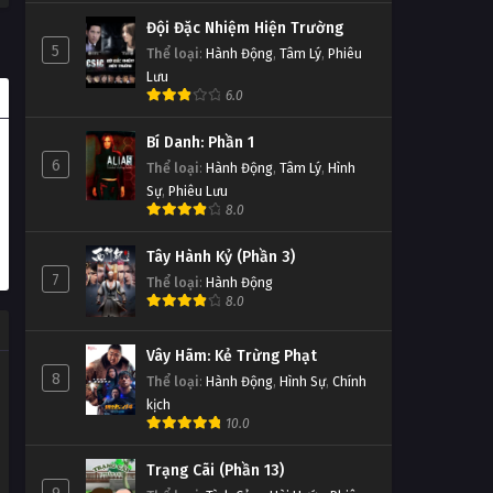
Đội Đặc Nhiệm Hiện Trường
5
Thể loại
:
Hành Động
,
Tâm Lý
,
Phiêu
Lưu
6.0
Bí Danh: Phần 1
6
Thể loại
:
Hành Động
,
Tâm Lý
,
Hình
Sự
,
Phiêu Lưu
8.0
Tây Hành Kỷ (Phần 3)
7
Thể loại
:
Hành Động
8.0
Vây Hãm: Kẻ Trừng Phạt
8
Thể loại
:
Hành Động
,
Hình Sự
,
Chính
kịch
10.0
Trạng Cãi (Phần 13)