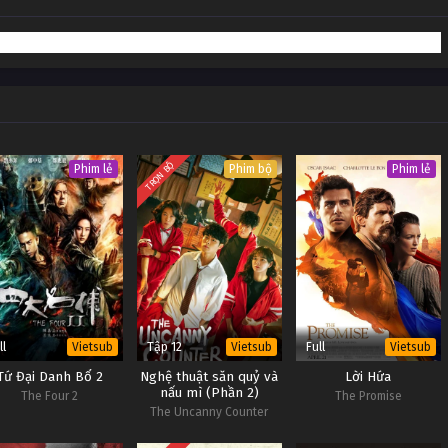
Vietsub #1
Vietsub #1
Vietsub #1
Vietsub #1
TRỌN BỘ
Phim lẻ
Phim bộ
Phim lẻ
ll
Tập 12
Full
Vietsub
Vietsub
Vietsub
Tứ Đại Danh Bổ 2
Nghệ thuật săn quỷ và
Lời Hứa
nấu mì (Phần 2)
The Four 2
The Promise
The Uncanny Counter
(Season 2)