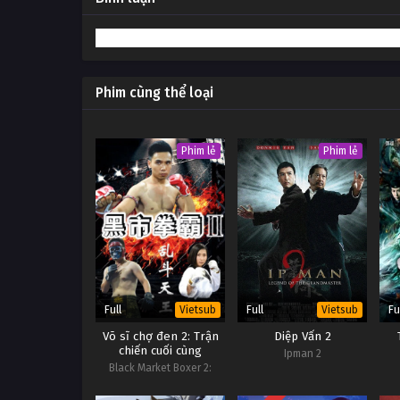
586
Võ Thần Chúa Tể Tập 586
585
Võ Thần Chúa Tể Tập 585
Phim cùng thể loại
584
Võ Thần Chúa Tể Tập 584
583
Võ Thần Chúa Tể Tập 583
Phim lẻ
Phim lẻ
Full
Full
Fu
Vietsub
Vietsub
Võ sĩ chợ đen 2: Trận
Diệp Vấn 2
chiến cuối cùng
Ipman 2
Black Market Boxer 2:
Ultimate Battle