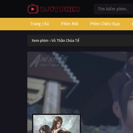
Trang chủ
Phim Mới
Phim Chiếu Rạp
Xem phim
›
Võ Thần Chúa Tể