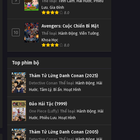
9
Thể loại
:
Tình Cảm
,
Hài Hước
,
Phiêu
Lưu
,
Gia Đình
8.0
Avengers: Cuộc Chiến Bí Mật
10
Thể loại
:
Hành Động
,
Viễn Tưởng
,
Khoa Học
8.0
Top phim bộ
Thám Tử Lừng Danh Conan (2025)
Detective Conan
Thể loại
:
Hành Động
,
Hài
Hước
,
Tâm Lý
,
Bí ẩn
,
Hoạt Hình
Đảo Hải Tặc (1999)
One Piece (Luffy)
Thể loại
:
Hành Động
,
Hài
Hước
,
Phiêu Lưu
,
Hoạt Hình
Thám Tử Lừng Danh Conan (2005)
Detective Conan
Thể loại
:
Hành Động
,
Hài