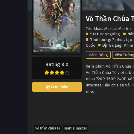
Võ Thần Chúa 
Tên khác: Martial Master
Status:
ongoing
Năm
Thời lượng:
7 phút/tập
Quốc
Định dạng:
Phim
Hành Động
Viễn Tưởn
Rating 8.0
Xem phim Võ Thần Chúa Tể 
Võ Thần Chúa Tể vietsub 
nhau 720P 360P 240P 480P
internet. Hãy chia sẻ Võ 
Xem Phim
nhé.
võ thần chúa tể
martial master