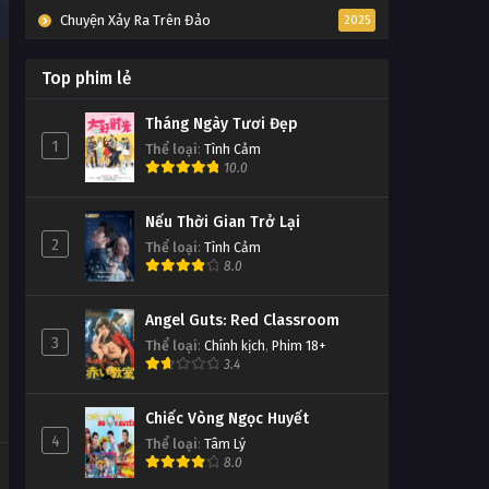
Chuyện Xảy Ra Trên Đảo
2025
Top phim lẻ
Tháng Ngày Tươi Đẹp
1
Thể loại
:
Tình Cảm
10.0
Nếu Thời Gian Trở Lại
2
Thể loại
:
Tình Cảm
8.0
Angel Guts: Red Classroom
3
Thể loại
:
Chính kịch
,
Phim 18+
3.4
Chiếc Vòng Ngọc Huyết
4
Thể loại
:
Tâm Lý
8.0