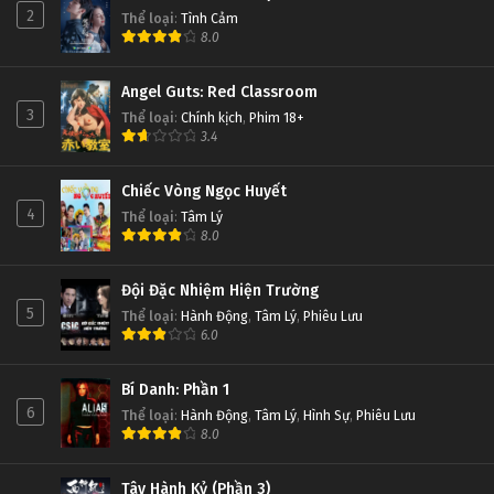
2
Thể loại
:
Tình Cảm
8.0
Angel Guts: Red Classroom
3
Thể loại
:
Chính kịch
,
Phim 18+
3.4
Chiếc Vòng Ngọc Huyết
4
Thể loại
:
Tâm Lý
8.0
Đội Đặc Nhiệm Hiện Trường
5
Thể loại
:
Hành Động
,
Tâm Lý
,
Phiêu Lưu
6.0
Bí Danh: Phần 1
6
Thể loại
:
Hành Động
,
Tâm Lý
,
Hình Sự
,
Phiêu Lưu
8.0
Tây Hành Kỷ (Phần 3)