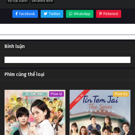
vợ trật bánh
derailed wife
Facebook
Twitter
WhatsApp
Pinterest
Thông tin phim Vợ trật bánh
Bình luận
Phim cùng thể loại
Phim lẻ
Phim bộ
TRỌN BỘ