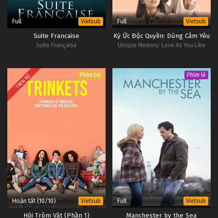
Full
Full
Vietsub
Vietsub
Suite Francaise
Ký Ức Độc Quyền: Dũng Cảm Yêu
Suite Française
Unique Memory: Love As You Like
Phim bộ
Phim lẻ
TRỌN BỘ
Hoàn tất (10/10)
Full
Vietsub
Vietsub
Hội Trộm Vặt (Phần 1)
Manchester by the Sea