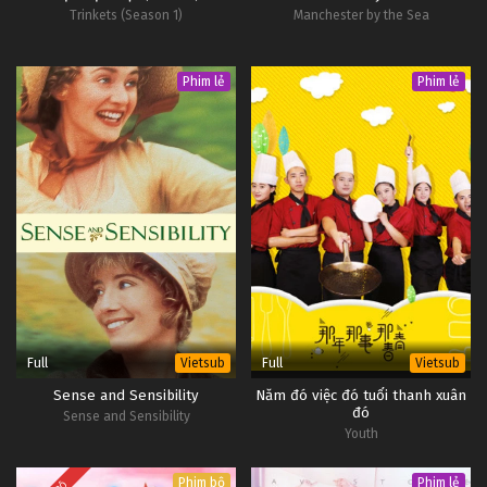
Trinkets (Season 1)
Manchester by the Sea
Phim lẻ
Phim lẻ
Full
Full
Vietsub
Vietsub
Sense and Sensibility
Năm đó việc đó tuổi thanh xuân
đó
Sense and Sensibility
Youth
Phim bộ
Phim lẻ