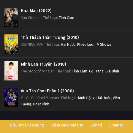
Hoa Máu (2022)
Kan Cicekleri
Thể loại
:
Tình Cảm
Thử Thách Thần Tượng (2010)
RUNNING MAN
Thể loại
:
Hài Hước
,
Phiêu Lưu
,
TV Shows
Minh Lan Truyện (2018)
The Story of Minglan
Thể loại
:
Tình Cảm
,
Cổ Trang
,
Gia Đình
Vua Trò Chơi Phần 1 (2000)
Yu-Gi-Oh! Duel Monster
Thể loại
:
Hành Động
,
Hài Hước
,
Viễn
Tưởng
,
Hoạt Hình
Điều khoản sử dụng
Chính sách riêng tư
Liên hệ
Sitemap