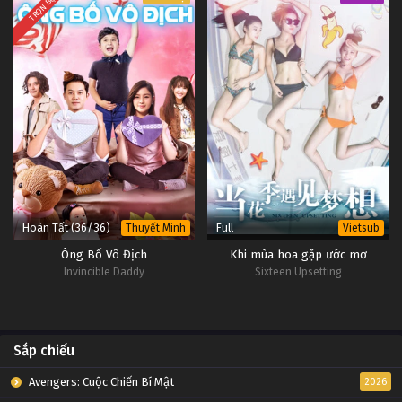
TRỌN BỘ
Hoàn Tất (36/36)
Full
Thuyết Minh
Vietsub
Ông Bố Vô Địch
Khi mùa hoa gặp ước mơ
Invincible Daddy
Sixteen Upsetting
Sắp chiếu
Avengers: Cuộc Chiến Bí Mật
2026