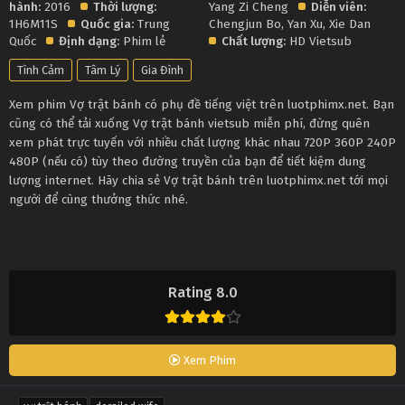
hành:
2016
Thời lượng:
Yang Zi Cheng
Diễn viên:
1H6M11S
Quốc gia:
Trung
Chengjun Bo
,
Yan Xu
,
Xie Dan
Quốc
Định dạng:
Phim lẻ
Chất lượng:
HD Vietsub
Tình Cảm
Tâm Lý
Gia Đình
Xem phim Vợ trật bánh có phụ đề tiếng việt trên luotphimx.net. Bạn
cũng có thể tải xuống Vợ trật bánh vietsub miễn phí, đừng quên
xem phát trực tuyến với nhiều chất lượng khác nhau 720P 360P 240P
480P (nếu có) tùy theo đường truyền của bạn để tiết kiệm dung
lượng internet. Hãy chia sẻ Vợ trật bánh trên luotphimx.net tới mọi
người để cùng thưởng thức nhé.
Rating 8.0
Xem Phim