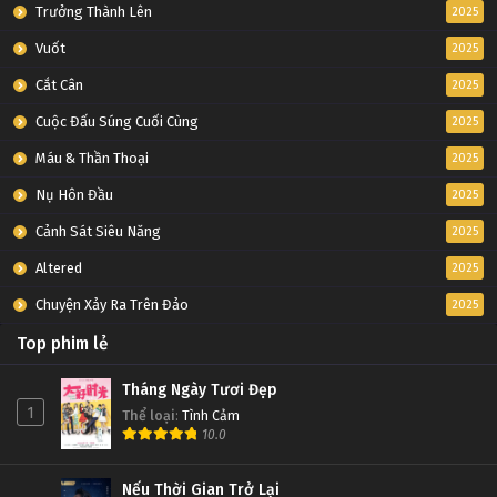
Trưởng Thành Lên
2025
Vuốt
2025
Cắt Cân
2025
Cuộc Đấu Súng Cuối Cùng
2025
Máu & Thần Thoại
2025
Nụ Hôn Đầu
2025
Cảnh Sát Siêu Năng
2025
Altered
2025
Chuyện Xảy Ra Trên Đảo
2025
Top phim lẻ
Tháng Ngày Tươi Đẹp
1
Thể loại
:
Tình Cảm
10.0
Nếu Thời Gian Trở Lại