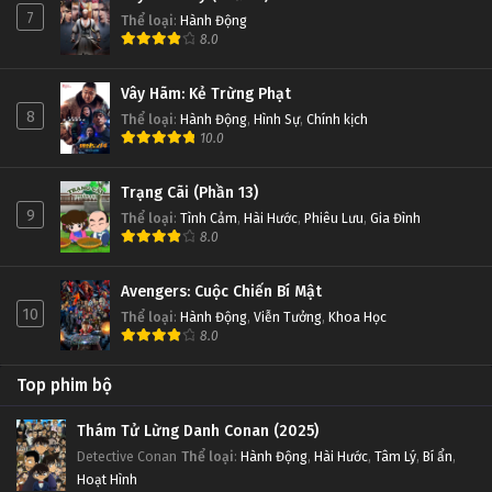
7
Thể loại
:
Hành Động
8.0
Vây Hãm: Kẻ Trừng Phạt
8
Thể loại
:
Hành Động
,
Hình Sự
,
Chính kịch
10.0
Trạng Cãi (Phần 13)
9
Thể loại
:
Tình Cảm
,
Hài Hước
,
Phiêu Lưu
,
Gia Đình
8.0
Avengers: Cuộc Chiến Bí Mật
10
Thể loại
:
Hành Động
,
Viễn Tưởng
,
Khoa Học
8.0
Top phim bộ
Thám Tử Lừng Danh Conan (2025)
Detective Conan
Thể loại
:
Hành Động
,
Hài Hước
,
Tâm Lý
,
Bí ẩn
,
Hoạt Hình