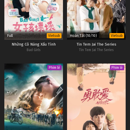
Full
Hoàn Tất (10/10)
Vietsub
Vietsub
Những Cô Nàng Xấu Tính
Tin Tem Jai The Series
Bad Girls
Tin Tem Jai The Series
Phim lẻ
Phim lẻ