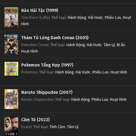
Đảo Hải Tặc (1999)
One Piece (Luffy)
Thể loại
:
Hành Động
,
Hài Hước
,
Phiêu Lưu
,
Hoạt
Hình
Thám Tử Lừng Danh Conan (2005)
Detective Conan
Thể loại
:
Hành Động
,
Hài Hước
,
Tâm Lý
,
Bí ẩn
,
Hoạt Hình
Pokemon Tổng Hợp (1997)
Pokemon
Thể loại
:
Hành Động
,
Hài Hước
,
Phiêu Lưu
,
Hoạt Hình
Naruto Shippuden (2007)
Naruto Shippuuden
Thể loại
:
Hành Động
,
Phiêu Lưu
,
Hoạt Hình
Cầm Tù (2022)
Esaret
Thể loại
:
Tình Cảm
,
Tâm Lý