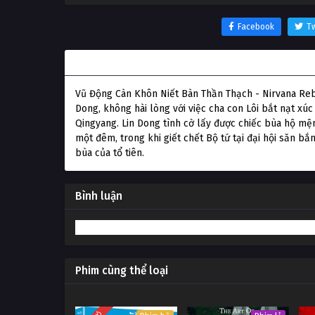
Facebook
Tw
Thông tin phim Vũ Động Càn Khôn Niết Bàn Thầ
Vũ Động Càn Khôn Niết Bàn Thần Thạch - Nirvana Rebir
Dong, không hài lòng với việc cha con Lôi bắt nạt x
Qingyang. Lin Dong tình cờ lấy được chiếc bùa hộ mện
một đêm, trong khi giết chết Bộ tứ tại đại hội săn bắn
bùa của tổ tiên.
Bình luận
Phim cùng thể loại