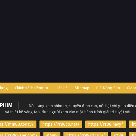
 dụng
Chính sách riêng tư
Liên hệ
Sitemap
Giá Nông Sản
Giac
PHIM
- Nền tảng xem phim trực tuyến đỉnh cao, nổi bật với giao diện
và thiết kế sáng tạo, đưa người xem vào một hành trình giải trí tuyệt vời.
ps://mm88.today/
https://rr88co.net/
https://rr88.navy/
ht
ps://rr88wang.com/
MM88
https://rr88rd.com/
XX88
KJ