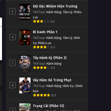
Đội Đặc Nhiệm Hiện Trường
5
Thể loại
:
Hành Động
,
Tâm Lý
,
Phiêu
Lưu
6.0
Bí Danh: Phần 1
6
Thể loại
:
Hành Động
,
Tâm Lý
,
Hình
Sự
,
Phiêu Lưu
8.0
Tây Hành Kỷ (Phần 3)
7
Thể loại
:
Hành Động
8.0
Vây Hãm: Kẻ Trừng Phạt
8
Thể loại
:
Hành Động
,
Hình Sự
,
Chính
kịch
10.0
Trạng Cãi (Phần 13)