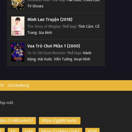
TV Shows
Minh Lan Truyện (2018)
The Story of Minglan
Thể loại
:
Tình Cảm
,
Cổ
Trang
,
Gia Đình
Vua Trò Chơi Phần 1 (2000)
Yu-Gi-Oh! Duel Monster
Thể loại
:
Hành
Động
,
Hài Hước
,
Viễn Tưởng
,
Hoạt Hình
afe
GiaSauRieng
 đẹp mắt
tps://rr88.select/
https://gg88.mobi/
C
KJC
tv88
https://rr88ss.club/
8DAY