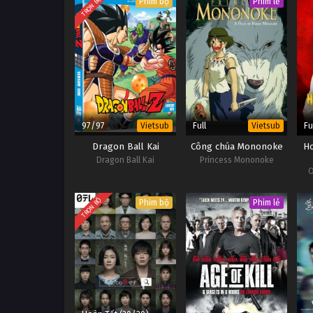
TRỌN BỘ
Phim bộ
Phim lẻ
97/97
Full
Fu
Vietsub
Vietsub
Dragon Ball Kai
Công chúa Mononoke
Ho
Dragon Ball Kai
Princess Mononoke
O
TRỌN BỘ
Phim bộ
Phim lẻ