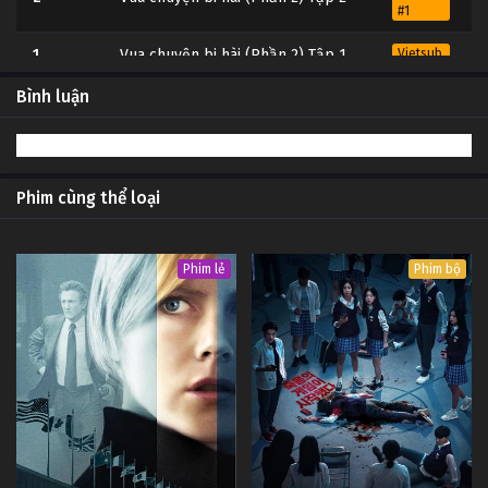
#1
1
Vua chuyện bi hài (Phần 2) Tập 1
Vietsub
#1
Bình luận
Phim cùng thể loại
Phim lẻ
Phim bộ