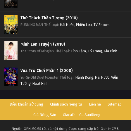
Thử Thách Thần Tượng (2010)
RUNNING MAN
Thể loại
:
Hài Hước
,
Phiêu Lưu
,
TV Shows
Minh Lan Truyện (2018)
The Story of Minglan
Thể loại
:
Tình Cảm
,
Cổ Trang
,
Gia Đình
Vua Trò Chơi Phần 1 (2000)
Yu-Gi-Oh! Duel Monster
Thể loại
:
Hành Động
,
Hài Hước
,
Viễn
Tưởng
,
Hoạt Hình
Điều khoản sử dụng
Chính sách riêng tư
Liên hệ
Sitemap
Giá Nông Sản
Giacafe
GiaSauRieng
Nguồn
OPHIMCMS
tất cả nội dung được cung cấp bởi OphimCMS.