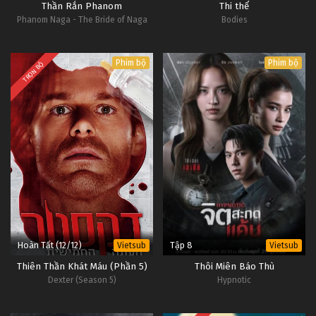
Thần Rắn Phanom
Thi thể
Phanom Naga - The Bride of Naga
Bodies
Phim bộ
Phim bộ
TRỌN BỘ
Hoàn Tất (12/12)
Tập 8
Vietsub
Vietsub
Thiên Thần Khát Máu (Phần 5)
Thôi Miên Báo Thù
Dexter (Season 5)
Hypnotic