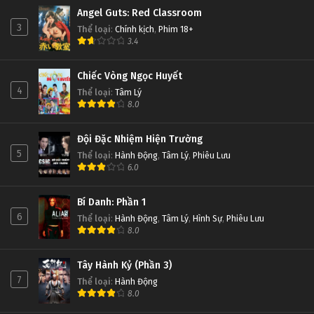
Angel Guts: Red Classroom
3
Thể loại
:
Chính kịch
,
Phim 18+
3.4
Chiếc Vòng Ngọc Huyết
4
Thể loại
:
Tâm Lý
8.0
Đội Đặc Nhiệm Hiện Trường
5
Thể loại
:
Hành Động
,
Tâm Lý
,
Phiêu Lưu
6.0
Bí Danh: Phần 1
6
Thể loại
:
Hành Động
,
Tâm Lý
,
Hình Sự
,
Phiêu Lưu
8.0
Tây Hành Kỷ (Phần 3)
7
Thể loại
:
Hành Động
8.0