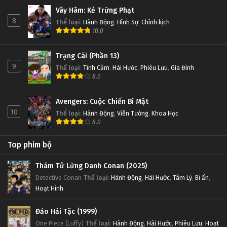
Vây Hãm: Kẻ Trừng Phạt
8
Thể loại
:
Hành Động
,
Hình Sự
,
Chính kịch
10.0
Trạng Cãi (Phần 13)
9
Thể loại
:
Tình Cảm
,
Hài Hước
,
Phiêu Lưu
,
Gia Đình
8.0
Avengers: Cuộc Chiến Bí Mật
10
Thể loại
:
Hành Động
,
Viễn Tưởng
,
Khoa Học
8.0
Top phim bộ
Thám Tử Lừng Danh Conan (2025)
Detective Conan
Thể loại
:
Hành Động
,
Hài Hước
,
Tâm Lý
,
Bí ẩn
,
Hoạt Hình
Đảo Hải Tặc (1999)
One Piece (Luffy)
Thể loại
:
Hành Động
,
Hài Hước
,
Phiêu Lưu
,
Hoạt