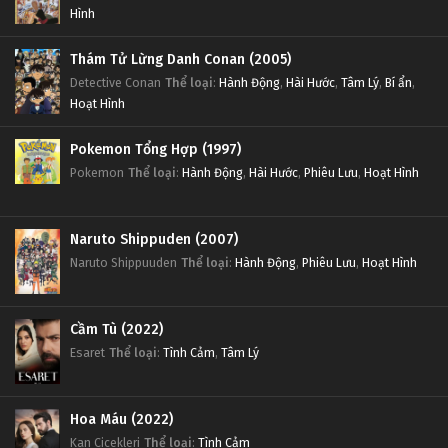
Hình
Thám Tử Lừng Danh Conan (2005)
Detective Conan
Thể loại
:
Hành Động
,
Hài Hước
,
Tâm Lý
,
Bí ẩn
,
Hoạt Hình
Pokemon Tổng Hợp (1997)
Pokemon
Thể loại
:
Hành Động
,
Hài Hước
,
Phiêu Lưu
,
Hoạt Hình
Naruto Shippuden (2007)
Naruto Shippuuden
Thể loại
:
Hành Động
,
Phiêu Lưu
,
Hoạt Hình
Cầm Tù (2022)
Esaret
Thể loại
:
Tình Cảm
,
Tâm Lý
Hoa Máu (2022)
Kan Cicekleri
Thể loại
:
Tình Cảm