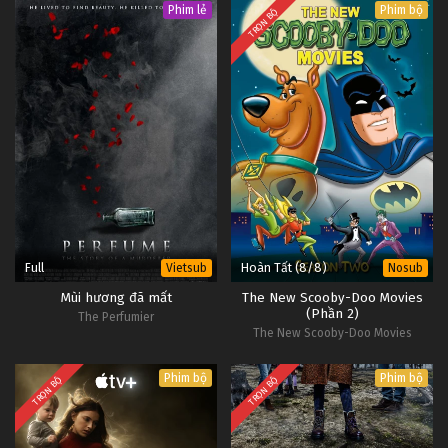
Phim lẻ
Phim bộ
TRỌN BỘ
Full
Hoàn Tất (8/8)
Vietsub
Nosub
Mùi hương đã mất
The New Scooby-Doo Movies
(Phần 2)
The Perfumier
The New Scooby-Doo Movies
(Season 2)
Phim bộ
Phim bộ
TRỌN BỘ
TRỌN BỘ