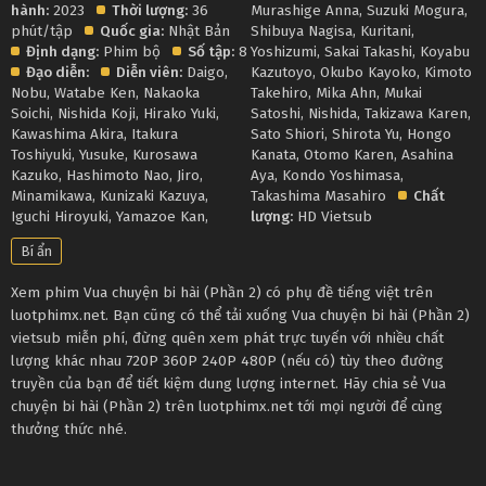
hành:
2023
Thời lượng:
36
Murashige Anna
,
Suzuki Mogura
,
phút/tập
Quốc gia:
Nhật Bản
Shibuya Nagisa
,
Kuritani
,
Định dạng:
Phim bộ
Số tập:
8
Yoshizumi
,
Sakai Takashi
,
Koyabu
Đạo diễn:
Diễn viên:
Daigo
,
Kazutoyo
,
Okubo Kayoko
,
Kimoto
Nobu
,
Watabe Ken
,
Nakaoka
Takehiro
,
Mika Ahn
,
Mukai
Soichi
,
Nishida Koji
,
Hirako Yuki
,
Satoshi
,
Nishida
,
Takizawa Karen
,
Kawashima Akira
,
Itakura
Sato Shiori
,
Shirota Yu
,
Hongo
Toshiyuki
,
Yusuke
,
Kurosawa
Kanata
,
Otomo Karen
,
Asahina
Kazuko
,
Hashimoto Nao
,
Jiro
,
Aya
,
Kondo Yoshimasa
,
Minamikawa
,
Kunizaki Kazuya
,
Takashima Masahiro
Chất
Iguchi Hiroyuki
,
Yamazoe Kan
,
lượng:
HD Vietsub
Bí ẩn
Xem phim Vua chuyện bi hài (Phần 2) có phụ đề tiếng việt trên
luotphimx.net. Bạn cũng có thể tải xuống Vua chuyện bi hài (Phần 2)
vietsub miễn phí, đừng quên xem phát trực tuyến với nhiều chất
lượng khác nhau 720P 360P 240P 480P (nếu có) tùy theo đường
truyền của bạn để tiết kiệm dung lượng internet. Hãy chia sẻ Vua
chuyện bi hài (Phần 2) trên luotphimx.net tới mọi người để cùng
thưởng thức nhé.